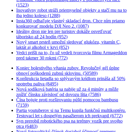
(1523)
Inovatívny robot stráži priemyselné objekty a stačí mu na to
iba jedno koleso (1288)
Insta360 odhaľuje vlastný skladací dron. Chce ním priamo
konkurovať modelu DJI Neo 2. (1087)
Ideálny dron nie len pre turistov dokáže osvetľovať
táborisko až 24 hodín (952)
Nový smart prsteň umožní sledovať glukózu, vitamín C,
laktát aj alkohol v krvi (852)
Vedci prišli na to, čo už vedeli tvorcovia filmu Armageddon
pred takmer 30 rokmi (772)
Koniec bolestivého vŕtania zubov. Revolučný gél úplne
obnoví poškodenú zubnú sklovinu. (50589)
Konštrukcia lietadla so splývavým krídlom prináša až 50%
spotrebu paliva (8495)
Nová sodíková batéria sa nabije už za 4 minúty a môže
znížiť čínsku závislosť od dovozu lítia (7586)
Čína bojuje proti rozširovaniu púští pomocou bambusu
(7159)
Partia youtuberov si na Temu kupila funkčnú multikoptéru.
Testovací let s dospelým pasažierom ich prekvapil (6772)
Syn prerobil robotického psa na terénny vozík pre svojho
otca (6483)
Nový fotovoltický článok dosiahol účinnosť premeny