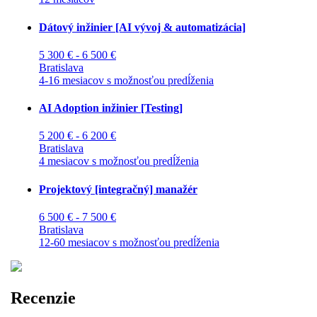
Dátový inžinier [AI vývoj & automatizácia]
5 300 € - 6 500 €
Bratislava
4-16 mesiacov s možnosťou predĺženia
AI Adoption inžinier [Testing]
5 200 € - 6 200 €
Bratislava
4 mesiacov s možnosťou predĺženia
Projektový [integračný] manažér
6 500 € - 7 500 €
Bratislava
12-60 mesiacov s možnosťou predĺženia
Recenzie