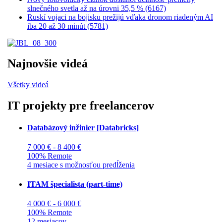
slnečného svetla až na úrovni 35,5 % (6167)
Ruskí vojaci na bojisku prežijú vďaka dronom riadeným AI
iba 20 až 30 minút (5781)
Najnovšie videá
Všetky videá
IT projekty pre freelancerov
Databázový inžinier [Databricks]
7 000 € - 8 400 €
100% Remote
4 mesiace s možnosťou predĺženia
ITAM špecialista (part-time)
4 000 € - 6 000 €
100% Remote
12 mesiacov