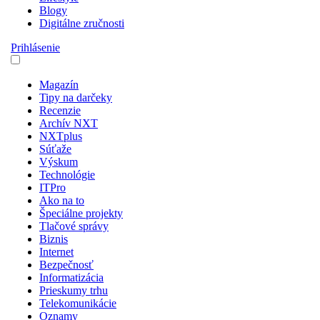
Blogy
Digitálne zručnosti
Prihlásenie
Magazín
Tipy na darčeky
Recenzie
Archív NXT
NXTplus
Súťaže
Výskum
Technológie
ITPro
Ako na to
Špeciálne projekty
Tlačové správy
Biznis
Internet
Bezpečnosť
Informatizácia
Prieskumy trhu
Telekomunikácie
Oznamy