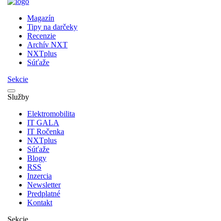
Magazín
Tipy na darčeky
Recenzie
Archív NXT
NXTplus
Súťaže
Sekcie
Služby
Elektromobilita
IT GALA
IT Ročenka
NXTplus
Súťaže
Blogy
RSS
Inzercia
Newsletter
Predplatné
Kontakt
Sekcie