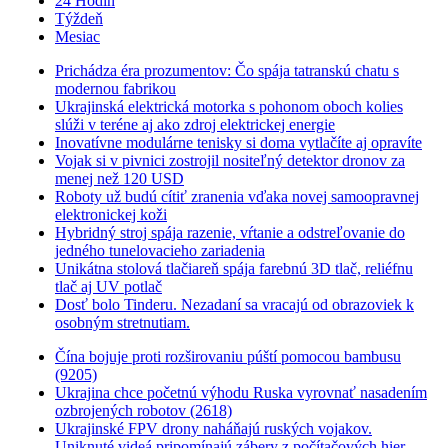
24 Hodín
Týždeň
Mesiac
Prichádza éra prozumentov: Čo spája tatranskú chatu s
modernou fabrikou
Ukrajinská elektrická motorka s pohonom oboch kolies
slúži v teréne aj ako zdroj elektrickej energie
Inovatívne modulárne tenisky si doma vytlačíte aj opravíte
Vojak si v pivnici zostrojil nositeľný detektor dronov za
menej než 120 USD
Roboty už budú cítiť zranenia vďaka novej samoopravnej
elektronickej koži
Hybridný stroj spája razenie, vŕtanie a odstreľovanie do
jedného tunelovacieho zariadenia
Unikátna stolová tlačiareň spája farebnú 3D tlač, reliéfnu
tlač aj UV potlač
Dosť bolo Tinderu. Nezadaní sa vracajú od obrazoviek k
osobným stretnutiam.
Čína bojuje proti rozširovaniu púští pomocou bambusu
(9205)
Ukrajina chce početnú výhodu Ruska vyrovnať nasadením
ozbrojených robotov (2618)
Ukrajinské FPV drony naháňajú ruských vojakov.
Uniknuté videá pripomínajú zábery z počítačových hier.