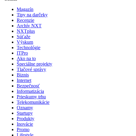
Magazín
Tipy na darčeky
Recenzie
Archív NXT
NXTplus
Súťaže
Výskum
Technológie
ITPro
Ako na to
Špeciálne projekty
Tlačové správy
Biznis
Internet
Bezpečnosť
Informatizácia
Prieskumy trhu
Telekomunikácie
Oznamy
Startupy
Produkty
Inovácie
Promo
Lifestyle