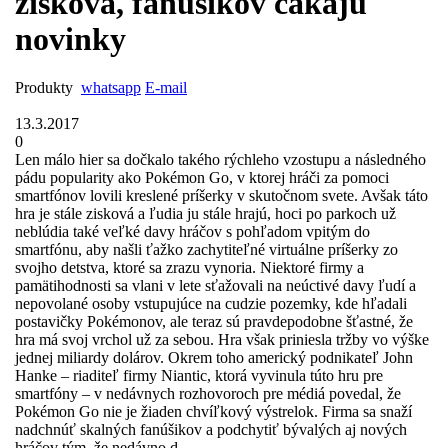
zisková, fanúšikov čakajú
novinky
Produkty
whatsapp
E-mail
13.3.2017
0
Len málo hier sa dočkalo takého rýchleho vzostupu a následného
pádu popularity ako Pokémon Go, v ktorej hráči za pomoci
smartfónov lovili kreslené príšerky v skutočnom svete. Avšak táto
hra je stále zisková a ľudia ju stále hrajú, hoci po parkoch už
neblúdia také veľké davy hráčov s pohľadom vpitým do
smartfónu, aby našli ťažko zachytiteľné virtuálne príšerky zo
svojho detstva, ktoré sa zrazu vynoria. Niektoré firmy a
pamätihodnosti sa vlani v lete sťažovali na neúctivé davy ľudí a
nepovolané osoby vstupujúce na cudzie pozemky, kde hľadali
postavičky Pokémonov, ale teraz sú pravdepodobne šťastné, že
hra má svoj vrchol už za sebou. Hra však priniesla tržby vo výške
jednej miliardy dolárov. Okrem toho americký podnikateľ John
Hanke – riaditeľ firmy Niantic, ktorá vyvinula túto hru pre
smartfóny – v nedávnych rozhovoroch pre médiá povedal, že
Pokémon Go nie je žiaden chvíľkový výstrelok. Firma sa snaží
nadchnúť skalných fanúšikov a podchytiť bývalých aj nových
hráčov tým, že nedávno d ...