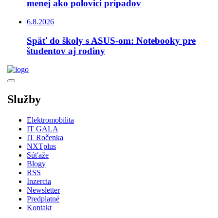
menej ako polovici prípadov
6.8.2026
Späť do školy s ASUS-om: Notebooky pre
študentov aj rodiny
Služby
Elektromobilita
IT GALA
IT Ročenka
NXTplus
Súťaže
Blogy
RSS
Inzercia
Newsletter
Predplatné
Kontakt