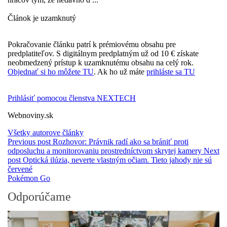
Článok je uzamknutý
Pokračovanie článku patrí k prémiovému obsahu pre
predplatiteľov. S digitálnym predplatným už od 10 € získate
neobmedzený prístup k uzamknutému obsahu na celý rok.
Objednať si ho môžete TU
. Ak ho už máte
prihláste sa TU
Prihlásiť pomocou členstva NEXTECH
Webnoviny.sk
Všetky autorove články
Previous post
Rozhovor: Právnik radí ako sa brániť proti
odposluchu a monitorovaniu prostredníctvom skrytej kamery
Next
post
Optická ilúzia, neverte vlastným očiam. Tieto jahody nie sú
červené
Pokémon Go
Odporúčame