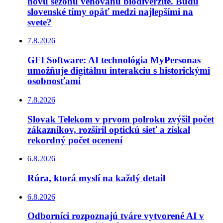
novú sezónu venovanú biodiverzite. Budú
slovenské tímy opäť medzi najlepšími na
svete?
7.8.2026
GFI Software: AI technológia MyPersonas
umožňuje digitálnu interakciu s historickými
osobnosťami
7.8.2026
Slovak Telekom v prvom polroku zvýšil počet
zákazníkov, rozšíril optickú sieť a získal
rekordný počet ocenení
6.8.2026
Rúra, ktorá myslí na každý detail
6.8.2026
Odborníci rozpoznajú tváre vytvorené AI v