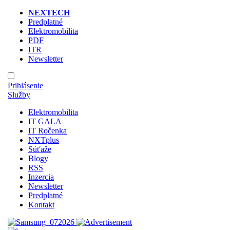
NEXTECH
Predplatné
Elektromobilita
PDF
ITR
Newsletter
Prihlásenie
Služby
Elektromobilita
IT GALA
IT Ročenka
NXTplus
Súťaže
Blogy
RSS
Inzercia
Newsletter
Predplatné
Kontakt