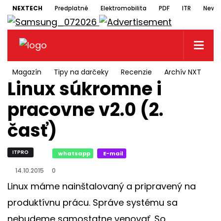
NEXTECH
Predplatné
Elektromobilita
PDF
ITR
Newsl
Magazín
Tipy na darčeky
Recenzie
Archív NXT
N
Linux súkromne i
pracovne v2.0 (2.
časť)
ITPRO
whatsapp
E-mail
14.10.2015
0
Linux máme nainštalovaný a pripravený na
produktívnu prácu. Správe systému sa
nebudeme samostatne venovať. So