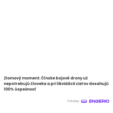
Zlomový moment: Čínske bojové drony už
nepotrebujú človeka a pri likvidácii cieľov dosahujú
100% úspešnosť