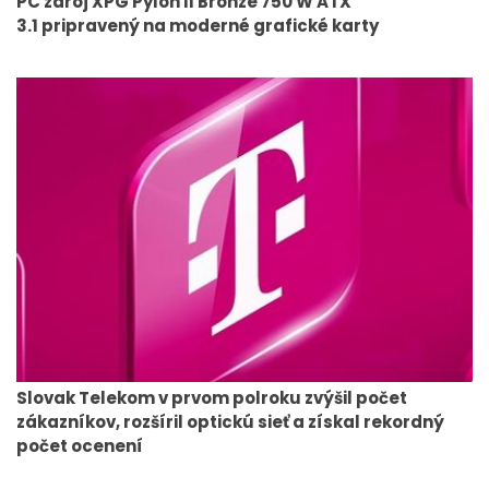
PC zdroj XPG Pylon II Bronze 750 W ATX
3.1 pripravený na moderné grafické karty
Slovak Telekom v prvom polroku zvýšil počet
zákazníkov, rozšíril optickú sieť a získal rekordný
počet ocenení