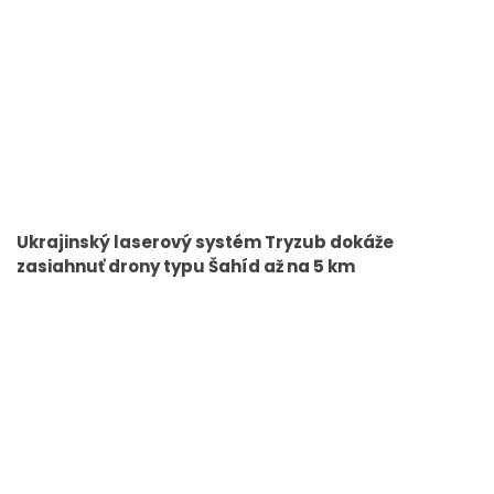
Ukrajinský laserový systém Tryzub dokáže
zasiahnuť drony typu Šahíd až na 5 km