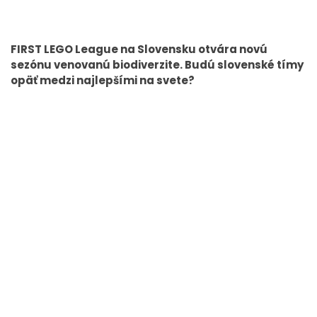
FIRST LEGO League na Slovensku otvára novú
sezónu venovanú biodiverzite. Budú slovenské tímy
opäť medzi najlepšími na svete?