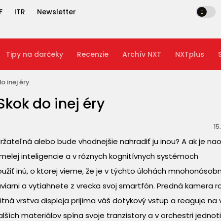
F
ITR
Newsletter
Tipy na darčeky
Recenzie
Archív NXT
NXTplus
 inej éry
kok do inej éry
15
žateľná alebo bude vhodnejšie nahradiť ju inou? A ak je nao
melej inteligencie a v rôznych kognitívnych systémoch
oužiť inú, o ktorej vieme, že je v týchto úlohách mnohonásob
kaviarni a vytiahnete z vrecka svoj smartfón. Predná kamera 
tná vrstva displeja prijíma váš dotykový vstup a reaguje na
lších materiálov spína svoje tranzistory a v orchestri jednoti