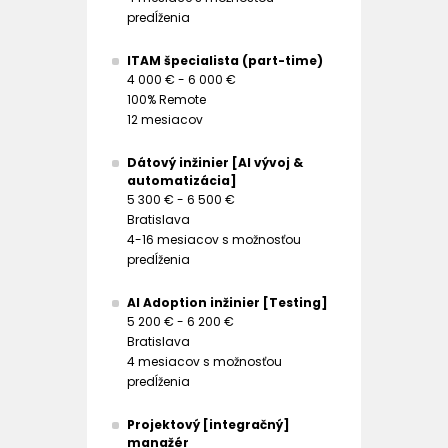
predĺženia
ITAM špecialista (part-time)
4 000 € - 6 000 €
100% Remote
12 mesiacov
Dátový inžinier [AI vývoj &
automatizácia]
5 300 € - 6 500 €
Bratislava
4-16 mesiacov s možnosťou
predĺženia
AI Adoption inžinier [Testing]
5 200 € - 6 200 €
Bratislava
4 mesiacov s možnosťou
predĺženia
Projektový [integračný]
manažér