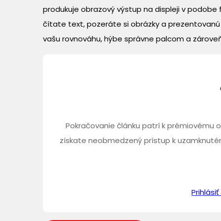
produkuje obrazový výstup na displeji v podobe 
čítate text, pozeráte si obrázky a prezentovan
vašu rovnováhu, hýbe správne palcom a zároveň n
Pokračovanie článku patrí k prémiovému o
získate neobmedzený prístup k uzamknutém
Prihlás