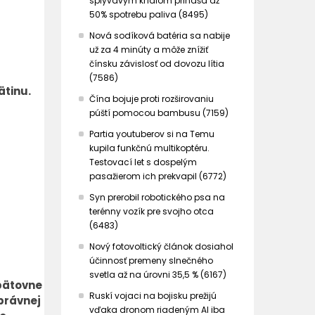
splývavým krídlom prináša až
50% spotrebu paliva (8495)
Nová sodíková batéria sa nabije
už za 4 minúty a môže znížiť
čínsku závislosť od dovozu lítia
(7586)
ätinu.
Čína bojuje proti rozširovaniu
púští pomocou bambusu (7159)
Partia youtuberov si na Temu
kupila funkčnú multikoptéru.
Testovací let s dospelým
pasažierom ich prekvapil (6772)
Syn prerobil robotického psa na
terénny vozík pre svojho otca
(6483)
Nový fotovoltický článok dosiahol
účinnosť premeny slnečného
svetla až na úrovni 35,5 % (6167)
pätovne
Ruskí vojaci na bojisku prežijú
právnej
vďaka dronom riadeným AI iba