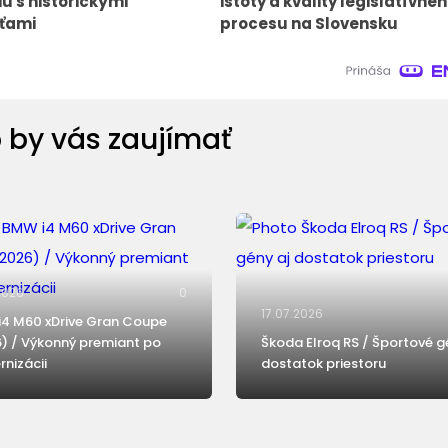
iu s historickými
istoty a kvality legislatívne
ťami
procesu na Slovensku
 by vás zaujímať
2026
0
17.07.2026
4 M60 xDrive Gran Coupe
) / Výkonný premiant po
Škoda Elroq RS / Športové g
nizácii
dostatok priestoru