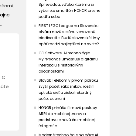
Sprievodca, vďaka ktorému si
očami,
vyberiete smartfón HONOR presne
tajne
podľa seba
.
FIRST LEGO League na Slovensku
otvára novú sezónu venovanú
biodiverzite. Budú slovenské tímy
opäť medzi najlepšími na svete?
GFI Software: AI technológia
MyPersonas umožňuje digitálnu
interakciu s historickými
osobnosťami
0 €
Slovak Telekom v prvom polroku
máte
zvýšil počet zákazníkov, rozšíril
optickú sieť a získal rekordný
počet ocenení
HONOR prináša filmové postupy
ARRI do mobilnej tvorby a
predstavuje novú éru mobilnej
fotografie
Moderné technológie na báze AI