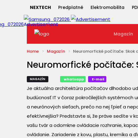
NEXTECH
Predplatné
Elektromobilita
PD
Magazín
Home
Magazín
Neuromorfické počítače: Skok do
Neuromorfické počítače: S
MAGAZÍN
whatsapp
E-mail
Je aktuálna architektúra počítačov dlhodobo udr
budúcnosť IT v čoraz pokročilejších systémoch u
a neurónových sieťach, prečo na nej ľpieť a nep
efektívnejšia? Predstavte si, že práve sedíte v 
vašu tvár a odomkne ovládacie rozhranie, kapaci
ovládanie. Zariadenie z kovu, plastu, kremíka a ďa