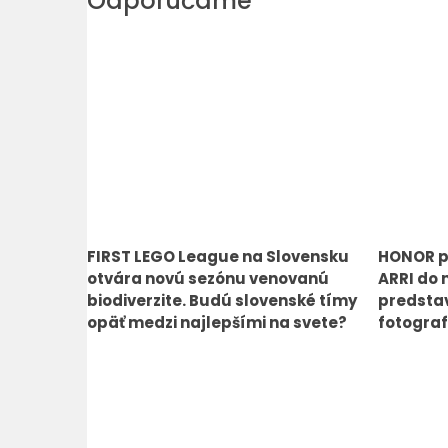
Odporúčame
FIRST LEGO League na Slovensku
HONOR p
otvára novú sezónu venovanú
ARRI do 
biodiverzite. Budú slovenské tímy
predstav
opäť medzi najlepšími na svete?
fotograf