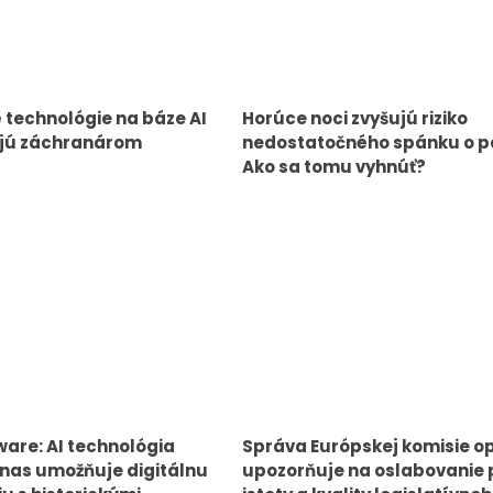
technológie na báze AI
Horúce noci zvyšujú riziko
ú záchranárom
nedostatočného spánku o p
Ako sa tomu vyhnúť?
ware: AI technológia
Správa Európskej komisie o
nas umožňuje digitálnu
upozorňuje na oslabovanie 