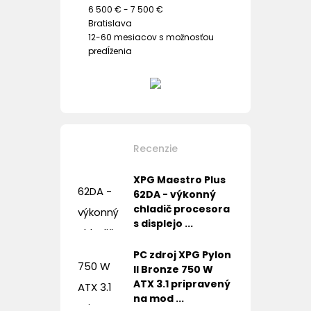
6 500 € - 7 500 €
Bratislava
12-60 mesiacov s možnosťou
predĺženia
Recenzie
XPG Maestro Plus
62DA - výkonný
chladič procesora
s displejo ...
PC zdroj XPG Pylon
II Bronze 750 W
ATX 3.1 pripravený
na mod ...