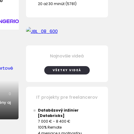
ho
20 až 30 minút (5781)
Najnovšie videá
VŠETKY VIDEÁ
0
IT projekty pre freelancerov
ény aj
Databázový inžinier
[Databricks]
7 000 € - 8 400 €
100% Remote
4 mesiace s možnosťou