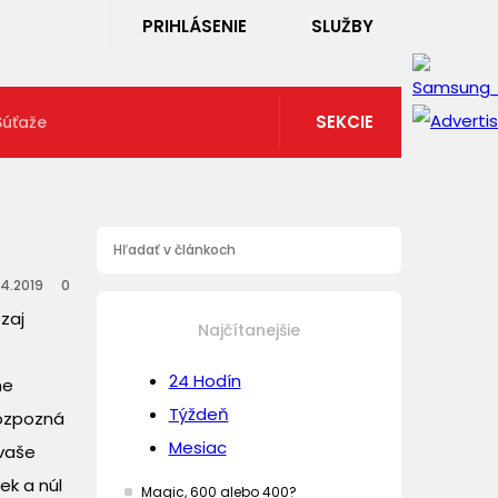
PRIHLÁSENIE
SLUŽBY
SEKCIE
Súťaže
.4.2019
0
zaj
Najčítanejšie
24 Hodín
ne
Týždeň
rozpozná
Mesiac
 vaše
ek a núl
Magic, 600 alebo 400?