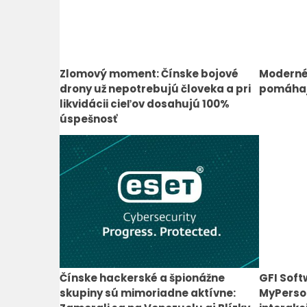
Zlomový moment: Čínske bojové
Moderné 
drony už nepotrebujú človeka a pri
pomáhaj
likvidácii cieľov dosahujú 100%
úspešnosť
Čínske hackerské a špionážne
GFI Soft
skupiny sú mimoriadne aktívne:
MyPerso