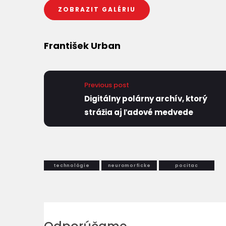
ZOBRAZIT GALÉRIU
František Urban
Previous post
Digitálny polárny archív, ktorý
strážia aj ľadové medvede
technológie
neuromorficke
pocitac