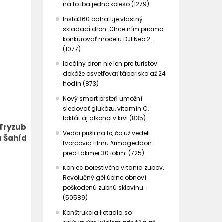
na to iba jedno koleso (1279)
Insta360 odhaľuje vlastný
skladací dron. Chce ním priamo
konkurovať modelu DJI Neo 2.
(1077)
Ideálny dron nie len pre turistov
dokáže osvetľovať táborisko až 24
hodín (873)
Nový smart prsteň umožní
sledovať glukózu, vitamín C,
laktát aj alkohol v krvi (835)
 Tryzub
Vedci prišli na to, čo už vedeli
u Šahíd
tvorcovia filmu Armageddon
pred takmer 30 rokmi (725)
Koniec bolestivého vŕtania zubov.
Revolučný gél úplne obnoví
poškodenú zubnú sklovinu.
(50589)
Konštrukcia lietadla so