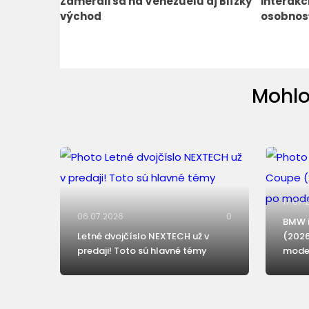
Zamerali sa na Venezuelu aj Blízky
interakc
východ
osobnos
Mohlo
17.07.
06.07.2026
0
BMW i
Letné dvojčíslo NEXTECH už v
(2026
predaji! Toto sú hlavné témy
moder