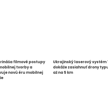
rináša filmové postupy
Ukrajinský laserový systém
mobilnej tvorby a
dokáže zasiahnuť drony typ
uje novú éru mobilnej
až na 5 km
ie