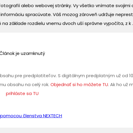
fotografií alebo webovej stránky. Vy všetko vnímate svojimi 
ú informáciu spracúvate. Váš mozog zároveň udržuje nepres
a základe rozdielu vnemu dvoch uší správne vypočíta, z k ..
Článok je uzamknutý
bsahu pre predplatiteľov. S digitálnym predplatným už od 1
u obsahu na celý rok.
Objednať si ho môžete TU
. Ak ho už 
prihláste sa TU
iť pomocou členstva NEXTECH