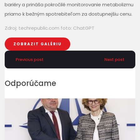
bariéry a prináša pokročilé monitorovanie metabolizmu
priamo k bežným spotrebiteľom za dostupnejšiu cenu.
Zdroj:
techrepublic.com
foto: ChatGPT
ZOBRAZIT GALÉRIU
Previous post
Next post
Odporúčame