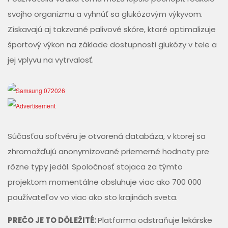
svojho organizmu a vyhnúť sa glukózovým výkyvom.
Získavajú aj takzvané palivové skóre, ktoré optimalizuje
športový výkon na základe dostupnosti glukózy v tele a
jej vplyvu na vytrvalosť.
Súčasťou softvéru je otvorená databáza, v ktorej sa
zhromažďujú anonymizované priemerné hodnoty pre
rôzne typy jedál. Spoločnosť stojaca za týmto
projektom momentálne obsluhuje viac ako 700 000
používateľov vo viac ako sto krajinách sveta.
PREČO JE TO DÔLEŽITÉ:
Platforma odstraňuje lekárske