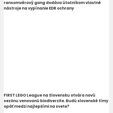
ransomvérový gang dodáva útočníkom vlastné
nástroje na vypínanie EDR ochrany
FIRST LEGO League na Slovensku otvára novú
sezónu venovanú biodiverzite. Budú slovenské tímy
opäť medzi najlepšími na svete?