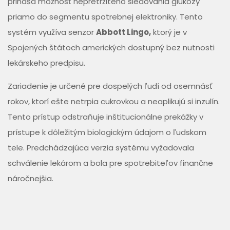
prináša možnosť nepretržitého sledovania glukózy
priamo do segmentu spotrebnej elektroniky. Tento
systém využíva senzor
Abbott Lingo,
ktorý je v
Spojených štátoch amerických dostupný bez nutnosti
lekárskeho predpisu.
Zariadenie je určené pre dospelých ľudí od osemnásť
rokov, ktorí ešte netrpia cukrovkou a neaplikujú si inzulín.
Tento prístup odstraňuje inštitucionálne prekážky v
prístupe k dôležitým biologickým údajom o ľudskom
tele. Predchádzajúca verzia systému vyžadovala
schválenie lekárom a bola pre spotrebiteľov finančne
náročnejšia.