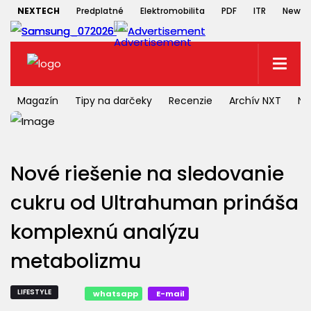
NEXTECH
Predplatné
Elektromobilita
PDF
ITR
Newsle
Magazín
Tipy na darčeky
Recenzie
Archív NXT
NX
Nové riešenie na sledovanie
cukru od Ultrahuman prináša
komplexnú analýzu
metabolizmu
LIFESTYLE
whatsapp
E-mail