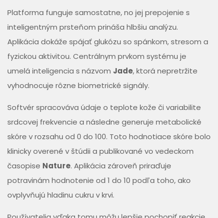
Platforma funguje samostatne, no jej prepojenie s
inteligentným prsteňom prináša hlbšiu analýzu.
Aplikácia dokáže spájať glukózu so spánkom, stresom a
fyzickou aktivitou. Centrálnym prvkom systému je
umelá inteligencia s názvom
Jade
, ktorá nepretržite
vyhodnocuje rôzne biometrické signály.
Softvér spracováva údaje o teplote kože či variabilite
srdcovej frekvencie a následne generuje metabolické
skóre v rozsahu od 0 do 100. Toto hodnotiace skóre bolo
klinicky overené v štúdii a publikované vo vedeckom
časopise
Nature
. Aplikácia zároveň priraďuje
potravinám hodnotenie od 1 do 10 podľa toho, ako
ovplyvňujú hladinu cukru v krvi.
Používatelia vďaka tomu môžu lepšie pochopiť reakcie