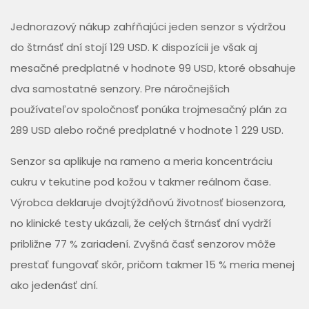
Jednorazový nákup zahŕňajúci jeden senzor s výdržou
do štrnásť dní stojí 129 USD. K dispozícii je však aj
mesačné predplatné v hodnote 99 USD, ktoré obsahuje
dva samostatné senzory. Pre náročnejších
používateľov spoločnosť ponúka trojmesačný plán za
289 USD alebo ročné predplatné v hodnote 1 229 USD.
Senzor sa aplikuje na rameno a meria koncentráciu
cukru v tekutine pod kožou v takmer reálnom čase.
Výrobca deklaruje dvojtýždňovú životnosť biosenzora,
no klinické testy ukázali, že celých štrnásť dní vydrží
približne 77 % zariadení. Zvyšná časť senzorov môže
prestať fungovať skôr, pričom takmer 15 % meria menej
ako jedenásť dní.