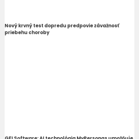
Nový krvný test dopredu predpovie závažnosť
priebehu choroby
GFI Software: AI technológia MyPersonas umožňuje