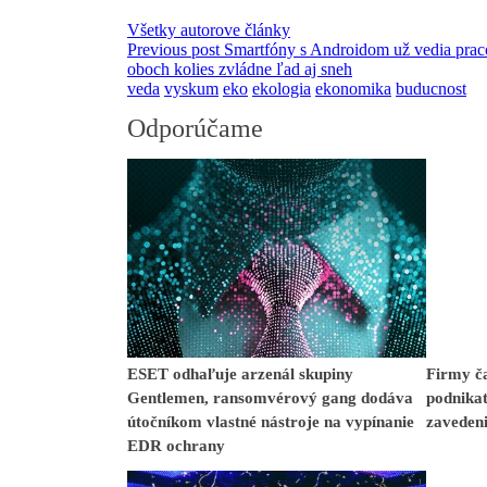
Všetky autorove články
Previous post
Smartfóny s Androidom už vedia prac
oboch kolies zvládne ľad aj sneh
veda
vyskum
eko
ekologia
ekonomika
buducnost
Odporúčame
ESET odhaľuje arzenál skupiny
Firmy ča
Gentlemen, ransomvérový gang dodáva
podnikat
útočníkom vlastné nástroje na vypínanie
zavedeni
EDR ochrany