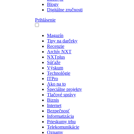
Blogy
Digitálne zručnosti
Prihlásenie
Magazín
Tipy na darčeky
Recenzie
Archív NXT
NXTplus
Súťaže
Výskum
Technológie
ITPro
Ako na to
Špeciálne projekty
Tlačové správy
Biznis
Internet
Bezpečnosť
Informatizácia
Prieskumy trhu
Telekomunikácie
Oznamy