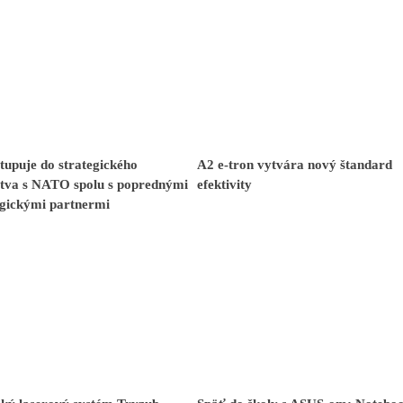
upuje do strategického
A2 e-tron vytvára nový štandard
stva s NATO spolu s poprednými
efektivity
ogickými partnermi