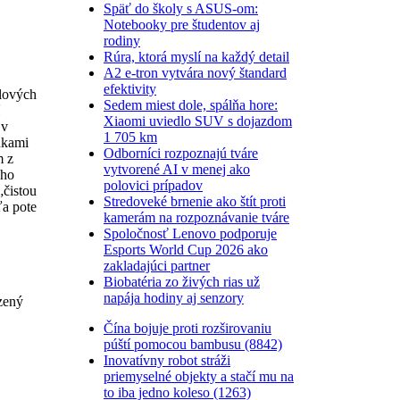
Späť do školy s ASUS-om:
Notebooky pre študentov aj
rodiny
Rúra, ktorá myslí na každý detail
A2 e-tron vytvára nový štandard
efektivity
klových
Sedem miest dole, spálňa hore:
Xiaomi uviedlo SUV s dojazdom
 v
1 705 km
nkami
Odborníci rozpoznajú tváre
m z
vytvorené AI v menej ako
ého
polovici prípadov
„čistou
Stredoveké brnenie ako štít proti
ľa pote
kamerám na rozpoznávanie tváre
Spoločnosť Lenovo podporuje
Esports World Cup 2026 ako
zakladajúci partner
Biobatéria zo živých rias už
napája hodiny aj senzory
zený
Čína bojuje proti rozširovaniu
púští pomocou bambusu (8842)
Inovatívny robot stráži
priemyselné objekty a stačí mu na
to iba jedno koleso (1263)