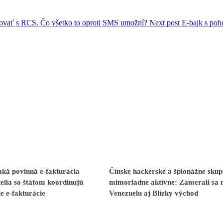
ovať s RCS. Čo všetko to oproti SMS umožní?
Next post
E-bajk s po
ká povinná e-fakturácia
Čínske hackerské a špionážne skup
elia so štátom koordinujú
mimoriadne aktívne: Zamerali sa 
e e-fakturácie
Venezuelu aj Blízky východ