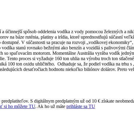
jší a účinnejší spôsob oddelenia vodíka z vody pomocou železných a ni
orov na báze ruténia, platiny a irídia, ktoré uprednostňujú súčasní veľkí
 dostupné. V súčasnosti sa pracuje na rozvoji „vodíkovej ekonomiky“,
ho vodíka stanú rovnako bežnými ako benzín a vozidlá s palivovými člá
tách so spaľovacím motorom. Momentálne Austrália vyrába vodík jedný
e. Tento proces si vyžaduje 160 ton uhlia na výrobu troch ton stlačen
ká 100 ton oxidu uhličitého. Odhaduje sa, že podiel vodíka na trhu s 
sledujúcich desaťročiach hodnotu niekoľko biliónov dolárov. Preto ve
 predplatiteľov. S digitálnym predplatným už od 10 € získate neobmed
ť si ho môžete TU
. Ak ho už máte
prihláste sa TU