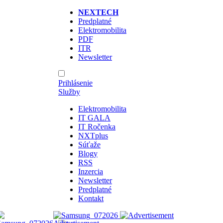
NEXTECH
Predplatné
Elektromobilita
PDF
ITR
Newsletter
Prihlásenie
Služby
Elektromobilita
IT GALA
IT Ročenka
NXTplus
Súťaže
Blogy
RSS
Inzercia
Newsletter
Predplatné
Kontakt