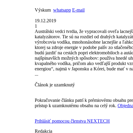
Výskum
whatsapp
E-mail
19.12.2019
1
Austrálski vedci tvrdia, že vypracovali oveľa lacne
katalyzátorov. Tie sú na rozdiel od drahých katalyzát
výrobcovia vodíka, mnohonásobne lacnejšie a ľahko
ktorej sa zdroje energie v podobe palív zo stlačené
budú jazdiť na cestách popri elektromobiloch a au
najšpinavších možných spôsobov: používa hnedé uhli
kvapalného vodíka, pričom ako vedľajší produkt vzni
energiou“, najmä v Japonsku a Kórei, bude mať v na
...
Článok je uzamknutý
Pokračovanie článku patrí k prémiovému obsahu pre
prístup k uzamknutému obsahu na celý rok.
Objedna
Prihlásiť pomocou členstva NEXTECH
Redakcia