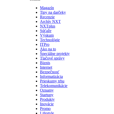
Magazín
Tipy na darčeky
Recenzie
Archív NXT
NXTplus
Súťaže
Výskum
Technológie
ITPro
Ako na to
Špeciálne projekty
Tlačové správy
Biznis
Internet
Bezpečnosť
Informatizácia
Prieskumy trhu
Telekomunikácie
Oznamy
Startupy
Produkty
Inovácie
Promo
Lifestyle