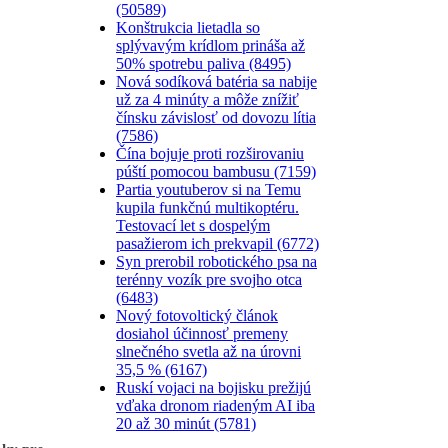
(50589)
Konštrukcia lietadla so
splývavým krídlom prináša až
50% spotrebu paliva (8495)
Nová sodíková batéria sa nabije
už za 4 minúty a môže znížiť
čínsku závislosť od dovozu lítia
(7586)
Čína bojuje proti rozširovaniu
púští pomocou bambusu (7159)
Partia youtuberov si na Temu
kupila funkčnú multikoptéru.
Testovací let s dospelým
pasažierom ich prekvapil (6772)
Syn prerobil robotického psa na
terénny vozík pre svojho otca
(6483)
Nový fotovoltický článok
dosiahol účinnosť premeny
slnečného svetla až na úrovni
35,5 % (6167)
Ruskí vojaci na bojisku prežijú
vďaka dronom riadeným AI iba
20 až 30 minút (5781)