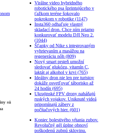
Virálne video hybridného
robotického psa šprintujúceho v
ťažkom teréne šokovalo
honom
pokrokom v robotike (1147)
Insta360 odhaľuje vlastný
skladací dron. Chce ním priamo
konkurovať modelu DJI Neo 2.
(1044)
Šľapky od Nike s integrovaným
vyhrievaním a masážou na
regeneráciu nôh (809)
Nový smart prsteň umožní
sledovať glukózu, vitamín C,
laktát aj alkohol v krvi (765)
Ideálny dron nie len pre turistov
dokáže osvetľovať táborisko až
24 hodín (695)
Ukrajinské FPV drony naháňajú
ruských vojakov. Uniknuté videá
iny sú
pripomínajú zábery z
na
počítačových hier. (601)
Koniec bolestivého vŕtania zubov.
Revolučný gél úplne obnoví
poškodenú zubnú sklovinu.