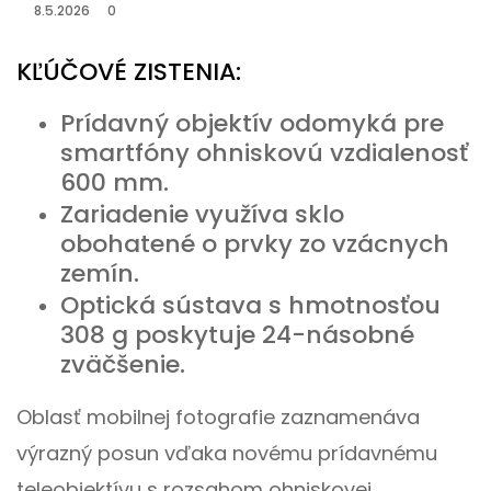
8.5.2026
0
KĽÚČOVÉ ZISTENIA:
Prídavný objektív odomyká pre
smartfóny ohniskovú vzdialenosť
600 mm.
Zariadenie využíva sklo
obohatené o prvky zo vzácnych
zemín.
Optická sústava s hmotnosťou
308 g poskytuje 24-násobné
zväčšenie.
Oblasť mobilnej fotografie zaznamenáva
výrazný posun vďaka novému prídavnému
teleobjektívu s rozsahom ohniskovej