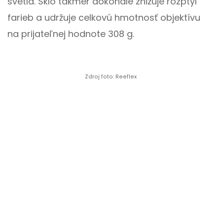
svetla. Sklo takmer dokonale znižuje rozptyl
farieb a udržuje celkovú hmotnosť objektívu
na prijateľnej hodnote 308 g.
Zdroj foto: Reeflex