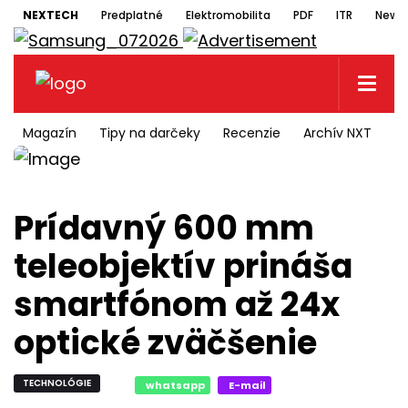
NEXTECH
Predplatné
Elektromobilita
PDF
ITR
Newsl
Magazín
Tipy na darčeky
Recenzie
Archív NXT
N
Prídavný 600 mm
teleobjektív prináša
smartfónom až 24x
optické zväčšenie
TECHNOLÓGIE
whatsapp
E-mail