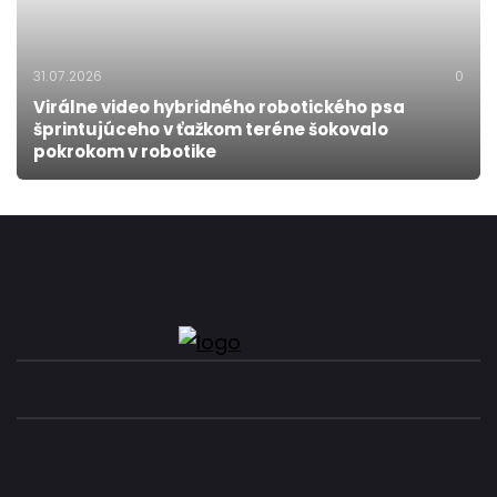
31.07.2026
0
Virálne video hybridného robotického psa
šprintujúceho v ťažkom teréne šokovalo
pokrokom v robotike