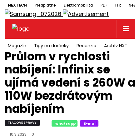
NEXTECH
Predplatné
Elektromobilita
PDF
ITR
Newsl
Magazín
Tipy na darčeky
Recenzie
Archív NXT
N
Průlom v rychlosti
nabíjení: Infinix se
ujímá vedení s 260W a
110W bezdrátovým
nabíjením
TLAČOVÉ SPRÁVY
whatsapp
E-mail
10.3.2023
0