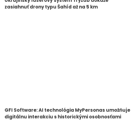
Ukrajinský laserový systém Tryzub dokáže
zasiahnuť drony typu Šahíd až na 5 km
GFI Software: AI technológia MyPersonas umožňuje
digitálnu interakciu s historickými osobnosťami