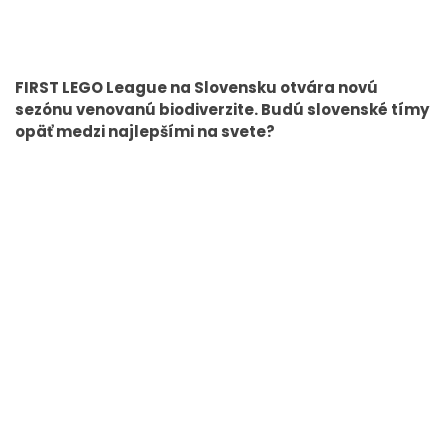
FIRST LEGO League na Slovensku otvára novú
sezónu venovanú biodiverzite. Budú slovenské tímy
opäť medzi najlepšími na svete?