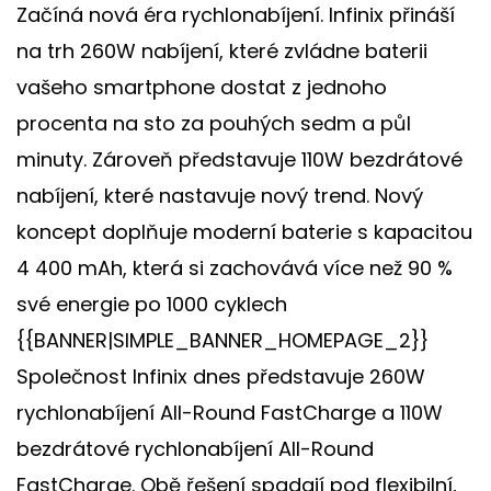
Začíná nová éra rychlonabíjení. Infinix přináší
na trh 260W nabíjení, které zvládne baterii
vašeho smartphone dostat z jednoho
procenta na sto za pouhých sedm a půl
minuty. Zároveň představuje 110W bezdrátové
nabíjení, které nastavuje nový trend. Nový
koncept doplňuje moderní baterie s kapacitou
4 400 mAh, která si zachovává více než 90 %
své energie po 1000 cyklech
{{BANNER|SIMPLE_BANNER_HOMEPAGE_2}}
Společnost Infinix dnes představuje 260W
rychlonabíjení All-Round FastCharge a 110W
bezdrátové rychlonabíjení All-Round
FastCharge. Obě řešení spadají pod flexibilní,