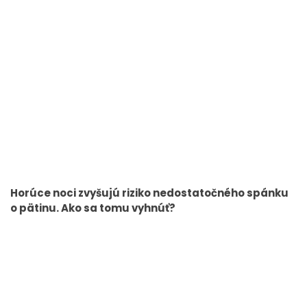
Horúce noci zvyšujú riziko nedostatočného spánku
o pätinu. Ako sa tomu vyhnúť?