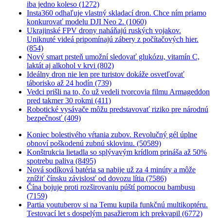
iba jedno koleso (1272)
Insta360 odhaľuje vlastný skladací dron. Chce ním priamo
konkurovať modelu DJI Neo 2. (1060)
Ukrajinské FPV drony naháňajú ruských vojakov.
Uniknuté videá pripomínajú zábery z počítačových hier.
(854)
Nový smart prsteň umožní sledovať glukózu, vitamín C,
laktát aj alkohol v krvi (802)
Ideálny dron nie len pre turistov dokáže osvetľovať
táborisko až 24 hodín (739)
Vedci prišli na to, čo už vedeli tvorcovia filmu Armageddon
pred takmer 30 rokmi (411)
Robotické vysávače môžu predstavovať riziko pre národnú
bezpečnosť (409)
Koniec bolestivého vŕtania zubov. Revolučný gél úplne
obnoví poškodenú zubnú sklovinu. (50589)
Konštrukcia lietadla so splývavým krídlom prináša až 50%
spotrebu paliva (8495)
Nová sodíková batéria sa nabije už za 4 minúty a môže
znížiť čínsku závislosť od dovozu lítia (7586)
Čína bojuje proti rozširovaniu púští pomocou bambusu
(7159)
Partia youtuberov si na Temu kupila funkčnú multikoptéru.
Testovací let s dospelým pasažierom ich prekvapil (6772)