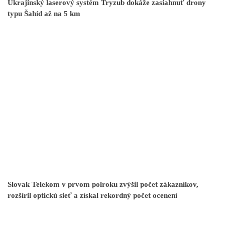
Ukrajinský laserový systém Tryzub dokáže zasiahnuť drony
typu Šahíd až na 5 km
Slovak Telekom v prvom polroku zvýšil počet zákazníkov,
rozšíril optickú sieť a získal rekordný počet ocenení