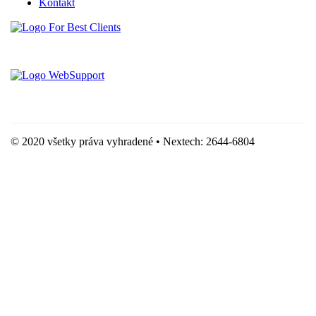
Kontakt
Vytvorené spoločnosťou For Best Clients, s.r.o.
Hostingove služby poskytuje spoločnosť WebSupport, s.r.o.
© 2020 všetky práva vyhradené • Nextech: 2644-6804