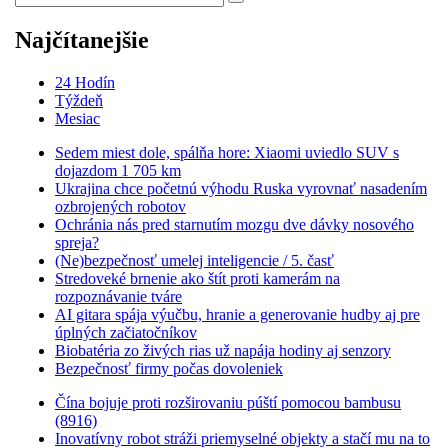
Najčítanejšie
24 Hodín
Týždeň
Mesiac
Sedem miest dole, spálňa hore: Xiaomi uviedlo SUV s
dojazdom 1 705 km
Ukrajina chce početnú výhodu Ruska vyrovnať nasadením
ozbrojených robotov
Ochránia nás pred starnutím mozgu dve dávky nosového
spreja?
(Ne)bezpečnosť umelej inteligencie / 5. časť
Stredoveké brnenie ako štít proti kamerám na
rozpoznávanie tváre
AI gitara spája výučbu, hranie a generovanie hudby aj pre
úplných začiatočníkov
Biobatéria zo živých rias už napája hodiny aj senzory
Bezpečnosť firmy počas dovoleniek
Čína bojuje proti rozširovaniu púští pomocou bambusu
(8916)
Inovatívny robot stráži priemyselné objekty a stačí mu na to