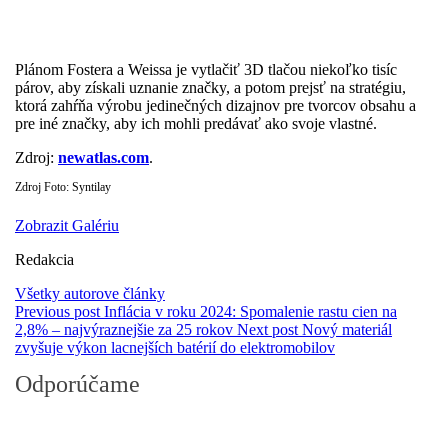
Plánom Fostera a Weissa je vytlačiť 3D tlačou niekoľko tisíc
párov, aby získali uznanie značky, a potom prejsť na stratégiu,
ktorá zahŕňa výrobu jedinečných dizajnov pre tvorcov obsahu a
pre iné značky, aby ich mohli predávať ako svoje vlastné.
Zdroj:
newatlas.com
.
Zdroj Foto: Syntilay
Zobrazit Galériu
Redakcia
Všetky autorove články
Previous post
Inflácia v roku 2024: Spomalenie rastu cien na
2,8% – najvýraznejšie za 25 rokov
Next post
Nový materiál
zvyšuje výkon lacnejších batérií do elektromobilov
Odporúčame