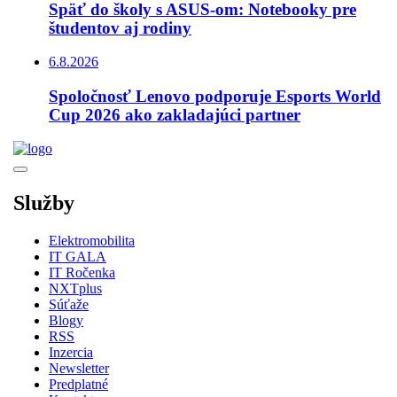
Späť do školy s ASUS-om: Notebooky pre
študentov aj rodiny
6.8.2026
Spoločnosť Lenovo podporuje Esports World
Cup 2026 ako zakladajúci partner
Služby
Elektromobilita
IT GALA
IT Ročenka
NXTplus
Súťaže
Blogy
RSS
Inzercia
Newsletter
Predplatné