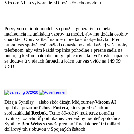
Vizcom AI na vytvorenie 3D počítačového modelu.
Po vytvorení tohto modelu sa použila generatívna umelá
inteligencia na aplikáciu vzorov na model, aby mu dodala osobitý
charakter. Obuv sa tlačí na mieru pre každú objednávku. Pred
kúpou vás spoločnosť požiada o naskenovanie každej vašej nohy
telefónom, aby vám každá topánka pohodlne a presne sadla na
mieru, aj keď nemáte obe nohy úplne rovnakej veľkosti. Topánky
sa dodávajú v piatich farbách a jeden pár vás vyjde na 149,99
USD.
Dizajn Syntilay – alebo skôr dizajn Midjourney/
Viscom AI
–
upútal aj pozornosť
Joea Fostera
, ktorý pred 67 rokmi
spoluzakladal
Reebok
. Tento 89-ročný muž teraz pomáha
Syntilay rozbehnúť podnikanie. Generálny riaditeľ spoločnosti
Syntilay
Ben Weiss
sa snaží preniknúť na takmer 100 miliárd
dolárový trh s obuvou v Spojených štátoch.