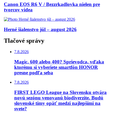
Canon EOS R6 V / Bezzrkadlovka nielen pre
tvorcov videa
Herné šialenstvo júl – august 2026
Tlačové správy
7.8.2026
Magic, 600 alebo 400? Sprievodca, vďaka
ktorému si vyberiete smartfón HONOR
presne podľa seba
7.8.2026
FIRST LEGO League na Slovensku otvára
novú sezónu venovanú biodiverzite. Budú
slovenské tímy opäť medzi najlepšími na
svete?