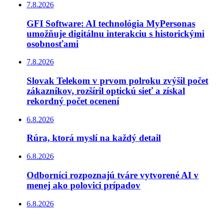
7.8.2026
GFI Software: AI technológia MyPersonas
umožňuje digitálnu interakciu s historickými
osobnosťami
7.8.2026
Slovak Telekom v prvom polroku zvýšil počet
zákazníkov, rozšíril optickú sieť a získal
rekordný počet ocenení
6.8.2026
Rúra, ktorá myslí na každý detail
6.8.2026
Odborníci rozpoznajú tváre vytvorené AI v
menej ako polovici prípadov
6.8.2026