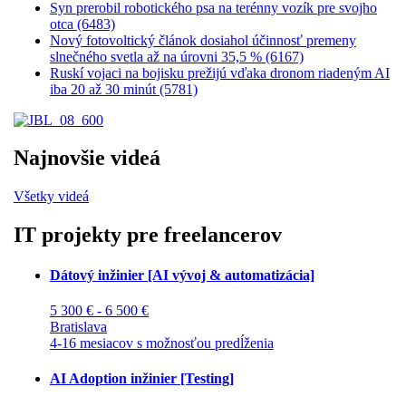
Syn prerobil robotického psa na terénny vozík pre svojho
otca (6483)
Nový fotovoltický článok dosiahol účinnosť premeny
slnečného svetla až na úrovni 35,5 % (6167)
Ruskí vojaci na bojisku prežijú vďaka dronom riadeným AI
iba 20 až 30 minút (5781)
Najnovšie videá
Všetky videá
IT projekty pre freelancerov
Dátový inžinier [AI vývoj & automatizácia]
5 300 € - 6 500 €
Bratislava
4-16 mesiacov s možnosťou predĺženia
AI Adoption inžinier [Testing]