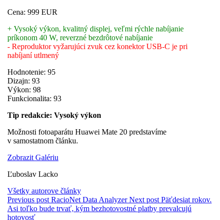
Cena: 999 EUR
+ Vysoký výkon, kvalitný displej, veľmi rýchle nabíjanie
príkonom 40 W, reverzné bezdrôtové nabíjanie
- Reproduktor vyžarujúci zvuk cez konektor USB-C je pri
nabíjaní utlmený
Hodnotenie: 95
Dizajn: 93
Výkon: 98
Funkcionalita: 93
Tip redakcie: Vysoký výkon
Možnosti fotoaparátu Huawei Mate 20 predstavíme
v samostatnom článku.
Zobrazit Galériu
Ľuboslav Lacko
Všetky autorove články
Previous post
RacioNet Data Analyzer
Next post
Päťdesiat rokov.
Asi toľko bude trvať, kým bezhotovostné platby prevalcujú
hotovosť