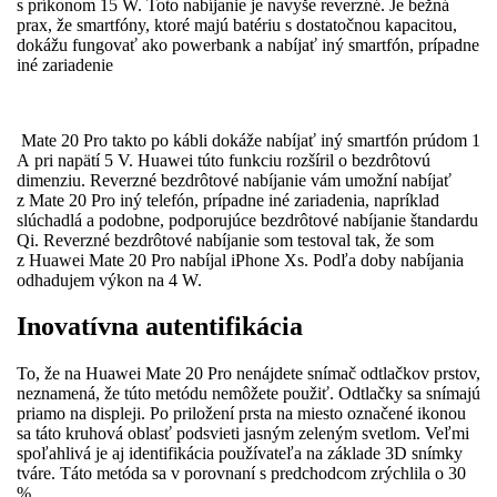
s príkonom 15 W. Toto nabíjanie je navyše reverzné. Je bežná
prax, že smartfóny, ktoré majú batériu s dostatočnou kapacitou,
dokážu fungovať ako powerbank a nabíjať iný smartfón, prípadne
iné zariadenie
Mate 20 Pro takto po kábli dokáže nabíjať iný smartfón prúdom 1
A pri napätí 5 V. Huawei túto funkciu rozšíril o bezdrôtovú
dimenziu. Reverzné bezdrôtové nabíjanie vám umožní nabíjať
z Mate 20 Pro iný telefón, prípadne iné zariadenia, napríklad
slúchadlá a podobne, podporujúce bezdrôtové nabíjanie štandardu
Qi. Reverzné bezdrôtové nabíjanie som testoval tak, že som
z Huawei Mate 20 Pro nabíjal iPhone Xs. Podľa doby nabíjania
odhadujem výkon na 4 W.
Inovatívna autentifikácia
To, že na Huawei Mate 20 Pro nenájdete snímač odtlačkov prstov,
neznamená, že túto metódu nemôžete použiť. Odtlačky sa snímajú
priamo na displeji. Po priložení prsta na miesto označené ikonou
sa táto kruhová oblasť podsvieti jasným zeleným svetlom. Veľmi
spoľahlivá je aj identifikácia používateľa na základe 3D snímky
tváre. Táto metóda sa v porovnaní s predchodcom zrýchlila o 30
%.