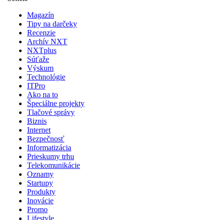
Magazín
Tipy na darčeky
Recenzie
Archív NXT
NXTplus
Súťaže
Výskum
Technológie
ITPro
Ako na to
Špeciálne projekty
Tlačové správy
Biznis
Internet
Bezpečnosť
Informatizácia
Prieskumy trhu
Telekomunikácie
Oznamy
Startupy
Produkty
Inovácie
Promo
Lifestyle