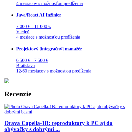
4 mesiacov s možnosťou predĺženia
Java/React AI Inžinier
7 000 € - 11 000 €
Viedeň
4 mesiace s možnosťou predĺženia
Projektový [integračný] manažér
6 500 € - 7 500 €
Bratislava
12-60 mesiacov s možnosťou predĺženia
Recenzie
Orava Capella-1B: reproduktory k PC aj do
obývačky s dobrými ...