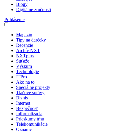
Blogy
Digitálne zručnosti
Prihlásenie
Magazín
Tipy na darčeky
Recenzie
Archív NXT
NXTplus
Súťaže
Výskum
Technológie
ITPro
Ako na to
Špeciálne projekty
Tlačové správy
Biznis
Internet
Bezpečnosť
Informatizácia
Prieskumy trhu
Telekomunikácie
Oznamy