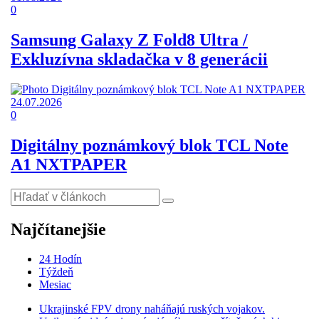
0
Samsung Galaxy Z Fold8 Ultra /
Exkluzívna skladačka v 8 generácii
24.07.2026
0
Digitálny poznámkový blok TCL Note
A1 NXTPAPER
Najčítanejšie
24 Hodín
Týždeň
Mesiac
Ukrajinské FPV drony naháňajú ruských vojakov.