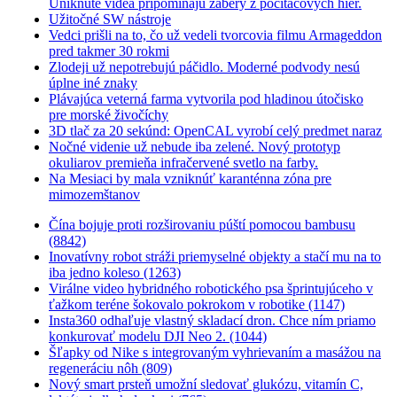
Uniknuté videá pripomínajú zábery z počítačových hier.
Užitočné SW nástroje
Vedci prišli na to, čo už vedeli tvorcovia filmu Armageddon
pred takmer 30 rokmi
Zlodeji už nepotrebujú páčidlo. Moderné podvody nesú
úplne iné znaky
Plávajúca veterná farma vytvorila pod hladinou útočisko
pre morské živočíchy
3D tlač za 20 sekúnd: OpenCAL vyrobí celý predmet naraz
Nočné videnie už nebude iba zelené. Nový prototyp
okuliarov premieňa infračervené svetlo na farby.
Na Mesiaci by mala vzniknúť karanténna zóna pre
mimozemštanov
Čína bojuje proti rozširovaniu púští pomocou bambusu
(8842)
Inovatívny robot stráži priemyselné objekty a stačí mu na to
iba jedno koleso (1263)
Virálne video hybridného robotického psa šprintujúceho v
ťažkom teréne šokovalo pokrokom v robotike (1147)
Insta360 odhaľuje vlastný skladací dron. Chce ním priamo
konkurovať modelu DJI Neo 2. (1044)
Šľapky od Nike s integrovaným vyhrievaním a masážou na
regeneráciu nôh (809)
Nový smart prsteň umožní sledovať glukózu, vitamín C,