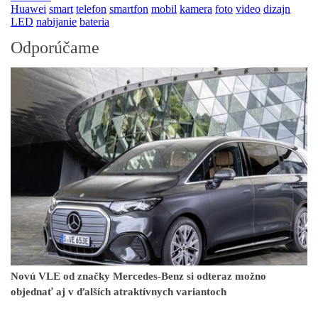
Huawei
smart
telefon
smartfon
mobil
kamera
foto
video
dizajn
LED
nabijanie
bateria
Odporúčame
Novú VLE od značky Mercedes-Benz si odteraz možno
objednať aj v ďalších atraktívnych variantoch