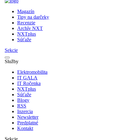
Magazín
Tipy na darčeky
Recenzie
Archív NXT
NXTplus
Súťaže
Sekcie
Služby
Elektromobilita
IT GALA
IT Ročenka
NXTplus
Súťaže
Blogy
RSS
Inzercia
Newsletter
Predplatné
Kontakt
Sekcie