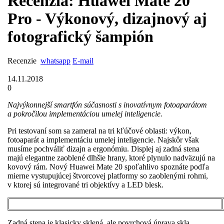
Recenzia: Huawei Mate 20
Pro - Výkonový, dizajnový aj
fotografický šampión
Recenzie
whatsapp
E-mail
14.11.2018
0
Najvýkonnejší smartfón súčasnosti s inovatívnym fotoaparátom
a pokročilou implementáciou umelej inteligencie.
Pri testovaní som sa zameral na tri kľúčové oblasti: výkon,
fotoaparát a implementáciu umelej inteligencie. Najskôr však
musíme pochváliť dizajn a ergonómiu. Displej aj zadná stena
majú elegantne zaoblené dlhšie hrany, ktoré plynulo nadväzujú na
kovový rám. Nový Huawei Mate 20 spoľahlivo spoznáte podľa
mierne vystupujúcej štvorcovej platformy so zaoblenými rohmi,
v ktorej sú integrované tri objektívy a LED blesk.
Zadná stena je klasicky sklená, ale povrchová úprava skla