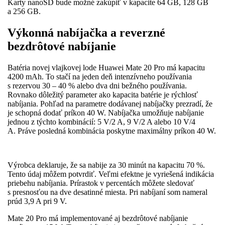
Karty nanoSD bude možné zakúpiť v kapacite 64 GB, 128 GB
a 256 GB.
Výkonná nabíjačka a reverzné
bezdrôtové nabíjanie
Batéria novej vlajkovej lode Huawei Mate 20 Pro má kapacitu
4200 mAh. To stačí na jeden deň intenzívneho používania
s rezervou 30 – 40 % alebo dva dni bežného používania.
Rovnako dôležitý parameter ako kapacita batérie je rýchlosť
nabíjania. Pohľad na parametre dodávanej nabíjačky prezradí, že
je schopná dodať príkon 40 W. Nabíjačka umožňuje nabíjanie
jednou z týchto kombinácií: 5 V/2 A, 9 V/2 A alebo 10 V/4
A. Práve posledná kombinácia poskytne maximálny príkon 40 W.
Výrobca deklaruje, že sa nabije za 30 minút na kapacitu 70 %.
Tento údaj môžem potvrdiť. Veľmi efektne je vyriešená indikácia
priebehu nabíjania. Prírastok v percentách môžete sledovať
s presnosťou na dve desatinné miesta. Pri nabíjaní som nameral
prúd 3,9 A pri 9 V.
Mate 20 Pro má implementované aj bezdrôtové nabíjanie