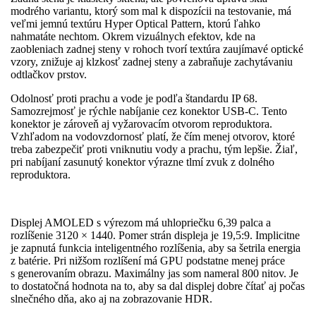
modrého variantu, ktorý som mal k dispozícii na testovanie, má
veľmi jemnú textúru Hyper Optical Pattern, ktorú ľahko
nahmatáte nechtom. Okrem vizuálnych efektov, kde na
zaobleniach zadnej steny v rohoch tvorí textúra zaujímavé optické
vzory, znižuje aj klzkosť zadnej steny a zabraňuje zachytávaniu
odtlačkov prstov.
Odolnosť proti prachu a vode je podľa štandardu IP 68.
Samozrejmosť je rýchle nabíjanie cez konektor USB-C. Tento
konektor je zároveň aj vyžarovacím otvorom reproduktora.
Vzhľadom na vodovzdornosť platí, že čím menej otvorov, ktoré
treba zabezpečiť proti vniknutiu vody a prachu, tým lepšie. Žiaľ,
pri nabíjaní zasunutý konektor výrazne tlmí zvuk z dolného
reproduktora.
Displej AMOLED s výrezom má uhlopriečku 6,39 palca a
rozlíšenie 3120 × 1440. Pomer strán displeja je 19,5:9. Implicitne
je zapnutá funkcia inteligentného rozlíšenia, aby sa šetrila energia
z batérie. Pri nižšom rozlíšení má GPU podstatne menej práce
s generovaním obrazu. Maximálny jas som nameral 800 nitov. Je
to dostatočná hodnota na to, aby sa dal displej dobre čítať aj počas
slnečného dňa, ako aj na zobrazovanie HDR.