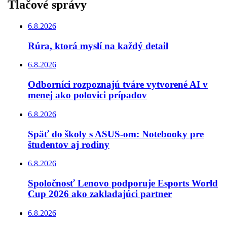
Tlačové správy
6.8.2026
Rúra, ktorá myslí na každý detail
6.8.2026
Odborníci rozpoznajú tváre vytvorené AI v
menej ako polovici prípadov
6.8.2026
Späť do školy s ASUS-om: Notebooky pre
študentov aj rodiny
6.8.2026
Spoločnosť Lenovo podporuje Esports World
Cup 2026 ako zakladajúci partner
6.8.2026