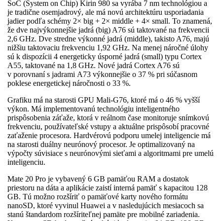
SoC (System on Chip) Kirin 980 sa vyrába 7 nm technológiou a
je tradične osemjadrový, ale má novú architektúru usporiadania
jadier podľa schémy 2× big + 2× middle + 4× small. To znamená,
že dve najvýkonnejšie jadrá (big) A76 sú taktované na frekvencii
2,6 GHz. Dve stredne výkonné jadrá (middle), takisto A76, majú
nižšiu taktovaciu frekvenciu 1,92 GHz. Na menej náročné úlohy
sú k dispozícii 4 energeticky úsporné jadrá (small) typu Cortex
A55, taktované na 1,8 GHz. Nové jadrá Cortex A76 sú
v porovnaní s jadrami A73 výkonnejšie o 37 % pri súčasnom
poklese energetickej náročnosti o 33 %.
Grafiku má na starosti GPU Mali-G76, ktoré má o 46 % vyšší
výkon. Má implementovanú technológiu inteligentného
prispôsobenia záťaže, ktorá v reálnom čase monitoruje snímkovú
frekvenciu, používateľské vstupy a aktuálne prispôsobí pracovné
zaťaženie procesora. Hardvérovú podporu umelej inteligencie má
na starosti duálny neurónový procesor. Je optimalizovaný na
výpočty súvisiace s neurónovými sieťami a algoritmami pre umelú
inteligenciu.
Mate 20 Pro je vybavený 6 GB pamäťou RAM a dostatok
priestoru na dáta a aplikácie zaistí interná pamäť s kapacitou 128
GB. Tú možno rozšíriť o pamäťové karty nového formátu
nanoSD, ktoré vyvinul Huawei a v nasledujúcich mesiacoch sa
stanú štandardom rozšíriteľnej pamäte pre mobilné zariadenia.