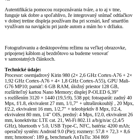
Autentifikácia pomocou rozpoznávania tváre, a to aj v tme,
funguje tak dobre a spoľahlivo, že integrovaný snímač odtlačkov
v dolnej tretine displeja používam iba pri scenári, keď smartfón
využívam na navigáciu pri jazde autom a mám ho v držiaku.
Fotografovaniu a desktopovému režimu na veľkej obrazovke,
pripojenej káblom aj bezdrôtovo sa budeme venovať
v samostatných článkoch.
Technické údaje:
Procesor: osemjadrový Kirin 980 (2× 2,6 GHz Cortex-A76 + 2×
1,92 GHz Cortex-A76 + 4× 1,8 GHz Cortex-A55), GPU Mali-
G76 MP10; pamäť: 6 GB RAM, úložný priestor 128 GB,
rozšíriteľný kartou Nano Memory; displej P-OLED 6,39"
s rozlíšením 3120 × 1440 (19,5:9), 538 ppi; fotoaparát: zadný 40
Mpx, f/1.8, ekvivalent 27 mm, 1/1,7" + ultraširokouhlý , 20 Mpx,
f/2.2, ekvivalent 16 mm, 1/2,7" + teleobjektív 8 Mpx, f/2.4,
ekvivalent 80 mm, 1/4" OIS, predný: 4 Mpx, f/2.0, ekvivalent 26
mm, konektivita: LTE cat. 21, Wi-Fi 802.11 a/b/g/n/ac (2,4/5
GHz), bluetooth v 5.0, USB Type-C, NFC, batéria: 4200 mAh;
operačný systém: Android 9.0 (Pie); rozmery: 57,8 × 72,3 × 8,6
mm; hmotnosť: 189 g, benchmark AnTuTu: 304 869