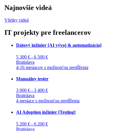
Najnovšie videá
Všetky videá
IT projekty pre freelancerov
Dátový inžinier [AI vývoj & automatizácia]
5 300 € - 6 500 €
Bratislava
4-16 mesiacov s možnosťou predĺženia
Manuálny tester
3 000 € - 3 400 €
Bratislava
4 mesiace s možnosťou predĺženia
AI Adoption inžinier [Testing]
5 200 € - 6 200 €
Bratislava