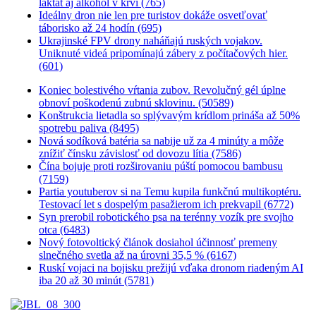
laktát aj alkohol v krvi (765)
Ideálny dron nie len pre turistov dokáže osvetľovať
táborisko až 24 hodín (695)
Ukrajinské FPV drony naháňajú ruských vojakov.
Uniknuté videá pripomínajú zábery z počítačových hier.
(601)
Koniec bolestivého vŕtania zubov. Revolučný gél úplne
obnoví poškodenú zubnú sklovinu. (50589)
Konštrukcia lietadla so splývavým krídlom prináša až 50%
spotrebu paliva (8495)
Nová sodíková batéria sa nabije už za 4 minúty a môže
znížiť čínsku závislosť od dovozu lítia (7586)
Čína bojuje proti rozširovaniu púští pomocou bambusu
(7159)
Partia youtuberov si na Temu kupila funkčnú multikoptéru.
Testovací let s dospelým pasažierom ich prekvapil (6772)
Syn prerobil robotického psa na terénny vozík pre svojho
otca (6483)
Nový fotovoltický článok dosiahol účinnosť premeny
slnečného svetla až na úrovni 35,5 % (6167)
Ruskí vojaci na bojisku prežijú vďaka dronom riadeným AI
iba 20 až 30 minút (5781)