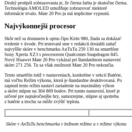
Druhý protipól zobrazovania je, že čierna farba je skutočne čierna.
Technológia AMOLED umožňuje zobrazovať niektoré
informácie trvalo. Mate 20 Pro ju má implicitne vypnutú.
Najvýkonnejší procesor
Skôr než sa dostanem k opisu čipu Kirin 980, žiada sa dokázať
tvrdenie v úvode. Pri testovaní sme v redakcii dosiahli zatiaľ
najvyššie skóre v benchmarku AnTuTu 259 130 na smartfóne
Sony Xperia XZ3 s procesorom Qualcomm Snapdragon 845.
Nový Huawei Mate 20 Pro vykázal pri štandardnom nastavení
skóre 271 256. Tu sa však možnosti Mate 20 Pro nekončia.
Tento smartfón totiž v nastaveniach, konkrétne v sekcii Batérie,
má voľbu Režim výkonu, ktorá je štandardne deaktivovaná. Po
zapnutí tento režim nastaví zariadenie na maximálny výkon
a skóre stúpne na 304 869 bodov. Pri tomto nastavení, ktoré je
určené pre najnáročnejšie hry, samozrejme, stúpne aj spotreba
z batérie a trochu sa môže zvýšiť teplota.
Skóre v AnTuTu benchmarku v bežnom režime a v režime výkonu