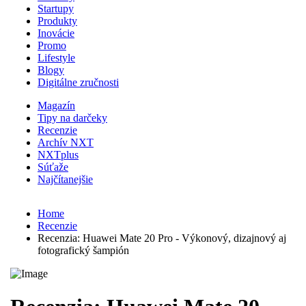
Startupy
Produkty
Inovácie
Promo
Lifestyle
Blogy
Digitálne zručnosti
Magazín
Tipy na darčeky
Recenzie
Archív NXT
NXTplus
Súťaže
Najčítanejšie
Home
Recenzie
Recenzia: Huawei Mate 20 Pro - Výkonový, dizajnový aj
fotografický šampión