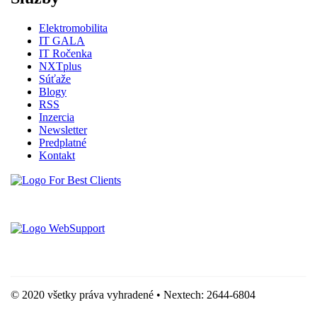
Elektromobilita
IT GALA
IT Ročenka
NXTplus
Súťaže
Blogy
RSS
Inzercia
Newsletter
Predplatné
Kontakt
Vytvorené spoločnosťou For Best Clients, s.r.o.
Hostingove služby poskytuje spoločnosť WebSupport, s.r.o.
© 2020 všetky práva vyhradené • Nextech: 2644-6804