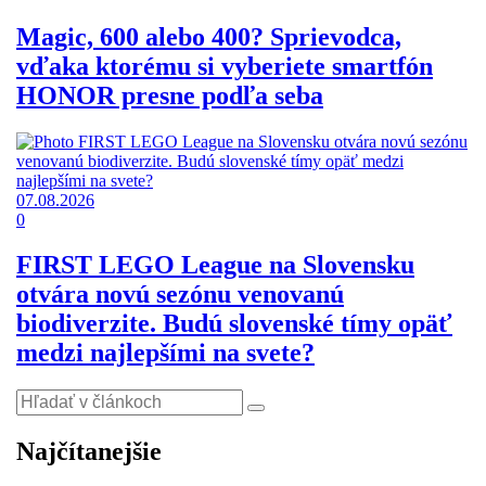
Magic, 600 alebo 400? Sprievodca,
vďaka ktorému si vyberiete smartfón
HONOR presne podľa seba
07.08.2026
0
FIRST LEGO League na Slovensku
otvára novú sezónu venovanú
biodiverzite. Budú slovenské tímy opäť
medzi najlepšími na svete?
Najčítanejšie