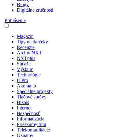
Blogy
Digitálne zručnosti
Prihlásenie
Magazín
Tipy na darčeky
Recenzie
Archív NXT
NXTplus
Súťaže
Výskum
Technológie
ITPro
Ako na to
Špeciálne projekty
Tlačové správy
Biznis
Internet
Bezpečnosť
Informatizácia
Prieskumy trhu
Telekomunikácie
Oznamy