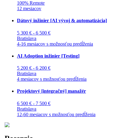
100% Remote
12 mesiacov
Dátový inžinier [AI vývoj & automatizácia]
5 300 € - 6 500 €
Bratislava
4-16 mesiacov s možnosťou predĺženia
AI Adoption inžinier [Testing]
5 200 € - 6 200 €
Bratislava
4 mesiacov s možnosťou predĺženia
Projektový [integračný] manažér
6 500 € - 7 500 €
Bratislava
12-60 mesiacov s možnosťou predĺženia