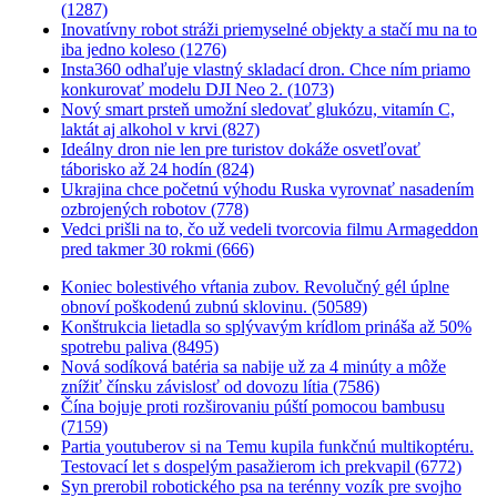
(1287)
Inovatívny robot stráži priemyselné objekty a stačí mu na to
iba jedno koleso (1276)
Insta360 odhaľuje vlastný skladací dron. Chce ním priamo
konkurovať modelu DJI Neo 2. (1073)
Nový smart prsteň umožní sledovať glukózu, vitamín C,
laktát aj alkohol v krvi (827)
Ideálny dron nie len pre turistov dokáže osvetľovať
táborisko až 24 hodín (824)
Ukrajina chce početnú výhodu Ruska vyrovnať nasadením
ozbrojených robotov (778)
Vedci prišli na to, čo už vedeli tvorcovia filmu Armageddon
pred takmer 30 rokmi (666)
Koniec bolestivého vŕtania zubov. Revolučný gél úplne
obnoví poškodenú zubnú sklovinu. (50589)
Konštrukcia lietadla so splývavým krídlom prináša až 50%
spotrebu paliva (8495)
Nová sodíková batéria sa nabije už za 4 minúty a môže
znížiť čínsku závislosť od dovozu lítia (7586)
Čína bojuje proti rozširovaniu púští pomocou bambusu
(7159)
Partia youtuberov si na Temu kupila funkčnú multikoptéru.
Testovací let s dospelým pasažierom ich prekvapil (6772)
Syn prerobil robotického psa na terénny vozík pre svojho