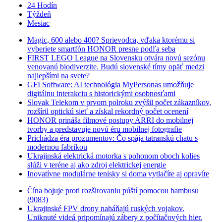
24 Hodín
Týždeň
Mesiac
Magic, 600 alebo 400? Sprievodca, vďaka ktorému si
vyberiete smartfón HONOR presne podľa seba
FIRST LEGO League na Slovensku otvára novú sezónu
venovanú biodiverzite. Budú slovenské tímy opäť medzi
najlepšími na svete?
GFI Software: AI technológia MyPersonas umožňuje
digitálnu interakciu s historickými osobnosťami
Slovak Telekom v prvom polroku zvýšil počet zákazníkov,
rozšíril optickú sieť a získal rekordný počet ocenení
HONOR prináša filmové postupy ARRI do mobilnej
tvorby a predstavuje novú éru mobilnej fotografie
Prichádza éra prozumentov: Čo spája tatranskú chatu s
modernou fabrikou
Ukrajinská elektrická motorka s pohonom oboch kolies
slúži v teréne aj ako zdroj elektrickej energie
Inovatívne modulárne tenisky si doma vytlačíte aj opravíte
Čína bojuje proti rozširovaniu púští pomocou bambusu
(9083)
Ukrajinské FPV drony naháňajú ruských vojakov.
Uniknuté videá pripomínajú zábery z počítačových hier.