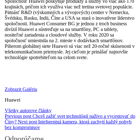
Spoločnosť Huawei poskytuje produkty a služby vo viac ako 170
krajinách, pričom ich využíva viac než tretina svetovej populácie.
Pätnásť R&D (výskumných a vývojových) centier v Nemecku,
Švédsku, Rusku, Indii, Číne a USA sa stará o inovatívne líderstvo
spoločnosti. Huawei Consumer BG je jednou z troch business
divízií Huawei a sústreďuje sa na smartfóny, PC a tablety,
nositeľné zariadenia a cloudové služby. V roku 2020 sa
spoločnosť umiestnila na 2. mieste v dodávkach smartfónov.
Pilierom globálnej siete Huawei sú viac než 20-ročné skúsenosti v
telekomunikačnom priemysle. Jej cieľom je prinášať najnovšie
technológie spotrebiteľom na celom svete.
Zobrazit Galériu
Huawei
Všetky autorove články
Previous post
Chceš zažiť svet technológií naživo a vycestovať do
Číny?
Next post
Inteligentná kamera, ktorá zachytí každý pohyb
bez kompromisov
Odporúčame