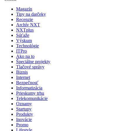
Magazín
Tipy na darčeky
Recenzie
Archív NXT
NXTplus
Súťaže
Výskum
Technológie
ITPro
Ako na to
Špeciálne projekty
Tlačové správy
Biznis
Internet
Bezpečnosť
Informatizácia
Prieskumy trhu
Telekomunikácie
Oznamy
Startupy
Produkty
Inovácie
Promo
Lifestyle