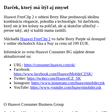
Darček, ktorý má štýl aj zmysel
Huawei FreeClip 2 v odtieni Berry Blue predstavujú ideálnu
kombináciu elegancie, pohodlia a technológie. Sú darčekom,
ktorý nie je len krásny na pohľad, ale aj skutočne užitočný –
presne taký, aký si každá mama zaslúži.
Slúchadlá
Huawei FreeClip 2
vo farbe Berry Purple sú dostupné
v online obchodoch Alza a Nay za cenu od 199 EUR.
Informácie zo sveta Huawei Consumer BG nájdete denne
aktualizované na:
URL:
https://consumer.huawei.com/sk/
Facebook:
https://www.facebook.com/HuaweiMobileCZSK/
Twitter:
https://twitter.com/HuaweiCZ_SK
Instagram:
https://www.instagram.com/huaweimobileczsk
YouTube:
https://www.youtube.com/huaweimobileczsk
O Huawei Consumer Business Group