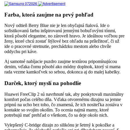
Farba, ktorá zaujme na prvý pohľad
Nový odtieň Berry Blue nie je len obyčajná fialová. Ide o
sofistikovanú farbu inšpirovanú jemnými bobuľovými tónmi,
ktorá pôsobí elegantne, no zároveň hravo. Je ideálnou voľbou pre
ženy, ktoré chcú zostať štýlové bez ohľadu na príležitosť, či už
ide o pracovné stretnutie, prechádzku mestom alebo chvíle
oddychu pri káve.
Aj samotné nabíjacie puzdro zaujme textúrou pripomínajúcou
denim, vďaka čomu pôsobí ako módny doplnok, ktorý si mama
rada vezme kamkoľvek so sebou, dokonca aj do malej kabelky.
Darček, ktorý myslí na pohodlie
Huawei FreeClip 2 sú navrhnuté tak, aby poskytovali maximálny
komfort počas celého dňa. Vďaka otvorenému dizajnu sa jemne
pripnú na ucho bez toho, čo znamená, že ich nositeľka zostáva v
kontakte so svojím okolím. To ocenia najmä mamy, ktoré
potrebujú mať prehľad o všetkom, čo sa deje okolo nich.
Vylepšený C-bridge dizajn zo silikónu je šetrný k pokožke a