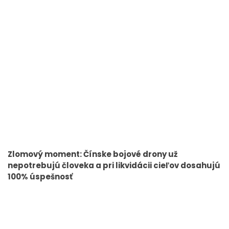
Zlomový moment: Čínske bojové drony už
nepotrebujú človeka a pri likvidácii cieľov dosahujú
100% úspešnosť