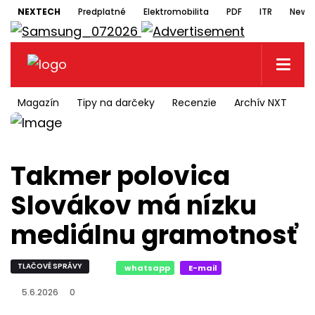
NEXTECH
Predplatné
Elektromobilita
PDF
ITR
Newsl
Magazín
Tipy na darčeky
Recenzie
Archív NXT
N
Takmer polovica
Slovákov má nízku
mediálnu gramotnosť
TLAČOVÉ SPRÁVY
whatsapp
E-mail
5.6.2026
0