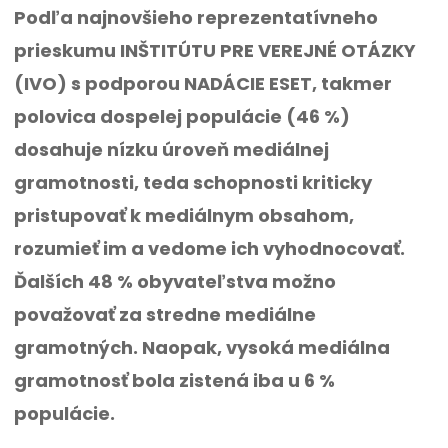
Podľa najnovšieho reprezentatívneho
prieskumu INŠTITÚTU PRE VEREJNÉ OTÁZKY
(IVO) s podporou NADÁCIE ESET, takmer
polovica dospelej populácie (46 %)
dosahuje nízku úroveň mediálnej
gramotnosti, teda schopnosti kriticky
pristupovať k mediálnym obsahom,
rozumieť im a vedome ich vyhodnocovať.
Ďalších 48 % obyvateľstva možno
považovať za stredne mediálne
gramotných. Naopak, vysoká mediálna
gramotnosť bola zistená iba u 6 %
populácie.