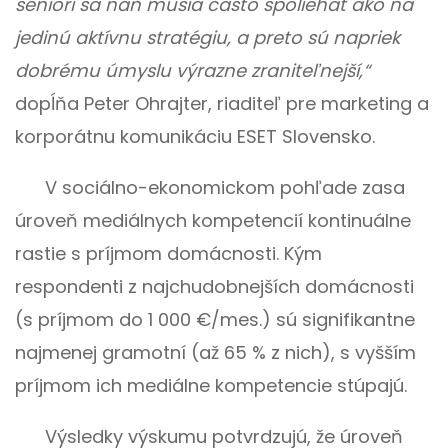
seniori sa naň musia často spoliehať ako na
jedinú aktívnu stratégiu, a preto sú napriek
dobrému úmyslu výrazne zraniteľnejší,“
dopĺňa Peter Ohrajter, riaditeľ pre marketing a
korporátnu komunikáciu ESET Slovensko.
V sociálno-ekonomickom pohľade zasa
úroveň mediálnych kompetencií kontinuálne
rastie s príjmom domácnosti. Kým
respondenti z najchudobnejších domácnosti
(s príjmom do 1 000 €/mes.) sú signifikantne
najmenej gramotní (až 65 % z nich), s vyšším
príjmom ich mediálne kompetencie stúpajú.
Výsledky výskumu potvrdzujú, že úroveň