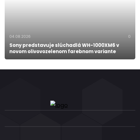
04.08.2026
0
Sony predstavuje slúchadlá WH-1000XM6 v
novom olivovozelenom farebnom variante