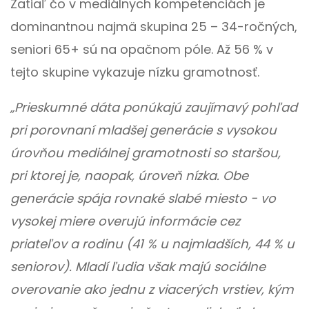
Zatiaľ čo v mediálnych kompetenciách je
dominantnou najmä skupina 25 – 34-ročných,
seniori 65+ sú na opačnom póle. Až 56 % v
tejto skupine vykazuje nízku gramotnosť.
„Prieskumné dáta ponúkajú zaujímavý pohľad
pri porovnaní mladšej generácie s vysokou
úrovňou mediálnej gramotnosti so staršou,
pri ktorej je, naopak, úroveň nízka. Obe
generácie spája rovnaké slabé miesto - vo
vysokej miere overujú informácie cez
priateľov a rodinu (41 % u najmladších, 44 % u
seniorov). Mladí ľudia však majú sociálne
overovanie ako jednu z viacerých vrstiev, kým