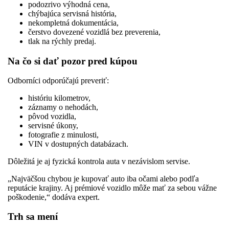
podozrivo výhodná cena,
chýbajúca servisná história,
nekompletná dokumentácia,
čerstvo dovezené vozidlá bez preverenia,
tlak na rýchly predaj.
Na čo si dať pozor pred kúpou
Odborníci odporúčajú preveriť:
históriu kilometrov,
záznamy o nehodách,
pôvod vozidla,
servisné úkony,
fotografie z minulosti,
VIN v dostupných databázach.
Dôležitá je aj fyzická kontrola auta v nezávislom servise.
„Najväčšou chybou je kupovať auto iba očami alebo podľa
reputácie krajiny. Aj prémiové vozidlo môže mať za sebou vážne
poškodenie,“ dodáva expert.
Trh sa mení