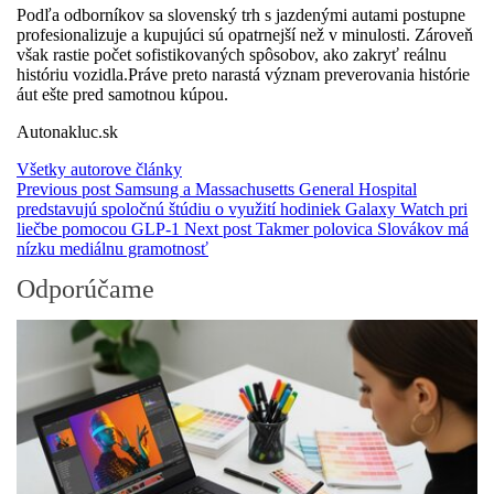
Podľa odborníkov sa slovenský trh s jazdenými autami postupne
profesionalizuje a kupujúci sú opatrnejší než v minulosti. Zároveň
však rastie počet sofistikovaných spôsobov, ako zakryť reálnu
históriu vozidla.Práve preto narastá význam preverovania histórie
áut ešte pred samotnou kúpou.
Autonakluc.sk
Všetky autorove články
Previous post
Samsung a Massachusetts General Hospital
predstavujú spoločnú štúdiu o využití hodiniek Galaxy Watch pri
liečbe pomocou GLP-1
Next post
Takmer polovica Slovákov má
nízku mediálnu gramotnosť
Odporúčame