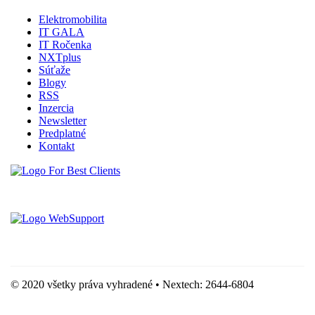
Elektromobilita
IT GALA
IT Ročenka
NXTplus
Súťaže
Blogy
RSS
Inzercia
Newsletter
Predplatné
Kontakt
Vytvorené spoločnosťou For Best Clients, s.r.o.
Hostingove služby poskytuje spoločnosť WebSupport, s.r.o.
© 2020 všetky práva vyhradené • Nextech: 2644-6804