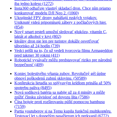
iba jedno koleso (1272)
Insta360 odhaľuje vlastný skladací dron. Chce ním priamo
konkurovať modelu DJI Neo 2. (1060)
Ukrajinské FPV drony naháňajú ruských vojakov.
Uniknuté videá pripomínajú zábery z počítačových hier.
(854)
Nový smart prsteň umožní sledovať glukózu, vitamín C,
laktát aj alkohol v krvi (802)
Ideálny dron nie len pre turistov dokáže osvetľovať
táborisko až 24 hodín (739)
Vedci prišli na to, čo už vedeli tvorcovia filmu Armageddon
pred takmer 30 rokmi (411)
Robotické vysávače môžu predstavovať riziko pre národnú
bezpečnosť (409)
Koniec bolestivého vŕtania zubov. Revolučný gél úplne
obnoví poškodenú zubnú sklovinu. (50589)
Konštrukcia lietadla so splývavým krídlom prináša až 50%
spotrebu paliva (8495)
Nová sodíková batéria sa nabije už za 4 minúty a môže
znížiť čínsku závislosť od dovozu lítia (7586)
Čína bojuje proti rozširovaniu púští pomocou bambusu
(7159)
Partia youtuberov si na Temu kupila funkčnú multikoptéru.
Testovací let s dospelým pasažierom ich prekvapil (6772)