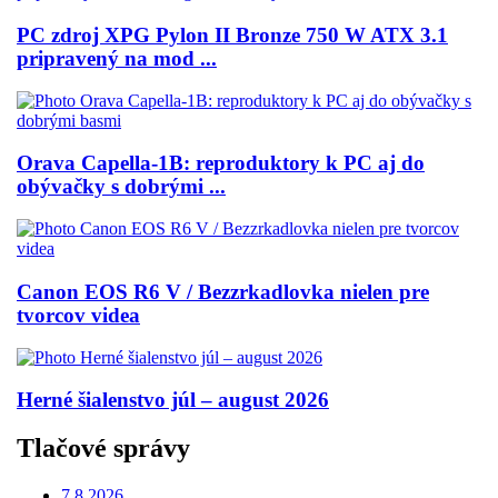
PC zdroj XPG Pylon II Bronze 750 W ATX 3.1
pripravený na mod ...
Orava Capella-1B: reproduktory k PC aj do
obývačky s dobrými ...
Canon EOS R6 V / Bezzrkadlovka nielen pre
tvorcov videa
Herné šialenstvo júl – august 2026
Tlačové správy
7.8.2026