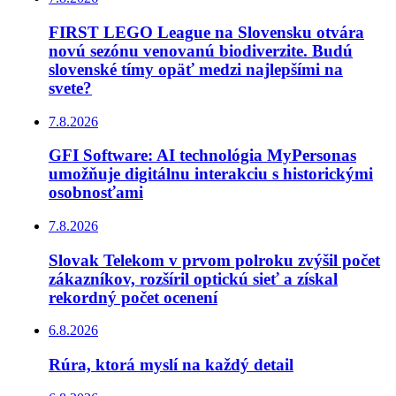
FIRST LEGO League na Slovensku otvára
novú sezónu venovanú biodiverzite. Budú
slovenské tímy opäť medzi najlepšími na
svete?
7.8.2026
GFI Software: AI technológia MyPersonas
umožňuje digitálnu interakciu s historickými
osobnosťami
7.8.2026
Slovak Telekom v prvom polroku zvýšil počet
zákazníkov, rozšíril optickú sieť a získal
rekordný počet ocenení
6.8.2026
Rúra, ktorá myslí na každý detail