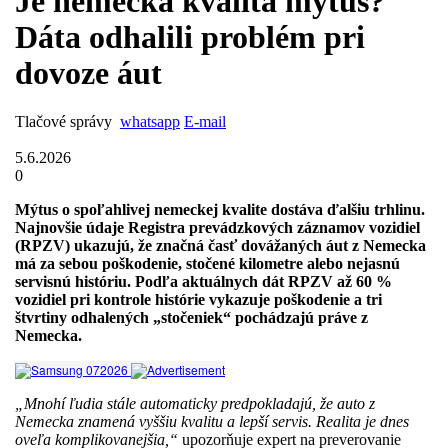
Je nemecká kvalita mýtus?
Dáta odhalili problém pri
dovoze áut
Tlačové správy
whatsapp
E-mail
5.6.2026
0
Mýtus o spoľahlivej nemeckej kvalite dostáva ďalšiu trhlinu.
Najnovšie údaje Registra prevádzkových záznamov vozidiel
(RPZV) ukazujú, že značná časť dovážaných áut z Nemecka
má za sebou poškodenie, stočené kilometre alebo nejasnú
servisnú históriu. Podľa aktuálnych dát RPZV až 60 %
vozidiel pri kontrole histórie vykazuje poškodenie a tri
štvrtiny odhalených „stočeniek“ pochádzajú práve z
Nemecka.
„Mnohí ľudia stále automaticky predpokladajú, že auto z
Nemecka znamená vyššiu kvalitu a lepší servis. Realita je dnes
oveľa komplikovanejšia,“
upozorňuje expert na preverovanie