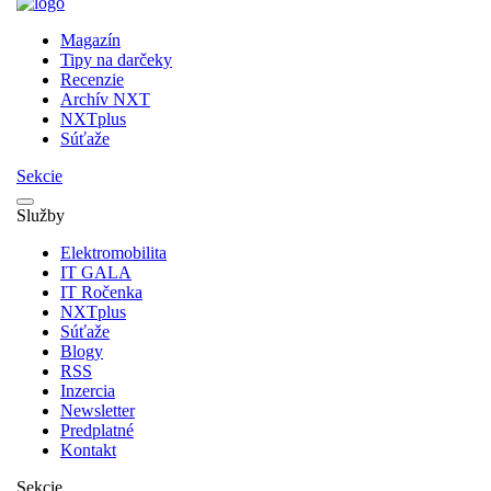
Magazín
Tipy na darčeky
Recenzie
Archív NXT
NXTplus
Súťaže
Sekcie
Služby
Elektromobilita
IT GALA
IT Ročenka
NXTplus
Súťaže
Blogy
RSS
Inzercia
Newsletter
Predplatné
Kontakt
Sekcie