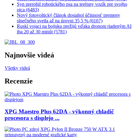
Syn prerobil robotického psa na terénny vozík pre svojho
otca (6483)
Nový fotovoltický článok dosiahol účinnosť premeny
slnečného svetla až na úrovni 35,5 % (6167)
Ruskí vojaci na bojisku prežijú vďaka dronom riadeným AI
iba 20 až 30 minút (5781)
Najnovšie videá
Všetky videá
Recenzie
XPG Maestro Plus 62DA - výkonný chladič
procesora s displejo ...