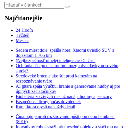
Najčítanejšie
24 Hodín
Týždeň
Mesiac
Sedem miest dole, spálňa hore: Xiaomi uviedlo SUV s
dojazdom 1 705 km
(Ne)bezpečnosť umelej inteligencie / 5. časť
Ochránia nás pred starnutím mozgu dve dávky nosového
spreja?
Stredoveké brnenie ako štít proti kamerám na
rozpoznávanie tváre
AI gitara spája výučbu, hranie a generovanie hudby aj pre
úplných začiatočníkov
Biobatéria zo živých rias už napája hodiny aj senzory
Bezpečnosť firmy počas dovoleniek
Rúra, ktorá myslí na každý detail
Čína bojuje proti rozširovaniu púští pomocou bambusu
(8916)
Inovatívny robot stráži priemyselné objekty a stačí mu na to