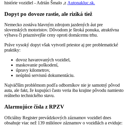
histórie vozidiel - Adrián Šmalo ,z
Autonakluc.sk
.
Dopyt po dovoze rastie, ale riziká tiež
Nemecko zostáva hlavným zdrojom jazdených áut pre
slovenských motoristov. Dôvodom je široká ponuka, atraktívna
výbava či priaznivejšie ceny oproti domácemu trhu.
Práve vysoký dopyt však vytvoril priestor aj pre problematické
praktiky:
dovoz havarovaných vozidiel,
maskovanie poškodení,
úpravy kilometrov,
neúplnú servisnú dokumentáciu.
Najväčším problémom podľa odborníkov nie je samotný pôvod
auta, ale fakt, že kupujúci často veria iba krajine pôvodu namiesto
reálneho technického stavu.
Alarmujúce čísla z RPZV
Oficiálny Register prevádzkových záznamov vozidiel dnes
obsahuje viac než 139 miliónov záznamov o vozidlách a eviduje: