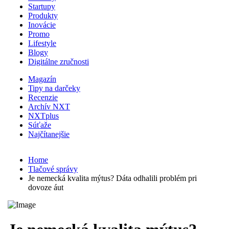
Startupy
Produkty
Inovácie
Promo
Lifestyle
Blogy
Digitálne zručnosti
Magazín
Tipy na darčeky
Recenzie
Archív NXT
NXTplus
Súťaže
Najčítanejšie
Home
Tlačové správy
Je nemecká kvalita mýtus? Dáta odhalili problém pri
dovoze áut