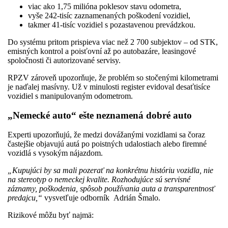
viac ako 1,75 milióna poklesov stavu odometra,
vyše 242-tisíc zaznamenaných poškodení vozidiel,
takmer 41-tisíc vozidiel s pozastavenou prevádzkou.
Do systému pritom prispieva viac než 2 700 subjektov – od STK,
emisných kontrol a poisťovní až po autobazáre, leasingové
spoločnosti či autorizované servisy.
RPZV zároveň upozorňuje, že problém so stočenými kilometrami
je naďalej masívny. Už v minulosti register evidoval desaťtisíce
vozidiel s manipulovaným odometrom.
„Nemecké auto“ ešte neznamená dobré auto
Experti upozorňujú, že medzi dovážanými vozidlami sa čoraz
častejšie objavujú autá po poistných udalostiach alebo firemné
vozidlá s vysokým nájazdom.
„Kupujúci by sa mali pozerať na konkrétnu históriu vozidla, nie
na stereotyp o nemeckej kvalite. Rozhodujúce sú servisné
záznamy, poškodenia, spôsob používania auta a transparentnosť
predajcu,“
vysvetľuje odborník Adrián Šmalo.
Rizikové môžu byť najmä: