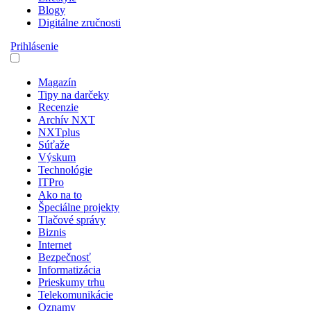
Blogy
Digitálne zručnosti
Prihlásenie
Magazín
Tipy na darčeky
Recenzie
Archív NXT
NXTplus
Súťaže
Výskum
Technológie
ITPro
Ako na to
Špeciálne projekty
Tlačové správy
Biznis
Internet
Bezpečnosť
Informatizácia
Prieskumy trhu
Telekomunikácie
Oznamy