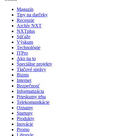
Magazín
Tipy na darčeky
Recenzie
Archív NXT
NXTplus
Súťaže
Výskum
Technológie
ITPro
Ako na to
Špeciálne projekty
Tlačové správy
Biznis
Internet
Bezpečnosť
Informatizácia
Prieskumy trhu
Telekomunikácie
Oznamy
Startupy
Produkty
Inovácie
Promo
Lifestyle