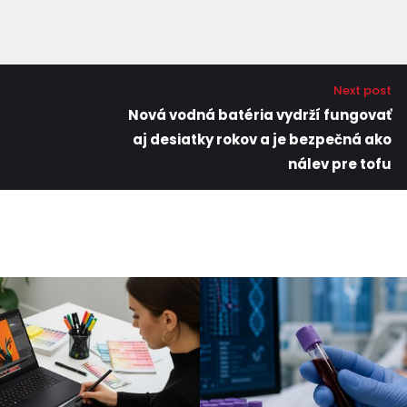
Next post
Nová vodná batéria vydrží fungovať
aj desiatky rokov a je bezpečná ako
nálev pre tofu