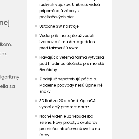
ruských vojakov. Uniknuté videá
pripomínajú zábery z
počítačových hier.
nej
Užitočné SW nástroje
Vedci prišli na to, čo už vedeli
tvorcovia filmu Armageddon
dkom.
pred takmer 30 rokmi
em.
Plávajúca veterná farma vytvorila
pod hladinou útočisko pre morské
živočíchy
Algoritmy
Zlodeji už nepotrebujú páčidlo.
Moderné podvody nesú úplne iné
elia sa
znaky
3D tlač za 20 sekúnd: OpenCAL
vyrobí celý predmet naraz
Nočné videnie už nebude iba
zelené. Nový prototyp okuliarov
premieňa infračervené svetlo na
farby.