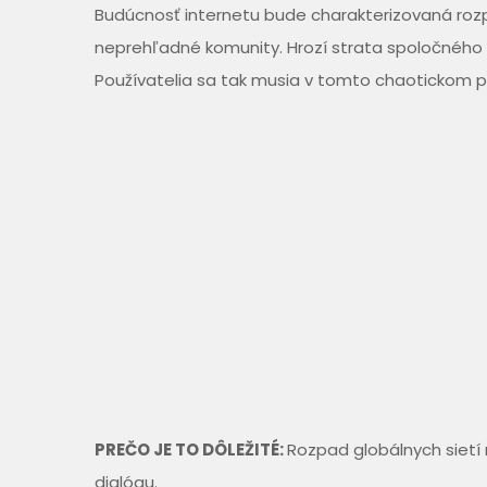
Budúcnosť internetu bude charakterizovaná roz
neprehľadné komunity. Hrozí strata spoločného 
Používatelia sa tak musia v tomto chaotickom p
PREČO JE TO DÔLEŽITÉ:
Rozpad globálnych sietí
dialógu.