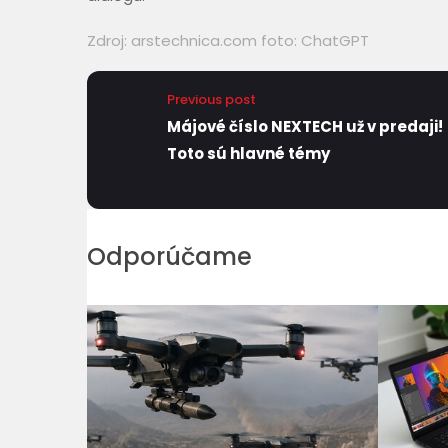
Zdroj:
arstechnica.com
foto: ChatGPT
Previous post
Májové číslo NEXTECH už v predaji!
Toto sú hlavné témy
Odporúčame