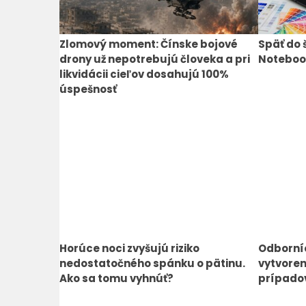
Zlomový moment: Čínske bojové
Späť do 
drony už nepotrebujú človeka a pri
Notebook
likvidácii cieľov dosahujú 100%
úspešnosť
Horúce noci zvyšujú riziko
Odborníc
nedostatočného spánku o pätinu.
vytvoren
Ako sa tomu vyhnúť?
prípado