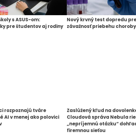
školy s ASUS-om:
Nový krvný test dopredu pr
y pre študentov aj rodiny
závažnosť priebehu choroby
i rozpoznajú tváre
Zaslúžený kľud na dovolenk
é AI v menej ako polovici
Cloudová správa Nebula rie
v
„nepríjemnú otázku“ dohľa
firemnou sieťou