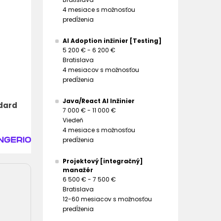
4 mesiace s možnosťou
predĺženia
AI Adoption inžinier [Testing]
5 200 € - 6 200 €
Bratislava
4 mesiacov s možnosťou
predĺženia
Java/React AI Inžinier
ndard
7 000 € - 11 000 €
Viedeň
4 mesiace s možnosťou
predĺženia
Projektový [integračný]
manažér
6 500 € - 7 500 €
Bratislava
12-60 mesiacov s možnosťou
predĺženia