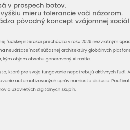
sá v prospech botov.
vyššiu mieru tolerancie voči názorom.
rádza pôvodný koncept vzájomnej sociál
j ľudskej interakcii prechádza v roku 2026 nezvratným úpa
a neudržateľnosť súčasnej architektúry globálnych platfori
á, kým objem obsahu generovaný AI rastie.
ta, ktoré pre svoje fungovanie nepotrebujú aktívnych ľudí. 
rovanie automatizovaných správ namiesto diskusie. Používat
ov a uzavretých digitálnych skupín.