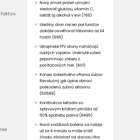
Nový smart prsteň umožní
sledovať glukózu, vitamín C,
faktov.
laktát aj alkohol v krvi (765)
Ideálny dron nie len pre turistov
dokáže osvetľovať táborisko až 24
hodín (695)
Ukrajinské FPV drony naháňajú
ruských vojakov. Uniknuté videá
pripomínajú zábery z
počítačových hier. (601)
Koniec bolestivého vŕtania zubov.
Revolučný gél úplne obnoví
poškodenú zubnú sklovinu.
(50589)
Konštrukcia lietadla so
splývavým krídlom prináša až
50% spotrebu paliva (8495)
Nová sodíková batéria sa nabije
nie
už za 4 minúty a môže znížiť
čínsku závislosť od dovozu lítia