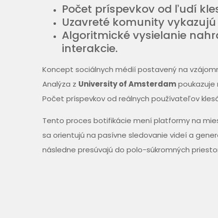
Počet príspevkov od ľudí kle
Uzavreté komunity vykazujú 
Algoritmické vysielanie nah
interakcie.
Koncept sociálnych médií postavený na vzájomne
Analýza z
University of Amsterdam
poukazuje n
Počet príspevkov od reálnych používateľov kles
Tento proces botifikácie mení platformy na mies
sa orientujú na pasívne sledovanie videí a gene
následne presúvajú do polo-súkromných priestor