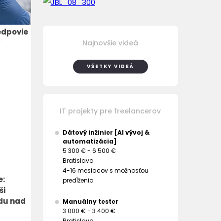
edpovie
Najnovšie videá
VŠETKY VIDEÁ
IT projekty pre freelancerov
Dátový inžinier [AI vývoj &
automatizácia]
5 300 € - 6 500 €
Bratislava
4-16 mesiacov s možnosťou
e:
predĺženia
ši
du nad
Manuálny tester
3 000 € - 3 400 €
Bratislava