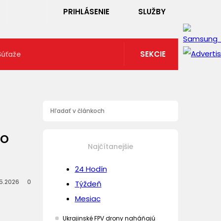
PRIHLÁSENIE
SLUŽBY
SEKCIE
Súťaže
ho
Najčítanejšie
24 Hodín
.5.2026
0
Týždeň
Mesiac
Ukrajinské FPV drony naháňajú