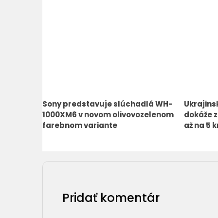
Sony predstavuje slúchadlá WH-
Ukrajins
1000XM6 v novom olivovozelenom
dokáže z
farebnom variante
až na 5 
Pridať komentár