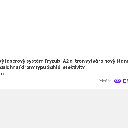
ký laserový systém Tryzub
A2 e-tron vytvára nový šta
asiahnuť drony typu Šahíd
efektivity
km