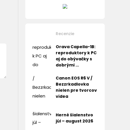
Recenzie
Orava Capella-1B:
reproduktory k PC
aj do obývačky s
dobrými ...
Canon EOS R6 V /
Bezzrkadlovka
nielen pre tvorcov
videa
Herné šialenstvo
júl – august 2026