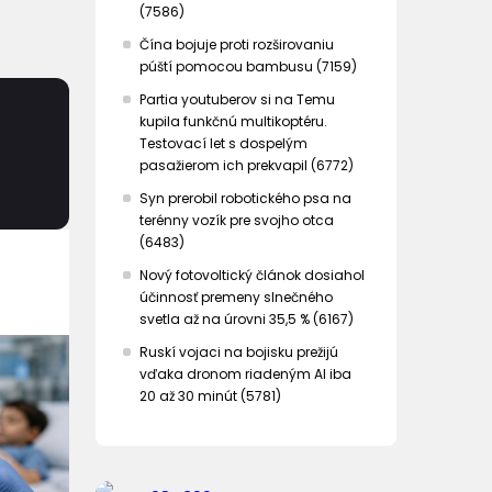
(7586)
Čína bojuje proti rozširovaniu
púští pomocou bambusu (7159)
Partia youtuberov si na Temu
kupila funkčnú multikoptéru.
Testovací let s dospelým
pasažierom ich prekvapil (6772)
Syn prerobil robotického psa na
terénny vozík pre svojho otca
(6483)
Nový fotovoltický článok dosiahol
účinnosť premeny slnečného
svetla až na úrovni 35,5 % (6167)
Ruskí vojaci na bojisku prežijú
vďaka dronom riadeným AI iba
20 až 30 minút (5781)