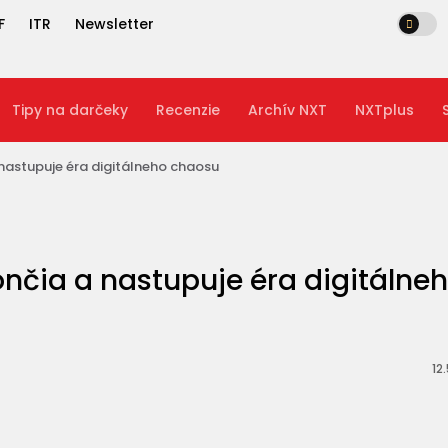
F
ITR
Newsletter
Tipy na darčeky
Recenzie
Archív NXT
NXTplus
 nastupuje éra digitálneho chaosu
ončia a nastupuje éra digitálne
12