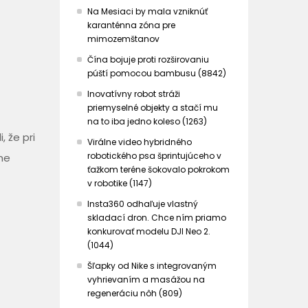
Na Mesiaci by mala vzniknúť
karanténna zóna pre
mimozemštanov
Čína bojuje proti rozširovaniu
púští pomocou bambusu (8842)
Inovatívny robot stráži
priemyselné objekty a stačí mu
na to iba jedno koleso (1263)
 že pri
Virálne video hybridného
robotického psa šprintujúceho v
ne
ťažkom teréne šokovalo pokrokom
v robotike (1147)
Insta360 odhaľuje vlastný
skladací dron. Chce ním priamo
konkurovať modelu DJI Neo 2.
(1044)
Šľapky od Nike s integrovaným
vyhrievaním a masážou na
regeneráciu nôh (809)