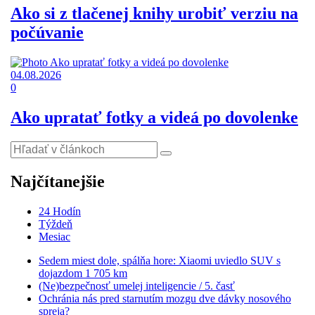
Ako si z tlačenej knihy urobiť verziu na
počúvanie
04.08.2026
0
Ako upratať fotky a videá po dovolenke
Najčítanejšie
24 Hodín
Týždeň
Mesiac
Sedem miest dole, spálňa hore: Xiaomi uviedlo SUV s
dojazdom 1 705 km
(Ne)bezpečnosť umelej inteligencie / 5. časť
Ochránia nás pred starnutím mozgu dve dávky nosového
spreja?