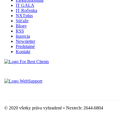
Elektromobilita
IT GALA
IT Ročenka
NXTplus
Súťaže
Blogy
RSS
Inzercia
Newsletter
Predplatné
Kontakt
Vytvorené spoločnosťou For Best Clients, s.r.o.
Hostingove služby poskytuje spoločnosť WebSupport, s.r.o.
© 2020 všetky práva vyhradené • Nextech: 2644-6804