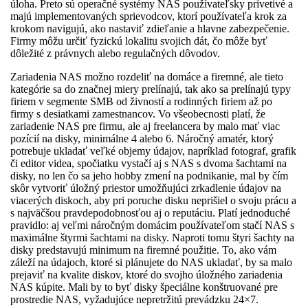
úloha. Preto sú operačné systémy NAS používateľsky prívetivé a
majú implementovaných sprievodcov, ktorí používateľa krok za
krokom navigujú, ako nastaviť zdieľanie a hlavne zabezpečenie.
Firmy môžu určiť fyzickú lokalitu svojich dát, čo môže byť
dôležité z právnych alebo regulačných dôvodov.
Zariadenia NAS možno rozdeliť na domáce a firemné, ale tieto
kategórie sa do značnej miery prelínajú, tak ako sa prelínajú typy
firiem v segmente SMB od živností a rodinných firiem až po
firmy s desiatkami zamestnancov. Vo všeobecnosti platí, že
zariadenie NAS pre firmu, ale aj freelancera by malo mať viac
pozícií na disky, minimálne 4 alebo 6. Náročný amatér, ktorý
potrebuje ukladať veľké objemy údajov, napríklad fotograf, grafik
či editor videa, spočiatku vystačí aj s NAS s dvoma šachtami na
disky, no len čo sa jeho hobby zmení na podnikanie, mal by čím
skôr vytvoriť úložný priestor umožňujúci zrkadlenie údajov na
viacerých diskoch, aby pri poruche disku neprišiel o svoju prácu a
s najväčšou pravdepodobnosťou aj o reputáciu. Platí jednoduché
pravidlo: aj veľmi náročným domácim používateľom stačí NAS s
maximálne štyrmi šachtami na disky. Naproti tomu štyri šachty na
disky predstavujú minimum na firemné použitie. To, ako vám
záleží na údajoch, ktoré si plánujete do NAS ukladať, by sa malo
prejaviť na kvalite diskov, ktoré do svojho úložného zariadenia
NAS kúpite. Mali by to byť disky špeciálne konštruované pre
prostredie NAS, vyžadujúce nepretržitú prevádzku 24×7.