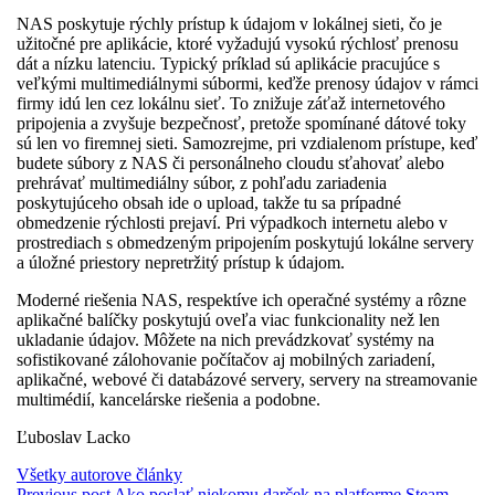
NAS poskytuje rýchly prístup k údajom v lokálnej sieti, čo je
užitočné pre aplikácie, ktoré vyžadujú vysokú rýchlosť prenosu
dát a nízku latenciu. Typický príklad sú aplikácie pracujúce s
veľkými multimediálnymi súbormi, keďže prenosy údajov v rámci
firmy idú len cez lokálnu sieť. To znižuje záťaž internetového
pripojenia a zvyšuje bezpečnosť, pretože spomínané dátové toky
sú len vo firemnej sieti. Samozrejme, pri vzdialenom prístupe, keď
budete súbory z NAS či personálneho cloudu sťahovať alebo
prehrávať multimediálny súbor, z pohľadu zariadenia
poskytujúceho obsah ide o upload, takže tu sa prípadné
obmedzenie rýchlosti prejaví. Pri výpadkoch internetu alebo v
prostrediach s obmedzeným pripojením poskytujú lokálne servery
a úložné priestory nepretržitý prístup k údajom.
Moderné riešenia NAS, respektíve ich operačné systémy a rôzne
aplikačné balíčky poskytujú oveľa viac funkcionality než len
ukladanie údajov. Môžete na nich prevádzkovať systémy na
sofistikované zálohovanie počítačov aj mobilných zariadení,
aplikačné, webové či databázové servery, servery na streamovanie
multimédií, kancelárske riešenia a podobne.
Ľuboslav Lacko
Všetky autorove články
Previous post
Ako poslať niekomu darček na platforme Steam