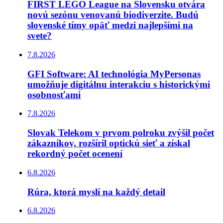
FIRST LEGO League na Slovensku otvára
novú sezónu venovanú biodiverzite. Budú
slovenské tímy opäť medzi najlepšími na
svete?
7.8.2026
GFI Software: AI technológia MyPersonas
umožňuje digitálnu interakciu s historickými
osobnosťami
7.8.2026
Slovak Telekom v prvom polroku zvýšil počet
zákazníkov, rozšíril optickú sieť a získal
rekordný počet ocenení
6.8.2026
Rúra, ktorá myslí na každý detail
6.8.2026