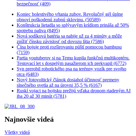
bezpečnosť (409)
Koniec bolestivého vŕtania zubov. Revolučný gél úplne
obnoví poškodenú zubnú sklovinu. (50589)
Konštrukcia lietadla so splývavým krídlom prináša až 50%
spotrebu paliva (8495)
Nová sodíková batéria sa nabije už za 4 minúty a môže
znížiť čínsku závislosť od dovozu lítia (7586)
Čína bojuje proti rozširovaniu púští pomocou bambusu
(7159)
Partia youtuberov si na Temu kupila funkčnú multikoptéru.
Testovací let s dospelým pasažierom ich prekvapil (6772)
Syn prerobil robotického psa na terénny vozík pre svojho
otca (6483)
Nový fotovoltický článok dosiahol účinnosť premeny
slnečného svetla až na úrovni 35,5 % (6167)
Ruskí vojaci na bojisku prežijú vďaka dronom riadeným AI
iba 20 až 30 minút (5781)
Najnovšie videá
Všetky videá