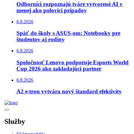
Odborníci rozpoznajú tváre vytvorené AI v
menej ako polovici prípadov
6.8.2026
Späť do školy s ASUS-om: Notebooky pre
študentov aj rodiny
6.8.2026
Spoločnosť Lenovo podporuje Esports World
Cup 2026 ako zakladajúci partner
6.8.2026
A2 e-tron vytvára nový štandard efektivity
Služby