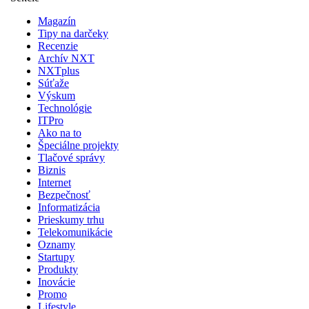
Magazín
Tipy na darčeky
Recenzie
Archív NXT
NXTplus
Súťaže
Výskum
Technológie
ITPro
Ako na to
Špeciálne projekty
Tlačové správy
Biznis
Internet
Bezpečnosť
Informatizácia
Prieskumy trhu
Telekomunikácie
Oznamy
Startupy
Produkty
Inovácie
Promo
Lifestyle