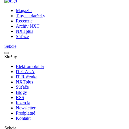
Magazín
Tipy na darčeky
Recenzie
Archív NXT
NXTplus
Súťaže
Sekcie
Služby
Elektromobilita
IT GALA
IT Ročenka
NXTplus
Súťaže
Blogy
RSS
Inzercia
Newsletter
Predplatné
Kontakt
Sekcie