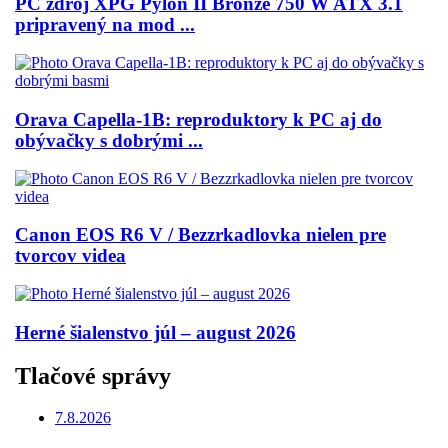
PC zdroj XPG Pylon II Bronze 750 W ATX 3.1
pripravený na mod ...
Orava Capella-1B: reproduktory k PC aj do
obývačky s dobrými ...
Canon EOS R6 V / Bezzrkadlovka nielen pre
tvorcov videa
Herné šialenstvo júl – august 2026
Tlačové správy
7.8.2026