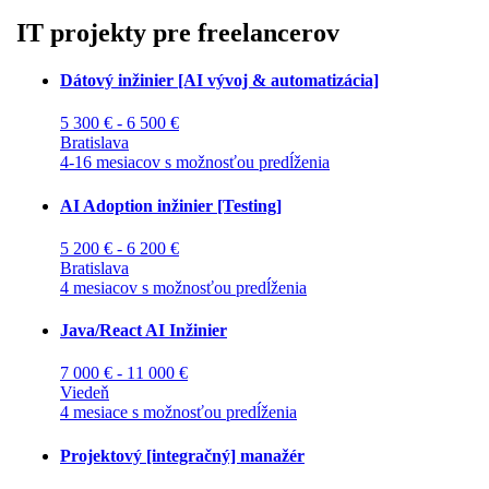
IT projekty pre freelancerov
Dátový inžinier [AI vývoj & automatizácia]
5 300 € - 6 500 €
Bratislava
4-16 mesiacov s možnosťou predĺženia
AI Adoption inžinier [Testing]
5 200 € - 6 200 €
Bratislava
4 mesiacov s možnosťou predĺženia
Java/React AI Inžinier
7 000 € - 11 000 €
Viedeň
4 mesiace s možnosťou predĺženia
Projektový [integračný] manažér