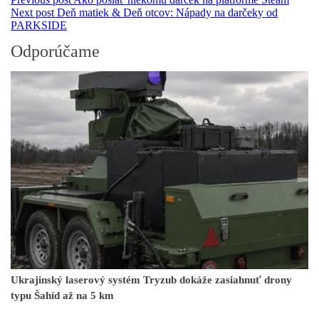
Next post
Deň matiek & Deň otcov: Nápady na darčeky od
PARKSIDE
Odporúčame
Ukrajinský laserový systém Tryzub dokáže zasiahnuť drony
typu Šahíd až na 5 km