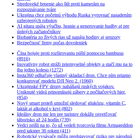
Stredoveké brnenie ako štít proti kamerám na
rozpoznávanie tváre
Ukrajina chce početnú výhodu Ruska vyrovnať nasadením
ozbrojených robotov
AI gitara spája výučbu, hranie a generovanie hudby aj pre
úplných začiatočníkov
Biobatéria zo živých rias už napája hodiny aj senzory
Bezpečnosť firmy počas dovoleniek
Čína bojuje proti rozširovaniu púští pomocou bambusu
(8916)
Inovatívny robot stráži priemyselné objekty a stačí mu na to
iba jedno koleso (1272)
Insta360 odhaľuje vlastný skladací dron. Chce ním priamo
konkurovať modelu DJI Neo 2. (1060)
Ukrajinské FPV drony naháňajú ruských vojakov.
Uniknuté videá pripomínajú zábery z počítačových hier.
(854)
Nový smart prsteň umožní sledovať glukózu, vitamín C,
laktát aj alkohol v krvi (802)
Ideálny dron nie len pre turistov dokáže osvetľovať
táborisko až 24 hodín (739)
Vedci prišli na to, čo už vedeli tvorcovia filmu Armageddon
pred takmer 30 rokmi (411)
Robotické vysávače môžu predstavovať riziko pre národnú