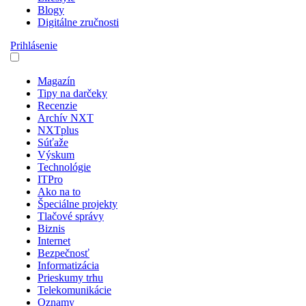
Blogy
Digitálne zručnosti
Prihlásenie
Magazín
Tipy na darčeky
Recenzie
Archív NXT
NXTplus
Súťaže
Výskum
Technológie
ITPro
Ako na to
Špeciálne projekty
Tlačové správy
Biznis
Internet
Bezpečnosť
Informatizácia
Prieskumy trhu
Telekomunikácie
Oznamy