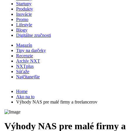
Startupy
Produkty
Inovácie
Promo
Lifestyle
Blogy
Digitálne zručnosti
Magazín
Tipy na darčeky
Recenzie
Archív NXT
NXTplus
Súťaže
Najčítanejšie
Home
Ako na to
Výhody NAS pre malé firmy a freelancerov
Výhody NAS pre malé firmy a