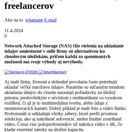
freelancerov
Ako na to
whatsapp
E-mail
11.4.2024
0
Network Attached Storage (NAS) čiže riešenia na ukladanie
údajov umiestnené v sídle firmy sú alternatívou ku
cloudovým úložiskám, pričom každá zo spomínaných
možností má svoje výhody aj nevýhody.
Aj malé firmy, živnosti a slobodné povolania často potrebujú
ukladať veľké množstvo údajov. Paralelne so súčasným trendom
ukladania údajov do cloudu narastajú požiadavky na úložný
priestor, predovšetkým v súvislosti s multimédiami vo vysokom
rozlíšení, či už je to multimediálna tvorba, alebo údaje z
monitorovacích kamier. Dobrý príklad je malé foto a video štúdio.
Profesionáli si odkladajú všetky zábery, ktoré prešli prvotnou
selekciou, ako aj nakrútené sekvencie, nielen finálne zostrihané
video. Čoraz viac poloprofesionálov už nakrúca video v 4K, čo
kladie enormné nároky na úložnú kapacitu.