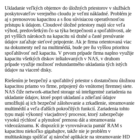
Ukladanie veľkých objemov do úložných priestorov v službách
poskytovateľov verejného cloudu je veľmi nákladné. Problém je
aj s prenosovou kapacitou a s ňou súvisiacou operatívnosťou
prístupu k údajom. Cloudové úložné priestory majú síce veľa
výhod, predovšetkým čo sa týka bezpečnosti a spoľahlivosti, ale
pri vyšších nárokoch na kapacitu sú drahé a časté presúvanie
údajov zaťažuje sieťové pripojenie. Ak je firma orientovaná viac
na dokumenty než na multimédiá, bude pre ňu vyššou prioritou
spoľahlivosť než kapacita. V prvom prípade firma naplno využije
kapacitu všetkých diskov inštalovaných v NAS, v druhom
prípade využije možnosť redundantného ukladania tých istých
údajov na viaceré disky.
Riešením je bezpečný a spoľahlivý priestor s dostatočnou úložnou
kapacitou priamo vo firme, pripojený do vnútornej firemnej siete.
NAS čiže network-attached storage sú inteligentné zariadenia na
ukladanie údajov, ktoré popri ukladaní a zdieľaní údajov
umožňujú aj ich bezpečné zálohovanie a zrkadlenie, streamovanie
multimédií a veľa ďalších pokročilých funkcií. Zariadenia tohto
typu majú výkonný viacjadrový procesor, ktorý zabezpečuje
vysokú rýchlosť a plynulosť prenosu dát a streamovania
videozáznamu. K dispozícii je vyrovnávacia pamäť RAM s
kapacitou niekoľko gigabajtov, takže nie je problém v
multitaskingu spúšťať aj náročné aplikácie na streamovanie HD