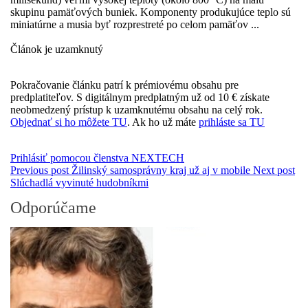
skupinu pamäťových buniek. Komponenty produkujúce teplo sú
miniatúrne a musia byť rozprestreté po celom pamäťov ...
Článok je uzamknutý
Pokračovanie článku patrí k prémiovému obsahu pre
predplatiteľov. S digitálnym predplatným už od 10 € získate
neobmedzený prístup k uzamknutému obsahu na celý rok.
Objednať si ho môžete TU
. Ak ho už máte
prihláste sa TU
Prihlásiť pomocou členstva NEXTECH
Previous post
Žilinský samosprávny kraj už aj v mobile
Next post
Slúchadlá vyvinuté hudobníkmi
Odporúčame