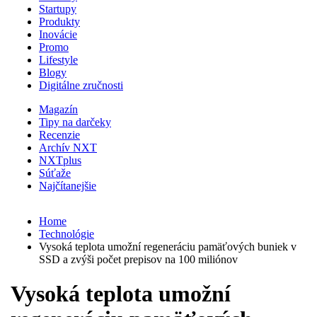
Startupy
Produkty
Inovácie
Promo
Lifestyle
Blogy
Digitálne zručnosti
Magazín
Tipy na darčeky
Recenzie
Archív NXT
NXTplus
Súťaže
Najčítanejšie
Home
Technológie
Vysoká teplota umožní regeneráciu pamäťových buniek v
SSD a zvýši počet prepisov na 100 miliónov
Vysoká teplota umožní