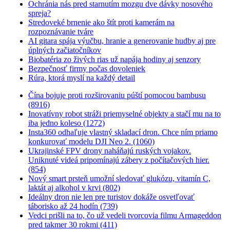
Ochránia nás pred starnutím mozgu dve dávky nosového
spreja?
Stredoveké brnenie ako štít proti kamerám na
rozpoznávanie tváre
AI gitara spája výučbu, hranie a generovanie hudby aj pre
úplných začiatočníkov
Biobatéria zo živých rias už napája hodiny aj senzory
Bezpečnosť firmy počas dovoleniek
Rúra, ktorá myslí na každý detail
Čína bojuje proti rozširovaniu púští pomocou bambusu
(8916)
Inovatívny robot stráži priemyselné objekty a stačí mu na to
iba jedno koleso (1272)
Insta360 odhaľuje vlastný skladací dron. Chce ním priamo
konkurovať modelu DJI Neo 2. (1060)
Ukrajinské FPV drony naháňajú ruských vojakov.
Uniknuté videá pripomínajú zábery z počítačových hier.
(854)
Nový smart prsteň umožní sledovať glukózu, vitamín C,
laktát aj alkohol v krvi (802)
Ideálny dron nie len pre turistov dokáže osvetľovať
táborisko až 24 hodín (739)
Vedci prišli na to, čo už vedeli tvorcovia filmu Armageddon
pred takmer 30 rokmi (411)