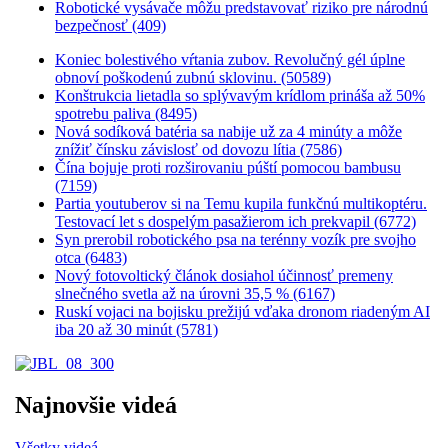
Robotické vysávače môžu predstavovať riziko pre národnú
bezpečnosť (409)
Koniec bolestivého vŕtania zubov. Revolučný gél úplne
obnoví poškodenú zubnú sklovinu. (50589)
Konštrukcia lietadla so splývavým krídlom prináša až 50%
spotrebu paliva (8495)
Nová sodíková batéria sa nabije už za 4 minúty a môže
znížiť čínsku závislosť od dovozu lítia (7586)
Čína bojuje proti rozširovaniu púští pomocou bambusu
(7159)
Partia youtuberov si na Temu kupila funkčnú multikoptéru.
Testovací let s dospelým pasažierom ich prekvapil (6772)
Syn prerobil robotického psa na terénny vozík pre svojho
otca (6483)
Nový fotovoltický článok dosiahol účinnosť premeny
slnečného svetla až na úrovni 35,5 % (6167)
Ruskí vojaci na bojisku prežijú vďaka dronom riadeným AI
iba 20 až 30 minút (5781)
Najnovšie videá
Všetky videá