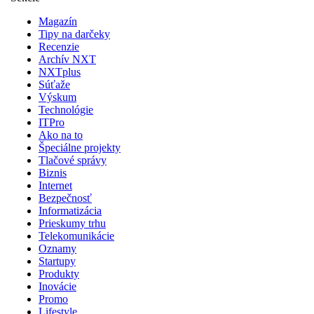
Magazín
Tipy na darčeky
Recenzie
Archív NXT
NXTplus
Súťaže
Výskum
Technológie
ITPro
Ako na to
Špeciálne projekty
Tlačové správy
Biznis
Internet
Bezpečnosť
Informatizácia
Prieskumy trhu
Telekomunikácie
Oznamy
Startupy
Produkty
Inovácie
Promo
Lifestyle