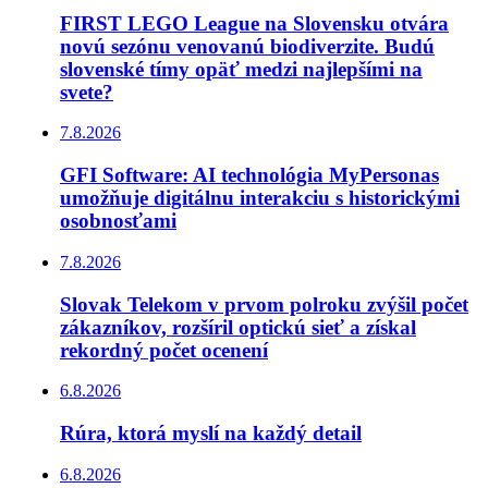
FIRST LEGO League na Slovensku otvára
novú sezónu venovanú biodiverzite. Budú
slovenské tímy opäť medzi najlepšími na
svete?
7.8.2026
GFI Software: AI technológia MyPersonas
umožňuje digitálnu interakciu s historickými
osobnosťami
7.8.2026
Slovak Telekom v prvom polroku zvýšil počet
zákazníkov, rozšíril optickú sieť a získal
rekordný počet ocenení
6.8.2026
Rúra, ktorá myslí na každý detail
6.8.2026