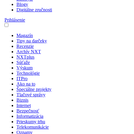
Blogy
Digitálne zručnosti
Prihlásenie
Magazín
Tipy na darčeky
Recenzie
Archív NXT
NXTplus
Súťaže
Výskum
Technológie
ITPro
Ako na to
Špeciálne projekty
Tlačové správy
Biznis
Internet
Bezpečnosť
Informatizácia
Prieskumy trhu
Telekomunikácie
Oznamy