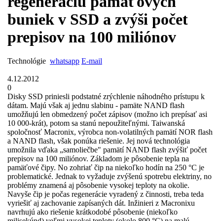
regeneráciu pamäťových
buniek v SSD a zvýši počet
prepisov na 100 miliónov
Technológie
whatsapp
E-mail
4.12.2012
0
Disky SSD priniesli podstatné zrýchlenie náhodného prístupu k
dátam. Majú však aj jednu slabinu - pamäte NAND flash
umožňujú len obmedzený počet zápisov (možno ich prepísať asi
10 000-krát), potom sa stanú nepoužiteľnými. Taiwanská
spoločnosť Macronix, výrobca non-volatilných pamätí NOR flash
a NAND flash, však ponúka riešenie. Jej nová technológia
umožnila vďaka „samoliečbe" pamätí NAND flash zvýšiť počet
prepisov na 100 miliónov. Základom je pôsobenie tepla na
pamäťové čipy. No zohriať čip na niekoľko hodín na 250 °C je
problematické. Jednak to vyžaduje zvýšenú spotrebu elektriny, no
problémy znamená aj pôsobenie vysokej teploty na okolie.
Navyše čip je počas regenerácie vyradený z činnosti, treba teda
vyriešiť aj zachovanie zapísaných dát. Inžinieri z Macronixu
navrhujú ako riešenie krátkodobé pôsobenie (niekoľko
milisekúnd) veľmi vysokej teploty (okolo 800 °C) na malú