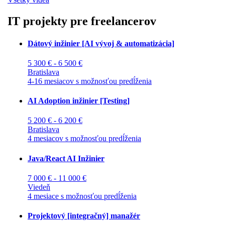
IT projekty pre freelancerov
Dátový inžinier [AI vývoj & automatizácia]
5 300 € - 6 500 €
Bratislava
4-16 mesiacov s možnosťou predĺženia
AI Adoption inžinier [Testing]
5 200 € - 6 200 €
Bratislava
4 mesiacov s možnosťou predĺženia
Java/React AI Inžinier
7 000 € - 11 000 €
Viedeň
4 mesiace s možnosťou predĺženia
Projektový [integračný] manažér