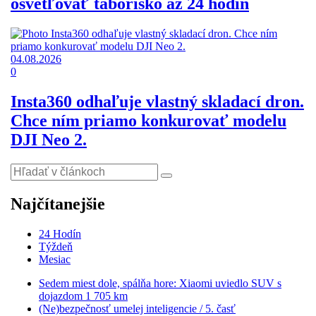
osvetľovať táborisko až 24 hodín
04.08.2026
0
Insta360 odhaľuje vlastný skladací dron.
Chce ním priamo konkurovať modelu
DJI Neo 2.
Najčítanejšie
24 Hodín
Týždeň
Mesiac
Sedem miest dole, spálňa hore: Xiaomi uviedlo SUV s
dojazdom 1 705 km
(Ne)bezpečnosť umelej inteligencie / 5. časť