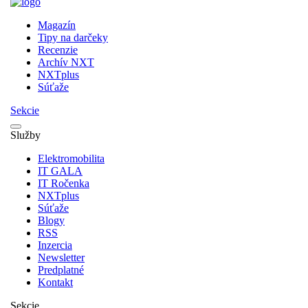
Magazín
Tipy na darčeky
Recenzie
Archív NXT
NXTplus
Súťaže
Sekcie
Služby
Elektromobilita
IT GALA
IT Ročenka
NXTplus
Súťaže
Blogy
RSS
Inzercia
Newsletter
Predplatné
Kontakt
Sekcie