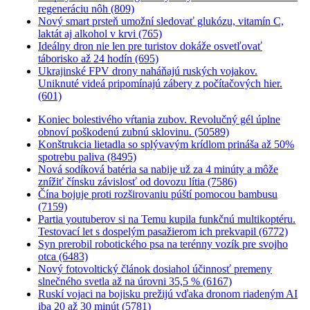
regeneráciu nôh (809)
Nový smart prsteň umožní sledovať glukózu, vitamín C,
laktát aj alkohol v krvi (765)
Ideálny dron nie len pre turistov dokáže osvetľovať
táborisko až 24 hodín (695)
Ukrajinské FPV drony naháňajú ruských vojakov.
Uniknuté videá pripomínajú zábery z počítačových hier.
(601)
Koniec bolestivého vŕtania zubov. Revolučný gél úplne
obnoví poškodenú zubnú sklovinu. (50589)
Konštrukcia lietadla so splývavým krídlom prináša až 50%
spotrebu paliva (8495)
Nová sodíková batéria sa nabije už za 4 minúty a môže
znížiť čínsku závislosť od dovozu lítia (7586)
Čína bojuje proti rozširovaniu púští pomocou bambusu
(7159)
Partia youtuberov si na Temu kupila funkčnú multikoptéru.
Testovací let s dospelým pasažierom ich prekvapil (6772)
Syn prerobil robotického psa na terénny vozík pre svojho
otca (6483)
Nový fotovoltický článok dosiahol účinnosť premeny
slnečného svetla až na úrovni 35,5 % (6167)
Ruskí vojaci na bojisku prežijú vďaka dronom riadeným AI
iba 20 až 30 minút (5781)