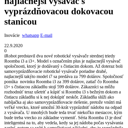
najlacnejší vysávač s
vyprázdňovacou dokovacou
stanicou
Inovácie
whatsapp
E-mail
22.9.2020
0
iRobot predstavil dva nové robotické vysávače strednej triedy
Roomba i3 a i3+. Model s označením plus je najlacnejší vysávač
spoločnosti, ktorý je dodávaný s čistiacim dokom. Až doteraz boli
samovyprázdňovacie robotické vysávače poriadne drahé,
najlacnejší takýto model i7 sa predáva za 799 dolárov. Spoločnosť
ponúka novinku Roomba i3 za 399 dolárov, zatiaľ čo Roomba
i3+ s čistiacou základňu stojí 599 dolárov. Zákazníci sa môžu
rozhodnúť teraz ušetriť a kúpiť si Roombu i3 s bežným dokom a
čistiacu základňu si k nej dokúpiť neskôr. Základňa slúži ako
nabíjačka aj ako samovyprázdňovacie riešenie, pretože vnútri má
veľké vrecko, ktoré umožní 30-krát vyprázdniť nádobu na odpad
z vysávača. U mnohých bude teda trvať niekoľko mesiacov, kým
bude treba vrecko zo základne vymeniť. Séria Roomba i3 je dosť
inteligentná na to, aby vedela, kedy sa jej nádoba počas vysávania
zaplní, potom sa vráti k samočistiacej základni, aby ju vyprázdnila