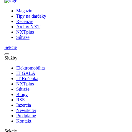
Magazín
Tipy na darčeky
Recenzie
Archív NXT
NXTplus
Súťaže
Sekcie
Služby
Elektromobilita
IT GALA
IT Ročenka
NXTplus
Súťaže
Blogy
RSS
Inzercia
Newsletter
Predplatné
Kontakt
Sekcie