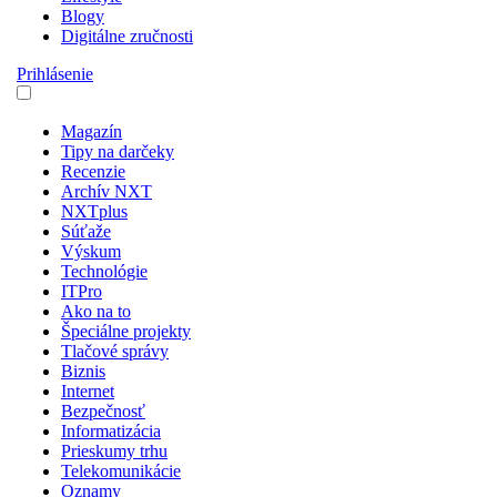
Blogy
Digitálne zručnosti
Prihlásenie
Magazín
Tipy na darčeky
Recenzie
Archív NXT
NXTplus
Súťaže
Výskum
Technológie
ITPro
Ako na to
Špeciálne projekty
Tlačové správy
Biznis
Internet
Bezpečnosť
Informatizácia
Prieskumy trhu
Telekomunikácie
Oznamy