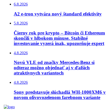
6.8.2026
A2 e-tron vytvára nový štandard efektivity
5.8.2026
Čierny rok pre krypto – Bitcoin či Ethereum
skončili v hlbokom mínuse. Stabilné
investovanie vyzerá inak, upozorňuje expert
4.8.2026
Novú VLE od značky Mercedes-Benz si
odteraz možno objednať aj v ďalších
atraktívnych variantoch
4.8.2026
Sony predstavuje slúchadlá WH-1000XM6 v
novom olivovozelenom farebnom variante