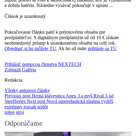
a dobila batériu. Následne vysávač pokračuje v uprato ...
Článok je uzamknutý
Pokračovanie článku patrí k prémiovému obsahu pre
predplatiteľov. S digitálnym predplatným už od 10 € získate
neobmedzený prístup k uzamknutému obsahu na celý rok.
Objednať si ho môžete TU
. Ak ho už máte
prihláste sa TU
Prihlásiť pomocou členstva NEXTECH
Zobrazit Galériu
Redakcia
Všetky autorove články
Previous post
Herná klávesnica Apex 3 a myš Rival 3 od
SteelSeries
Next post
Nová superelastická zliatina vydrží
extrémny rozsah teplôt
robot
stroj
Odporúčame