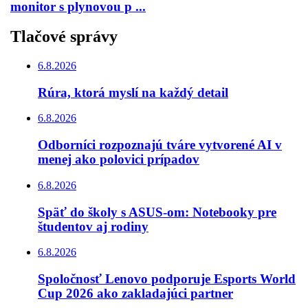
monitor s plynovou p ...
Tlačové správy
6.8.2026
Rúra, ktorá myslí na každý detail
6.8.2026
Odborníci rozpoznajú tváre vytvorené AI v
menej ako polovici prípadov
6.8.2026
Späť do školy s ASUS-om: Notebooky pre
študentov aj rodiny
6.8.2026
Spoločnosť Lenovo podporuje Esports World
Cup 2026 ako zakladajúci partner