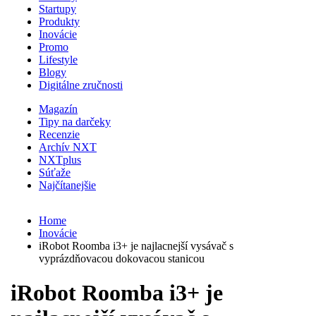
Startupy
Produkty
Inovácie
Promo
Lifestyle
Blogy
Digitálne zručnosti
Magazín
Tipy na darčeky
Recenzie
Archív NXT
NXTplus
Súťaže
Najčítanejšie
Home
Inovácie
iRobot Roomba i3+ je najlacnejší vysávač s
vyprázdňovacou dokovacou stanicou
iRobot Roomba i3+ je