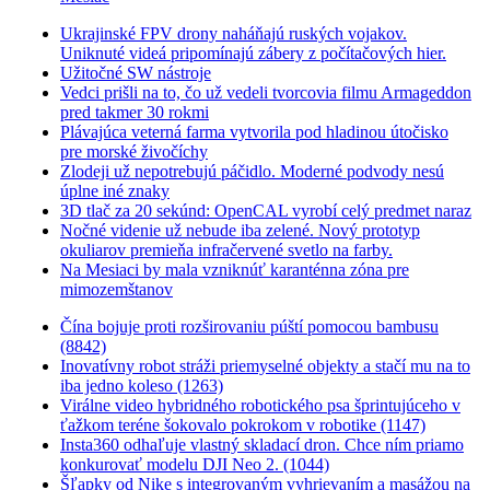
Ukrajinské FPV drony naháňajú ruských vojakov.
Uniknuté videá pripomínajú zábery z počítačových hier.
Užitočné SW nástroje
Vedci prišli na to, čo už vedeli tvorcovia filmu Armageddon
pred takmer 30 rokmi
Plávajúca veterná farma vytvorila pod hladinou útočisko
pre morské živočíchy
Zlodeji už nepotrebujú páčidlo. Moderné podvody nesú
úplne iné znaky
3D tlač za 20 sekúnd: OpenCAL vyrobí celý predmet naraz
Nočné videnie už nebude iba zelené. Nový prototyp
okuliarov premieňa infračervené svetlo na farby.
Na Mesiaci by mala vzniknúť karanténna zóna pre
mimozemštanov
Čína bojuje proti rozširovaniu púští pomocou bambusu
(8842)
Inovatívny robot stráži priemyselné objekty a stačí mu na to
iba jedno koleso (1263)
Virálne video hybridného robotického psa šprintujúceho v
ťažkom teréne šokovalo pokrokom v robotike (1147)
Insta360 odhaľuje vlastný skladací dron. Chce ním priamo
konkurovať modelu DJI Neo 2. (1044)
Šľapky od Nike s integrovaným vyhrievaním a masážou na