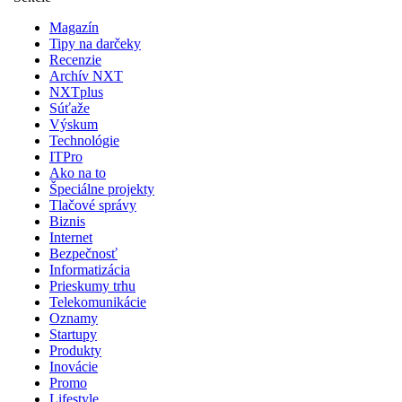
Magazín
Tipy na darčeky
Recenzie
Archív NXT
NXTplus
Súťaže
Výskum
Technológie
ITPro
Ako na to
Špeciálne projekty
Tlačové správy
Biznis
Internet
Bezpečnosť
Informatizácia
Prieskumy trhu
Telekomunikácie
Oznamy
Startupy
Produkty
Inovácie
Promo
Lifestyle