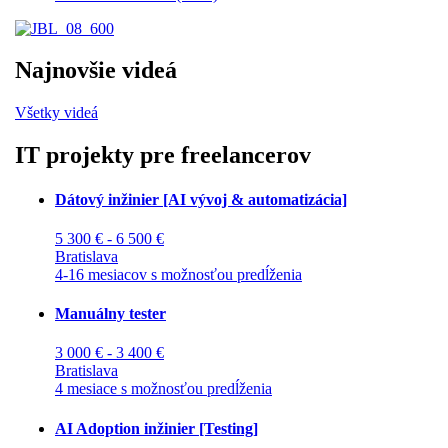
Najnovšie videá
Všetky videá
IT projekty pre freelancerov
Dátový inžinier [AI vývoj & automatizácia]
5 300 € - 6 500 €
Bratislava
4-16 mesiacov s možnosťou predĺženia
Manuálny tester
3 000 € - 3 400 €
Bratislava
4 mesiace s možnosťou predĺženia
AI Adoption inžinier [Testing]