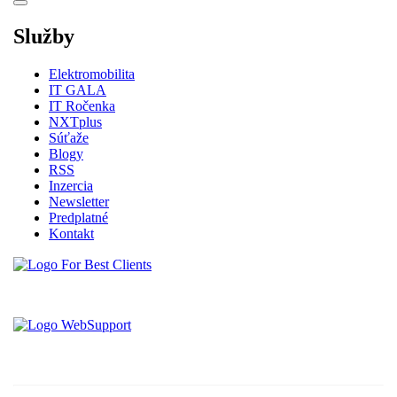
Služby
Elektromobilita
IT GALA
IT Ročenka
NXTplus
Súťaže
Blogy
RSS
Inzercia
Newsletter
Predplatné
Kontakt
Vytvorené spoločnosťou For Best Clients, s.r.o.
Hostingove služby poskytuje spoločnosť WebSupport, s.r.o.