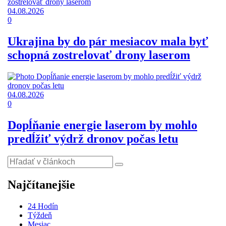
04.08.2026
0
Ukrajina by do pár mesiacov mala byť
schopná zostrelovať drony laserom
04.08.2026
0
Dopĺňanie energie laserom by mohlo
predĺžiť výdrž dronov počas letu
Najčítanejšie
24 Hodín
Týždeň
Mesiac