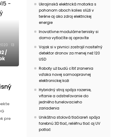
Ukrajinská elektrická motorka s
pohonom oboch kolies slúži v
teréne aj ako zdroj elektrickej
energie
Inovatívne modulárne tenisky si
doma vytlačíte aj opravíte
.2020
13
Vojak si v pivnici zostrojil nositeľný
2 /
detektor dronov za menej než 120
ok
USD
Roboty už budú cítiť zranenia
vďaka novej samoopravnej
elektronickej koži
isný
Hybridný stroj spája razenie,
vŕtanie a odstreľovanie do
jedného tunelovacieho
pekte
zariadenia
OG
Unikátna stolová tlačiareň spája
ok pre
farebnú 3D tlač, reliéfnu tlač aj UV
potlač