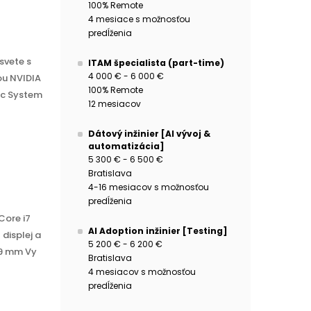
100% Remote
4 mesiace s možnosťou
predĺženia
svete s
ITAM špecialista (part-time)
4 000 € - 6 000 €
ou NVIDIA
100% Remote
ic System
12 mesiacov
Dátový inžinier [AI vývoj &
automatizácia]
5 300 € - 6 500 €
Bratislava
4-16 mesiacov s možnosťou
predĺženia
Core i7
AI Adoption inžinier [Testing]
displej a
5 200 € - 6 200 €
,9 mm Vy
Bratislava
4 mesiacov s možnosťou
predĺženia