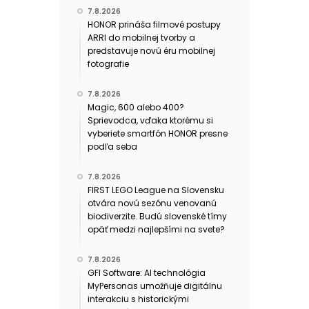
7.8.2026
HONOR prináša filmové postupy
ARRI do mobilnej tvorby a
predstavuje novú éru mobilnej
fotografie
7.8.2026
Magic, 600 alebo 400?
Sprievodca, vďaka ktorému si
vyberiete smartfón HONOR presne
podľa seba
7.8.2026
FIRST LEGO League na Slovensku
otvára novú sezónu venovanú
biodiverzite. Budú slovenské tímy
opäť medzi najlepšími na svete?
7.8.2026
GFI Software: AI technológia
MyPersonas umožňuje digitálnu
interakciu s historickými