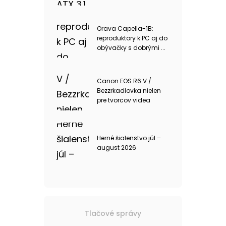
Orava Capella-1B:
reproduktory k PC aj do
obývačky s dobrými ...
Canon EOS R6 V /
Bezzrkadlovka nielen
pre tvorcov videa
Herné šialenstvo júl –
august 2026
Tlačové správy