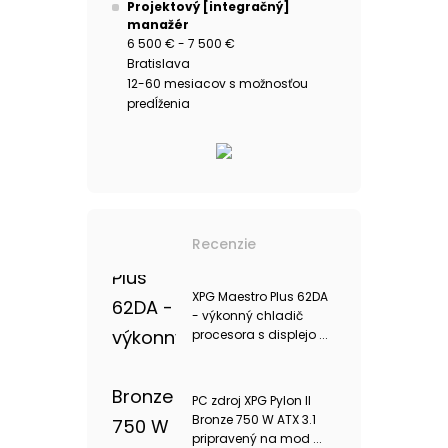
Projektový [integračný]
manažér
6 500 € - 7 500 €
Bratislava
12-60 mesiacov s možnosťou
predĺženia
Recenzie
XPG Maestro Plus 62DA
- výkonný chladič
procesora s displejo ...
PC zdroj XPG Pylon II
Bronze 750 W ATX 3.1
pripravený na mod ...