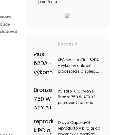
predĺženia
elekom
 bude
 sledovať
Recenzie
XPG Maestro Plus 62DA
- výkonný chladič
procesora s displejo ...
PC zdroj XPG Pylon II
Bronze 750 W ATX 3.1
pripravený na mod ...
Orava Capella-1B:
reproduktory k PC aj do
obývačky s dobrými ...