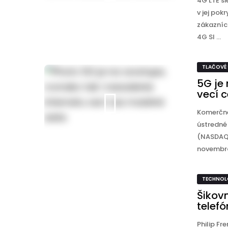
4G LTE si
v jej pok
zákazníc
4G SI ...
TLAČOVÉ
5G je 
vecí c
Komerčné 
ústredné
(NASDAQ:
novembra
TECHNOL
Šikovn
telefó
Philip Fr