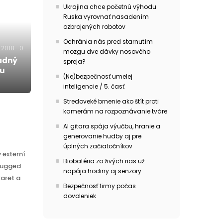
Ukrajina chce početnú výhodu
Ruska vyrovnať nasadením
ozbrojených robotov
Ochránia nás pred starnutím
.2018
0
mozgu dve dávky nosového
ladný
spreja?
du
(Ne)bezpečnosť umelej
inteligencie / 5. časť
Stredoveké brnenie ako štít proti
kamerám na rozpoznávanie tváre
AI gitara spája výučbu, hranie a
generovanie hudby aj pre
úplných začiatočníkov
 externí
Biobatéria zo živých rias už
 Rugged
napája hodiny aj senzory
karet a
Bezpečnosť firmy počas
dovoleniek