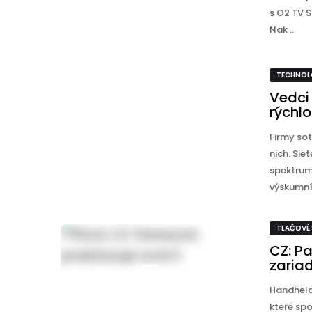
s O2 TV S
Nak ...
TECHNOL
Vedci
rýchl
Firmy sot
nich. Sie
spektrum
výskumník
TLAČOVÉ
CZ: P
zaria
Handheld
které spo