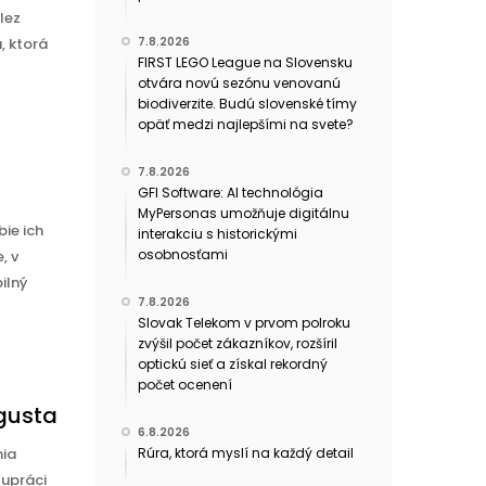
lez
7.8.2026
, ktorá
FIRST LEGO League na Slovensku
otvára novú sezónu venovanú
biodiverzite. Budú slovenské tímy
opäť medzi najlepšími na svete?
7.8.2026
GFI Software: AI technológia
MyPersonas umožňuje digitálnu
ie ich
interakciu s historickými
osobnosťami
, v
ilný
7.8.2026
Slovak Telekom v prvom polroku
zvýšil počet zákazníkov, rozšíril
optickú sieť a získal rekordný
počet ocenení
ugusta
6.8.2026
nia
Rúra, ktorá myslí na každý detail
lupráci