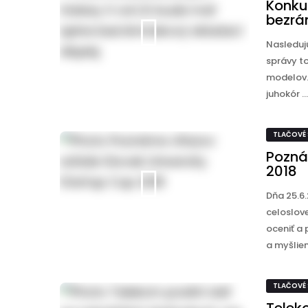
Konku
bezrá
Nasleduj
správy to
modelov.
juhokór ...
TLAČOVÉ
Pozná
2018
Dňa 25.6.
celoslove
oceniť a
a myšlienk
TLAČOVÉ