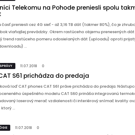
níci Telekomu na Pohode preniesli spolu tak
t
 časť preniesli cez 4G sieť - až 3,16 TB dát (takmer 80%), čo je zhrub
bok vlaňajšej prevádzky. Okrem rastúceho objemu prenesených dát 
ý trend rastúceho pomeru odosielaných dát (uploadu) oproti prija
ownloadu) ...
11.07.2018
0
 SPRÁVY
CAT S61 prichádza do predaja
jková loď CAT phones CAT S61 práve prichádza do predaja. Nástupc
 oceneného úspešného modelu CAT S60 prináša integrovanú termo
udovaný laserový merač vzdialenosti či interiérový snímač kvality ov
ktorý ...
11.07.2018
0
ÓGIE