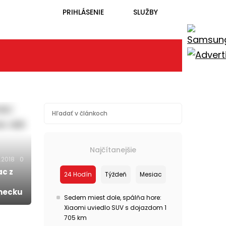
PRIHLÁSENIE
SLUŽBY
Najčítanejšie
.2018
0
ac z
24 Hodín
Týždeň
Mesiac
emecku
Sedem miest dole, spálňa hore:
Xiaomi uviedlo SUV s dojazdom 1
705 km