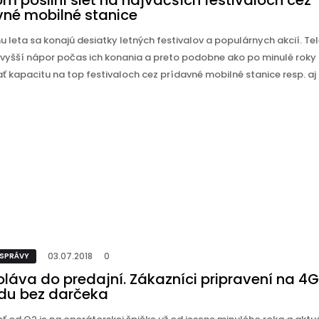
m posilní sieť na najväčších festivaloch cez
vné mobilné stanice
u leta sa konajú desiatky letných festivalov a populárnych akcií. T
vyšší nápor počas ich konania a preto podobne ako po minulé roky
ť kapacitu na top festivaloch cez prídavné mobilné stanice resp. aj
03.07.2018
0
 SPRÁVY
oláva do predajní. Zákazníci pripravení na 4G
du bez darčeka