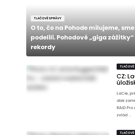
TLAČOVÉ SPRÁVY
O to, čo na Pohode milujeme, sme
podelili. Pohodové „giga zážitky“
rekordy
TLAČOVÉ
CZ: L
úložis
LaCie, p
disk zam
RAID Pro
zvlád ...
TLAČOVÉ