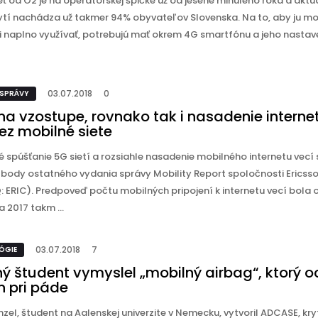
eť od O2 je na operátorskej špičke už od jesene minulého roka a aktu
rytí nachádza už takmer 94% obyvateľov Slovenska. Na to, aby ju mo
i naplno využívať, potrebujú mať okrem 4G smartfónu a jeho nastave
03.07.2018
0
 SPRÁVY
na vzostupe, rovnako tak i nasadenie interne
ez mobilné siete
spúšťanie 5G sietí a rozsiahle nasadenie mobilného internetu vecí 
 body ostatného vydania správy Mobility Report spoločnosti Ericss
 ERIC). Predpoveď počtu mobilných pripojení k internetu vecí bola 
 2017 takm ...
03.07.2018
7
ÓGIE
ý študent vymyslel „mobilný airbag“, ktorý o
n pri páde
enzel, študent na Aalenskej univerzite v Nemecku, vytvoril ADCASE, kry