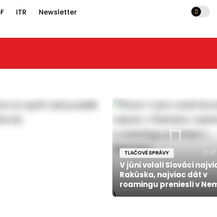
F
ITR
Newsletter
13.07
TLAČOVÉ SPRÁVY
V júni volali Slováci najvi
Rakúska, najviac dát v
roamingu preniesli v N
)