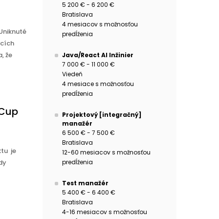
5 200 € - 6 200 €
Bratislava
4 mesiacov s možnosťou
Uniknuté
predĺženia
acích
, že
Java/React AI Inžinier
7 000 € - 11 000 €
Viedeň
4 mesiace s možnosťou
predĺženia
 Cup
Projektový [integračný]
manažér
6 500 € - 7 500 €
Bratislava
tu je
12-60 mesiacov s možnosťou
predĺženia
dy
Test manažér
5 400 € - 6 400 €
Bratislava
4-16 mesiacov s možnosťou