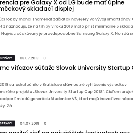
rencia pre Galaxy X od LG bude mať úplne
mčekový skladací displej
úci rok by mohol znamenať začiatok novej éry vo vývoji smartfónov. 
tiž naznačujú, že na trh by v roku 2019 malo prísť minimálne 5 sklad
 Najviac očakávaný je pravdepodobne Samsung Galaxy X. No zdá sa
08.07.2018
0
 SPRÁVY
me víťazov súťaže Slovak University Startup
2018 sa uskutočnilo v Bratislave slávnostné vyhlásenie výsledkov
nského projektu „Slovak University Startup Cup 2018“. Cieľom projek
 podporiť mladú generáciu študentov VŠ, ktorí majú inovatívne nápa
y. Zá ...
04.07.2018
0
 SPRÁVY