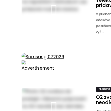
Teleko
prída
V priebeh
očakáva 
posilňova
vyť ...
TLAČOVÉ
O2 zv
neodí