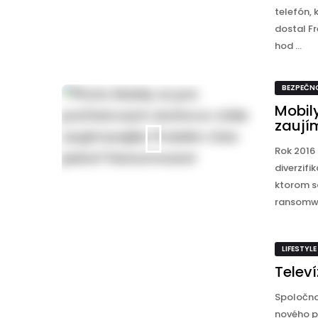
telefón, 
dostal F
hod ...
BEZPEČN
Mobil
zaují
Rok 2016
diverzifi
ktorom sa
ransomwa
LIFESTYLE
Telev
Spoločno
nového p