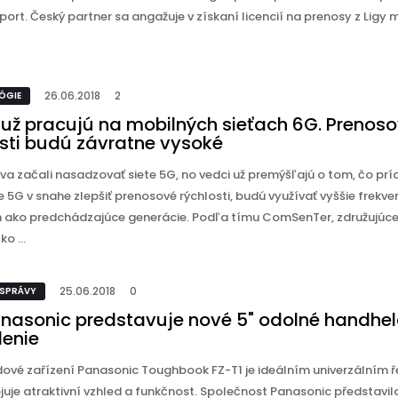
port. Český partner sa angažuje v získaní licencií na prenosy z Ligy 
26.06.2018
2
ÓGIE
 už pracujú na mobilných sieťach 6G. Prenos
osti budú závratne vysoké
va začali nasadzovať siete 5G, no vedci už premýšľajú o tom, čo prí
te 5G v snahe zlepšiť prenosové rýchlosti, budú využívať vyššie frekv
 ako predchádzajúce generácie. Podľa tímu ComSenTer, združujúc
o ...
25.06.2018
0
 SPRÁVY
anasonic predstavuje nové 5" odolné handhe
denie
ové zařízení Panasonic Toughbook FZ-T1 je ideálním univerzálním 
juje atraktivní vzhled a funkčnost. Společnost Panasonic představil