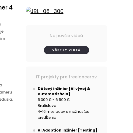
mer 4
a
je
Najnovšie videá
tým
VŠETKY VIDEÁ
IT projekty pre freelancerov
a
Dátový inžinier [AI vývoj &
kameru
automatizácia]
zdušia.
5 300 € - 6 500 €
Bratislava
4-16 mesiacov s možnosťou
predĺženia
AI Adoption inžinier [Testing]