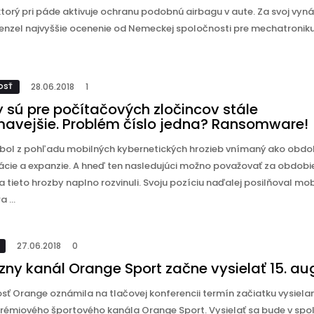
ktorý pri páde aktivuje ochranu podobnú airbagu v aute. Za svoj vyná
renzel najvyššie ocenenie od Nemeckej spoločnosti pre mechatroniku
28.06.2018
1
OSŤ
y sú pre počítačových zločincov stále
mavejšie. Problém číslo jedna? Ransomware!
 bol z pohľadu mobilných kybernetických hrozieb vnímaný ako obdob
kácie a expanzie. A hneď ten nasledujúci možno považovať za obdobie
 tieto hrozby naplno rozvinuli. Svoju pozíciu naďalej posilňoval mob
 ...
27.06.2018
0
ízny kanál Orange Sport začne vysielať 15. a
sť Orange oznámila na tlačovej konferencii termín začiatku vysiela
rémiového športového kanála Orange Sport. Vysielať sa bude v spo