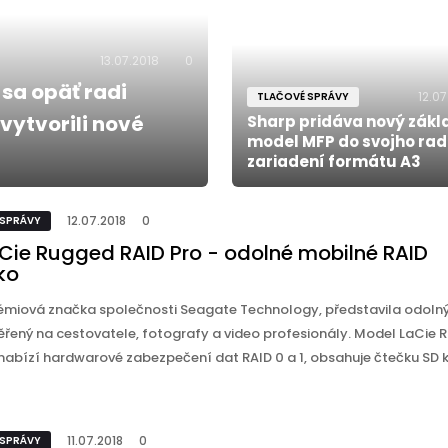
13.07.2018
0
 sa opäť radi
12.07
TLAČOVÉ SPRÁVY
 vytvorili nové
Sharp pridáva nový zák
model MFP do svojho ra
zariadení formátu A3
12.07.2018
0
 SPRÁVY
aCie Rugged RAID Pro - odolné mobilné RAID
ko
rémiová značka společnosti Seagate Technology, představila odolný
ěřený na cestovatele, fotografy a video profesionály. Model LaCie
 nabízí hardwarové zabezpečení dat RAID 0 a 1, obsahuje čtečku SD 
11.07.2018
0
 SPRÁVY