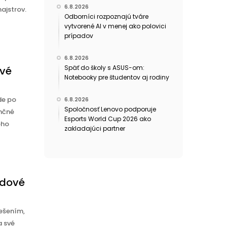
6.8.2026
majstrov.
Odborníci rozpoznajú tváre
vytvorené AI v menej ako polovici
prípadov
6.8.2026
Späť do školy s ASUS-om:
ové
Notebooky pre študentov aj rodiny
de po
6.8.2026
Spoločnosť Lenovo podporuje
enčné
Esports World Cup 2026 ako
eho
zakladajúci partner
ldové
řešením,
a své