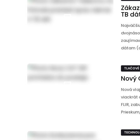
Zákaz
TB dá
Najväčšiu
dvojnáso
zaujímav
dátam (d
TLAČOVÉ
Nový 
Nová vla
viackrát
FLIR, zab
Prieskum, 
TECHNOL