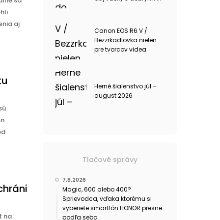
álne sa
hli
nia aj
Canon EOS R6 V /
Bezzrkadlovka nielen
pre tvorcov videa
tu
Herné šialenstvo júl –
august 2026
sú
on
od
Tlačové správy
7.8.2026
chráni
Magic, 600 alebo 400?
Sprievodca, vďaka ktorému si
vyberiete smartfón HONOR presne
t na
podľa seba