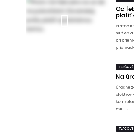
Od fe
platiť
Platba k
služieb a
pri prie
priehradk
TLAČOVÉ
Na úr
Úradné z
elektroni
kontrolo
mail ...
TLAČOVÉ