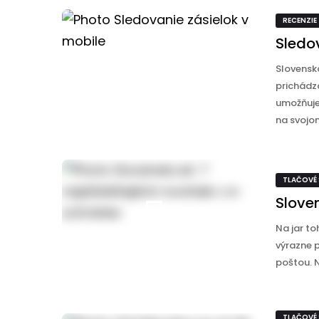
RECENZIE
Sledo
Slovensk
prichádza
umožňuje 
na svojom
TLAČOVÉ
Sloven
Na jar to
výrazne p
poštou. N
TLAČOVÉ