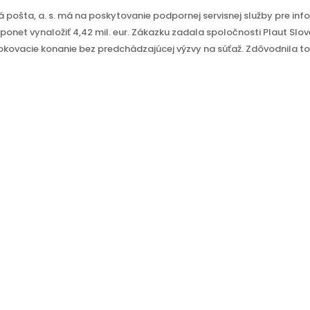
 pošta, a. s. má na poskytovanie podpornej servisnej služby pre in
onet vynaložiť 4,42 mil. eur. Zákazku zadala spoločnosti Plaut Slov
 rokovacie konanie bez predchádzajúcej výzvy na súťaž. Zdôvodnila to t