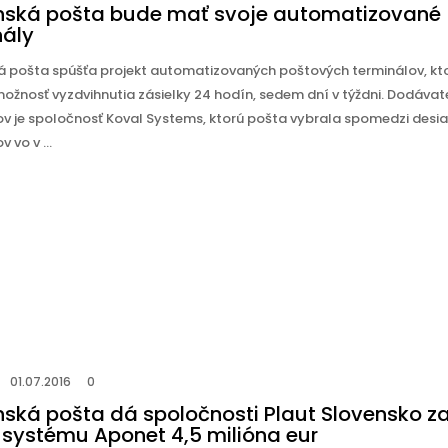
nská pošta bude mať svoje automatizované
nály
á pošta spúšťa projekt automatizovaných poštových terminálov, kt
možnosť vyzdvihnutia zásielky 24 hodín, sedem dní v týždni. Dodáva
ov je spoločnosť Koval Systems, ktorú pošta vybrala spomedzi desia
 vo v ...
01.07.2016
0
nská pošta dá spoločnosti Plaut Slovensko z
s systému Aponet 4,5 milióna eur