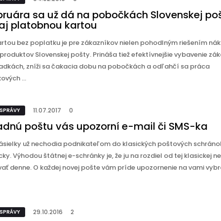
bruára sa už dá na pobočkách Slovenskej po
 aj platobnou kartou
artou bez poplatku je pre zákazníkov nielen pohodlným riešením ná
 produktov Slovenskej pošty. Prináša tiež efektívnejšie vybavenie zá
hradkách, zníži sa čakacia dobu na pobočkách a odľahčí sa práca
ových ...
11.07.2017
0
 SPRÁVY
adnú poštu vás upozorní e-mail či SMS-ka
ásielky už nechodia podnikateľom do klasických poštových schránok
cky. Výhodou štátnej e-schránky je, že ju na rozdiel od tej klasickej n
vať denne. O každej novej pošte vám príde upozornenie na vami vybr
29.10.2016
2
 SPRÁVY