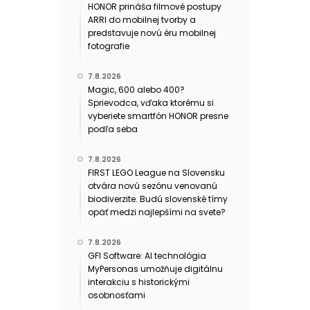
HONOR prináša filmové postupy
ARRI do mobilnej tvorby a
predstavuje novú éru mobilnej
fotografie
7.8.2026
Magic, 600 alebo 400?
Sprievodca, vďaka ktorému si
vyberiete smartfón HONOR presne
podľa seba
7.8.2026
FIRST LEGO League na Slovensku
otvára novú sezónu venovanú
biodiverzite. Budú slovenské tímy
opäť medzi najlepšími na svete?
7.8.2026
GFI Software: AI technológia
MyPersonas umožňuje digitálnu
interakciu s historickými
osobnosťami