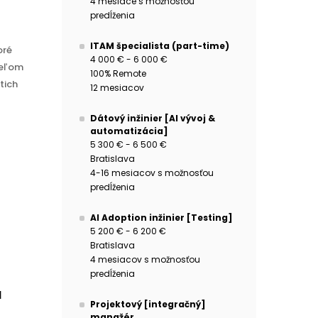
4 mesiace s možnosťou
predĺženia
ITAM špecialista (part-time)
oré
4 000 € - 6 000 €
teľom
100% Remote
tich
12 mesiacov
Dátový inžinier [AI vývoj &
automatizácia]
5 300 € - 6 500 €
Bratislava
4-16 mesiacov s možnosťou
predĺženia
AI Adoption inžinier [Testing]
5 200 € - 6 200 €
Bratislava
4 mesiacov s možnosťou
predĺženia
a
Projektový [integračný]
manažér