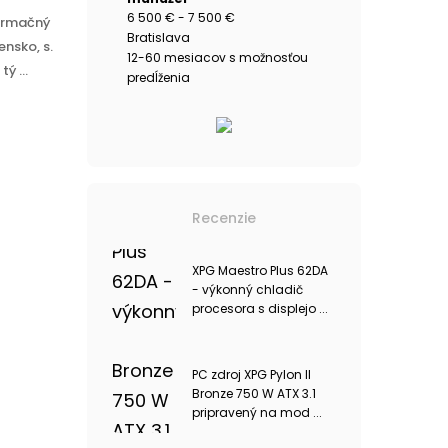
6 500 € - 7 500 €
formačný
Bratislava
ensko, s.
12-60 mesiacov s možnosťou
ý ...
predĺženia
Recenzie
XPG Maestro Plus 62DA
- výkonný chladič
procesora s displejo ...
PC zdroj XPG Pylon II
Bronze 750 W ATX 3.1
pripravený na mod ...