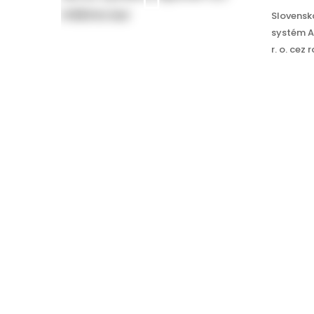
Slovenská
systém Ap
r. o. cez