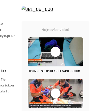
ie
Najnovšie videá
a
kytuje SP
nke
Lenovo ThinkPad X9 14 Aura Edition
 Tie
tronickou
a t ...