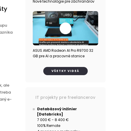
Nové technológie pre záchranárov
šty
kupu
kazníka
ASUS AMD Radeon AI Pro R9700 32
GB pre AI a pracovné stanice
VŠETKY VIDEÁ
, ale
etreba
IT projekty pre freelancerov
aný e-
Databázový inžinier
[Databricks]
7 000 € - 8 400 €
100% Remote