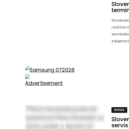
Slove
termi
Slovensk
rozšíria 
terminál
záujemcov
BIZNIS
Slove
servi