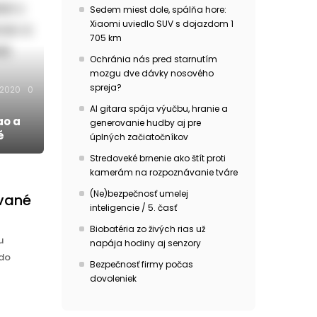
Sedem miest dole, spálňa hore:
Xiaomi uviedlo SUV s dojazdom 1
705 km
Ochránia nás pred starnutím
mozgu dve dávky nosového
spreja?
.2020
0
AI gitara spája výučbu, hranie a
ao a
generovanie hudby aj pre
é
úplných začiatočníkov
Stredoveké brnenie ako štít proti
kamerám na rozpoznávanie tváre
(Ne)bezpečnosť umelej
ované
inteligencie / 5. časť
Biobatéria zo živých rias už
u
napája hodiny aj senzory
 do
Bezpečnosť firmy počas
dovoleniek