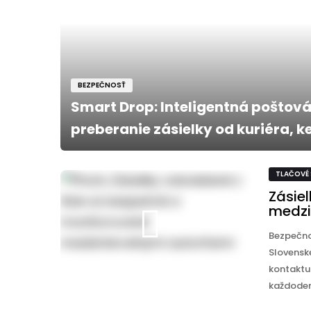
BEZPEČNOSŤ
Smart Drop: Inteligentná poštov
preberanie zásielky od kuriéra, k
TLAČOVÉ
Zásie
medzi
Bezpečno
Slovensk
kontaktu 
každodenn