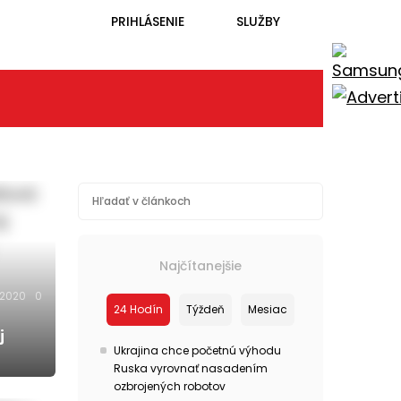
PRIHLÁSENIE
SLUŽBY
Najčítanejšie
.2020
0
24 Hodín
Týždeň
Mesiac
j
Ukrajina chce početnú výhodu
Ruska vyrovnať nasadením
ozbrojených robotov