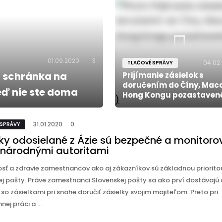
01.09.2020
3
04.02
TLAČOVÉ SPRÁVY
á schránka na
Prijímanie zásielok s
doručením do Číny, Mac
eď nie ste doma
Hong Kongu pozastaven
)
31.01.2020
0
 SPRÁVY
lky odosielané z Ázie sú bezpečné a monitor
národnými autoritami
sť a zdravie zamestnancov ako aj zákazníkov sú základnou priorito
ej pošty. Práve zamestnanci Slovenskej pošty sa ako prví dostávajú
so zásielkami pri snahe doručiť zásielky svojim majiteľom. Preto pri
ej práci a ...