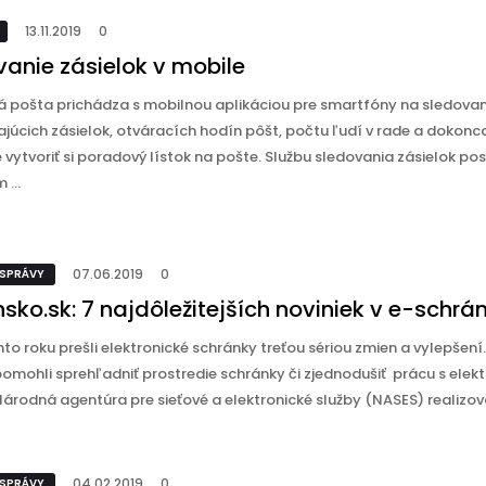
13.11.2019
0
vanie zásielok v mobile
á pošta prichádza s mobilnou aplikáciou pre smartfóny na sledovan
júcich zásielok, otváracích hodín pôšt, počtu ľudí v rade a dokonc
vytvoriť si poradový lístok na pošte. Službu sledovania zásielok pos
 ...
07.06.2019
0
 SPRÁVY
sko.sk: 7 najdôležitejších noviniek v e-schrá
hto roku prešli elektronické schránky treťou sériou zmien a vylepšení.
omohli sprehľadniť prostredie schránky či zjednodušiť prácu s elek
árodná agentúra pre sieťové a elektronické služby (NASES) realizoval
04.02.2019
0
 SPRÁVY