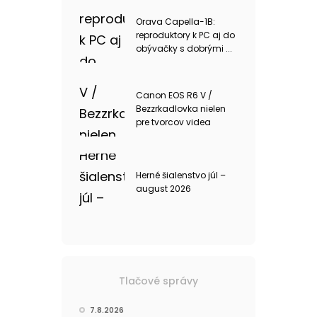
Orava Capella-1B:
reproduktory k PC aj do
obývačky s dobrými ...
Canon EOS R6 V /
Bezzrkadlovka nielen
pre tvorcov videa
Herné šialenstvo júl –
august 2026
Tlačové správy
7.8.2026