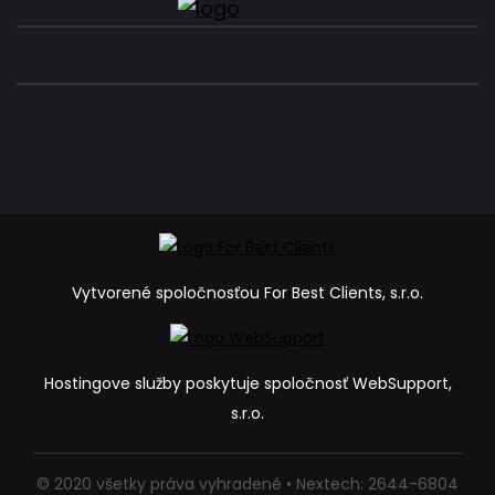
Vytvorené spoločnosťou For Best Clients, s.r.o.
Hostingove služby poskytuje spoločnosť WebSupport,
s.r.o.
© 2020 všetky práva vyhradené • Nextech: 2644-6804