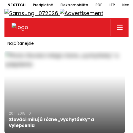
NEXTECH
Predplatné
Elektromobilita
PDF
ITR
Newsl
Najčítanejšie
20.11.2018
0
Slováci milujú rôzne „vychytávky“ a
vylepšenia