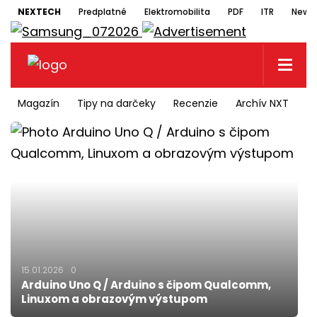
NEXTECH
Predplatné
Elektromobilita
PDF
ITR
Newsl
Magazín
Tipy na darčeky
Recenzie
Archív NXT
N
15.01.2026
0
Arduino Uno Q / Arduino s čipom Qualcomm,
Linuxom a obrazovým výstupom