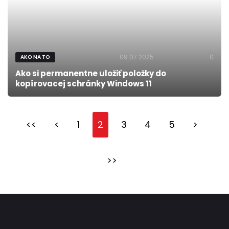
09.07.2025
0
AKO NA TO
Ako si permanentne uložiť položky do
kopírovacej schránky Windows 11
<<
<
1
2
3
4
5
>
>>