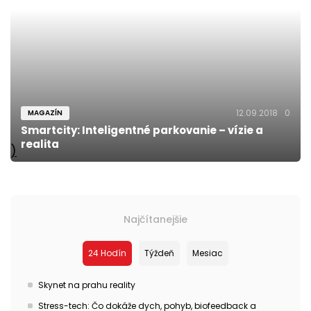
12.09.2018
0
MAGAZÍN
Smartcity: Inteligentné parkovanie – vízie a
realita
)
Najčítanejšie
24 Hodín
Týždeň
Mesiac
Skynet na prahu reality
Stress-tech: Čo dokáže dych, pohyb, biofeedback a