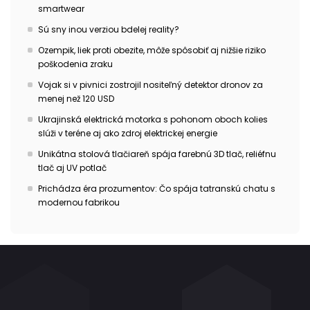
smartwear
Sú sny inou verziou bdelej reality?
Ozempik, liek proti obezite, môže spôsobiť aj nižšie riziko
poškodenia zraku
Vojak si v pivnici zostrojil nositeľný detektor dronov za
menej než 120 USD
Ukrajinská elektrická motorka s pohonom oboch kolies
slúži v teréne aj ako zdroj elektrickej energie
Unikátna stolová tlačiareň spája farebnú 3D tlač, reliéfnu
tlač aj UV potlač
Prichádza éra prozumentov: Čo spája tatranskú chatu s
modernou fabrikou