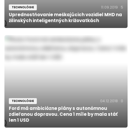
11.09.2019
5
TECHNOLÓGIE
Uprednostňovanie meškajúcich vozidiel MHD na
žilinských inteligentných križovatkách
)
04.12.2018
0
TECHNOLÓGIE
Ford má ambiciózne plány s autonómnou
zdieľanou dopravou. Cena 1 míle by mala stáť
len 1 USD
)