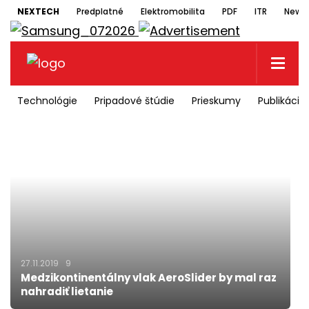
NEXTECH
Predplatné
Elektromobilita
PDF
ITR
Newsl
Technológie
Pripadové štúdie
Prieskumy
Publikácie
27.11.2019
9
Medzikontinentálny vlak AeroSlider by mal raz
nahradiť lietanie