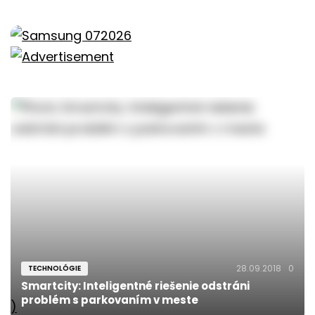
28.09.2018
0
TECHNOLÓGIE
Smartcity: Inteligentné riešenie odstráni
problém s parkovaním v meste
)