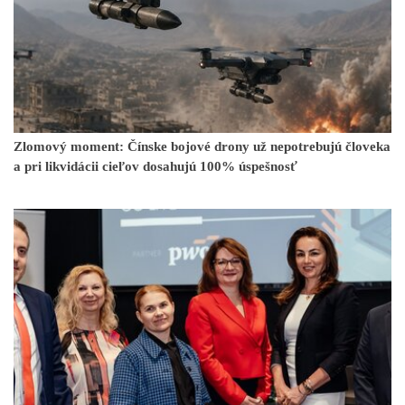
Zlomový moment: Čínske bojové drony už nepotrebujú človeka
a pri likvidácii cieľov dosahujú 100% úspešnosť