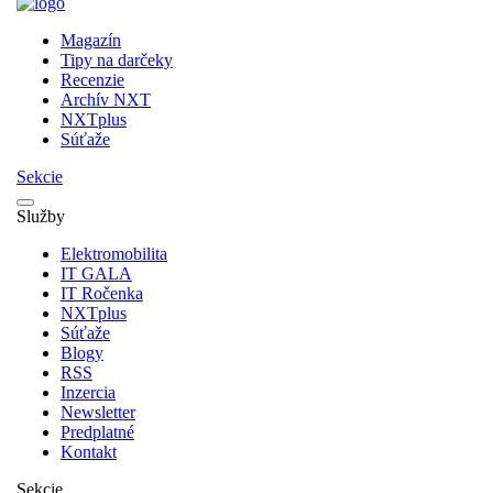
Magazín
Tipy na darčeky
Recenzie
Archív NXT
NXTplus
Súťaže
Sekcie
Služby
Elektromobilita
IT GALA
IT Ročenka
NXTplus
Súťaže
Blogy
RSS
Inzercia
Newsletter
Predplatné
Kontakt
Sekcie