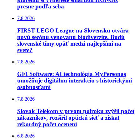
presne podľa seba
7.8.2026
FIRST LEGO League na Slovensku otvára
novú sezónu venovanú biodiverzite. Budú
slovenské tímy opäť medzi najlepšími na
svete?
7.8.2026
GFI Software: AI technológia MyPersonas
umožňuje digitálnu interakciu s historickými
osobnosťami
7.8.2026
Slovak Telekom v prvom polroku zvýšil počet
zákazníkov, rozšíril optickú sieť a získal
rekordný počet ocenení
6.8.2026