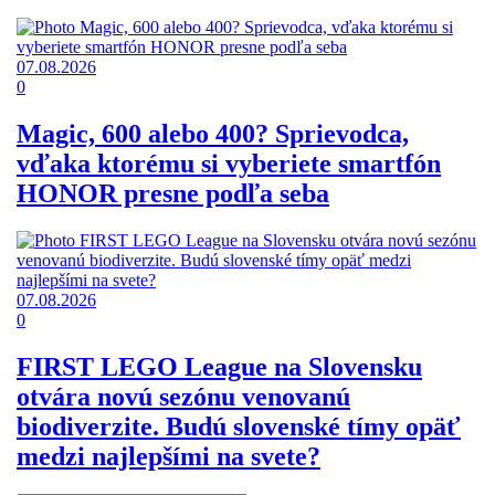
07.08.2026
0
Magic, 600 alebo 400? Sprievodca,
vďaka ktorému si vyberiete smartfón
HONOR presne podľa seba
07.08.2026
0
FIRST LEGO League na Slovensku
otvára novú sezónu venovanú
biodiverzite. Budú slovenské tímy opäť
medzi najlepšími na svete?