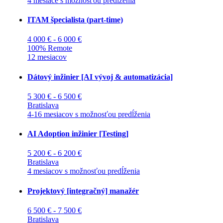
4 mesiace s možnosťou predĺženia
ITAM špecialista (part-time)
4 000 € - 6 000 €
100% Remote
12 mesiacov
Dátový inžinier [AI vývoj & automatizácia]
5 300 € - 6 500 €
Bratislava
4-16 mesiacov s možnosťou predĺženia
AI Adoption inžinier [Testing]
5 200 € - 6 200 €
Bratislava
4 mesiacov s možnosťou predĺženia
Projektový [integračný] manažér
6 500 € - 7 500 €
Bratislava