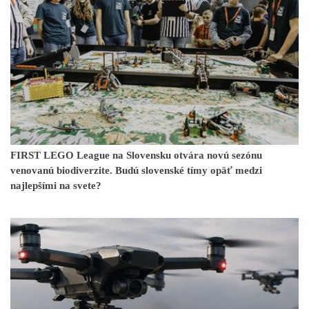
FIRST LEGO League na Slovensku otvára novú sezónu
venovanú biodiverzite. Budú slovenské tímy opäť medzi
najlepšími na svete?