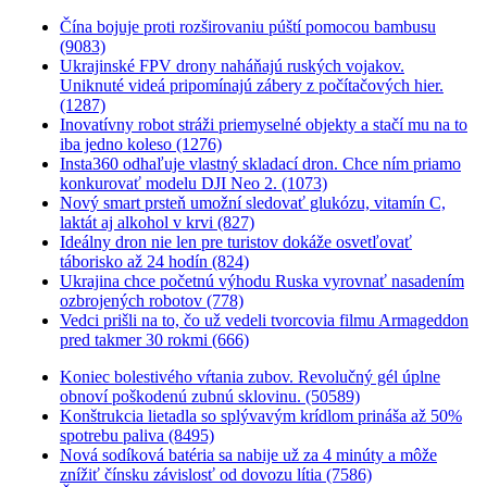
Čína bojuje proti rozširovaniu púští pomocou bambusu
(9083)
Ukrajinské FPV drony naháňajú ruských vojakov.
Uniknuté videá pripomínajú zábery z počítačových hier.
(1287)
Inovatívny robot stráži priemyselné objekty a stačí mu na to
iba jedno koleso (1276)
Insta360 odhaľuje vlastný skladací dron. Chce ním priamo
konkurovať modelu DJI Neo 2. (1073)
Nový smart prsteň umožní sledovať glukózu, vitamín C,
laktát aj alkohol v krvi (827)
Ideálny dron nie len pre turistov dokáže osvetľovať
táborisko až 24 hodín (824)
Ukrajina chce početnú výhodu Ruska vyrovnať nasadením
ozbrojených robotov (778)
Vedci prišli na to, čo už vedeli tvorcovia filmu Armageddon
pred takmer 30 rokmi (666)
Koniec bolestivého vŕtania zubov. Revolučný gél úplne
obnoví poškodenú zubnú sklovinu. (50589)
Konštrukcia lietadla so splývavým krídlom prináša až 50%
spotrebu paliva (8495)
Nová sodíková batéria sa nabije už za 4 minúty a môže
znížiť čínsku závislosť od dovozu lítia (7586)