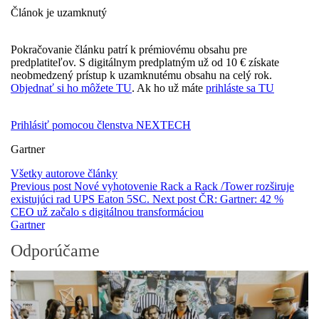
Článok je uzamknutý
Pokračovanie článku patrí k prémiovému obsahu pre
predplatiteľov. S digitálnym predplatným už od 10 € získate
neobmedzený prístup k uzamknutému obsahu na celý rok.
Objednať si ho môžete TU
. Ak ho už máte
prihláste sa TU
Prihlásiť pomocou členstva NEXTECH
Gartner
Všetky autorove články
Previous post
Nové vyhotovenie Rack a Rack /Tower rozširuje
existujúci rad UPS Eaton 5SC.
Next post
ČR: Gartner: 42 %
CEO už začalo s digitálnou transformáciou
Gartner
Odporúčame