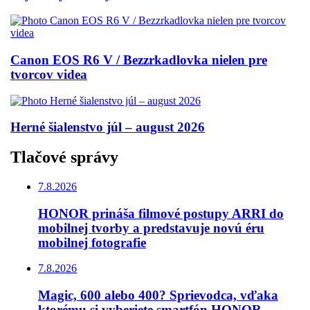
Canon EOS R6 V / Bezzrkadlovka nielen pre
tvorcov videa
Herné šialenstvo júl – august 2026
Tlačové správy
7.8.2026
HONOR prináša filmové postupy ARRI do
mobilnej tvorby a predstavuje novú éru
mobilnej fotografie
7.8.2026
Magic, 600 alebo 400? Sprievodca, vďaka
ktorému si vyberiete smartfón HONOR