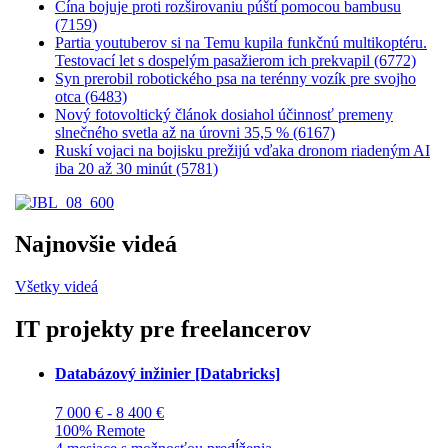
Čína bojuje proti rozširovaniu púští pomocou bambusu
(7159)
Partia youtuberov si na Temu kupila funkčnú multikoptéru.
Testovací let s dospelým pasažierom ich prekvapil (6772)
Syn prerobil robotického psa na terénny vozík pre svojho
otca (6483)
Nový fotovoltický článok dosiahol účinnosť premeny
slnečného svetla až na úrovni 35,5 % (6167)
Ruskí vojaci na bojisku prežijú vďaka dronom riadeným AI
iba 20 až 30 minút (5781)
Najnovšie videá
Všetky videá
IT projekty pre freelancerov
Databázový inžinier [Databricks]
7 000 € - 8 400 €
100% Remote