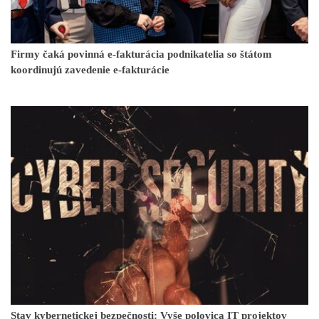
Firmy čaká povinná e-fakturácia podnikatelia so štátom
koordinujú zavedenie e-fakturácie
Stav kybernetickej bezpečnosti: Vyše polovica IT projektov