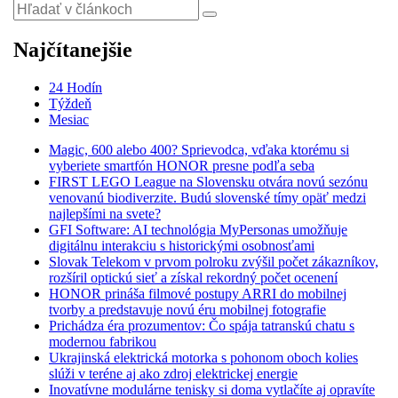
Najčítanejšie
24 Hodín
Týždeň
Mesiac
Magic, 600 alebo 400? Sprievodca, vďaka ktorému si
vyberiete smartfón HONOR presne podľa seba
FIRST LEGO League na Slovensku otvára novú sezónu
venovanú biodiverzite. Budú slovenské tímy opäť medzi
najlepšími na svete?
GFI Software: AI technológia MyPersonas umožňuje
digitálnu interakciu s historickými osobnosťami
Slovak Telekom v prvom polroku zvýšil počet zákazníkov,
rozšíril optickú sieť a získal rekordný počet ocenení
HONOR prináša filmové postupy ARRI do mobilnej
tvorby a predstavuje novú éru mobilnej fotografie
Prichádza éra prozumentov: Čo spája tatranskú chatu s
modernou fabrikou
Ukrajinská elektrická motorka s pohonom oboch kolies
slúži v teréne aj ako zdroj elektrickej energie
Inovatívne modulárne tenisky si doma vytlačíte aj opravíte