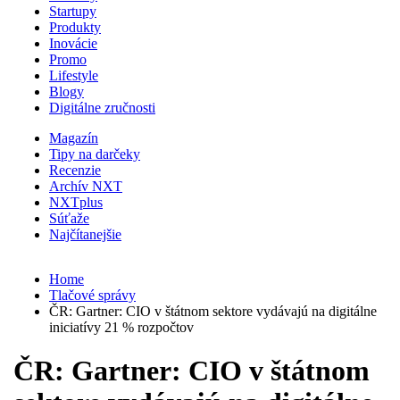
Startupy
Produkty
Inovácie
Promo
Lifestyle
Blogy
Digitálne zručnosti
Magazín
Tipy na darčeky
Recenzie
Archív NXT
NXTplus
Súťaže
Najčítanejšie
Home
Tlačové správy
ČR: Gartner: CIO v štátnom sektore vydávajú na digitálne
iniciatívy 21 % rozpočtov
ČR: Gartner: CIO v štátnom