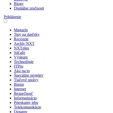
Blogy
Digitálne zručnosti
Prihlásenie
Magazín
Tipy na darčeky
Recenzie
Archív NXT
NXTplus
Súťaže
Výskum
Technológie
ITPro
Ako na to
Špeciálne projekty
Tlačové správy
Biznis
Internet
Bezpečnosť
Informatizácia
Prieskumy trhu
Telekomunikácie
Oznamy