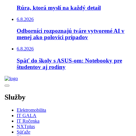
Rúra, ktorá myslí na každý detail
6.8.2026
Odborníci rozpoznajú tváre vytvorené AI v
menej ako polovici prípadov
6.8.2026
Späť do školy s ASUS-om: Notebooky pre
študentov aj rodiny
Služby
Elektromobilita
IT GALA
IT Ročenka
NXTplus
Súťaže