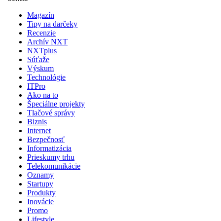
Magazín
Tipy na darčeky
Recenzie
Archív NXT
NXTplus
Súťaže
Výskum
Technológie
ITPro
Ako na to
Špeciálne projekty
Tlačové správy
Biznis
Internet
Bezpečnosť
Informatizácia
Prieskumy trhu
Telekomunikácie
Oznamy
Startupy
Produkty
Inovácie
Promo
Lifestyle