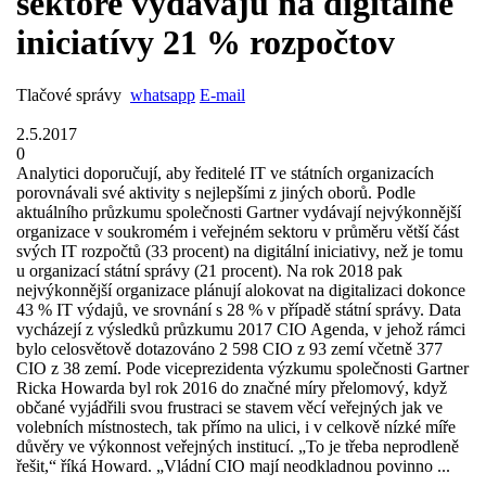
sektore vydávajú na digitálne
iniciatívy 21 % rozpočtov
Tlačové správy
whatsapp
E-mail
2.5.2017
0
Analytici doporučují, aby ředitelé IT ve státních organizacích
porovnávali své aktivity s nejlepšími z jiných oborů. Podle
aktuálního průzkumu společnosti Gartner vydávají nejvýkonnější
organizace v soukromém i veřejném sektoru v průměru větší část
svých IT rozpočtů (33 procent) na digitální iniciativy, než je tomu
u organizací státní správy (21 procent). Na rok 2018 pak
nejvýkonnější organizace plánují alokovat na digitalizaci dokonce
43 % IT výdajů, ve srovnání s 28 % v případě státní správy. Data
vycházejí z výsledků průzkumu 2017 CIO Agenda, v jehož rámci
bylo celosvětově dotazováno 2 598 CIO z 93 zemí včetně 377
CIO z 38 zemí. Pode viceprezidenta výzkumu společnosti Gartner
Ricka Howarda byl rok 2016 do značné míry přelomový, když
občané vyjádřili svou frustraci se stavem věcí veřejných jak ve
volebních místnostech, tak přímo na ulici, i v celkově nízké míře
důvěry ve výkonnost veřejných institucí. „To je třeba neprodleně
řešit,“ říká Howard. „Vládní CIO mají neodkladnou povinno ...