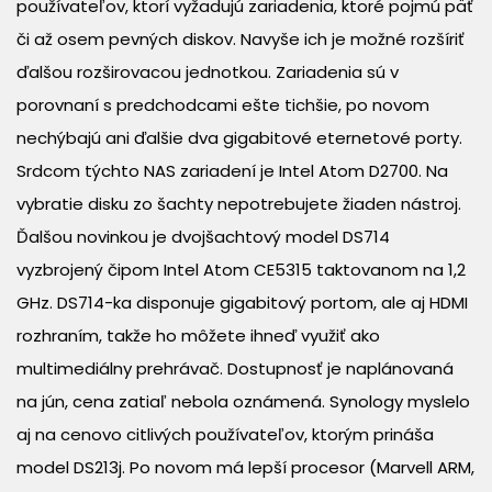
používateľov, ktorí vyžadujú zariadenia, ktoré pojmú päť
či až osem pevných diskov. Navyše ich je možné rozšíriť
ďalšou rozširovacou jednotkou. Zariadenia sú v
porovnaní s predchodcami ešte tichšie, po novom
nechýbajú ani ďalšie dva gigabitové eternetové porty.
Srdcom týchto NAS zariadení je Intel Atom D2700. Na
vybratie disku zo šachty nepotrebujete žiaden nástroj.
Ďalšou novinkou je dvojšachtový model DS714
vyzbrojený čipom Intel Atom CE5315 taktovanom na 1,2
GHz. DS714-ka disponuje gigabitový portom, ale aj HDMI
rozhraním, takže ho môžete ihneď využiť ako
multimediálny prehrávač. Dostupnosť je naplánovaná
na jún, cena zatiaľ nebola oznámená. Synology myslelo
aj na cenovo citlivých používateľov, ktorým prináša
model DS213j. Po novom má lepší procesor (Marvell ARM,