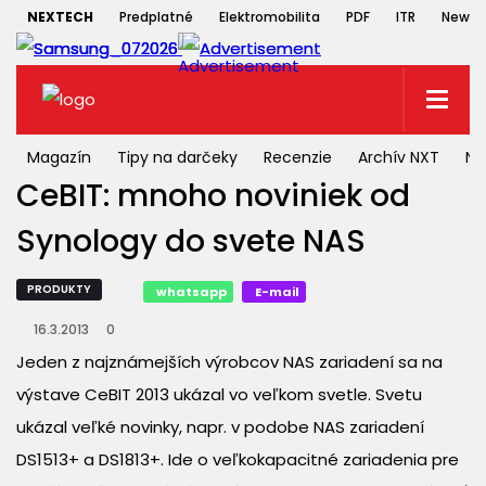
NEXTECH
Predplatné
Elektromobilita
PDF
ITR
Newsle
Magazín
Tipy na darčeky
Recenzie
Archív NXT
NX
CeBIT: mnoho noviniek od
Synology do svete NAS
PRODUKTY
whatsapp
E-mail
16.3.2013
0
Jeden z najznámejších výrobcov NAS zariadení sa na
výstave CeBIT 2013 ukázal vo veľkom svetle. Svetu
ukázal veľké novinky, napr. v podobe NAS zariadení
DS1513+ a DS1813+. Ide o veľkokapacitné zariadenia pre