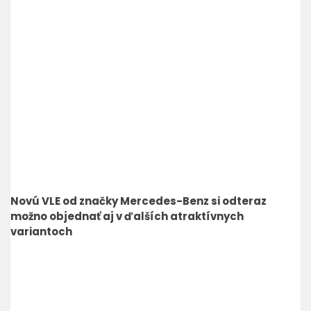
Novú VLE od značky Mercedes-Benz si odteraz
možno objednať aj v ďalších atraktívnych
variantoch