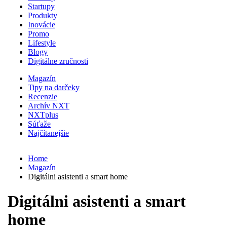
Startupy
Produkty
Inovácie
Promo
Lifestyle
Blogy
Digitálne zručnosti
Magazín
Tipy na darčeky
Recenzie
Archív NXT
NXTplus
Súťaže
Najčítanejšie
Home
Magazín
Digitálni asistenti a smart home
Digitálni asistenti a smart
home