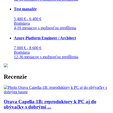
Test manažér
5 400 € - 6 400 €
Bratislava
4-16 mesiacov s možnosťou predĺženia
Azure Platform Engineer / Architect
7 000 € - 8 600 €
Bratislava
12-36 mesiacov s možnosťou predĺženia
Recenzie
Orava Capella-1B: reproduktory k PC aj do
obývačky s dobrými ...