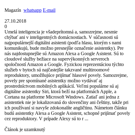
Magazín
whatsapp
E-mail
27.10.2018
0
Umelá inteligencia je všadeprítomná a, samozrejme, nesmie
chýbať ani v inteligentných domácnostiach. V súčasnosti sú
najpopulárnejší digitálni asistenti (podľa hlasu, ktorým s nami
komunikujú, bude možno presnejšie označenie asistentky). Pre
nás najdostupnejšie sú Amazon Alexa a Google Asistent. Sú to
cloudové služby bežiace na supervýkonných serveroch
spoločností Amazon a Google. Fyzickou reprezentáciou týchto
služieb v bytoch sú najčastejšie takzvané multiroomové
reproduktory, umožňujúce prijímať hlasové povely. Samozrejme,
povely pre spomínané asistentky možno vydávať aj
prostredníctvom mobilných aplikácií. Veľmi populárne sú aj
digitálne asistentky Siri, ktorá beží na platformách Apple, a
Cortana na platforme Microsoft Windows. Zatiaľ ani jedna z
asistentiek nie je lokalizovaná do slovenčiny ani češtiny, takže pri
ich používaní si navyše zdokonalíte angličtinu. Námetom článku
budú asistentky Alexa a Google Asistent, schopné prijímať povely
cez reproduktory. V prípade Alexy sú to r ...
Článok je uzamknutý