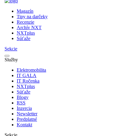
Magazín
Tipy na darčeky
Recenzie
Archív NXT
NXTplus
Súťaže
Sekcie
Služby
Elektromobilita
IT GALA
IT Ročenka
NXTplus
Súťaže
Blogy
RSS
Inzercia
Newsletter
Predplatné
Kontakt
Sekcie