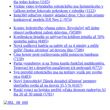
iba jedno koleso (1165)
Virálne video hybridného robotického psa šprintujúceho v
ťažkom teréne šokovalo pokrokom v robotike (1122)
Insta360 odhaľuje vlastný skladací dron. Chce ním priamo
konkurovať modelu DJI Neo 2. (974)
Koniec bolestivého vŕtania zubov. Revolučný gél úplne
obnoví poškodenú zubnú sklovinu. (50589)
Konštrukcia lietadla so splývavým krídlom prináša až 50%
spotrebu paliva (8495)
Nová sodíková batéria sa nabije už za 4 minúty a môže
znížiť čínsku závislosť od dovozu lítia (7586)
Čína bojuje proti rozširovaniu púští pomocou bambusu
(7159)
Partia youtuberov si na Temu kupila funkčnú multikoptéru.
Testovací let s dospelým pasažierom ich prekvapil (6772)
Syn prerobil robotického psa na terénny vozík pre svojho
otca (6483)
Nový fotovoltický článok dosiahol účinnosť premeny
slnečného svetla až na úrovni 35,5 % (6167)
Ruskí vojaci na bojisku prežijú vďaka dronom riadeným AI
iba 20 až 30 minút (5781)