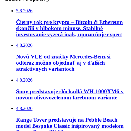
5.8.2026
Čierny rok pre krypto – Bitcoin či Ethereum
skončili v hlbokom mínuse. Stabilné
investovanie vyzerá inak, upozorňuje expert
4.8.2026
Novú VLE od značky Mercedes-Benz si
odteraz možno objednať aj v ďalších
atraktívnych variantoch
4.8.2026
Sony predstavuje slúchadlá WH-1000XM6 v
novom olivovozelenom farebnom variante
4.8.2026
Range Tover predstavuje na Pebble Beach
model Bespoke Classic inšpirovaný modelom