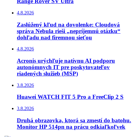
Range Rover SV Ultra
4.8.2026
Zaslúžený kľud na dovolenke: Cloudová
správa Nebula rieši „nepríjemnú otázku“
dohľadu nad firemnou sieťou
4.8.2026
Acronis urýchľuje natívnu AI podporu
autonómnych IT pre poskytovateľov
riadených služieb (MSP)
3.8.2026
Huawei WATCH FIT 5 Pro a FreeClip 2 S
3.8.2026
Druhá obrazovka, ktorá sa zmestí do batohu.
Monitor HP 514pn na prácu odkiaľkoľvek