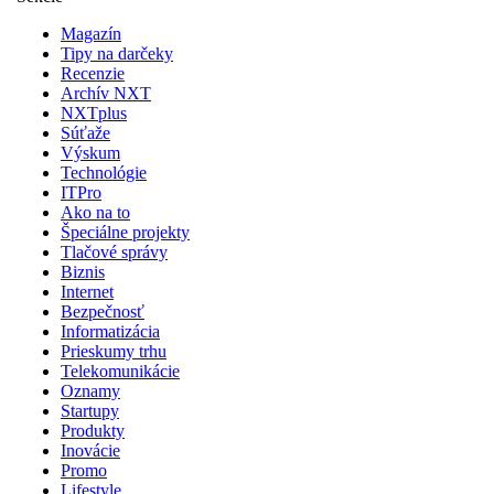
Magazín
Tipy na darčeky
Recenzie
Archív NXT
NXTplus
Súťaže
Výskum
Technológie
ITPro
Ako na to
Špeciálne projekty
Tlačové správy
Biznis
Internet
Bezpečnosť
Informatizácia
Prieskumy trhu
Telekomunikácie
Oznamy
Startupy
Produkty
Inovácie
Promo
Lifestyle