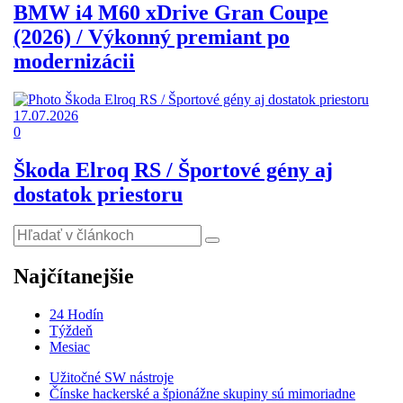
BMW i4 M60 xDrive Gran Coupe
(2026) / Výkonný premiant po
modernizácii
17.07.2026
0
Škoda Elroq RS / Športové gény aj
dostatok priestoru
Najčítanejšie
24 Hodín
Týždeň
Mesiac
Užitočné SW nástroje
Čínske hackerské a špionážne skupiny sú mimoriadne