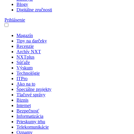
Blogy
Digitálne zručnosti
Prihlásenie
Magazín
Tipy na darčeky
Recenzie
Archív NXT
NXTplus
Súťaže
Výskum
Technológie
ITPro
Ako na to
Špeciálne projekty
Tlačové správy
Biznis
Internet
Bezpečnosť
Informatizácia
Prieskumy trhu
Telekomunikácie
Oznamy