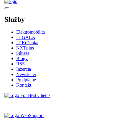
Služby
Elektromobilita
IT GALA
IT Ročenka
NXTplus
Súťaže
Blogy
RSS
Inzercia
Newsletter
Predplatné
Kontakt
Vytvorené spoločnosťou For Best Clients, s.r.o.
Hostingove služby poskytuje spoločnosť WebSupport, s.r.o.