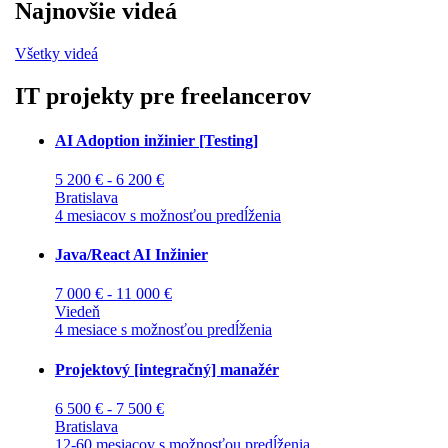
Najnovšie videá
Všetky videá
IT projekty pre freelancerov
AI Adoption inžinier [Testing]
5 200 € - 6 200 €
Bratislava
4 mesiacov s možnosťou predĺženia
Java/React AI Inžinier
7 000 € - 11 000 €
Viedeň
4 mesiace s možnosťou predĺženia
Projektový [integračný] manažér
6 500 € - 7 500 €
Bratislava
12-60 mesiacov s možnosťou predĺženia