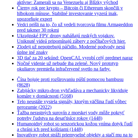
aktívne: Zamerali sa na Venezuelu aj Blízky východ
Čierny rok pre krypto – Bitcoin či Ethereum skončili v
hlbokom mínuse. Stabilné investovanie vyzerá inak,
upozorňuje expert
Vedci prišli na to, čo už vedeli tvorcovia filmu Armageddon
pred takmer 30 rokmi
Ukrajinské FPV drony naháňajú ruských vojakov.
Uniknuté videá pripomínajú zábery z počítačových hier.
Zlodeji už nepotrebujú páčidlo. Moderné podvody nesú
úplne iné znaky
3D tlač za 20 sekúnd: OpenCAL vyrobí celý predmet naraz
Nočné videnie už nebude iba zelené. Nový prototyp
okuliarov premieňa infračervené svetlo na farby.
Čína bojuje proti rozširovaniu púští pomocou bambusu
(8628)
Zabijácky mikro-dron vyhľadáva a mechanicky likviduje
komáre v domácnosti (5168)
Telo neustále vysiela signály, ktorým väčšina ľudí vôbec
nerozumie (2022)
Ťažba nerastných surovín z morskej vody môže pokryť
potreby ľudstva na desaťtisíce rokov (1448)
Humanoidný robot so senzorickou kožou vníma dotyk ľudí
a chráni ich pred kolíziami (1448)
Inovatívny robot stráži priemyselné objekty a stačí mu na to