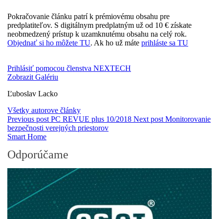
Pokračovanie článku patrí k prémiovému obsahu pre
predplatiteľov. S digitálnym predplatným už od 10 € získate
neobmedzený prístup k uzamknutému obsahu na celý rok.
Objednať si ho môžete TU
. Ak ho už máte
prihláste sa TU
Prihlásiť pomocou členstva NEXTECH
Zobrazit Galériu
Ľuboslav Lacko
Všetky autorove články
Previous post
PC REVUE plus 10/2018
Next post
Monitorovanie
bezpečnosti verejných priestorov
Smart Home
Odporúčame