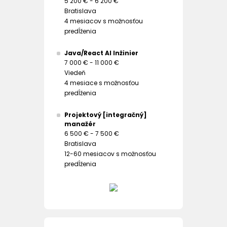
5 200 € - 6 200 €
Bratislava
4 mesiacov s možnosťou
predĺženia
Java/React AI Inžinier
7 000 € - 11 000 €
Viedeň
4 mesiace s možnosťou
predĺženia
Projektový [integračný]
manažér
6 500 € - 7 500 €
Bratislava
12-60 mesiacov s možnosťou
predĺženia