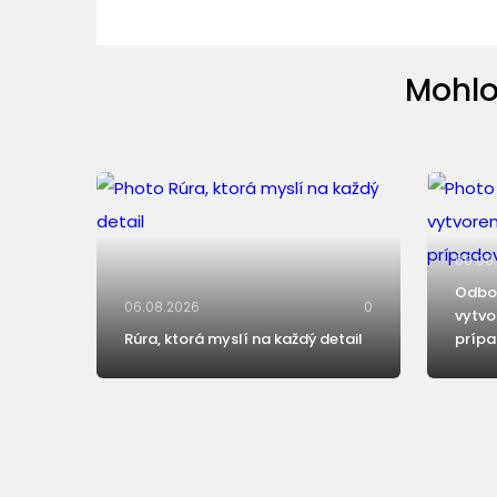
Mohlo
06.08
Odbor
06.08.2026
0
vytvo
Rúra, ktorá myslí na každý detail
príp