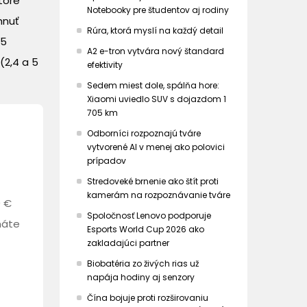
toré
Notebooky pre študentov aj rodiny
hnuť
Rúra, ktorá myslí na každý detail
75
A2 e-tron vytvára nový štandard
(2,4 a 5
efektivity
Sedem miest dole, spálňa hore:
Xiaomi uviedlo SUV s dojazdom 1
705 km
Odborníci rozpoznajú tváre
vytvorené AI v menej ako polovici
prípadov
Stredoveké brnenie ako štít proti
kamerám na rozpoznávanie tváre
0 €
Spoločnosť Lenovo podporuje
máte
Esports World Cup 2026 ako
zakladajúci partner
Biobatéria zo živých rias už
napája hodiny aj senzory
Čína bojuje proti rozširovaniu