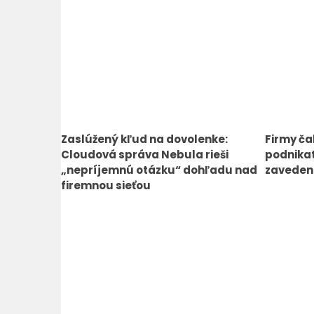
Zaslúžený kľud na dovolenke:
Firmy ča
Cloudová správa Nebula rieši
podnikat
„nepríjemnú otázku“ dohľadu nad
zavedeni
firemnou sieťou