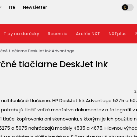
F
ITR
Newsletter
Tipy na darčeky
Recenzie
Archív NXT
NXTplus
čné tlačiarne DeskJet Ink Advantage
čné tlačiarne DeskJet Ink
2
ultifunkčné tlačiarne: HP DeskJet Ink Advantage 5275 a 507
í potrebujú tlačiť veľké množstvo dokumentov a fotografií v
tlače, kopírovania ani skenovania, s ktorými je ich použitie 
 5275 a 5075 nahrádzajú modely 4535 a 4675. Hlavnou výho