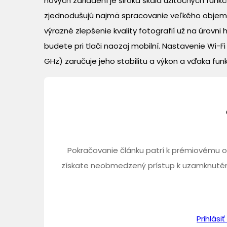
nových zariadení je široká škála užitočných funkc
zjednodušujú najmä spracovanie veľkého objem
výrazné zlepšenie kvality fotografií už na úrovn
budete pri tlači naozaj mobilní. Nastavenie Wi-
GHz) zaručuje jeho stabilitu a výkon a vďaka funkc
Pokračovanie článku patrí k prémiovému o
získate neobmedzený prístup k uzamknutém
Prihlás