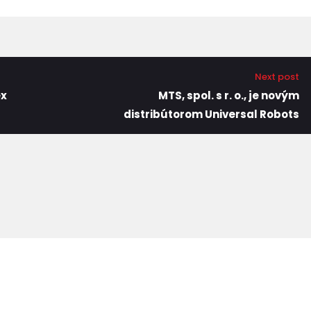
Next post
ex
MTS, spol. s r. o., je novým
distribútorom Universal Robots