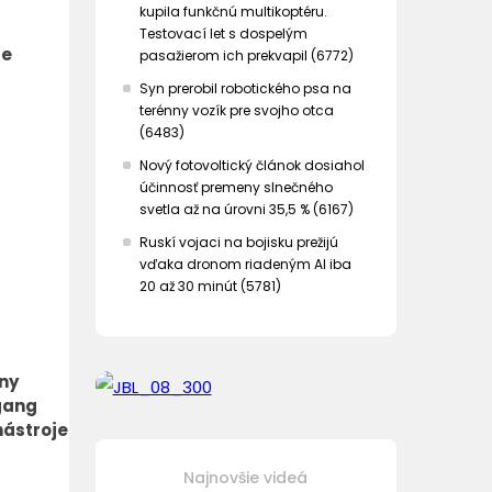
kupila funkčnú multikoptéru.
Testovací let s dospelým
je
pasažierom ich prekvapil (6772)
Syn prerobil robotického psa na
terénny vozík pre svojho otca
(6483)
Nový fotovoltický článok dosiahol
účinnosť premeny slnečného
svetla až na úrovni 35,5 % (6167)
Ruskí vojaci na bojisku prežijú
vďaka dronom riadeným AI iba
20 až 30 minút (5781)
iny
gang
nástroje
Najnovšie videá