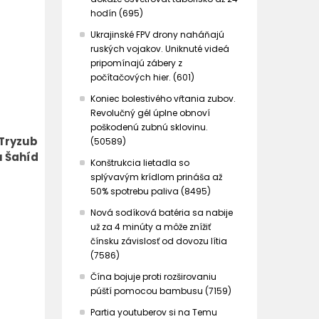
hodín (695)
Ukrajinské FPV drony naháňajú
ruských vojakov. Uniknuté videá
pripomínajú zábery z
počítačových hier. (601)
Koniec bolestivého vŕtania zubov.
Revolučný gél úplne obnoví
poškodenú zubnú sklovinu.
 Tryzub
(50589)
u Šahíd
Konštrukcia lietadla so
splývavým krídlom prináša až
50% spotrebu paliva (8495)
Nová sodíková batéria sa nabije
už za 4 minúty a môže znížiť
čínsku závislosť od dovozu lítia
(7586)
Čína bojuje proti rozširovaniu
púští pomocou bambusu (7159)
Partia youtuberov si na Temu