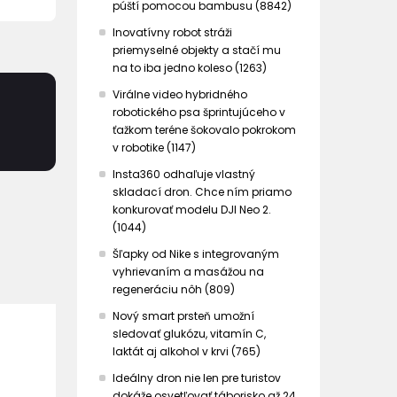
púští pomocou bambusu (8842)
Inovatívny robot stráži
priemyselné objekty a stačí mu
na to iba jedno koleso (1263)
Virálne video hybridného
robotického psa šprintujúceho v
ťažkom teréne šokovalo pokrokom
v robotike (1147)
Insta360 odhaľuje vlastný
skladací dron. Chce ním priamo
konkurovať modelu DJI Neo 2.
(1044)
Šľapky od Nike s integrovaným
vyhrievaním a masážou na
regeneráciu nôh (809)
Nový smart prsteň umožní
sledovať glukózu, vitamín C,
laktát aj alkohol v krvi (765)
Ideálny dron nie len pre turistov
dokáže osvetľovať táborisko až 24