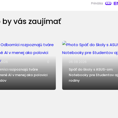
 by vás zaujímať
.2026
0
06.08.2026
níci rozpoznajú tváre
Späť do školy s ASUS-om:
rené AI v menej ako polovici
Notebooky pre študentov aj
adov
rodiny