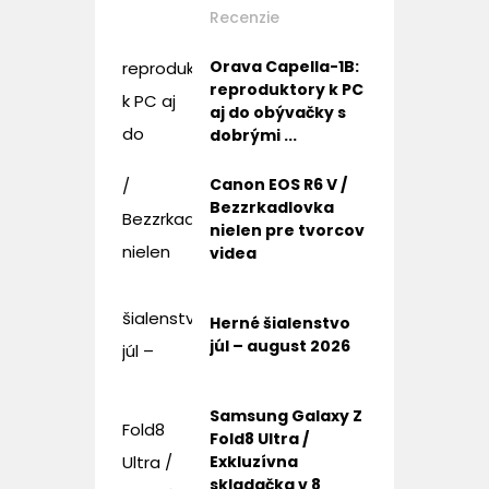
Recenzie
Orava Capella-1B:
reproduktory k PC
aj do obývačky s
dobrými ...
Canon EOS R6 V /
Bezzrkadlovka
nielen pre tvorcov
videa
Herné šialenstvo
júl – august 2026
Samsung Galaxy Z
Fold8 Ultra /
Exkluzívna
skladačka v 8