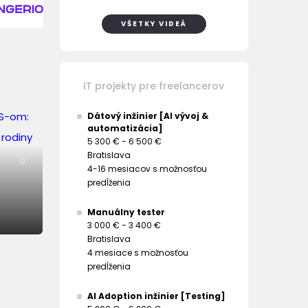
VŠETKY VIDEÁ
IT projekty pre freelancerov
Dátový inžinier [AI vývoj &
automatizácia]
5 300 € - 6 500 €
Bratislava
0
4-16 mesiacov s možnosťou
predĺženia
Manuálny tester
3 000 € - 3 400 €
Bratislava
4 mesiace s možnosťou
predĺženia
AI Adoption inžinier [Testing]