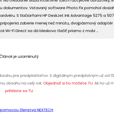
ií. Na ovládanie slúžia intuitívne 5,8cm dotykové obrazovky, k
u dokumentov. Vstavaný software Photo Fix pomohol dosia
i hardvéru. S tlačiarňami HP DeskJet Ink Advantage 5275 a 50
Fi pripojenia zaberie menej než minútu, dvojpásmový adaptér 
ii Wi-Fi Direct sa dá bleskovo tlačiť priamo z mobi ...
Článok je uzamknutý
bsahu pre predplatiteľov. S digitálnym predplatným už od 1
u obsahu na celý rok.
Objednať si ho môžete TU
. Ak ho už 
prihláste sa TU
iť pomocou členstva NEXTECH