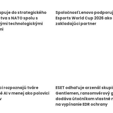
upuje do strategického
Spoločnosť Lenovo podporu
tva s NATO spolu s
Esports World Cup 2026 ako
ými technologickými
zakladajúci partner
mi
i rozpoznajú tváre
ESET odhaľuje arzenál skup
é AI v menej ako polovici
Gentlemen, ransomvérový 
v
dodáva útočníkom vlastné 
na vypínanie EDR ochrany