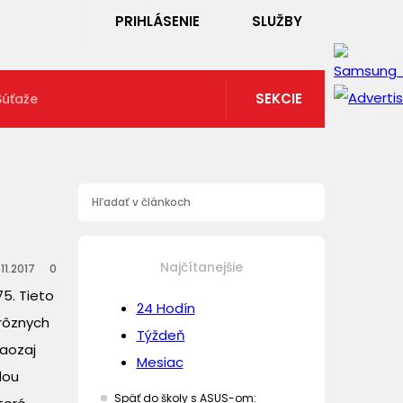
PRIHLÁSENIE
SLUŽBY
SEKCIE
Súťaže
Najčítanejšie
.11.2017
0
5. Tieto
24 Hodín
 rôznych
Týždeň
naozaj
Mesiac
dou
Späť do školy s ASUS-om: