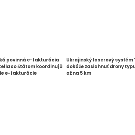
ká povinná e-fakturácia
Ukrajinský laserový systém
elia so štátom koordinujú
dokáže zasiahnuť drony typ
e e-fakturácie
až na 5 km