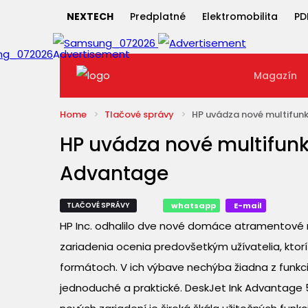
NEXTECH
Predplatné
Elektromobilita
PD
Magazín
Home
Tlačové správy
HP uvádza nové multifunk
HP uvádza nové multifunk
Advantage
TLAČOVÉ SPRÁVY
whatsapp
E-mail
HP Inc. odhalilo dve nové domáce atramentové m
zariadenia ocenia predovšetkým užívatelia, ktor
formátoch. V ich výbave nechýba žiadna z funkcií 
jednoduché a praktické. DeskJet Ink Advantage