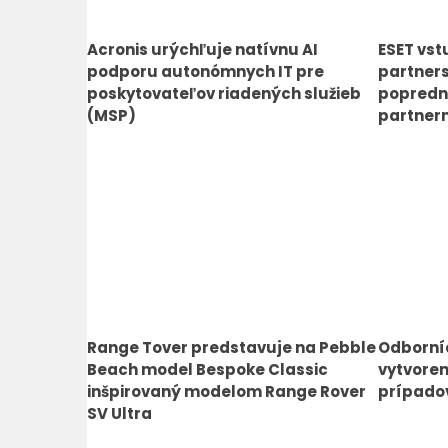
Acronis urýchľuje natívnu AI
ESET vst
podporu autonómnych IT pre
partners
poskytovateľov riadených služieb
popredn
(MSP)
partner
Range Tover predstavuje na Pebble
Odborníc
Beach model Bespoke Classic
vytvoren
inšpirovaný modelom Range Rover
prípado
SV Ultra