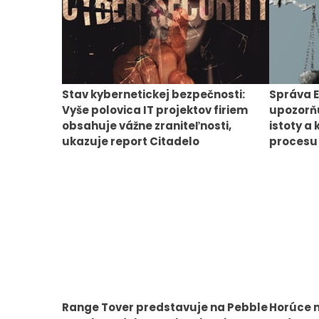
Stav kybernetickej bezpečnosti:
Správa E
Vyše polovica IT projektov firiem
upozorňu
obsahuje vážne zraniteľnosti,
istoty a 
ukazuje report Citadelo
procesu
Range Tover predstavuje na Pebble
Horúce n