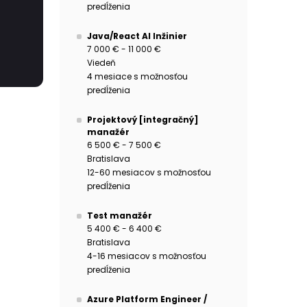
predĺženia
Java/React AI Inžinier
7 000 € - 11 000 €
Viedeň
4 mesiace s možnosťou
predĺženia
Projektový [integračný]
manažér
6 500 € - 7 500 €
Bratislava
12-60 mesiacov s možnosťou
predĺženia
Test manažér
5 400 € - 6 400 €
Bratislava
4-16 mesiacov s možnosťou
predĺženia
Azure Platform Engineer /