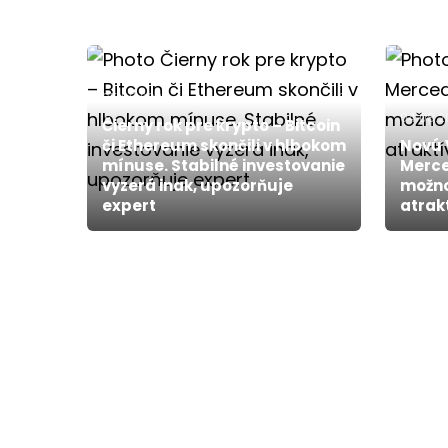
05.08.2026
0
04.08.
Čierny rok pre krypto – Bitcoin
či Ethereum skončili v hlbokom
Novú 
mínuse. Stabilné investovanie
Merce
vyzerá inak, upozorňuje
možno
expert
atrak