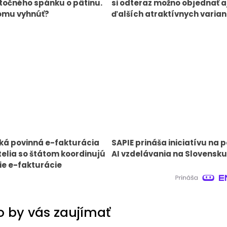
očného spánku o pätinu.
si odteraz možno objednať aj
omu vyhnúť?
ďalších atraktívnych varia
ká povinná e-fakturácia
SAPIE prináša iniciatívu na
elia so štátom koordinujú
AI vzdelávania na Slovensku
e e-fakturácie
 by vás zaujímať