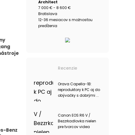
Architect
7 000 € - 8 600 €
Bratislava
12-36 mesiacov s možnosťou
predĺženia
iny
gang
nástroje
Recenzie
Orava Capella-1B:
reproduktory k PC aj do
obývačky s dobrými ...
Canon EOS R6 V /
Bezzrkadlovka nielen
pre tvorcov videa
es-Benz