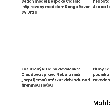
Beach model Bespoke Classic
nedostat
inšpirovaný modelom Range Rover
Ako sa t
SV Ultra
Zaslúžený kľud na dovolenke:
Firmy ča
Cloudová správa Nebula rieši
podnikat
„nepríjemnú otázku“ dohľadu nad
zavedeni
firemnou sieťou
Mohlo