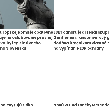
urópskej komisie opätovne
ESET odhaľuje arzenál skup
je na oslabovanie právnej
Gentlemen, ransomvérový 
kvality legislatívneho
dodáva útočníkom vlastné 
 na Slovensku
na vypínanie EDR ochrany
oci zvyšujú riziko
Novú VLE od značky Merced