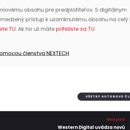
émiovému obsahu pre predplatiteľov. S digitálnym
bmedzený prístup k uzamknutému obsahu na celý 
ete TU
. Ak ho už máte
prihláste sa TU
 pomocou členstva NEXTECH
VŠETKY AUTOROVE Č
Next post
Western Digital uvádza novú