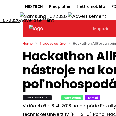
NEXTECH
Predplatné
Elektromobilita
PD
Magazín
Home
Tlačové správy
Hackathon AllForJan prin
Hackathon AllF
nástroje na ko
poľnohospodár
TLAČOVÉ SPRÁVY
whatsapp
E-mail
V dňoch 6 - 8. 4. 2018 sa na pôde Fakult
technickej univerzity (FIIT STU) konal Ha