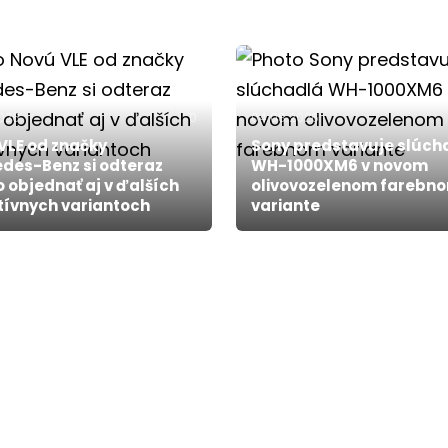
2026
0
04.08.2026
VLE od značky
Sony predstavuje slúch
des-Benz si odteraz
WH-1000XM6 v novom
 objednať aj v ďalších
olivovozelenom farebn
tívnych variantoch
variante