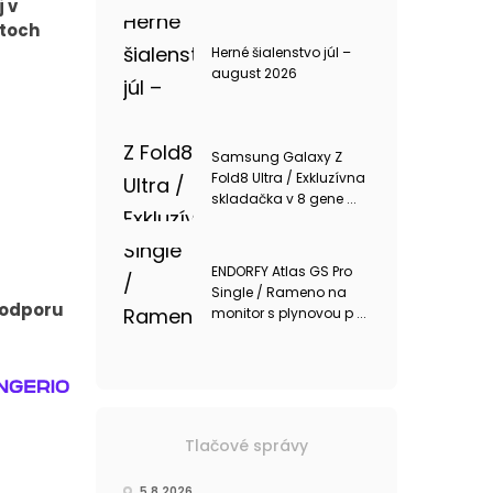
 v
ntoch
Herné šialenstvo júl –
august 2026
Samsung Galaxy Z
Fold8 Ultra / Exkluzívna
skladačka v 8 gene ...
ENDORFY Atlas GS Pro
Single / Rameno na
 podporu
monitor s plynovou p ...
Tlačové správy
5.8.2026