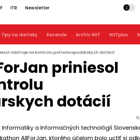
F
ITR
Newsletter
Tipy na darčeky
Recenzie
Archív NXT
NXTplus
S
iesol nástroje na kontrolu poľnohospodárskych dotácií
orJan priniesol
ntrolu
skych dotácií
13
y Informatiky a Informačných technológií Slovensk
ckathon AllForJan, ktorého účelom bolo uctiť si odk