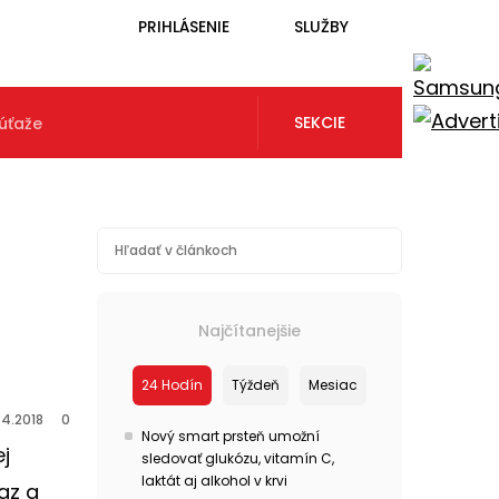
PRIHLÁSENIE
SLUŽBY
SEKCIE
úťaže
Najčítanejšie
24 Hodín
Týždeň
Mesiac
.4.2018
0
Nový smart prsteň umožní
ej
sledovať glukózu, vitamín C,
laktát aj alkohol v krvi
az a