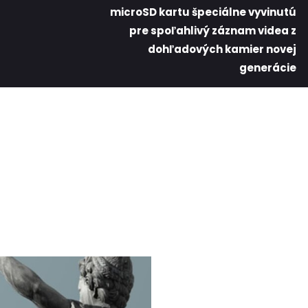
microSD kartu špeciálne vyvinutú
pre spoľahlivý záznam videa z
dohľadových kamier novej
generácie