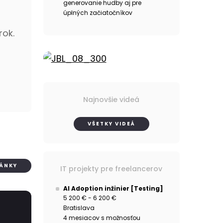
generovanie hudby aj pre
úplných začiatočníkov
rok.
Najnovšie videá
VŠETKY VIDEÁ
LÁNKY
IT projekty pre freelancerov
AI Adoption inžinier [Testing]
5 200 € - 6 200 €
Bratislava
4 mesiacov s možnosťou