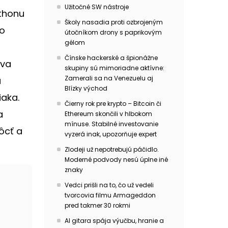
Užitočné SW nástroje
athonu
Školy nasadia proti ozbrojeným
do
útočníkom drony s paprikovým
gélom
Čínske hackerské a špionážne
tva
skupiny sú mimoriadne aktívne:
Zamerali sa na Venezuelu aj
á
Blízky východ
iaka.
Čierny rok pre krypto – Bitcoin či
a
Ethereum skončili v hlbokom
mínuse. Stabilné investovanie
ôcť a
vyzerá inak, upozorňuje expert
Zlodeji už nepotrebujú páčidlo.
Moderné podvody nesú úplne iné
znaky
Vedci prišli na to, čo už vedeli
tvorcovia filmu Armageddon
pred takmer 30 rokmi
AI gitara spája výučbu, hranie a