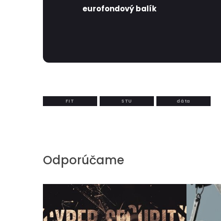
eurofondový balík
FIT
STU
dáta
Odporúčame