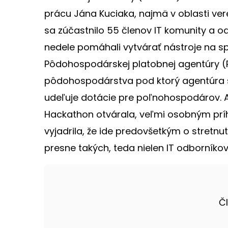
prácu Jána Kuciaka, najmä v oblasti ve
sa zúčastnilo 55 členov IT komunity a od
nedele pomáhali vytvárať nástroje na spr
Pôdohospodárskej platobnej agentúry (PP
pôdohospodárstva pod ktorý agentúra sp
udeľuje dotácie pre poľnohospodárov. A
Hackathon otvárala, veľmi osobným príh
vyjadrila, že ide predovšetkým o stretnu
presne takých, teda nielen IT odborníkov, 
Č