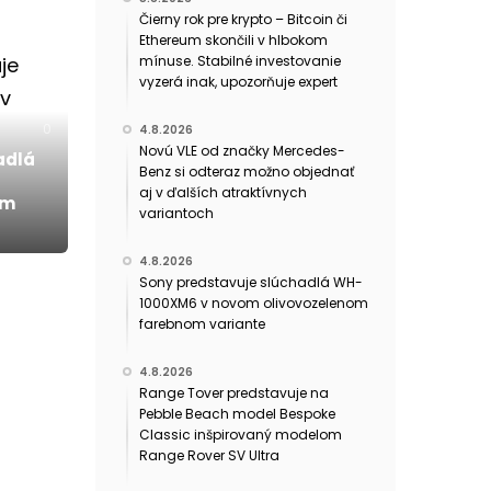
Čierny rok pre krypto – Bitcoin či
Ethereum skončili v hlbokom
mínuse. Stabilné investovanie
vyzerá inak, upozorňuje expert
0
4.8.2026
Novú VLE od značky Mercedes-
adlá
Benz si odteraz možno objednať
aj v ďalších atraktívnych
om
variantoch
4.8.2026
Sony predstavuje slúchadlá WH-
1000XM6 v novom olivovozelenom
farebnom variante
4.8.2026
Range Tover predstavuje na
Pebble Beach model Bespoke
Classic inšpirovaný modelom
Range Rover SV Ultra