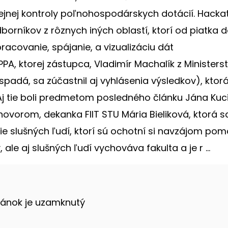
rejnej kontroly poľnohospodárskych dotácií. Hack
borníkov z rôznych iných oblastí, ktorí od piatka 
acovanie, spájanie, a vizualizáciu dát
A, ktorej zástupca, Vladimír Machalík z Ministers
adá, sa zúčastnil aj vyhlásenia výsledkov), ktor
j tie boli predmetom posledného článku Jána Kuc
ovorom, dekanka FIIT STU Mária Bieliková, ktorá s
tie slušných ľudí, ktorí sú ochotní si navzájom pom
ale aj slušných ľudí vychováva fakulta a je r ...
lánok je uzamknutý