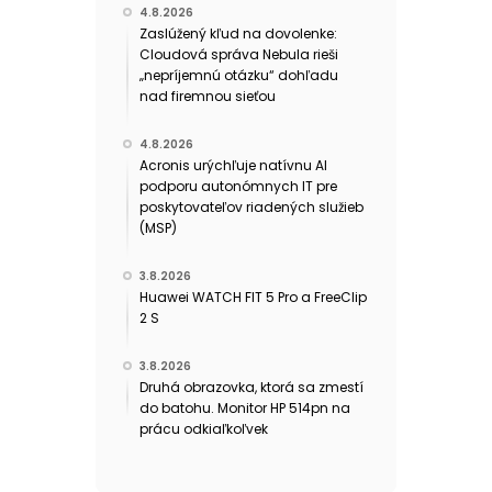
4.8.2026
Zaslúžený kľud na dovolenke:
Cloudová správa Nebula rieši
„nepríjemnú otázku“ dohľadu
nad firemnou sieťou
4.8.2026
Acronis urýchľuje natívnu AI
podporu autonómnych IT pre
poskytovateľov riadených služieb
(MSP)
3.8.2026
Huawei WATCH FIT 5 Pro a FreeClip
2 S
3.8.2026
Druhá obrazovka, ktorá sa zmestí
do batohu. Monitor HP 514pn na
prácu odkiaľkoľvek