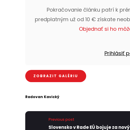
Pokračovanie článku patrí k pr
predplatným už od 10 € získate neo
Objednať si ho môž
Prihlásiť
ZOBRAZIT GALÉRIU
Radovan Kavický
Previous post
Slovensko v Rade EÚ bojuje za nový