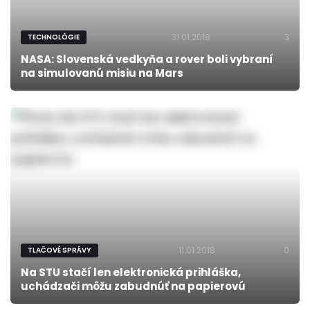
31.01.2018
3
TECHNOLÓGIE
NASA: Slovenská vedkyňa a rover boli vybraní
na simulovanú misiu na Mars
11.01.2018
0
TLAČOVÉ SPRÁVY
Na STU stačí len elektronická prihláška,
uchádzači môžu zabudnúť na papierovú