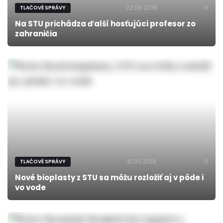
22.06.2018
0
TLAČOVÉ SPRÁVY
Na STU prichádza ďalší hosťujúci profesor zo
zahraničia
31.05.2018
0
TLAČOVÉ SPRÁVY
Nové bioplasty z STU sa môžu rozložiť aj v pôde i
vo vode