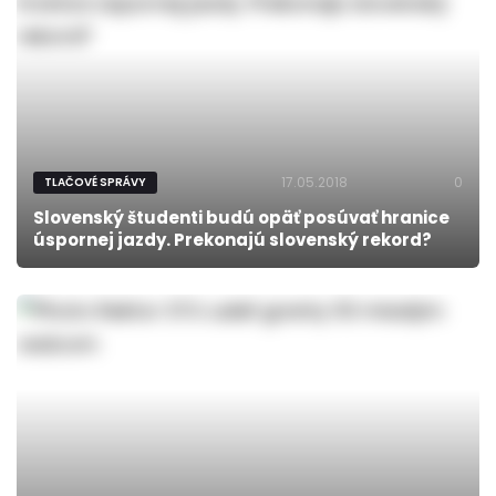
17.05.2018
0
TLAČOVÉ SPRÁVY
Slovenský študenti budú opäť posúvať hranice
úspornej jazdy. Prekonajú slovenský rekord?