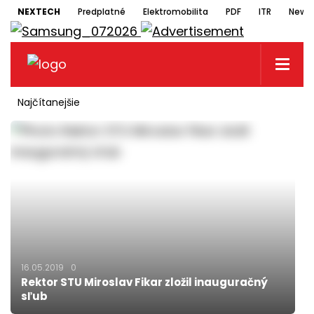
NEXTECH
Predplatné
Elektromobilita
PDF
ITR
Newsl
Najčítanejšie
16.05.2019
0
Rektor STU Miroslav Fikar zložil inauguračný
sľub