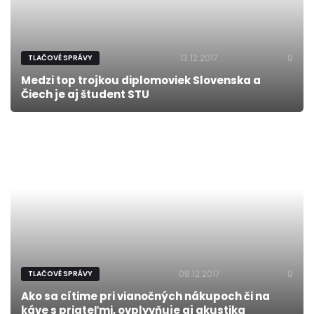
13.12.2017
0
TLAČOVÉ SPRÁVY
Medzi top trojkou diplomoviek Slovenska a
Čiech je aj študent STU
08.12.2017
0
TLAČOVÉ SPRÁVY
Ako sa cítime pri vianočných nákupoch či na
káve s priateľmi, ovplyvňuje aj akustika