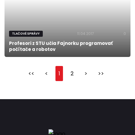
11.04.2017
0
TLAČOVÉ SPRÁVY
Profesori z STU učia Fajnorku programovať
počítače a robotov
<<
<
1
2
>
>>