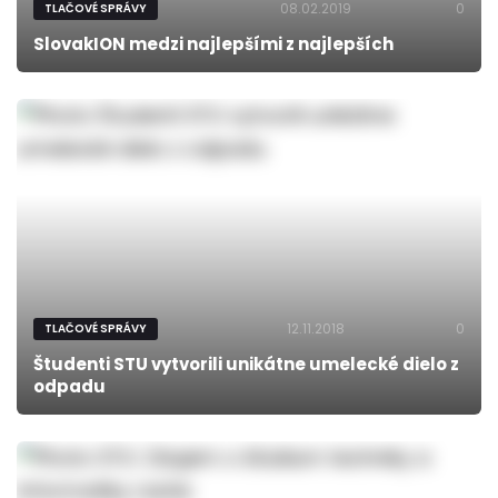
08.02.2019
0
TLAČOVÉ SPRÁVY
SlovakION medzi najlepšími z najlepších
12.11.2018
0
TLAČOVÉ SPRÁVY
Študenti STU vytvorili unikátne umelecké dielo z
odpadu