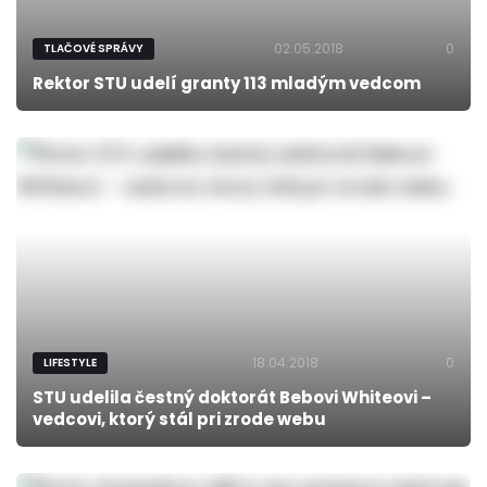
02.05.2018
0
TLAČOVÉ SPRÁVY
Rektor STU udelí granty 113 mladým vedcom
18.04.2018
0
LIFESTYLE
STU udelila čestný doktorát Bebovi Whiteovi –
vedcovi, ktorý stál pri zrode webu