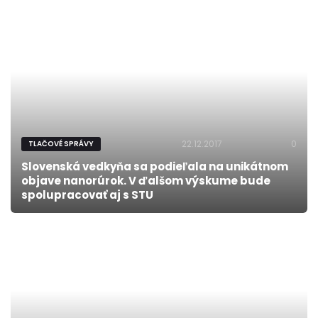
22.12.2017
0
TLAČOVÉ SPRÁVY
Slovenská vedkyňa sa podieľala na unikátnom
objave nanorúrok. V ďalšom výskume bude
spolupracovať aj s STU