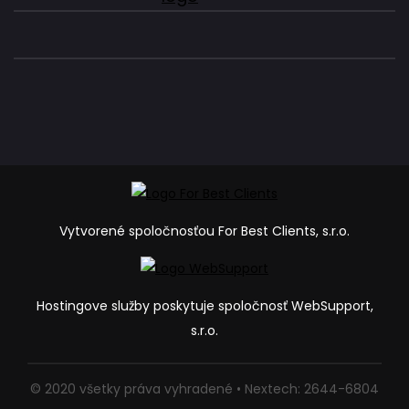
Vytvorené spoločnosťou For Best Clients, s.r.o.
Hostingove služby poskytuje spoločnosť WebSupport,
s.r.o.
© 2020 všetky práva vyhradené • Nextech: 2644-6804