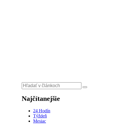
Najčítanejšie
24 Hodín
Týždeň
Mesiac