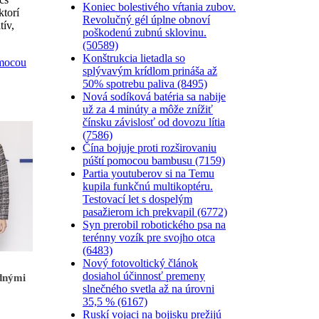
Koniec bolestivého vŕtania zubov.
ktorí
Revolučný gél úplne obnoví
tív,
poškodenú zubnú sklovinu.
(50589)
Konštrukcia lietadla so
omocou
splývavým krídlom prináša až
50% spotrebu paliva (8495)
Nová sodíková batéria sa nabije
už za 4 minúty a môže znížiť
čínsku závislosť od dovozu lítia
(7586)
Čína bojuje proti rozširovaniu
púští pomocou bambusu (7159)
Partia youtuberov si na Temu
kupila funkčnú multikoptéru.
Testovací let s dospelým
pasažierom ich prekvapil (6772)
Syn prerobil robotického psa na
terénny vozík pre svojho otca
(6483)
Nový fotovoltický článok
dosiahol účinnosť premeny
ednými
slnečného svetla až na úrovni
35,5 % (6167)
Ruskí vojaci na bojisku prežijú