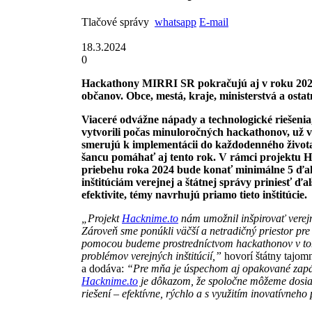
Tlačové správy
whatsapp
E-mail
18.3.2024
0
Hackathony MIRRI SR pokračujú aj v roku 2024, 
občanov. Obce, mestá, kraje, ministerstvá a ost
Viaceré odvážne nápady a technologické riešenia,
vytvorili počas minuloročných hackathonov, už v
smerujú k implementácii do každodenného života 
šancu pomáhať aj tento rok. V rámci projektu 
priebehu roka 2024 bude konať minimálne 5 ďal
inštitúciám verejnej a štátnej správy priniesť ď
efektivite, témy navrhujú priamo tieto inštitúcie.
„Projekt
Hacknime.to
nám umožnil inšpirovať verejné
Zároveň sme ponúkli väčší a netradičný priestor pr
pomocou budeme prostredníctvom hackathonov v tom
problémov verejných inštitúcií,”
hovorí štátny tajomn
a dodáva:
“Pre mňa je úspechom aj opakované zapája
Hacknime.to
je dôkazom, že spoločne môžeme dosiah
riešení – efektívne, rýchlo a s využitím inovatívneho