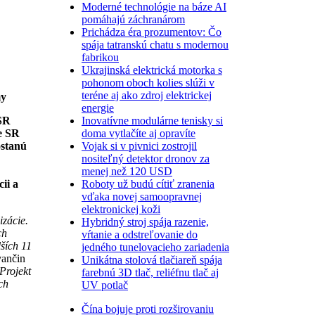
Moderné technológie na báze AI
pomáhajú záchranárom
Prichádza éra prozumentov: Čo
spája tatranskú chatu s modernou
fabrikou
Ukrajinská elektrická motorka s
pohonom oboch kolies slúži v
teréne aj ako zdroj elektrickej
my
energie
Inovatívne modulárne tenisky si
 SR
doma vytlačíte aj opravíte
ie SR
Vojak si v pivnici zostrojil
ostanú
nositeľný detektor dronov za
menej než 120 USD
Roboty už budú cítiť zranenia
ii a
vďaka novej samoopravnej
elektronickej koži
izácie.
Hybridný stroj spája razenie,
ch
vŕtanie a odstreľovanie do
ších 11
jedného tunelovacieho zariadenia
vančin
Unikátna stolová tlačiareň spája
Projekt
farebnú 3D tlač, reliéfnu tlač aj
ch
UV potlač
Čína bojuje proti rozširovaniu