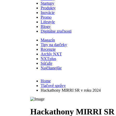
Startupy
Produkty
Inovácie
Promo
Lifestyle
Blogy
Digitálne zručnosti
Magazín
Tipy na darčeky
Recenzie
Archív NXT
NXTplus
Súťaže
Najčítanejšie
Home
Tlačové správy
Hackathony MIRRI SR v roku 2024
Hackathony MIRRI SR 