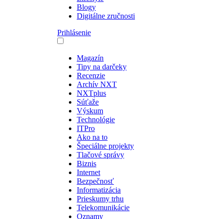
Blogy
Digitálne zručnosti
Prihlásenie
Magazín
Tipy na darčeky
Recenzie
Archív NXT
NXTplus
Súťaže
Výskum
Technológie
ITPro
Ako na to
Špeciálne projekty
Tlačové správy
Biznis
Internet
Bezpečnosť
Informatizácia
Prieskumy trhu
Telekomunikácie
Oznamy