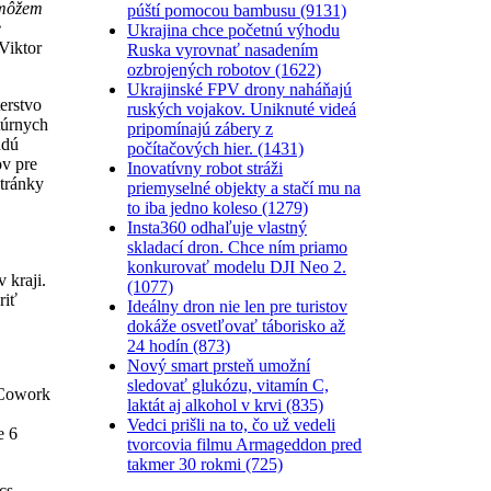
 môžem
púští pomocou bambusu (9131)
e
Ukrajina chce početnú výhodu
Viktor
Ruska vyrovnať nasadením
ozbrojených robotov (1622)
Ukrajinské FPV drony naháňajú
erstvo
ruských vojakov. Uniknuté videá
túrnych
pripomínajú zábery z
udú
počítačových hier. (1431)
v pre
Inovatívny robot stráži
stránky
priemyselné objekty a stačí mu na
to iba jedno koleso (1279)
Insta360 odhaľuje vlastný
skladací dron. Chce ním priamo
konkurovať modelu DJI Neo 2.
 kraji.
(1077)
riť
Ideálny dron nie len pre turistov
dokáže osvetľovať táborisko až
24 hodín (873)
Nový smart prsteň umožní
sledovať glukózu, vitamín C,
s Cowork
laktát aj alkohol v krvi (835)
Vedci prišli na to, čo už vedeli
e 6
tvorcovia filmu Armageddon pred
takmer 30 rokmi (725)
cs