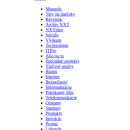
Magazín
Tipy na darčeky
Recenzie
Archív NXT
NXTplus
Súťaže
Výskum
Technológie
ITPro
Ako na to
Špeciálne projekty
Tlačové správy
Biznis
Internet
Bezpečnosť
Informatizácia
Prieskumy trhu
Telekomunikácie
Oznamy
Startupy
Produkty
Inovácie
Promo
Lifestyle