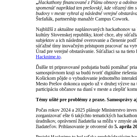
„
Hackathony financované z Plánu obnovy a odolnos
spomenúť napríklad ten prešovský, kde víťazný tím s
budovy v meste vyhral aj následné verejné obstaráv
Štefaňák, partnership manažér Campus Cowork.
Najbližší z aktuálne naplánovaných hackathonov sa 
kultúry Slovenskej republiky, ktoré chce, aby súťaž
subjektov a ich následné overovanie a členenie pod
súťažné tímy inovačným prístupom pracovať na vyt
Úrad pre verejné obstarávanie. Súťažiaci sa na tie
Hacknime.to
.
Ďalšie tri pripravované podujatia budú pomáhať p
samosprávnom kraji sa budú tvoriť digitálne riešeni
Košickom pôjde o vybudovanie jednotného interaktív
Mesto Prešov dokonca uspelo už v druhej výzve na 
participáciu občanov na dianí v meste a zlepšiť ko
Témy ušité pre problémy z praxe. Samosprávy aj 
Počas rokov 2024 a 2025 plánuje Ministerstvo inves
zorganizovať ešte 6 takýchto tematických hackathon
úradníkov, oprávnení žiadatelia sa môžu v zmysle a
žiadateľov. Prihlasovanie je otvorené do
5. apríla 2
Projekt Hacknime.to bol vďaka predchádzajúcim hac