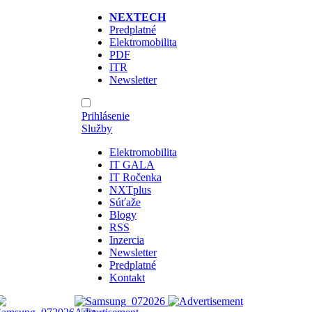
NEXTECH
Predplatné
Elektromobilita
PDF
ITR
Newsletter
Prihlásenie
Služby
Elektromobilita
IT GALA
IT Ročenka
NXTplus
Súťaže
Blogy
RSS
Inzercia
Newsletter
Predplatné
Kontakt