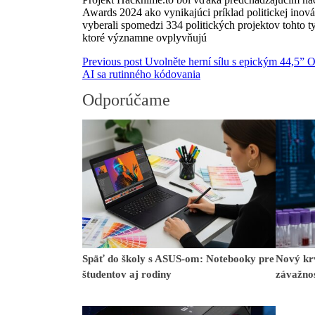
Awards 2024 ako vynikajúci príklad politickej inov
vyberali spomedzi 334 politických projektov tohto t
ktoré významne ovplyvňujú
Previous post
Uvolněte herní sílu s epickým 44,
AI sa rutinného kódovania
Odporúčame
Späť do školy s ASUS-om: Notebooky pre
Nový kr
študentov aj rodiny
závažno