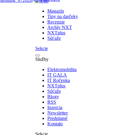
Magazín
Tipy na darčeky
Recenzie
Archív NXT
NXTplus
Súťaže
Sekcie
Služby
Elektromobilita
IT GALA
IT Ročenka
NXTplus
Súťaže
Blogy
RSS
Inzercia
Newsletter
Predplatné
Kontakt
Sekcie