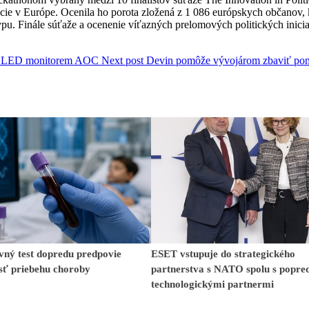
ácie v Európe. Ocenila ho porota zložená z 1 086 európskych občanov, 
ypu. Finále súťaže a ocenenie víťazných prelomových politických inicia
5” OLED monitorem AOC
Next post
Devin pomôže vývojárom zbaviť p
vný test dopredu predpovie
ESET vstupuje do strategického
sť priebehu choroby
partnerstva s NATO spolu s popr
technologickými partnermi