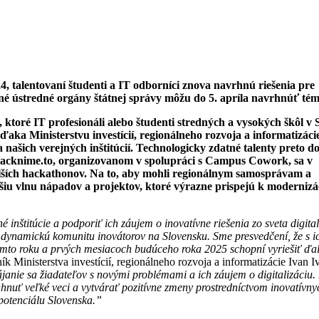
talentovaní študenti a IT odborníci znova navrhnú riešenia pre
atné ústredné orgány štátnej správy môžu do 5. apríla navrhnúť té
 ktoré IT profesionáli alebo študenti stredných a vysokých škôl v
ďaka Ministerstvu investícií, regionálneho rozvoja a informatizác
našich verejných inštitúcií. Technologicky zdatné talenty preto d
Hacknime.to, organizovanom v spolupráci s Campus Cowork, sa v
ších hackathonov. Na to, aby mohli regionálnym samosprávam a
alšiu vlnu nápadov a projektov, ktoré výrazne prispejú k modernizác
 inštitúcie a podporiť ich záujem o inovatívne riešenia zo sveta digital
e dynamickú komunitu inovátorov na Slovensku. Sme presvedčení, že s i
to roku a prvých mesiacoch budúceho roka 2025 schopní vyriešiť ďal
ík Ministerstva investícií, regionálneho rozvoja a informatizácie Ivan I
nie sa žiadateľov s novými problémami a ich záujem o digitalizáciu. 
nuť veľké veci a vytvárať pozitívne zmeny prostredníctvom inovatívny
 potenciálu Slovenska.”