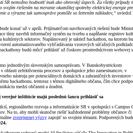
ti SR nemožno hodnotiť inak ako obrovský úspech. Za všetky prípady
o svojím riešením na meranie okamžitej spotreby elektrickej energie pr
anie a výrazne tak samospráve pomôže so šetrením nákladov,
“
uviedol 
bude konať už v apríli. Prijímateľom navrhovaných riešení bude Minist
iace tímy navrhli informačný systém na tvorbu a napĺňanie registrov kul
ľa kultúrnych sektorov. Naplánovaný je taktiež hackathon, na ktorom b
vorení automatizovaného vyhľadávania vzorových súťažných podklado
to hackathony budú môcť prihlásiť už čoskoro prostredníctvom webovej 
riamo jednotlivým slovenským samosprávam. V Banskobystrickom
a v oblasti zefektívnenia procesov a spolupráce jeho zamestnancov, v
neho nástroja pre potenciálnych domácich a zahraničných investorov v
tému hackathonu, tentoraz s témou digitálneho občana, čím chce podpo
munikáciu medzi občanmi a úradmi.
verejné inštitúcie majú poslednú šancu prihlásiť sa
tícií, regionálneho rozvoja a informatizácie SR v spolupráci s Campu
ov. Na to, aby mohli skutočne riešiť každodenné problémy občanov či
ktuálne
zverejnenej výzvy
zapojiť so svojimi témami. Podporených bud
024.
kathonom vybraný medzi 10 finalistov súťaže The Innovation in Politi