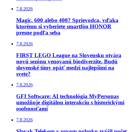
7.8.2026
Magic, 600 alebo 400? Sprievodca, vďaka
ktorému si vyberiete smartfón HONOR
presne podľa seba
7.8.2026
FIRST LEGO League na Slovensku otvára
novú sezónu venovanú biodiverzite. Budú
slovenské tímy opäť medzi najlepšími na
svete?
7.8.2026
GFI Software: AI technológia MyPersonas
umožňuje digitálnu interakciu s historickými
osobnosťami
7.8.2026
Slovak Telekom v prvom polroku zvýšil počet