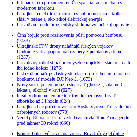
Prichádza éra prozumentov: Čo spája tatranskú chatu s
modernou fabrikou
Ukrajinská elektrická motorka s pohonom oboch kolies
slúži v teréne aj ako zdroj elektrickej energie
Inovatívne modulárne tenisky si doma vytlačíte aj opravíte
Čína bojuje proti rozširovaniu púští pomocou bambusu
(9083)
Ukrajinské FPV drony naháňajú ruských vojakov.
Uniknuté videá pripomínajú zábery z počítačových hier.
(1287)
Inovatívny robot stráži priemyselné objekty a stačí mu na to
iba jedno koleso (1276)
Insta360 odhaľuje vlastný skladací dron. Chce ním priamo
konkurovať modelu DJI Neo 2. (1073)
Nový smart prsteň umožní sledovať glukózu, vitamín C,
laktát aj alkohol v krvi (827)
Ideálny dron nie len pre turistov dokáže osvetľovať
táborisko až 24 hodín (824)
Ukrajina chce početnú výhodu Ruska vyrovnať nasadením
ozbrojených robotov (778)
Vedci prišli na to, čo už vedeli tvorcovia filmu Armageddon
pred takmer 30 rokmi (666)
Koniec bolestivého vŕtania zubov. Revolučný gél úplne