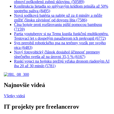
obnoví poškodenú zubnú sklovinu. (50589)
Konštrukcia lietadla so splývavým krídlom prináša až 50%
spotrebu paliva (8495)
Nová sodíková batéria sa nabije už za 4 minúty a môže
znížiť čínsku závislosť od dovozu lítia (7586)
Čína bojuje proti rozširovaniu púští pomocou bambusu
(7159)
Partia youtuberov si na Temu kupila funkčnú multikoptéru.
Testovací let s dospelým pasažierom ich prekvapil (6772)
Syn prerobil robotického psa na terénny vozík pre svojho
otca (6483)
Nový fotovoltický článok dosiahol účinnosť premeny
slnečného svetla až na úrovni 35,5 % (6167)
Ruskí vojaci na bojisku prežijú vďaka dronom riadeným AI
iba 20 až 30 minút (5781)
Najnovšie videá
Všetky videá
IT projekty pre freelancerov