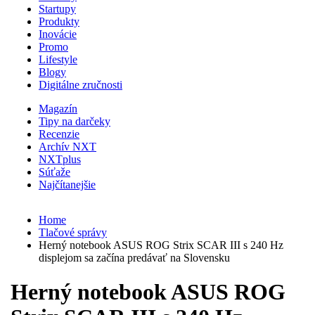
Startupy
Produkty
Inovácie
Promo
Lifestyle
Blogy
Digitálne zručnosti
Magazín
Tipy na darčeky
Recenzie
Archív NXT
NXTplus
Súťaže
Najčítanejšie
Home
Tlačové správy
Herný notebook ASUS ROG Strix SCAR III s 240 Hz
displejom sa začína predávať na Slovensku
Herný notebook ASUS ROG