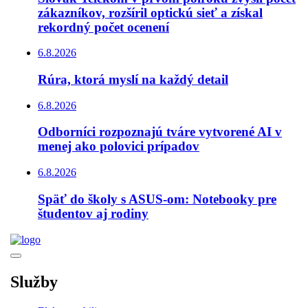
zákazníkov, rozšíril optickú sieť a získal
rekordný počet ocenení
6.8.2026
Rúra, ktorá myslí na každý detail
6.8.2026
Odborníci rozpoznajú tváre vytvorené AI v
menej ako polovici prípadov
6.8.2026
Späť do školy s ASUS-om: Notebooky pre
študentov aj rodiny
Služby