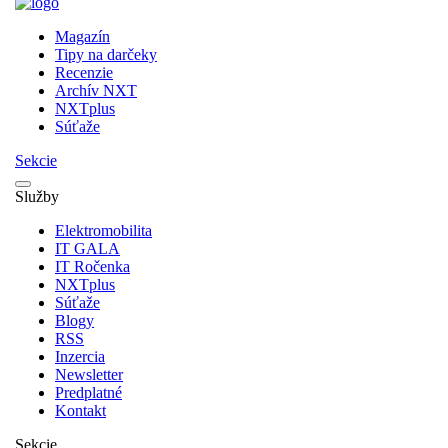
Magazín
Tipy na darčeky
Recenzie
Archív NXT
NXTplus
Súťaže
Sekcie
Služby
Elektromobilita
IT GALA
IT Ročenka
NXTplus
Súťaže
Blogy
RSS
Inzercia
Newsletter
Predplatné
Kontakt
Sekcie