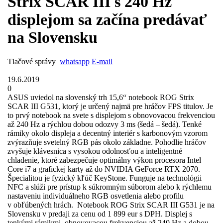
Strix SCAR III s 240 Hz
displejom sa začína predávať
na Slovensku
Tlačové správy
whatsapp
E-mail
19.6.2019
0
ASUS uviedol na slovenský trh 15,6“ notebook ROG Strix
SCAR III G531, ktorý je určený najmä pre hráčov FPS titulov. Je
to prvý notebook na svete s displejom s obnovovacou frekvenciou
až 240 Hz a rýchlou dobou odozvy 3 ms (šedá – šedá). Tenké
rámiky okolo displeja a decentný interiér s karbonovým vzorom
zvýrazňuje svetelný RGB pás okolo základne. Pohodlie hráčov
zvyšuje klávesnica s vysokou odolnosťou a inteligentné
chladenie, ktoré zabezpečuje optimálny výkon procesora Intel
Core i7 a grafickej karty až do NVIDIA GeForce RTX 2070.
Špecialitou je fyzický kľúč KeyStone. Funguje na technológii
NFC a slúži pre prístup k súkromným súborom alebo k rýchlemu
nastaveniu individuálneho RGB osvetlenia alebo profilu
v obľúbených hrách. Notebook ROG Strix SCAR III G531 je na
Slovensku v predaji za cenu od 1 899 eur s DPH. Displej s
tenkými rámikmi, obnovovacou frekvenciou až 240 Hz a dobou