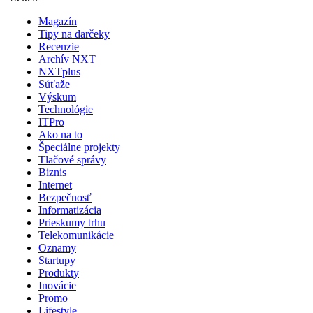
Magazín
Tipy na darčeky
Recenzie
Archív NXT
NXTplus
Súťaže
Výskum
Technológie
ITPro
Ako na to
Špeciálne projekty
Tlačové správy
Biznis
Internet
Bezpečnosť
Informatizácia
Prieskumy trhu
Telekomunikácie
Oznamy
Startupy
Produkty
Inovácie
Promo
Lifestyle