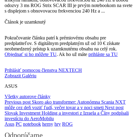
odozvy 3 ms ROG Strix SCAR III je prvým notebookom na svete
s displejom s obnovovacou frekvenciou 240 Hz a ...
Článok je uzamknutý
Pokračovanie článku patrí k prémiovému obsahu pre
predplatiteľov. S digitálnym predplatným už od 10 € získate
neobmedzený prístup k uzamknutému obsahu na celý rok.
Objednať si ho môžete TU
. Ak ho už máte
prihláste sa TU
Prihlásiť pomocou členstva NEXTECH
Zobrazit Galériu
ASUS
Všetky autorove články
Previous post
Skoro ako transformer: Autonómna Scania NXT
môže cez deň voziť ľudí, večer tovar a v noci smeti
Next post
Slovak Investment Holding a investori z Izraela a Číny podpísali
investíciu do AeroMobilu
Asus
PC
notebook
herny
hry
ROG
Odporúčame