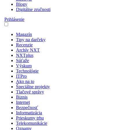
Blogy
Digitálne zručnosti
Prihlásenie
Magazín
Tipy na darčeky
Recenzie
Archív NXT
NXTplus
Súťaže
Výskum
Technológie
ITPro
Ako na to
Špeciálne projekty
Tlačové správy
Biznis
Internet
Bezpečnosť
Informatizácia
Prieskumy trhu
Telekomunikácie
Oznamy