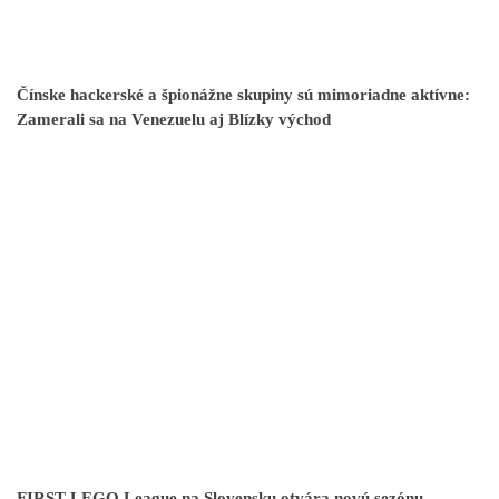
Čínske hackerské a špionážne skupiny sú mimoriadne aktívne:
Zamerali sa na Venezuelu aj Blízky východ
FIRST LEGO League na Slovensku otvára novú sezónu