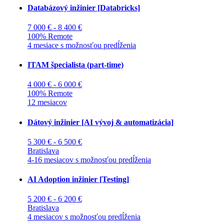
Databázový inžinier [Databricks]
7 000 € - 8 400 €
100% Remote
4 mesiace s možnosťou predĺženia
ITAM špecialista (part-time)
4 000 € - 6 000 €
100% Remote
12 mesiacov
Dátový inžinier [AI vývoj & automatizácia]
5 300 € - 6 500 €
Bratislava
4-16 mesiacov s možnosťou predĺženia
AI Adoption inžinier [Testing]
5 200 € - 6 200 €
Bratislava
4 mesiacov s možnosťou predĺženia