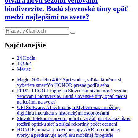
otvára novú sezónu venovanú
biodiverzite. Budú slovenské tímy opäť
medzi najlepšími na svete?
Najčítanejšie
24 Hodín
Týždeň
Mesiac
Magic, 600 alebo 400? Sprievodca, vďaka ktorému si
vyberiete smartfón HONOR presne podľa seba
FIRST LEGO League na Slovensku otvára novú sezónu
venovanú biodiverzite. Budú slovenské tímy opäť medzi
najlepšími na svete?
GFI Software: AI technológia MyPersonas umožňuje
digitálnu interakciu s historickými osobnosťami
Slovak Telekom v prvom polroku zvýšil počet zákazníkov,
rozšíril optickú sieť a získal rekordný počet ocenení
HONOR prináša filmové postupy ARRI do mobilnej
tvorby a predstavuje novú éru mobilnej fotografie