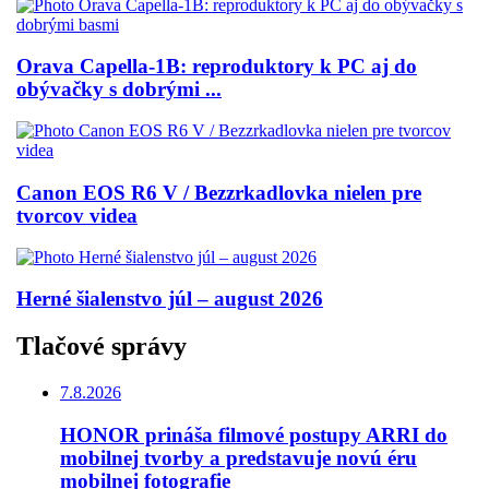
Orava Capella-1B: reproduktory k PC aj do
obývačky s dobrými ...
Canon EOS R6 V / Bezzrkadlovka nielen pre
tvorcov videa
Herné šialenstvo júl – august 2026
Tlačové správy
7.8.2026
HONOR prináša filmové postupy ARRI do
mobilnej tvorby a predstavuje novú éru
mobilnej fotografie