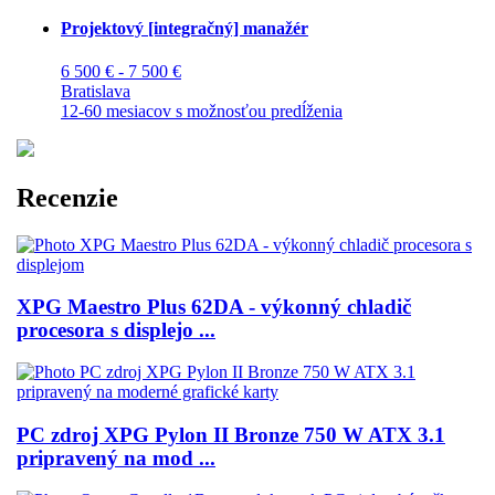
Projektový [integračný] manažér
6 500 € - 7 500 €
Bratislava
12-60 mesiacov s možnosťou predĺženia
Recenzie
XPG Maestro Plus 62DA - výkonný chladič
procesora s displejo ...
PC zdroj XPG Pylon II Bronze 750 W ATX 3.1
pripravený na mod ...