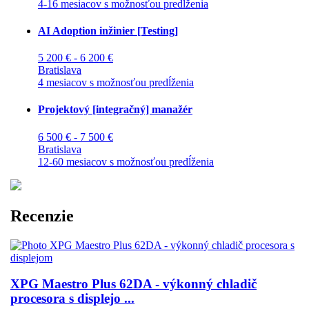
4-16 mesiacov s možnosťou predĺženia
AI Adoption inžinier [Testing]
5 200 € - 6 200 €
Bratislava
4 mesiacov s možnosťou predĺženia
Projektový [integračný] manažér
6 500 € - 7 500 €
Bratislava
12-60 mesiacov s možnosťou predĺženia
Recenzie
XPG Maestro Plus 62DA - výkonný chladič
procesora s displejo ...