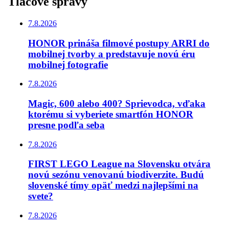
Tlačové správy
7.8.2026
HONOR prináša filmové postupy ARRI do
mobilnej tvorby a predstavuje novú éru
mobilnej fotografie
7.8.2026
Magic, 600 alebo 400? Sprievodca, vďaka
ktorému si vyberiete smartfón HONOR
presne podľa seba
7.8.2026
FIRST LEGO League na Slovensku otvára
novú sezónu venovanú biodiverzite. Budú
slovenské tímy opäť medzi najlepšími na
svete?
7.8.2026