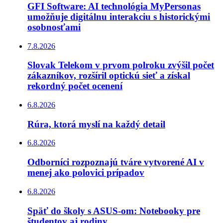
GFI Software: AI technológia MyPersonas
umožňuje digitálnu interakciu s historickými
osobnosťami
7.8.2026
Slovak Telekom v prvom polroku zvýšil počet
zákazníkov, rozšíril optickú sieť a získal
rekordný počet ocenení
6.8.2026
Rúra, ktorá myslí na každý detail
6.8.2026
Odborníci rozpoznajú tváre vytvorené AI v
menej ako polovici prípadov
6.8.2026
Späť do školy s ASUS-om: Notebooky pre
študentov aj rodiny