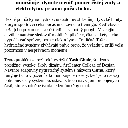
umožňuje plynule meniť pomer čistej vody a
elektrolytov priamo počas behu.
Bežné pomôcky na hydratáciu často nezohľadňujú fyzické limity,
ktorým športovci čelia počas intenzívneho tréningu. Keď človek
beží, jeho pozornosť sa sústredí na samotný pohyb. V takejto
chvíli je náročné sledovať mobilné aplikácie, čítať etikety alebo
vypočítavať správny pomer elektrolytov. Tradičné fľaše a
hydratačné systémy zlyhávajú práve preto, že vyžadujú príliš veľa
pozornosti v nesprávnom momente.
Tento problém sa rozhodol vyriešiť
Yash Ghule
, študent z
prestížnej vysokej školy dizajnu ArtCenter College of Design.
Navrhol adaptívny hydratačný systém s názvom
Osmo
, ktorý
funguje ticho v pozadí a komunikuje len vtedy, keď je to naozaj
potrebné. Celý systém pozostáva z troch navzájom prepojených
častí, ktoré spoločne tvoria jeden funkčný celok.