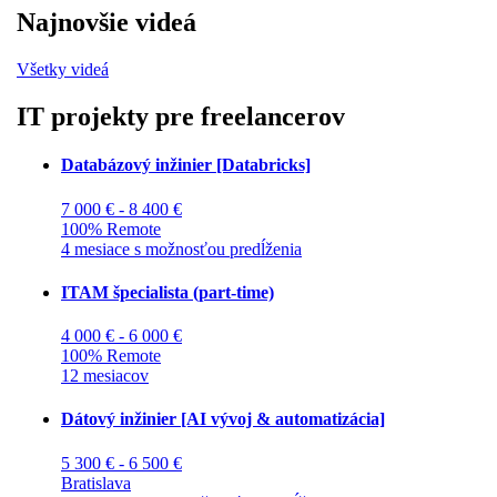
Najnovšie videá
Všetky videá
IT projekty pre freelancerov
Databázový inžinier [Databricks]
7 000 € - 8 400 €
100% Remote
4 mesiace s možnosťou predĺženia
ITAM špecialista (part-time)
4 000 € - 6 000 €
100% Remote
12 mesiacov
Dátový inžinier [AI vývoj & automatizácia]
5 300 € - 6 500 €
Bratislava