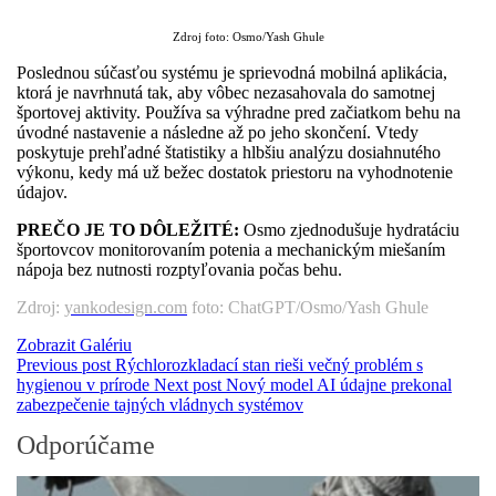
Zdroj foto: Osmo/Yash Ghule​
Poslednou súčasťou systému je sprievodná mobilná aplikácia,
ktorá je navrhnutá tak, aby vôbec nezasahovala do samotnej
športovej aktivity. Používa sa výhradne pred začiatkom behu na
úvodné nastavenie a následne až po jeho skončení. Vtedy
poskytuje prehľadné štatistiky a hlbšiu analýzu dosiahnutého
výkonu, kedy má už bežec dostatok priestoru na vyhodnotenie
údajov.
PREČO JE TO DÔLEŽITÉ:
Osmo zjednodušuje hydratáciu
športovcov monitorovaním potenia a mechanickým miešaním
nápoja bez nutnosti rozptyľovania počas behu.
Zdroj:
yankodesign.com
foto: ChatGPT/Osmo/Yash Ghule
Zobrazit Galériu
Previous post
Rýchlorozkladací stan rieši večný problém s
hygienou v prírode
Next post
Nový model AI údajne prekonal
zabezpečenie tajných vládnych systémov
Odporúčame