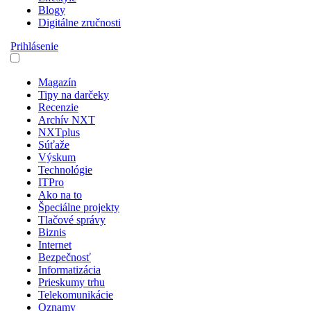
Blogy
Digitálne zručnosti
Prihlásenie
Magazín
Tipy na darčeky
Recenzie
Archív NXT
NXTplus
Súťaže
Výskum
Technológie
ITPro
Ako na to
Špeciálne projekty
Tlačové správy
Biznis
Internet
Bezpečnosť
Informatizácia
Prieskumy trhu
Telekomunikácie
Oznamy