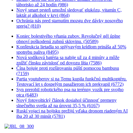
táborisko až 24 hodín (986)
Nový smart prsteň umožní sledovať glukózu, vitamín C,
laktát aj alkohol v krvi (864)
Ochránia nás pred starnutím mozgu dve dávky nosového
spreja? (810)
Koniec bolestivého vŕtania zubov. Revolučný gél úplne
obnoví poškodenú zubnú sklovinu. (50589)
Konštrukcia lietadla so splývavým krídlom prináša až 50%
spotrebu paliva (8495)
Nová sodíková batéria sa nabije už za 4 minúty a môže
znížiť čínsku závislosť od dovozu lítia (7586)
Čína bojuje proti rozširovaniu púští pomocou bambusu
(7159)
Partia youtuberov si na Temu kupila funkčnú multikoptéru.
Testovací let s dospelým pasažierom ich prekvapil (6772)
Syn prerobil robotického psa na terénny vozík pre svojho
otca (6483)
Nový fotovoltický článok dosiahol účinnosť premeny
slnečného svetla až na úrovni 35,5 % (6167)
Ruskí vojaci na bojisku prežijú vďaka dronom riadeným AI
iba 20 až 30 minút (5781)