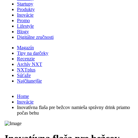
Startupy
Produkty
Inovácie
Promo
Lifestyle
Blogy
Digitálne zručnosti
Magazín
Tipy na darčeky
Recenzie
Archív NXT
NXTplus
Súťaže
Najčítanejšie
Home
Inovácie
Inovatívna flaša pre bežcov namieša správny drink priamo
počas behu