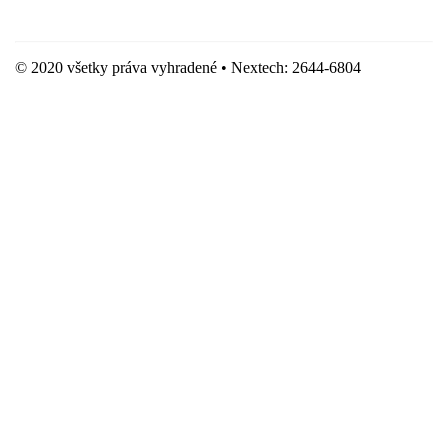
Hostingove služby poskytuje spoločnosť WebSupport, s.r.o.
© 2020 všetky práva vyhradené • Nextech: 2644-6804