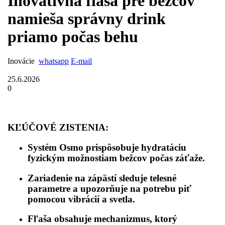
Inovatívna flaša pre bežcov
namieša správny drink
priamo počas behu
Inovácie
whatsapp
E-mail
25.6.2026
0
KĽÚČOVÉ ZISTENIA:
Systém Osmo prispôsobuje hydratáciu
fyzickým možnostiam bežcov počas záťaže.
Zariadenie na zápästí sleduje telesné
parametre a upozorňuje na potrebu piť
pomocou vibrácií a svetla.
Fľaša obsahuje mechanizmus, ktorý