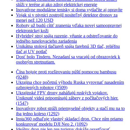
slúži v teréne aj ako zdroj elektrickej energie
Inovatívne modulárne tenisky si doma vytlačíte aj opravíte
Vojak si v pivnici zostrojil nositeľný detektor dronov za
menej než 120 USD
Roboty už budú cítiť zranenia vďaka novej samoopravnej
elektronickej koži
Hybridný stroj spája razenie, vŕtanie a odstreľovanie do
jedného tunelovacieho zariadenia
Unikátna stolová tlačiareň spája farebnú 3D tlač, reliéfnu
tlač aj UV potlač
Dosť bolo Tinderu. Nezadaní sa vracajú od obrazoviek k
osobným stretnutiam.
Čína bojuje proti rozširovaniu púští pomocou bambusu
(9248)
Ukrajina chce početnú výhodu Ruska vyrovnať nasadením
ozbrojených robotov (3509)
Ukrajinské FPV drony naháňajú ruských vojakov.
Uniknuté videá pripomínajú zábery z počítačových hier.
(1547)
Inovatívny robot stráži priemyselné objekty a stačí mu na to
iba jedno koleso (1292)
Insta360 odhaľuje vlastný skladací dron. Chce ním priamo
konkurovať modelu DJI Neo 2. (1092)
Ideálny dron nie len pre turistov dokáže osvetľovať