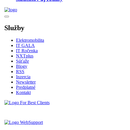
Služby
Elektromobilita
IT GALA
IT Ročenka
NXTplus
Súťaže
Blogy
RSS
Inzercia
Newsletter
Predplatné
Kontakt
Vytvorené spoločnosťou For Best Clients, s.r.o.