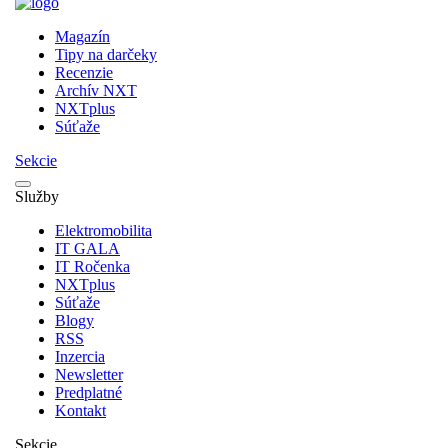
Magazín
Tipy na darčeky
Recenzie
Archív NXT
NXTplus
Súťaže
Sekcie
Služby
Elektromobilita
IT GALA
IT Ročenka
NXTplus
Súťaže
Blogy
RSS
Inzercia
Newsletter
Predplatné
Kontakt
Sekcie