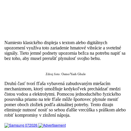
Namiesto klasického displeja s textom alebo digitálnych
upozornení využíva toto zariadenie hmatové vibrácie a svetelné
signály. Tieto jemné podnety upozornia bežca na potrebu napiť sa
bez toho, aby musel prerušiť plynulosť svojho behu.
Zdroj foto: Osmo/Yash Ghule​
Druhú časť tvorí fľaša vybavená zabudovaným miešacím
mechanizmom, ktorý umožňuje kedykoľvek prechádzať medzi
čistou vodou a elektrolytmi. Pomocou jednoduchého fyzického
posuvníka priamo na tele fľaše môže športovec plynule meniť
pomer oboch zložiek podľa aktuálnej potreby. Tento dizajn
eliminuje nutnosť nosiť so sebou ďalšie vrecúška s práškom alebo
robiť kompromisy v zložení nápoja.