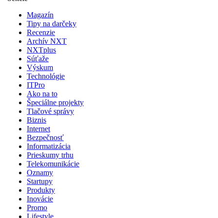
Magazín
Tipy na darčeky
Recenzie
Archív NXT
NXTplus
Súťaže
Výskum
Technológie
ITPro
Ako na to
Špeciálne projekty
Tlačové správy
Biznis
Internet
Bezpečnosť
Informatizácia
Prieskumy trhu
Telekomunikácie
Oznamy
Startupy
Produkty
Inovácie
Promo
Lifestyle