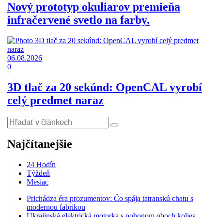
Nový prototyp okuliarov premieňa
infračervené svetlo na farby.
06.08.2026
0
3D tlač za 20 sekúnd: OpenCAL vyrobí
celý predmet naraz
Najčítanejšie
24 Hodín
Týždeň
Mesiac
Prichádza éra prozumentov: Čo spája tatranskú chatu s
modernou fabrikou
Ukrajinská elektrická motorka s pohonom oboch kolies