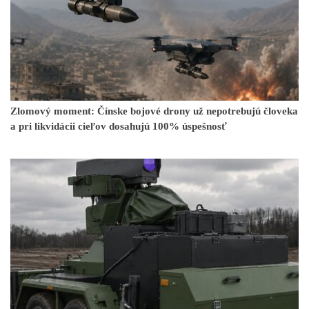
Zlomový moment: Čínske bojové drony už nepotrebujú človeka
a pri likvidácii cieľov dosahujú 100% úspešnosť