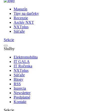
Magazín
Tipy na darčeky
Recenzie
Archív NXT
NXTplus
Súťaže
Sekcie
Služby
Elektromobilita
IT GALA
IT Ročenka
NXTplus
Súťaže
Blogy
RSS
Inzercia
Newsletter
Predplatné
Kontakt
Sekcie