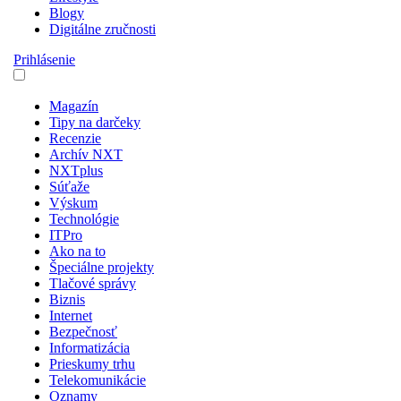
Blogy
Digitálne zručnosti
Prihlásenie
Magazín
Tipy na darčeky
Recenzie
Archív NXT
NXTplus
Súťaže
Výskum
Technológie
ITPro
Ako na to
Špeciálne projekty
Tlačové správy
Biznis
Internet
Bezpečnosť
Informatizácia
Prieskumy trhu
Telekomunikácie
Oznamy