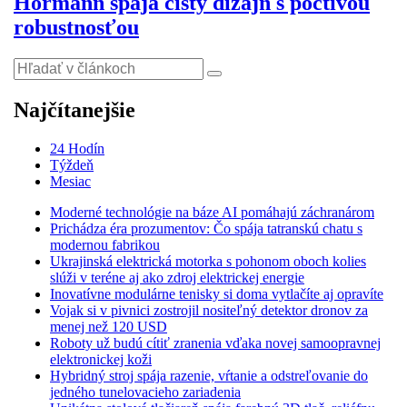
Hörmann spája čistý dizajn s poctivou
robustnosťou
Najčítanejšie
24 Hodín
Týždeň
Mesiac
Moderné technológie na báze AI pomáhajú záchranárom
Prichádza éra prozumentov: Čo spája tatranskú chatu s
modernou fabrikou
Ukrajinská elektrická motorka s pohonom oboch kolies
slúži v teréne aj ako zdroj elektrickej energie
Inovatívne modulárne tenisky si doma vytlačíte aj opravíte
Vojak si v pivnici zostrojil nositeľný detektor dronov za
menej než 120 USD
Roboty už budú cítiť zranenia vďaka novej samoopravnej
elektronickej koži
Hybridný stroj spája razenie, vŕtanie a odstreľovanie do
jedného tunelovacieho zariadenia