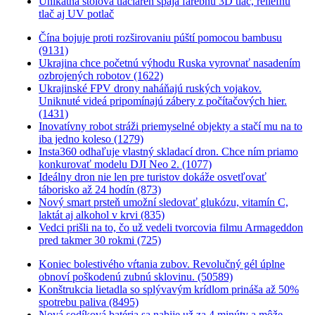
Unikátna stolová tlačiareň spája farebnú 3D tlač, reliéfnu
tlač aj UV potlač
Čína bojuje proti rozširovaniu púští pomocou bambusu
(9131)
Ukrajina chce početnú výhodu Ruska vyrovnať nasadením
ozbrojených robotov (1622)
Ukrajinské FPV drony naháňajú ruských vojakov.
Uniknuté videá pripomínajú zábery z počítačových hier.
(1431)
Inovatívny robot stráži priemyselné objekty a stačí mu na to
iba jedno koleso (1279)
Insta360 odhaľuje vlastný skladací dron. Chce ním priamo
konkurovať modelu DJI Neo 2. (1077)
Ideálny dron nie len pre turistov dokáže osvetľovať
táborisko až 24 hodín (873)
Nový smart prsteň umožní sledovať glukózu, vitamín C,
laktát aj alkohol v krvi (835)
Vedci prišli na to, čo už vedeli tvorcovia filmu Armageddon
pred takmer 30 rokmi (725)
Koniec bolestivého vŕtania zubov. Revolučný gél úplne
obnoví poškodenú zubnú sklovinu. (50589)
Konštrukcia lietadla so splývavým krídlom prináša až 50%
spotrebu paliva (8495)
Nová sodíková batéria sa nabije už za 4 minúty a môže