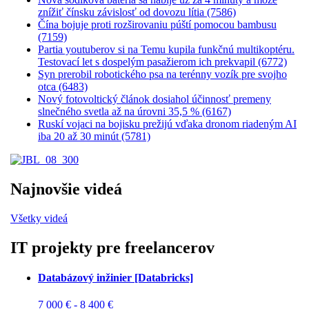
znížiť čínsku závislosť od dovozu lítia (7586)
Čína bojuje proti rozširovaniu púští pomocou bambusu
(7159)
Partia youtuberov si na Temu kupila funkčnú multikoptéru.
Testovací let s dospelým pasažierom ich prekvapil (6772)
Syn prerobil robotického psa na terénny vozík pre svojho
otca (6483)
Nový fotovoltický článok dosiahol účinnosť premeny
slnečného svetla až na úrovni 35,5 % (6167)
Ruskí vojaci na bojisku prežijú vďaka dronom riadeným AI
iba 20 až 30 minút (5781)
Najnovšie videá
Všetky videá
IT projekty pre freelancerov
Databázový inžinier [Databricks]
7 000 € - 8 400 €