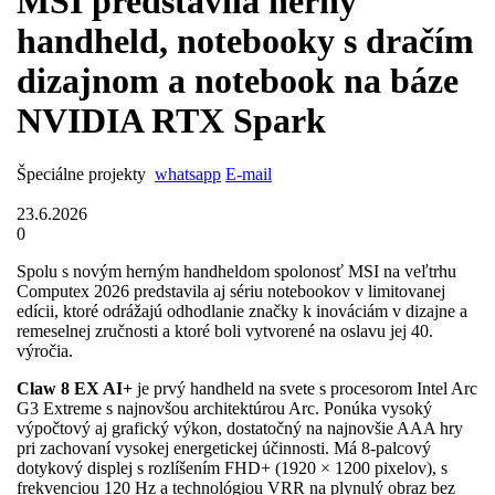
MSI predstavila herný
handheld, notebooky s dračím
dizajnom a notebook na báze
NVIDIA RTX Spark
Špeciálne projekty
whatsapp
E-mail
23.6.2026
0
Spolu s novým herným handheldom spolonosť MSI na veľtrhu
Computex 2026 predstavila aj sériu notebookov v limitovanej
edícii, ktoré odrážajú odhodlanie značky k inováciám v dizajne a
remeselnej zručnosti a ktoré boli vytvorené na oslavu jej 40.
výročia.
Claw 8 EX AI+
je prvý handheld na svete s procesorom Intel Arc
G3 Extreme s najnovšou architektúrou Arc. Ponúka vysoký
výpočtový aj grafický výkon, dostatočný na najnovšie AAA hry
pri zachovaní vysokej energetickej účinnosti. Má 8-palcový
dotykový displej s rozlíšením FHD+ (1920 × 1200 pixelov), s
frekvenciou 120 Hz a technológiou VRR na plynulý obraz bez