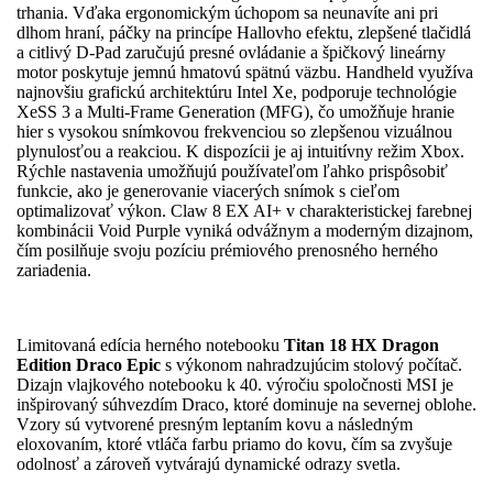
trhania. Vďaka ergonomickým úchopom sa neunavíte ani pri
dlhom hraní, páčky na princípe Hallovho efektu, zlepšené tlačidlá
a citlivý D-Pad zaručujú presné ovládanie a špičkový lineárny
motor poskytuje jemnú hmatovú spätnú väzbu. Handheld využíva
najnovšiu grafickú architektúru Intel Xe, podporuje technológie
XeSS 3 a Multi-Frame Generation (MFG), čo umožňuje hranie
hier s vysokou snímkovou frekvenciou so zlepšenou vizuálnou
plynulosťou a reakciou. K dispozícii je aj intuitívny režim Xbox.
Rýchle nastavenia umožňujú používateľom ľahko prispôsobiť
funkcie, ako je generovanie viacerých snímok s cieľom
optimalizovať výkon. Claw 8 EX AI+ v charakteristickej farebnej
kombinácii Void Purple vyniká odvážnym a moderným dizajnom,
čím posilňuje svoju pozíciu prémiového prenosného herného
zariadenia.
Limitovaná edícia herného notebooku
Titan 18 HX Dragon
Edition Draco Epic
s výkonom nahradzujúcim stolový počítač.
Dizajn vlajkového notebooku k 40. výročiu spoločnosti MSI je
inšpirovaný súhvezdím Draco, ktoré dominuje na severnej oblohe.
Vzory sú vytvorené presným leptaním kovu a následným
eloxovaním, ktoré vtláča farbu priamo do kovu, čím sa zvyšuje
odolnosť a zároveň vytvárajú dynamické odrazy svetla.