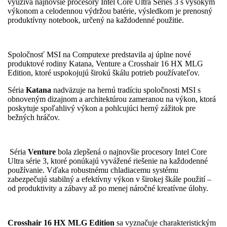
využíva najnovšie procesory Intel Core Ultra Series 3 s vysokým
výkonom a celodennou výdržou batérie, výsledkom je prenosný
produktívny notebook, určený na každodenné použitie.
Spoločnosť MSI na Computexe predstavila aj úplne nové
produktové rodiny Katana, Venture a Crosshair 16 HX MLG
Edition, ktoré uspokojujú širokú škálu potrieb používateľov.
Séria
Katana
nadväzuje na hernú tradíciu spoločnosti MSI s
obnoveným dizajnom a architektúrou zameranou na výkon, ktorá
poskytuje spoľahlivý výkon a pohlcujúci herný zážitok pre
bežných hráčov.
Séria
Venture
bola zlepšená o najnovšie procesory Intel Core
Ultra série 3, ktoré ponúkajú vyvážené riešenie na každodenné
používanie. Vďaka robustnému chladiacemu systému
zabezpečujú stabilný a efektívny výkon v širokej škále použití –
od produktivity a zábavy až po menej náročné kreatívne úlohy.
Crosshair 16 HX MLG Edition
sa vyznačuje charakteristickým