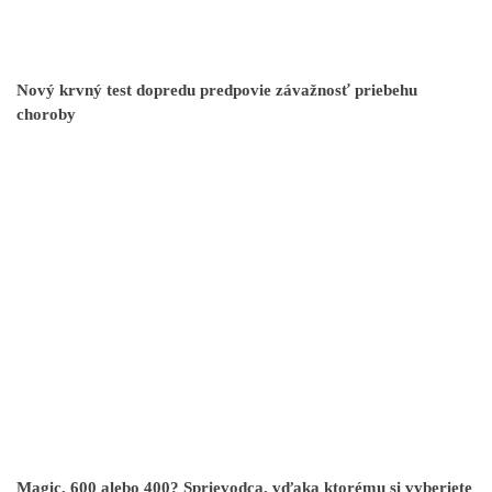
Nový krvný test dopredu predpovie závažnosť priebehu
choroby
Magic, 600 alebo 400? Sprievodca, vďaka ktorému si vyberiete