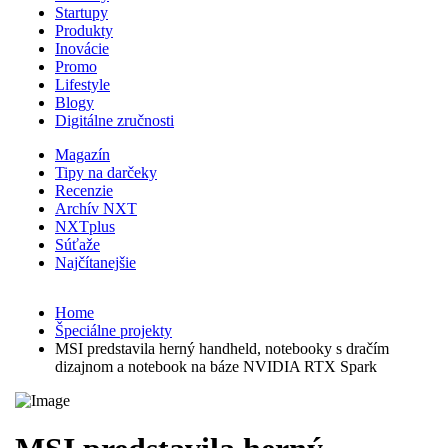
Startupy
Produkty
Inovácie
Promo
Lifestyle
Blogy
Digitálne zručnosti
Magazín
Tipy na darčeky
Recenzie
Archív NXT
NXTplus
Súťaže
Najčítanejšie
Home
Špeciálne projekty
MSI predstavila herný handheld, notebooky s dračím
dizajnom a notebook na báze NVIDIA RTX Spark