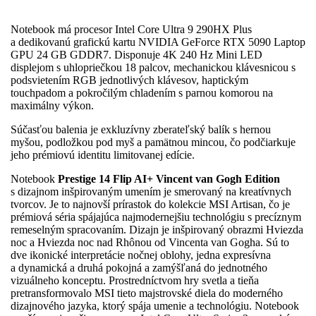
Notebook má procesor Intel Core Ultra 9 290HX Plus
a dedikovanú grafickú kartu NVIDIA GeForce RTX 5090 Laptop
GPU 24 GB GDDR7. Disponuje 4K 240 Hz Mini LED
displejom s uhlopriečkou 18 palcov, mechanickou klávesnicou s
podsvietením RGB jednotlivých klávesov, haptickým
touchpadom a pokročilým chladením s parnou komorou na
maximálny výkon.
Súčasťou balenia je exkluzívny zberateľský balík s hernou
myšou, podložkou pod myš a pamätnou mincou, čo podčiarkuje
jeho prémiovú identitu limitovanej edície.
Notebook
Prestige 14 Flip AI+ Vincent van Gogh Edition
s dizajnom inšpirovaným umením je smerovaný na kreatívnych
tvorcov. Je to najnovší prírastok do kolekcie MSI Artisan, čo je
prémiová séria spájajúca najmodernejšiu technológiu s precíznym
remeselným spracovaním. Dizajn je inšpirovaný obrazmi Hviezda
noc a Hviezda noc nad Rhônou od Vincenta van Gogha. Sú to
dve ikonické interpretácie nočnej oblohy, jedna expresívna
a dynamická a druhá pokojná a zamýšľaná do jednotného
vizuálneho konceptu. Prostredníctvom hry svetla a tieňa
pretransformovalo MSI tieto majstrovské diela do moderného
dizajnového jazyka, ktorý spája umenie a technológiu. Notebook