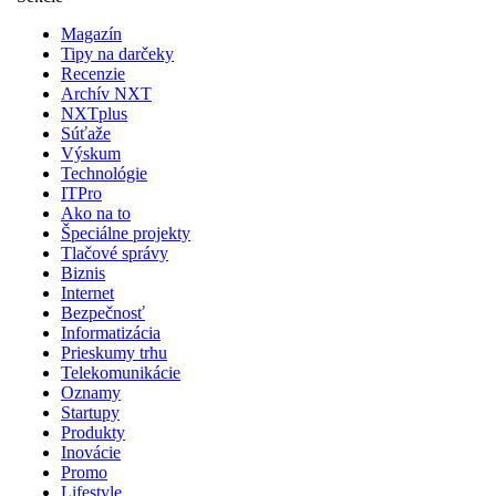
Magazín
Tipy na darčeky
Recenzie
Archív NXT
NXTplus
Súťaže
Výskum
Technológie
ITPro
Ako na to
Špeciálne projekty
Tlačové správy
Biznis
Internet
Bezpečnosť
Informatizácia
Prieskumy trhu
Telekomunikácie
Oznamy
Startupy
Produkty
Inovácie
Promo
Lifestyle