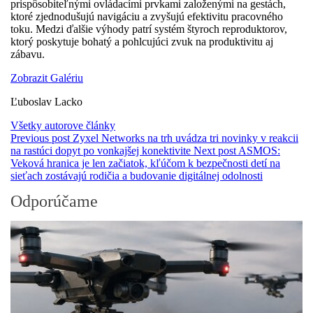
prispôsobiteľnými ovládacími prvkami založenými na gestách,
ktoré zjednodušujú navigáciu a zvyšujú efektivitu pracovného
toku. Medzi ďalšie výhody patrí systém štyroch reproduktorov,
ktorý poskytuje bohatý a pohlcujúci zvuk na produktivitu aj
zábavu.
Zobrazit Galériu
Ľuboslav Lacko­
Všetky autorove články
Previous post
Zyxel Networks na trh uvádza tri novinky v reakcii
na rastúci dopyt po vonkajšej konektivite
Next post
ASMOS:
Veková hranica je len začiatok, kľúčom k bezpečnosti detí na
sieťach zostávajú rodičia a budovanie digitálnej odolnosti
Odporúčame