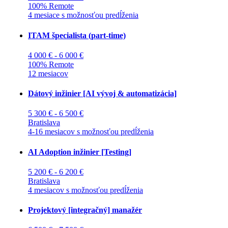
100% Remote
4 mesiace s možnosťou predĺženia
ITAM špecialista (part-time)
4 000 € - 6 000 €
100% Remote
12 mesiacov
Dátový inžinier [AI vývoj & automatizácia]
5 300 € - 6 500 €
Bratislava
4-16 mesiacov s možnosťou predĺženia
AI Adoption inžinier [Testing]
5 200 € - 6 200 €
Bratislava
4 mesiacov s možnosťou predĺženia
Projektový [integračný] manažér