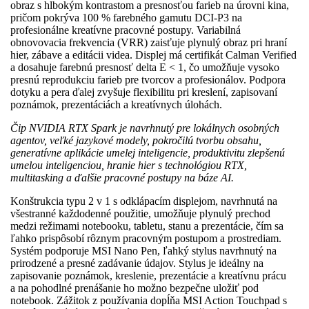
obraz s hlbokým kontrastom a presnosťou farieb na úrovni kina,
pričom pokrýva 100 % farebného gamutu DCI-P3 na
profesionálne kreatívne pracovné postupy. Variabilná
obnovovacia frekvencia (VRR) zaisťuje plynulý obraz pri hraní
hier, zábave a editácii videa. Displej má certifikát Calman Verified
a dosahuje farebnú presnosť delta E < 1, čo umožňuje vysoko
presnú reprodukciu farieb pre tvorcov a profesionálov. Podpora
dotyku a pera ďalej zvyšuje flexibilitu pri kreslení, zapisovaní
poznámok, prezentáciách a kreatívnych úlohách.
Čip NVIDIA RTX Spark je navrhnutý pre lokálnych osobných
agentov, veľké jazykové modely, pokročilú tvorbu obsahu,
generatívne aplikácie umelej inteligencie, produktivitu zlepšenú
umelou inteligenciou, hranie hier s technológiou RTX,
multitasking a ďalšie pracovné postupy na báze AI.
Konštrukcia typu 2 v 1 s odklápacím displejom, navrhnutá na
všestranné každodenné použitie, umožňuje plynulý prechod
medzi režimami notebooku, tabletu, stanu a prezentácie, čím sa
ľahko prispôsobí rôznym pracovným postupom a prostrediam.
Systém podporuje MSI Nano Pen, ľahký stylus navrhnutý na
prirodzené a presné zadávanie údajov. Stylus je ideálny na
zapisovanie poznámok, kreslenie, prezentácie a kreatívnu prácu
a na pohodlné prenášanie ho možno bezpečne uložiť pod
notebook. Zážitok z používania dopĺňa MSI Action Touchpad s