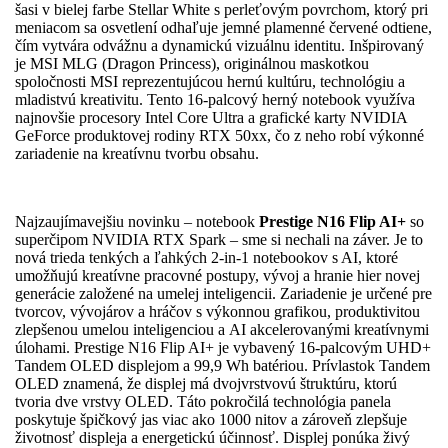
šasi v bielej farbe Stellar White s perleťovým povrchom, ktorý pri
meniacom sa osvetlení odhaľuje jemné plamenné červené odtiene,
čím vytvára odvážnu a dynamickú vizuálnu identitu. Inšpirovaný
je MSI MLG (Dragon Princess), originálnou maskotkou
spoločnosti MSI reprezentujúcou hernú kultúru, technológiu a
mladistvú kreativitu. Tento 16-palcový herný notebook využíva
najnovšie procesory Intel Core Ultra a grafické karty NVIDIA
GeForce produktovej rodiny RTX 50xx, čo z neho robí výkonné
zariadenie na kreatívnu tvorbu obsahu.
Najzaujímavejšiu novinku – notebook
Prestige N16 Flip AI+
so
superčipom NVIDIA RTX Spark – sme si nechali na záver. Je to
nová trieda tenkých a ľahkých 2-in-1 notebookov s AI, ktoré
umožňujú kreatívne pracovné postupy, vývoj a hranie hier novej
generácie založené na umelej inteligencii. Zariadenie je určené pre
tvorcov, vývojárov a hráčov s výkonnou grafikou, produktivitou
zlepšenou umelou inteligenciou a AI akcelerovanými kreatívnymi
úlohami. Prestige N16 Flip AI+ je vybavený 16-palcovým UHD+
Tandem OLED displejom a 99,9 Wh batériou. Prívlastok Tandem
OLED znamená, že displej má dvojvrstvovú štruktúru, ktorú
tvoria dve vrstvy OLED. Táto pokročilá technológia panela
poskytuje špičkový jas viac ako 1000 nitov a zároveň zlepšuje
životnosť displeja a energetickú účinnosť. Displej ponúka živý