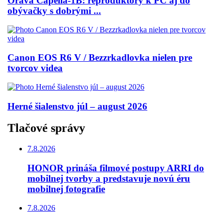
Orava Capella-1B: reproduktory k PC aj do
obývačky s dobrými ...
Canon EOS R6 V / Bezzrkadlovka nielen pre
tvorcov videa
Herné šialenstvo júl – august 2026
Tlačové správy
7.8.2026
HONOR prináša filmové postupy ARRI do
mobilnej tvorby a predstavuje novú éru
mobilnej fotografie
7.8.2026