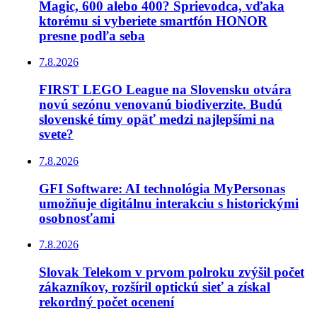
Magic, 600 alebo 400? Sprievodca, vďaka
ktorému si vyberiete smartfón HONOR
presne podľa seba
7.8.2026
FIRST LEGO League na Slovensku otvára
novú sezónu venovanú biodiverzite. Budú
slovenské tímy opäť medzi najlepšími na
svete?
7.8.2026
GFI Software: AI technológia MyPersonas
umožňuje digitálnu interakciu s historickými
osobnosťami
7.8.2026
Slovak Telekom v prvom polroku zvýšil počet
zákazníkov, rozšíril optickú sieť a získal
rekordný počet ocenení