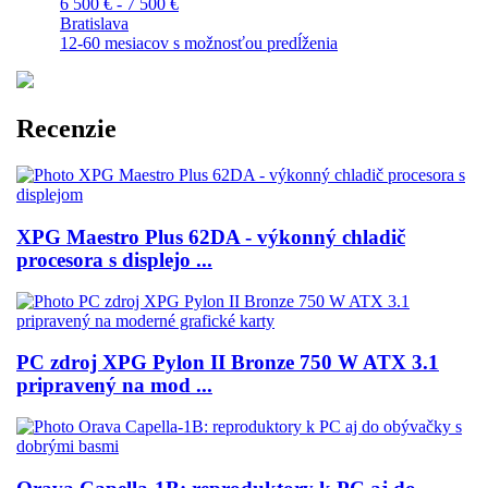
6 500 € - 7 500 €
Bratislava
12-60 mesiacov s možnosťou predĺženia
Recenzie
XPG Maestro Plus 62DA - výkonný chladič
procesora s displejo ...
PC zdroj XPG Pylon II Bronze 750 W ATX 3.1
pripravený na mod ...