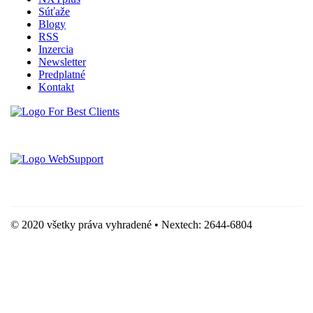
Súťaže
Blogy
RSS
Inzercia
Newsletter
Predplatné
Kontakt
Vytvorené spoločnosťou For Best Clients, s.r.o.
Hostingove služby poskytuje spoločnosť WebSupport, s.r.o.
© 2020 všetky práva vyhradené • Nextech: 2644-6804