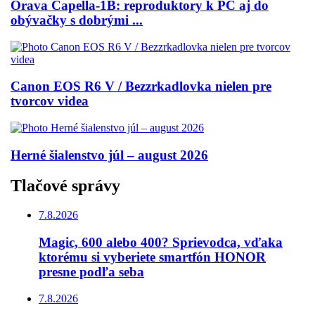
Orava Capella-1B: reproduktory k PC aj do
obývačky s dobrými ...
Canon EOS R6 V / Bezzrkadlovka nielen pre
tvorcov videa
Herné šialenstvo júl – august 2026
Tlačové správy
7.8.2026
Magic, 600 alebo 400? Sprievodca, vďaka
ktorému si vyberiete smartfón HONOR
presne podľa seba
7.8.2026