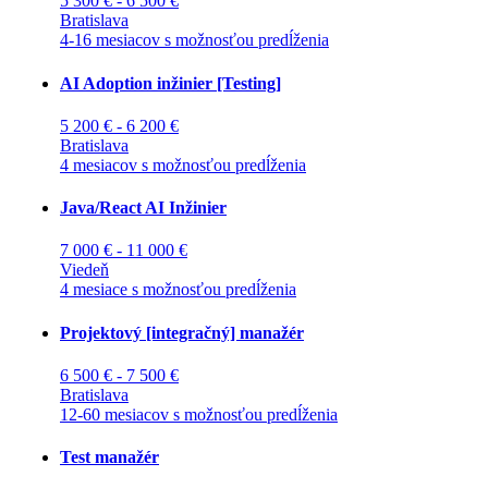
5 300 € - 6 500 €
Bratislava
4-16 mesiacov s možnosťou predĺženia
AI Adoption inžinier [Testing]
5 200 € - 6 200 €
Bratislava
4 mesiacov s možnosťou predĺženia
Java/React AI Inžinier
7 000 € - 11 000 €
Viedeň
4 mesiace s možnosťou predĺženia
Projektový [integračný] manažér
6 500 € - 7 500 €
Bratislava
12-60 mesiacov s možnosťou predĺženia
Test manažér