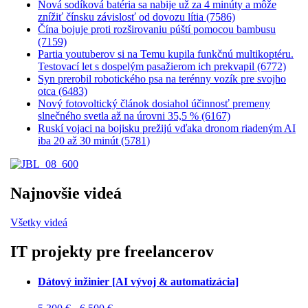
Nová sodíková batéria sa nabije už za 4 minúty a môže
znížiť čínsku závislosť od dovozu lítia (7586)
Čína bojuje proti rozširovaniu púští pomocou bambusu
(7159)
Partia youtuberov si na Temu kupila funkčnú multikoptéru.
Testovací let s dospelým pasažierom ich prekvapil (6772)
Syn prerobil robotického psa na terénny vozík pre svojho
otca (6483)
Nový fotovoltický článok dosiahol účinnosť premeny
slnečného svetla až na úrovni 35,5 % (6167)
Ruskí vojaci na bojisku prežijú vďaka dronom riadeným AI
iba 20 až 30 minút (5781)
Najnovšie videá
Všetky videá
IT projekty pre freelancerov
Dátový inžinier [AI vývoj & automatizácia]