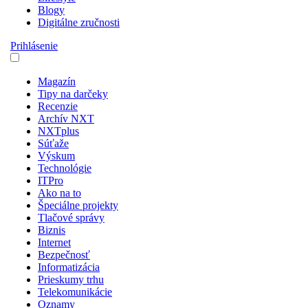
Blogy
Digitálne zručnosti
Prihlásenie
Magazín
Tipy na darčeky
Recenzie
Archív NXT
NXTplus
Súťaže
Výskum
Technológie
ITPro
Ako na to
Špeciálne projekty
Tlačové správy
Biznis
Internet
Bezpečnosť
Informatizácia
Prieskumy trhu
Telekomunikácie
Oznamy