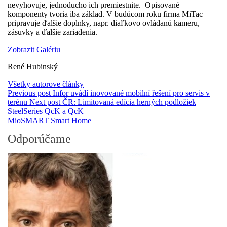
nevyhovuje, jednoducho ich premiestnite. Opisované
komponenty tvoria iba základ. V budúcom roku firma MiTac
pripravuje ďalšie doplnky, napr. diaľkovo ovládanú kameru,
zásuvky a ďalšie zariadenia.
Zobrazit Galériu
René Hubinský
Všetky autorove články
Previous post
Infor uvádí inovované mobilní řešení pro servis v
terénu
Next post
ČR: Limitovaná edícia herných podložiek
SteelSeries QcK a QcK+
MioSMART
Smart Home
Odporúčame