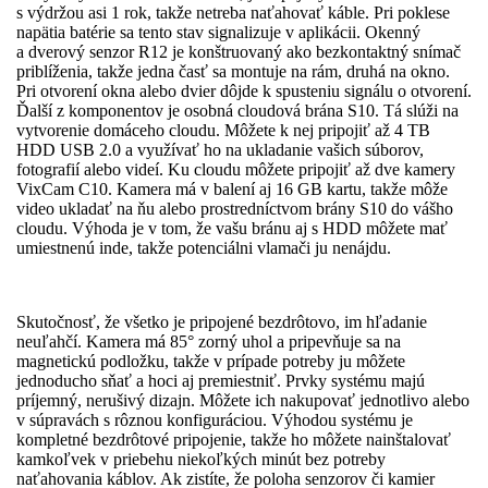
s výdržou asi 1 rok, takže netreba naťahovať káble. Pri poklese
napätia batérie sa tento stav signalizuje v aplikácii. Okenný
a dverový senzor R12 je konštruovaný ako bezkontaktný snímač
priblíženia, takže jedna časť sa montuje na rám, druhá na okno.
Pri otvorení okna alebo dvier dôjde k spusteniu signálu o otvorení.
Ďalší z komponentov je osobná cloudová brána S10. Tá slúži na
vytvorenie domáceho cloudu. Môžete k nej pripojiť až 4 TB
HDD USB 2.0 a využívať ho na ukladanie vašich súborov,
fotografií alebo videí. Ku cloudu môžete pripojiť až dve kamery
VixCam C10. Kamera má v balení aj 16 GB kartu, takže môže
video ukladať na ňu alebo prostredníctvom brány S10 do vášho
cloudu. Výhoda je v tom, že vašu bránu aj s HDD môžete mať
umiestnenú inde, takže potenciálni vlamači ju nenájdu.
Skutočnosť, že všetko je pripojené bezdrôtovo, im hľadanie
neuľahčí. Kamera má 85° zorný uhol a pripevňuje sa na
magnetickú podložku, takže v prípade potreby ju môžete
jednoducho sňať a hoci aj premiestniť. Prvky systému majú
príjemný, nerušivý dizajn. Môžete ich nakupovať jednotlivo alebo
v súpravách s rôznou konfiguráciou. Výhodou systému je
kompletné bezdrôtové pripojenie, takže ho môžete nainštalovať
kamkoľvek v priebehu niekoľkých minút bez potreby
naťahovania káblov. Ak zistíte, že poloha senzorov či kamier