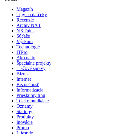
Magazín
Tipy na darčeky
Recenzie
Archív NXT
NXTplus
Súťaže
Výskum
Technológie
ITPro
Ako na to
Špeciálne projekty
Tlačové správy
Biznis
Internet
Bezpečnosť
Informatizácia
Prieskumy trhu
Telekomunikácie
Oznamy
Startupy
Produkty
Inovácie
Promo
Lifestyle