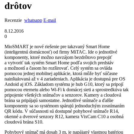
drôtov
Recenzie
whatsapp
E-mail
8.12.2016
0
MioSMART je nové riešenie pre takzvaný Smart Home
(inteligentnú domácnosť) od firmy MiTAC. Ide o jednotlivé
komponenty, ktoré možno navzájom bezdrôtovo prepojiť
a vytvoriť tak systém Smart Home podľa svojich predstáv
a možností a časom ho rozširovať. Celý systém sa ovláda
pomocou jednej mobilnej aplikácie, ktorá môže byť súčasne
nainštalovaná až v 4 zariadeniach. Aplikácia je dostupná pre OS
Andoid aj iOS. Základom systému je hub G10, ktorý sa pripojí
pomocou eternetu alebo Wi-Fi k domácej sieti a sprostredkúva tak
pripojenie všetkých snímačov a senzorov. Kamery a cloudová
brána sa pripájajú samostatne. Jednotlivé snímače a ďalšie
komponenty sa so systémom spárujú jednoduchým zosnímaním
QR kódu. V súčasnosti sú dostupné pohybové snímače R14,
okenné a dverové senzory R12, kamera VixCam C10 a osobná
cloudová brána S10.
Pohybový snímač má dosah 3 m, je napájaný vlastnou batériou