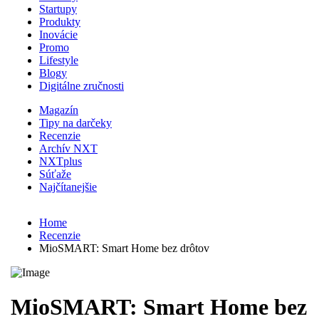
Startupy
Produkty
Inovácie
Promo
Lifestyle
Blogy
Digitálne zručnosti
Magazín
Tipy na darčeky
Recenzie
Archív NXT
NXTplus
Súťaže
Najčítanejšie
Home
Recenzie
MioSMART: Smart Home bez drôtov
MioSMART: Smart Home bez