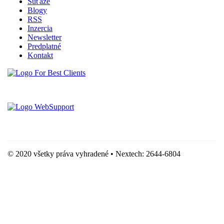
Súťaže
Blogy
RSS
Inzercia
Newsletter
Predplatné
Kontakt
Vytvorené spoločnosťou For Best Clients, s.r.o.
Hostingove služby poskytuje spoločnosť WebSupport, s.r.o.
© 2020 všetky práva vyhradené • Nextech: 2644-6804