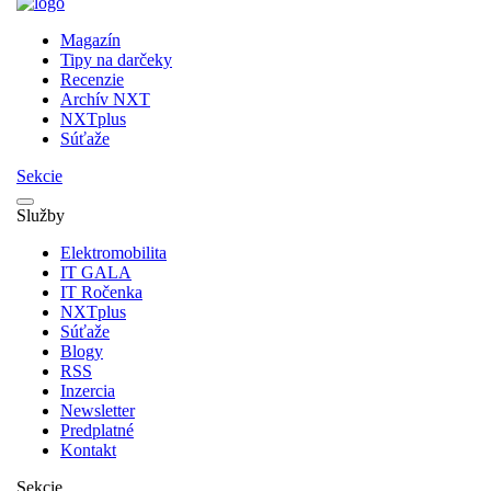
Magazín
Tipy na darčeky
Recenzie
Archív NXT
NXTplus
Súťaže
Sekcie
Služby
Elektromobilita
IT GALA
IT Ročenka
NXTplus
Súťaže
Blogy
RSS
Inzercia
Newsletter
Predplatné
Kontakt
Sekcie