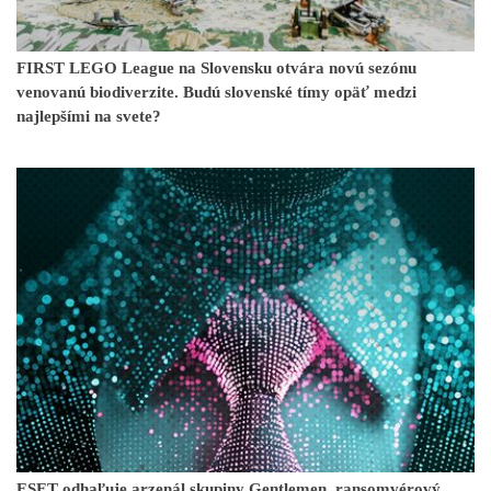
FIRST LEGO League na Slovensku otvára novú sezónu
venovanú biodiverzite. Budú slovenské tímy opäť medzi
najlepšími na svete?
ESET odhaľuje arzenál skupiny Gentlemen, ransomvérový