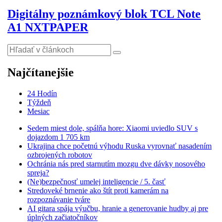
Digitálny poznámkový blok TCL Note
A1 NXTPAPER
Najčítanejšie
24 Hodín
Týždeň
Mesiac
Sedem miest dole, spálňa hore: Xiaomi uviedlo SUV s
dojazdom 1 705 km
Ukrajina chce početnú výhodu Ruska vyrovnať nasadením
ozbrojených robotov
Ochránia nás pred starnutím mozgu dve dávky nosového
spreja?
(Ne)bezpečnosť umelej inteligencie / 5. časť
Stredoveké brnenie ako štít proti kamerám na
rozpoznávanie tváre
AI gitara spája výučbu, hranie a generovanie hudby aj pre
úplných začiatočníkov