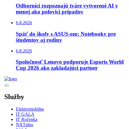
Odborníci rozpoznajú tváre vytvorené AI v
menej ako polovici prípadov
6.8.2026
Späť do školy s ASUS-om: Notebooky pre
študentov aj rodiny
6.8.2026
Spoločnosť Lenovo podporuje Esports World
Cup 2026 ako zakladajúci partner
Služby
Elektromobilita
IT GALA
IT Ročenka
NXTplus