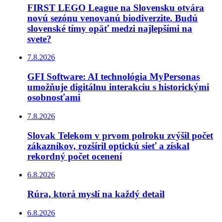
FIRST LEGO League na Slovensku otvára
novú sezónu venovanú biodiverzite. Budú
slovenské tímy opäť medzi najlepšími na
svete?
7.8.2026
GFI Software: AI technológia MyPersonas
umožňuje digitálnu interakciu s historickými
osobnosťami
7.8.2026
Slovak Telekom v prvom polroku zvýšil počet
zákazníkov, rozšíril optickú sieť a získal
rekordný počet ocenení
6.8.2026
Rúra, ktorá myslí na každý detail
6.8.2026