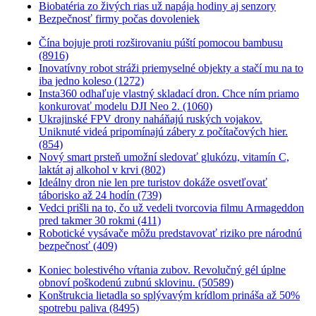
Biobatéria zo živých rias už napája hodiny aj senzory
Bezpečnosť firmy počas dovoleniek
Čína bojuje proti rozširovaniu púští pomocou bambusu
(8916)
Inovatívny robot stráži priemyselné objekty a stačí mu na to
iba jedno koleso (1272)
Insta360 odhaľuje vlastný skladací dron. Chce ním priamo
konkurovať modelu DJI Neo 2. (1060)
Ukrajinské FPV drony naháňajú ruských vojakov.
Uniknuté videá pripomínajú zábery z počítačových hier.
(854)
Nový smart prsteň umožní sledovať glukózu, vitamín C,
laktát aj alkohol v krvi (802)
Ideálny dron nie len pre turistov dokáže osvetľovať
táborisko až 24 hodín (739)
Vedci prišli na to, čo už vedeli tvorcovia filmu Armageddon
pred takmer 30 rokmi (411)
Robotické vysávače môžu predstavovať riziko pre národnú
bezpečnosť (409)
Koniec bolestivého vŕtania zubov. Revolučný gél úplne
obnoví poškodenú zubnú sklovinu. (50589)
Konštrukcia lietadla so splývavým krídlom prináša až 50%
spotrebu paliva (8495)