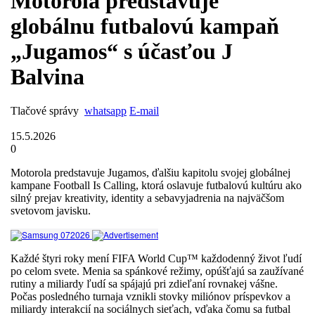
Motorola predstavuje
globálnu futbalovú kampaň
„Jugamos“ s účasťou J
Balvina
Tlačové správy
whatsapp
E-mail
15.5.2026
0
Motorola predstavuje Jugamos, ďalšiu kapitolu svojej globálnej
kampane Football Is Calling, ktorá oslavuje futbalovú kultúru ako
silný prejav kreativity, identity a sebavyjadrenia na najväčšom
svetovom javisku.
Každé štyri roky mení FIFA World Cup™ každodenný život ľudí
po celom svete. Menia sa spánkové režimy, opúšťajú sa zaužívané
rutiny a miliardy ľudí sa spájajú pri zdieľaní rovnakej vášne.
Počas posledného turnaja vznikli stovky miliónov príspevkov a
miliardy interakcií na sociálnych sieťach, vďaka čomu sa futbal