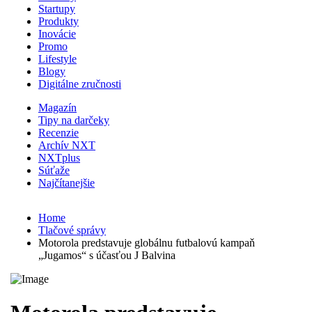
Startupy
Produkty
Inovácie
Promo
Lifestyle
Blogy
Digitálne zručnosti
Magazín
Tipy na darčeky
Recenzie
Archív NXT
NXTplus
Súťaže
Najčítanejšie
Home
Tlačové správy
Motorola predstavuje globálnu futbalovú kampaň
„Jugamos“ s účasťou J Balvina