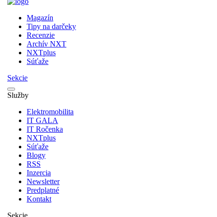
Magazín
Tipy na darčeky
Recenzie
Archív NXT
NXTplus
Súťaže
Sekcie
Služby
Elektromobilita
IT GALA
IT Ročenka
NXTplus
Súťaže
Blogy
RSS
Inzercia
Newsletter
Predplatné
Kontakt
Sekcie