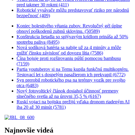
pred takmer 30 rokmi (411)
Robotické vysávače môžu predstavovať riziko pre národnú
bezpečnosť (409)
Koniec bolestivého vŕtania zubov. Revolučný gél úplne
obnoví poškodenú zubnú sklovinu. (50589)
Konštrukcia lietadla so splývavým krídlom prináša až 50%
spotrebu paliva (8495)
Nová sodíková batéria sa nabije už za 4 minúty a môže
znížiť čínsku závislosť od dovozu lítia (7586)
Čína bojuje proti rozširovaniu púští pomocou bambusu
(7159)
Partia youtuberov si na Temu kupila funkčnú multikoptéru.
Testovací let s dospelým pasažierom ich prekvapil (6772)
Syn prerobil robotického psa na terénny vozík pre svojho
otca (6483)
Nový fotovoltický článok dosiahol účinnosť premeny
slnečného svetla až na úrovni 35,5 % (6167)
Ruskí vojaci na bojisku prežijú vďaka dronom riadeným AI
iba 20 až 30 minút (5781)
Najnovšie videá