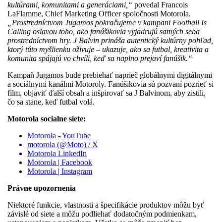
kultúrami, komunitami a generáciami,“
povedal Francois
LaFlamme, Chief Marketing Officer spoločnosti Motorola.
„Prostredníctvom Jugamos pokračujeme v kampani Football Is
Calling oslavou toho, ako fanúšikovia vyjadrujú samých seba
prostredníctvom hry. J Balvin prináša autentický kultúrny pohľad,
ktorý túto myšlienku oživuje – ukazuje, ako sa futbal, kreativita a
komunita spájajú vo chvíli, keď sa naplno prejaví fanúšik.“
Kampaň Jugamos bude prebiehať naprieč globálnymi digitálnymi
a sociálnymi kanálmi Motoroly. Fanúšikovia sú pozvaní pozrieť si
film, objaviť ďalší obsah a inšpirovať sa J Balvinom, aby zistili,
čo sa stane, keď futbal volá.
Motorola socialne siete:
Motorola - YouTube
motorola (@Moto) / X
Motorola LinkedIn
Motorola | Facebook
Motorola | Instagram
Právne upozornenia
Niektoré funkcie, vlastnosti a špecifikácie produktov môžu byť
závislé od siete a môžu podliehať dodatočným podmienkam,