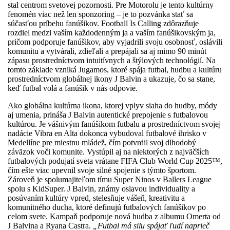
stal centrom svetovej pozornosti. Pre Motorolu je tento kultúrny
fenomén viac než len sponzoring – je to pozvánka stať sa
súčasťou príbehu fanúšikov. Football Is Calling zdôrazňuje
rozdiel medzi vaším každodenným ja a vaším fanúšikovským ja,
pričom podporuje fanúšikov, aby vyjadrili svoju osobnosť, oslávili
komunitu a vytvárali, zdieľali a prepájali sa aj mimo 90 minút
zápasu prostredníctvom intuitívnych a štýlových technológií. Na
tomto základe vzniká Jugamos, ktoré spája futbal, hudbu a kultúru
prostredníctvom globálnej ikony J Balvin a ukazuje, čo sa stane,
keď futbal volá a fanúšik v nás odpovie.
Ako globálna kultúrna ikona, ktorej vplyv siaha do hudby, módy
aj umenia, prináša J Balvin autentické prepojenie s futbalovou
kultúrou. Je vášnivým fanúšikom futbalu a prostredníctvom svojej
nadácie Vibra en Alta dokonca vybudoval futbalové ihrisko v
Medellíne pre miestnu mládež, čím potvrdil svoj dlhodobý
záväzok voči komunite. Vystúpil aj na niektorých z najväčších
futbalových podujatí sveta vrátane FIFA Club World Cup 2025™,
čím ešte viac upevnil svoje silné spojenie s týmto športom.
Zároveň je spolumajiteľom tímu Super Ninos v Ballers League
spolu s KidSuper. J Balvin, známy oslavou individuality a
posúvaním kultúry vpred, stelesňuje vášeň, kreativitu a
komunitného ducha, ktoré definujú futbalových fanúšikov po
celom svete. Kampaň podporuje nová hudba z albumu Omerta od
J Balvina a Ryana Castra.
„Futbal má silu spájať ľudí naprieč