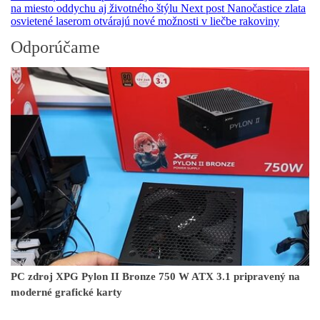
na miesto oddychu aj životného štýlu
Next post
Nanočastice zlata
osvietené laserom otvárajú nové možnosti v liečbe rakoviny
Odporúčame
PC zdroj XPG Pylon II Bronze 750 W ATX 3.1 pripravený na
moderné grafické karty