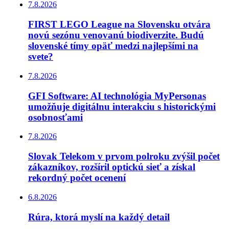
7.8.2026
FIRST LEGO League na Slovensku otvára
novú sezónu venovanú biodiverzite. Budú
slovenské tímy opäť medzi najlepšími na
svete?
7.8.2026
GFI Software: AI technológia MyPersonas
umožňuje digitálnu interakciu s historickými
osobnosťami
7.8.2026
Slovak Telekom v prvom polroku zvýšil počet
zákazníkov, rozšíril optickú sieť a získal
rekordný počet ocenení
6.8.2026
Rúra, ktorá myslí na každý detail