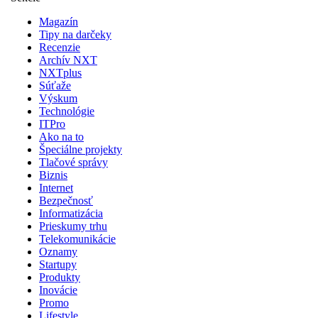
Magazín
Tipy na darčeky
Recenzie
Archív NXT
NXTplus
Súťaže
Výskum
Technológie
ITPro
Ako na to
Špeciálne projekty
Tlačové správy
Biznis
Internet
Bezpečnosť
Informatizácia
Prieskumy trhu
Telekomunikácie
Oznamy
Startupy
Produkty
Inovácie
Promo
Lifestyle