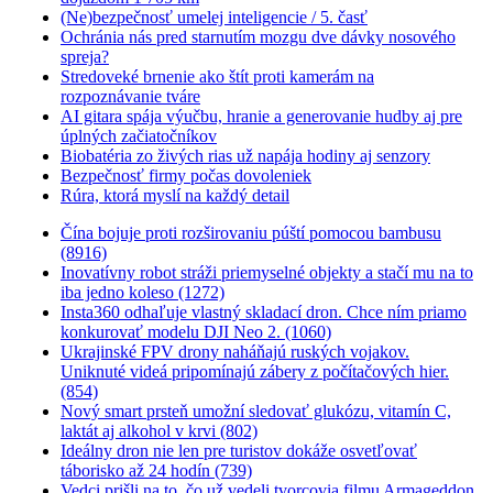
(Ne)bezpečnosť umelej inteligencie / 5. časť
Ochránia nás pred starnutím mozgu dve dávky nosového
spreja?
Stredoveké brnenie ako štít proti kamerám na
rozpoznávanie tváre
AI gitara spája výučbu, hranie a generovanie hudby aj pre
úplných začiatočníkov
Biobatéria zo živých rias už napája hodiny aj senzory
Bezpečnosť firmy počas dovoleniek
Rúra, ktorá myslí na každý detail
Čína bojuje proti rozširovaniu púští pomocou bambusu
(8916)
Inovatívny robot stráži priemyselné objekty a stačí mu na to
iba jedno koleso (1272)
Insta360 odhaľuje vlastný skladací dron. Chce ním priamo
konkurovať modelu DJI Neo 2. (1060)
Ukrajinské FPV drony naháňajú ruských vojakov.
Uniknuté videá pripomínajú zábery z počítačových hier.
(854)
Nový smart prsteň umožní sledovať glukózu, vitamín C,
laktát aj alkohol v krvi (802)
Ideálny dron nie len pre turistov dokáže osvetľovať
táborisko až 24 hodín (739)
Vedci prišli na to, čo už vedeli tvorcovia filmu Armageddon