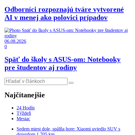
Odborníci rozpoznajú tváre vytvorené
AI v menej ako polovici prípadov
06.08.2026
0
Späť do školy s ASUS-om: Notebooky
pre študentov aj rodiny
Najčítanejšie
24 Hodín
Týždeň
Mesiac
Sedem miest dole, spálňa hore: Xiaomi uviedlo SUV s
dojazdom 1 705 km