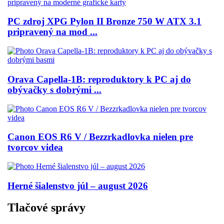
PC zdroj XPG Pylon II Bronze 750 W ATX 3.1
pripravený na mod ...
Orava Capella-1B: reproduktory k PC aj do
obývačky s dobrými ...
Canon EOS R6 V / Bezzrkadlovka nielen pre
tvorcov videa
Herné šialenstvo júl – august 2026
Tlačové správy