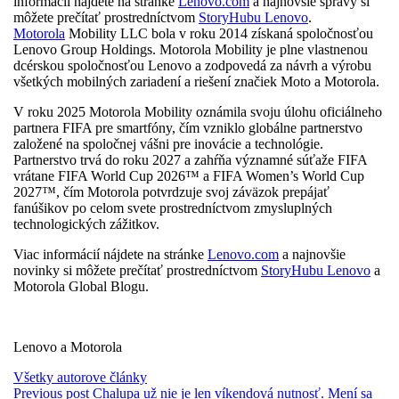
informácií nájdete na stránke
Lenovo.com
a najnovšie správy si
môžete prečítať prostredníctvom
StoryHubu Lenovo
.
Motorola
Mobility LLC bola v roku 2014 získaná spoločnosťou
Lenovo Group Holdings. Motorola Mobility je plne vlastnenou
dcérskou spoločnosťou Lenovo a zodpovedá za návrh a výrobu
všetkých mobilných zariadení a riešení značiek Moto a Motorola.
V roku 2025 Motorola Mobility oznámila svoju úlohu oficiálneho
partnera FIFA pre smartfóny, čím vzniklo globálne partnerstvo
založené na spoločnej vášni pre inovácie a technológie.
Partnerstvo trvá do roku 2027 a zahŕňa významné súťaže FIFA
vrátane FIFA World Cup 2026™ a FIFA Women’s World Cup
2027™, čím Motorola potvrdzuje svoj záväzok prepájať
fanúšikov po celom svete prostredníctvom zmysluplných
technologických zážitkov.
Viac informácií nájdete na stránke
Lenovo.com
a najnovšie
novinky si môžete prečítať prostredníctvom
StoryHubu Lenovo
a
Motorola Global Blogu.
Lenovo a Motorola
Všetky autorove články
Previous post
Chalupa už nie je len víkendová nutnosť. Mení sa