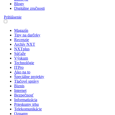
Blogy
Digitálne zručnosti
Prihlásenie
Magazín
Tipy na darčeky
Recenzie
Archív NXT
NXTplus
Súťaže
Výskum
Technológie
ITPro
Ako na to
Špeciálne projekty
Tlačové správy
Biznis
Internet
Bezpečnosť
Informatizácia
Prieskumy trhu
Telekomunikácie
Oznamy