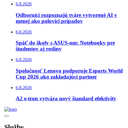
6.8.2026
Odborníci rozpoznajú tváre vytvorené AI v
menej ako polovici prípadov
6.8.2026
Späť do školy s ASUS-om: Notebooky pre
študentov aj rodiny
6.8.2026
Spoločnosť Lenovo podporuje Esports World
Cup 2026 ako zakladajúci partner
6.8.2026
A2 e-tron vytvára nový štandard efektivity
Služby