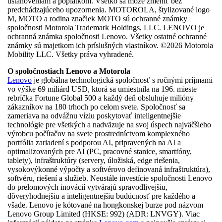
ustanoveniam a poplatkom. Všetko sa môže zmeniť bez
predchádzajúceho upozornenia. MOTOROLA, štylizované logo
M, MOTO a rodina značiek MOTO sú ochranné známky
spoločnosti Motorola Trademark Holdings, LLC. LENOVO je
ochranná známka spoločnosti Lenovo. Všetky ostatné ochranné
známky sú majetkom ich príslušných vlastníkov. ©2026 Motorola
Mobility LLC. Všetky práva vyhradené.
O spoločnostiach Lenovo a Motorola
Lenovo
je globálna technologická spoločnosť s ročnými príjmami
vo výške 69 miliárd USD, ktorá sa umiestnila na 196. mieste
rebríčka Fortune Global 500 a každý deň obsluhuje milióny
zákazníkov na 180 trhoch po celom svete. Spoločnosť sa
zameriava na odvážnu víziu poskytovať inteligentnejšie
technológie pre všetkých a nadväzuje na svoj úspech najväčšieho
výrobcu počítačov na svete prostredníctvom komplexného
portfólia zariadení s podporou AI, pripravených na AI a
optimalizovaných pre AI (PC, pracovné stanice, smartfóny,
tablety), infraštruktúry (servery, úložiská, edge riešenia,
vysokovýkonné výpočty a softvérovo definovaná infraštruktúra),
softvéru, riešení a služieb. Neustále investície spoločnosti Lenovo
do prelomových inovácií vytvárajú spravodlivejšiu,
dôveryhodnejšiu a inteligentnejšiu budúcnosť pre každého a
všade. Lenovo je kótované na hongkonskej burze pod názvom
Lenovo Group Limited (HKSE: 992) (ADR: LNVGY). Viac