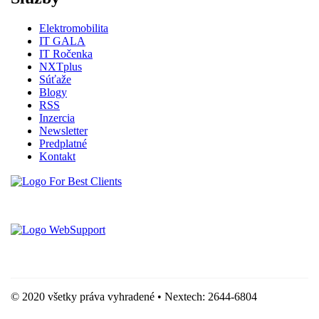
Elektromobilita
IT GALA
IT Ročenka
NXTplus
Súťaže
Blogy
RSS
Inzercia
Newsletter
Predplatné
Kontakt
Vytvorené spoločnosťou For Best Clients, s.r.o.
Hostingove služby poskytuje spoločnosť WebSupport, s.r.o.
© 2020 všetky práva vyhradené • Nextech: 2644-6804