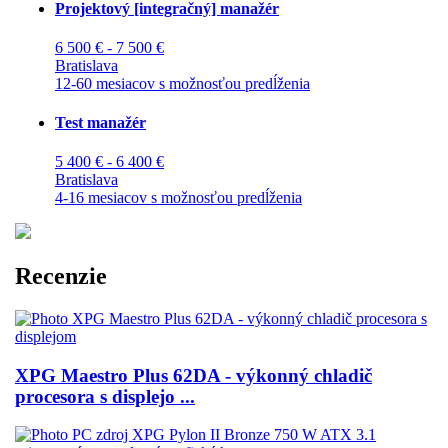
Projektový [integračný] manažér
6 500 € - 7 500 €
Bratislava
12-60 mesiacov s možnosťou predĺženia
Test manažér
5 400 € - 6 400 €
Bratislava
4-16 mesiacov s možnosťou predĺženia
Recenzie
XPG Maestro Plus 62DA - výkonný chladič
procesora s displejo ...