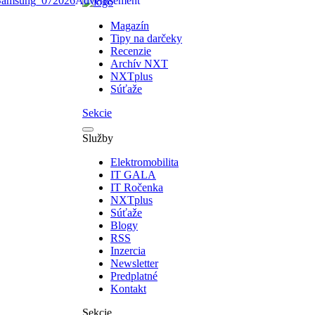
Magazín
Tipy na darčeky
Recenzie
Archív NXT
NXTplus
Súťaže
Sekcie
Služby
Elektromobilita
IT GALA
IT Ročenka
NXTplus
Súťaže
Blogy
RSS
Inzercia
Newsletter
Predplatné
Kontakt
Sekcie