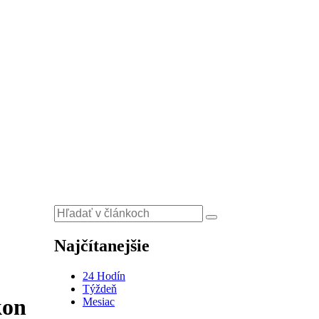
Najčítanejšie
24 Hodín
Týždeň
kon
Mesiac