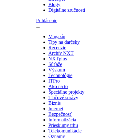
Blogy
Digitálne zručnosti
Prihlásenie
Magazín
Tipy na darčeky
Recenzie
Archív NXT
NXTplus
Súťaže
Výskum
Technológie
ITPro
Ako na to
Špeciálne projekty
Tlačové správy
Biznis
Internet
Bezpečnosť
Informatizácia
Prieskumy trhu
Telekomunikácie
Oznamy