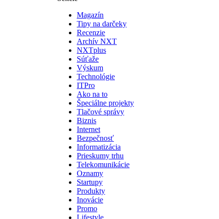
Magazín
Tipy na darčeky
Recenzie
Archív NXT
NXTplus
Súťaže
Výskum
Technológie
ITPro
Ako na to
Špeciálne projekty
Tlačové správy
Biznis
Internet
Bezpečnosť
Informatizácia
Prieskumy trhu
Telekomunikácie
Oznamy
Startupy
Produkty
Inovácie
Promo
Lifestyle