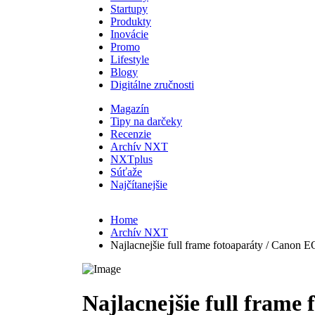
Startupy
Produkty
Inovácie
Promo
Lifestyle
Blogy
Digitálne zručnosti
Magazín
Tipy na darčeky
Recenzie
Archív NXT
NXTplus
Súťaže
Najčítanejšie
Home
Archív NXT
Najlacnejšie full frame fotoaparáty / Canon
Najlacnejšie full frame