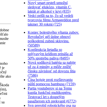
Nový smart prsteň umožní
sledovať glukózu, vitamín C,
laktát aj alkohol v krvi (835)
Vedci prišli na to, čo už vedeli
tvorcovia filmu Armageddon pred
takmer 30 rokmi (725)
odobne
Koniec bolestivého vŕtania zubov.
úšťalo
Revolučný gél úplne obnoví
musíte
poškodenú zubnú sklovinu.
anie
(50589)
Konštrukcia lietadla so
splývavým krídlom prináša až
50% spotrebu paliva (8495)
Nová sodíková batéria sa nabije
mnoho
už za 4 minúty a môže znížiť
 je
čínsku závislosť od dovozu lítia
točný
(7586)
úšte ako
Čína bojuje proti rozširovaniu
púští pomocou bambusu (7159)
 Škoda
Partia youtuberov si na Temu
ným),
kupila funkčnú multikoptéru.
veľmi
Testovací let s dospelým
h
pasažierom ich prekvapil (6772)
 sa
Syn prerobil robotického psa na