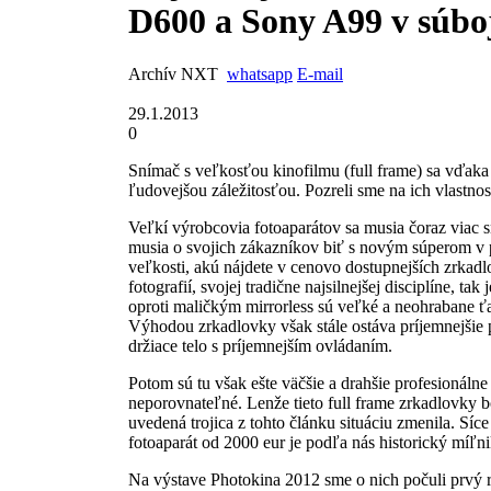
D600 a Sony A99 v súbo
Archív NXT
whatsapp
E-mail
29.1.2013
0
Snímač s veľkosťou kinofilmu (full frame) sa vďak
ľudovejšou záležitosťou. Pozreli sme na ich vlastnos
Veľkí výrobcovia fotoaparátov sa musia čoraz viac sn
musia o svojich zákazníkov biť s novým súperom v p
veľkosti, akú nájdete v cenovo dostupnejších zrkad
fotografií, svojej tradične najsilnejšej disciplíne, 
oproti maličkým mirrorless sú veľké a neohrabane ť
Výhodou
zrkadlovky
však stále ostáva príjemnejšie 
držiace telo s príjemnejším ovládaním.
Potom sú tu však ešte väčšie a drahšie profesionál
neporovnateľné. Lenže tieto
full frame zrkadlovky
b
uvedená trojica z tohto článku situáciu zmenila. Sí
fotoaparát
od 2000 eur je podľa nás historický míľni
Na výstave Photokina 2012 sme o nich počuli prvý ra