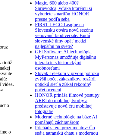
Magic, 600 alebo 400?
Sprievodca, vďaka ktorému si
vyberiete smartfón HONOR
presne podľa seba
FIRST LEGO League na
Slovensku otvára novú sezónu
venovanú biodiverzite. Budú
slovenské tímy opäť medzi
najlepšími na svete?
oraz
GFI Software: AI technológia
MyPersonas umožňuje digitálnu
interakciu s historickými
a totiž
osobnosťami
vnakej
Slovak Telekom v prvom polroku
kvalite
zvýšil počet zákazníkov, rozšíril
ajú:
optickú sieť a získal rekordný
í videa.
počet ocenení
sa
HONOR prináša filmové postupy
ARRI do mobilnej tvorby a
ducho
predstavuje novú éru mobilnej
fotografie
e
Moderné technológie na báze AI
pomáhajú záchranárom
Prichádza éra prozumentov: Čo
ríme o
spája tatranskú chatu s modernou