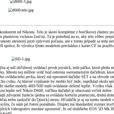
o konkurent od Nikonu. Telo je skoro kompletne z horčíkovej zliatiny p
en plastovou vrchnou časťou. Tá je potrebná na to, aby telo vôbec prep
akisto utesnený proti vplyvom počasia, ani v tomto prípade sa teda ne
eší správa, že výrobca týmto modelom prechádza z kariet CF na použív
 aj náš obľúbený ovládací prvok joystick, teda páčka, ktorá plnila 
ky. Miesto nej môžete voliť bod ostrenia osemsmerným tlačidlom, ktoré
itého ovládacieho prvku, ktorý má uprostred tlačidlo SET a na obvode o
ochu cviku. Aj hlavné vypínanie by mohlo byť inde, napríklad okolo sp
že staršie modely 40D/50D mali ovládanie riešené lepšie. Vcelku však
u lepšie než Nikon D600, väčšina tlačidiel je situovaná veľmi dobre.
emajú zdvojené funkcie (jedna sa ovládala horným prstencom, druhá dol
občas treba zaskočiť do Q(uick) menu. Hľadáčik je aj na tomto modeli 
 scény, čo nám pri fotení pomáhalo. Displej má štandardný rozmer troc
irujúcich videografov musíme upozorniť, že od drahšieho EOS 5D Mk III
úchadlá.