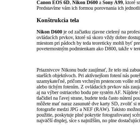
Canon EOS
6D
,
Nikon D600
a
Sony A99
, ktoré 
Predstavíme vám ich formou porovnania ich jednotl
Konštrukcia tela
Nikon
D600
je od začiatku zjavne cielený na prof
ovládacích prvkov, ktoré sú skoro vždy dobre dostup
miestom pri pádoch by teda teoreticky mohli byť pr
poveternostným podmienkam ako D800, takže v terén
Priaznivcov Nikonu bude zaujímať, že telo má zabud
starších objektívoch. Pri aktívnejšom fotení nás pot
uzamykateľné, pričom vrchným prstencom volíte r
alebo tichým fotením. Z ovládacích prvkov nás zauja
aj na výber ostriaceho bodu pre systém AF. Nájdete
tlačidiel na ľavej strane, budete teda často nútení
môžete mať naraz zasunuté dve karty SD, zvoliť si
fotografie medzi JPG a NEF (RAW). Takisto možno 
použitie, poskytuje plné pokrytie fotografovanej sc
najväčší displej, síce s najnižším, no plne dostačujú