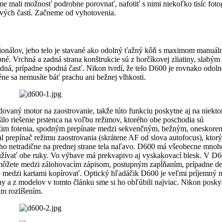
sme mali možnosť podrobne porovnať, nafotiť s nimi niekoľko tisíc fotog
ivých častí. Začneme od vyhotovenia.
esionálov, jeho telo je stavané ako odolný ťažný kôň s maximom manuál
né. Vrchná a zadná strana konštrukcie sú z horčíkovej zliatiny, slabým
edná, prípadne spodná časť.
Nikon
tvrdí, že telo D600 je rovnako odoln
e sa nemusíte báť prachu ani bežnej vlhkosti.
ovaný motor na zaostrovanie, takže túto funkciu poskytne aj na niekto
ešilo riešenie prstenca na voľbu režimov, ktorého obe poschodia sú
ežim fotenia, spodným prepínate medzi sekvenčným, bežným, oneskor
l prepínač režimu zaostrovania (skrátene AF od slova autofocus), ktorý
 ho netradične na prednej strane tela naľavo. D600 má všeobecne mnoh
 používať obe ruky. Vo výbave má prekvapivo aj vyskakovací blesk. V D
 môžete medzi zálohovacím zápisom, postupným zapĺňaním, prípadne de
medzi kartami kopírovať. Optický hľadáčik D600 je veľmi príjemný 
ény a z modelov v tomto článku sme si ho obľúbili najviac. Nikon poskyt
cim rozlíšením.