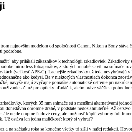
ji
a trom najnovším modelom od spoločností Canon, Nikon a Sony stáva č
ti podrobne.
ažiť, aby prilákali zákazníkov k technológii zrkadloviek. Zrkadlovky s
odobe mirrorless fotoaparátov, z ktorých mnohé stavili na snímače ro
lovkách (veľkosť APS-C). Lacnejšie zrkadlovky už teda nevyhrávajú v 
tak jednoznačne ako kedysi. Ba v niektorých vlastnostiach dokonca zaostáv
ažké, navyše majú zvyčajne pomalšie automatické ostrenie pri nakrúcan
používanie - či už pre optický hľadáčik, alebo práve väčšie a pohodlne 
ne zrkadlovky, ktorých 35 mm snímače sú s menšími alternatívami jedno
oli donedávna ohromne drahé, v podstate nedosiahnuteľné. Až čerstvo
ce stále nejde o úplne ľudové ceny, ale možnosť kúpiť výborný
full fram
k. Už ostáva len jedna maličkosť: ktorý si vybrať?
z a na začiatku roka sa konečne všetky tri zišli v našej redakcii. Hovo