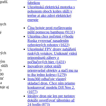
rafií.
fabrikou
Ukrajinská elektrická motorka s
pohonom oboch kolies slúži v
teréne aj ako zdroj elektrickej
energie
nych
Čína bojuje proti rozširovaniu
púští pomocou bambusu (9131)
é
Ukrajina chce početnú výhodu
Ruska vyrovnať nasadením
ozbrojených robotov (1622)
Ukrajinské FPV drony naháňajú
rých
ruských vojakov. Uniknuté videá
pripomínajú zábery z
eným
počítačových hier. (1431)
 slúži
Inovatívny robot stráži
o
priemyselné objekty a stačí mu na
600
to iba jedno koleso (1279)
liť
Insta360 odhaľuje vlastný
na
skladací dron. Chce ním priamo
uje aj
konkurovať modelu DJI Neo 2.
(1077)
Ideálny dron nie len pre turistov
dokáže osvetľovať táborisko až
24 hodín (873)