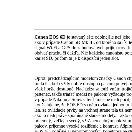
Canon EOS 6D
je stavaný ešte odolnejšie než jeh
ako v prípade Canon 5D Mk III, od ktorého sa líši l
signál Wi-Fi a GPS do zabudovaných prijímačov. Je t
obávať prachu či dažďa. Nie každého canonistu pot
kariet SD, pričom tu je k dispozícii jeden slot.
Oproti predchádzajúcim modelom značky Canon chýba
funkcií a bola vždy dobre dostupná palcom pravej ru
však horšie dostupné. Nachádza sa totiž vnútri troj
prstenec, takže triafať medzi ne palcom vyžaduje tr
v prípade Nikonu a Sony. Chvíľami sme mali pocit, 
konštatujeme, že EOS 6D sa nám ovládal jednou ruko
len, že ovládacie prvky na vrchnej strane tela už n
ako to mali práve spomínané staršie modely. Takto 
príjemný, veľký a svetlý, s 97-percentným pokrytím
palcov, príjemne vysoké rozlíšenie a kontrast. Ašp
EOS 6D odlišuje aj neprítomnosťou konektora na sl