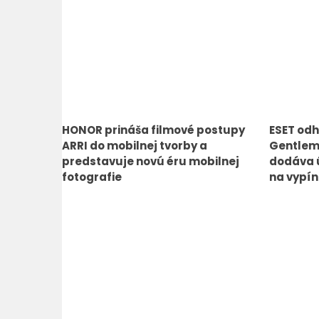
HONOR prináša filmové postupy
ESET odh
ARRI do mobilnej tvorby a
Gentlem
predstavuje novú éru mobilnej
dodáva ú
fotografie
na vypín