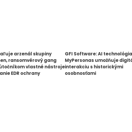
aľuje arzenál skupiny
GFI Software: AI technológi
en, ransomvérový gang
MyPersonas umožňuje digit
točníkom vlastné nástroje
interakciu s historickými
anie EDR ochrany
osobnosťami