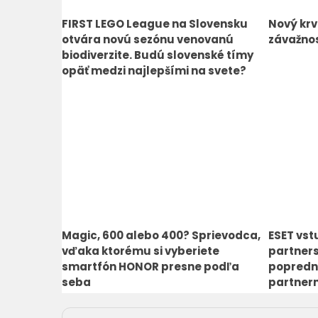
FIRST LEGO League na Slovensku
Nový krv
otvára novú sezónu venovanú
závažnos
biodiverzite. Budú slovenské tímy
opäť medzi najlepšími na svete?
Magic, 600 alebo 400? Sprievodca,
ESET vst
vďaka ktorému si vyberiete
partners
smartfón HONOR presne podľa
popredn
seba
partner