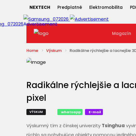
NEXTECH
Predplatné
Elektromobilita
PD
Magazín
Home
Výskum
Radikálne rýchlejšie a lacnejšie 3
Radikálne rýchlejšie a lac
pixel
VÝSKUM
whatsapp
E-mail
Výskumný tím z čínskej univerzity
Tsinghua
vyvi
rýchlo sa pohybujúce objekty pomocou jediného p