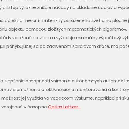
 prístup výrazne znižuje náklady na ukladanie údajov a výpo
a objekt a meraním intenzity odrazeného svetla na ploche 
tóriu objektu pomocou zložitých matematických algoritmov.
o metódy založené na videu a vyžaduje minimálny výpočtový výk
guli pohybujúcej sa po zakrivenom špirálovom drôte, má pote
tane zlepšenia schopnosti vnímania autonómnych automobilo
mov a umožnenia efektívnejšieho monitorovania a kontroly 
j možnosť jej využitia vo vedeckom výskume, napríklad pri s
i uverejnené v časopise
Optics Letters.