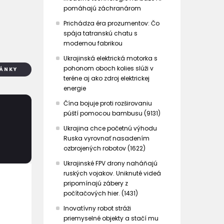
pomáhajú záchranárom
Prichádza éra prozumentov: Čo
spája tatranskú chatu s
modernou fabrikou
Ukrajinská elektrická motorka s
pohonom oboch kolies slúži v
LÁNKY
teréne aj ako zdroj elektrickej
energie
Čína bojuje proti rozširovaniu
púští pomocou bambusu (9131)
Ukrajina chce početnú výhodu
Ruska vyrovnať nasadením
ozbrojených robotov (1622)
Ukrajinské FPV drony naháňajú
ruských vojakov. Uniknuté videá
pripomínajú zábery z
počítačových hier. (1431)
Inovatívny robot stráži
priemyselné objekty a stačí mu