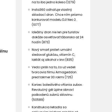
na to iba jedno koleso (1279)
Insta360 odhaľuje vlastný
skladací dron. Chce ním priamo
konkurovať modelu DJI Neo 2.
(1077)
Ideálny dron nie len pre turistov
dokáže osvetľovať táborisko až 24
hodín (873)
a
Nový smart prsteň umožní
álnu
sledovať glukózu, vitamín C,
laktát aj alkohol v krvi (835)
Vedci prišli na to, čo už vedeli
tvorcovia filmu Armageddon
pred takmer 30 rokmi (725)
Koniec bolestivého vŕtania zubov.
Revolučný gél úplne obnoví
poškodenú zubnú sklovinu.
(50589)
Konštrukcia lietadla so