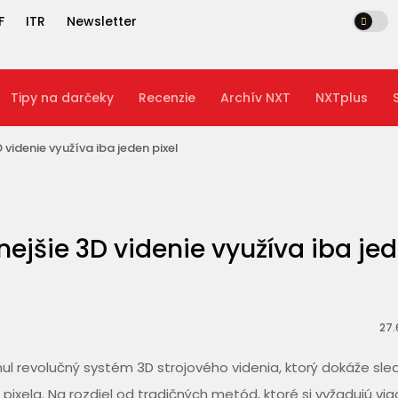
F
ITR
Newsletter
Tipy na darčeky
Recenzie
Archív NXT
NXTplus
D videnie využíva iba jeden pixel
nejšie 3D videnie využíva iba je
27.
nul revolučný systém 3D strojového videnia, ktorý dokáže sle
ixela. Na rozdiel od tradičných metód, ktoré si vyžadujú via