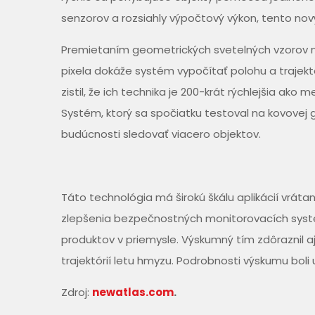
senzorov a rozsiahly výpočtový výkon, tento nový
Premietaním geometrických svetelných vzorov n
pixela dokáže systém vypočítať polohu a trajek
zistil, že ich technika je 200-krát rýchlejšia ak
Systém, ktorý sa spočiatku testoval na kovovej 
budúcnosti sledovať viacero objektov.
Táto technológia má širokú škálu aplikácií vrá
zlepšenia bezpečnostných monitorovacích systé
produktov v priemysle. Výskumný tím zdôraznil a
trajektórií letu hmyzu. Podrobnosti výskumu bol
Zdroj:
newatlas.com
.