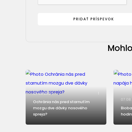
Mohlo
07.08.2026
1
07.08
Ochránia nás pred starnutím
mozgu dve dávky nosového
Bioba
spreja?
hodin