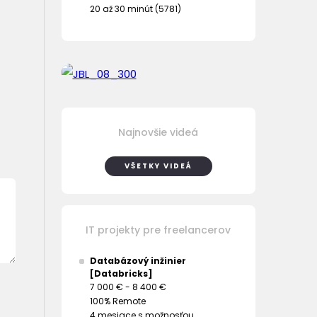
20 až 30 minút (5781)
Najnovšie videá
VŠETKY VIDEÁ
IT projekty pre freelancerov
Databázový inžinier
[Databricks]
7 000 € - 8 400 €
100% Remote
4 mesiace s možnosťou