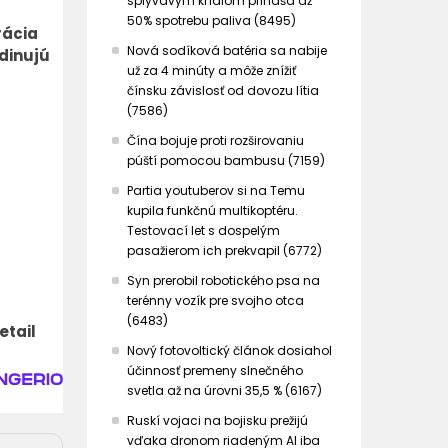
splývavým krídlom prináša až
50% spotrebu paliva (8495)
rácia
Nová sodíková batéria sa nabije
dinujú
už za 4 minúty a môže znížiť
čínsku závislosť od dovozu lítia
(7586)
Čína bojuje proti rozširovaniu
púští pomocou bambusu (7159)
Partia youtuberov si na Temu
kupila funkčnú multikoptéru.
Testovací let s dospelým
pasažierom ich prekvapil (6772)
Syn prerobil robotického psa na
terénny vozík pre svojho otca
(6483)
etail
Nový fotovoltický článok dosiahol
účinnosť premeny slnečného
svetla až na úrovni 35,5 % (6167)
Ruskí vojaci na bojisku prežijú
vďaka dronom riadeným AI iba