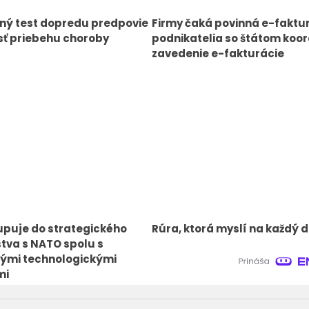
ný test dopredu predpovie
Firmy čaká povinná e-faktu
ť priebehu choroby
podnikatelia so štátom koor
zavedenie e-fakturácie
upuje do strategického
Rúra, ktorá myslí na každý d
tva s NATO spolu s
ými technologickými
mi