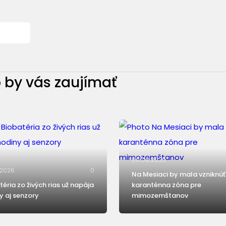
 by vás zaujímať
06.08.2026
.2026
0
Na Mesiaci by mala vzniknúť
téria zo živých rias už napája
karanténna zóna pre
y aj senzory
mimozemštanov