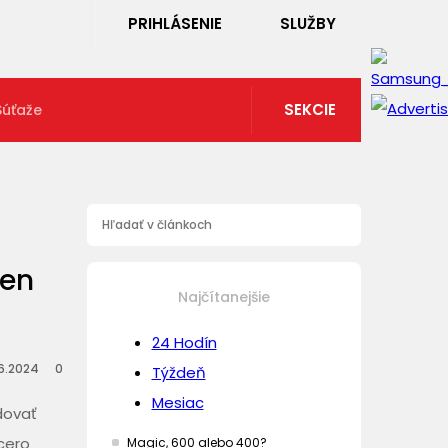
PRIHLÁSENIE
SLUŽBY
SEKCIE
Súťaže
den
Najčítanejšie
24 Hodín
6.2024
0
Týždeň
Mesiac
dovať
cero
Magic, 600 alebo 400?