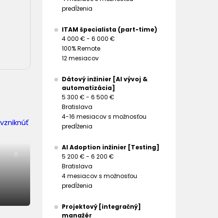
predĺženia
ITAM špecialista (part-time)
4 000 € - 6 000 €
100% Remote
12 mesiacov
Dátový inžinier [AI vývoj &
automatizácia]
5 300 € - 6 500 €
Bratislava
4-16 mesiacov s možnosťou
predĺženia
AI Adoption inžinier [Testing]
0
5 200 € - 6 200 €
Bratislava
4 mesiacov s možnosťou
predĺženia
Projektový [integračný]
manažér