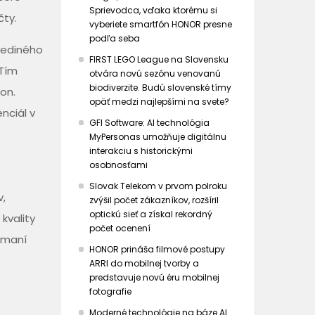
Sprievodca, vďaka ktorému si
čty.
vyberiete smartfón HONOR presne
podľa seba
jediného
FIRST LEGO League na Slovensku
 Tím
otvára novú sezónu venovanú
biodiverzite. Budú slovenské tímy
on.
opäť medzi najlepšími na svete?
nciál v
GFI Software: AI technológia
MyPersonas umožňuje digitálnu
interakciu s historickými
osobnosťami
Slovak Telekom v prvom polroku
v,
zvýšil počet zákazníkov, rozšíril
optickú sieť a získal rekordný
kvality
počet ocenení
kúmaní
HONOR prináša filmové postupy
ARRI do mobilnej tvorby a
predstavuje novú éru mobilnej
fotografie
Moderné technológie na báze AI