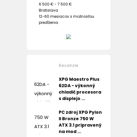
6 500 € - 7 500 €
Bratislava
12-60 mesiacov s možnosťou
predĺženia
Recenzie
XPG Maestro Plus
62DA - výkonný
chladič procesora
s displejo ...
PC zdroj XPG Pylon
II Bronze 750 W
ATX 3.1 pripravený
na mod ...