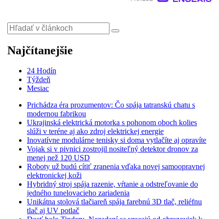
Najčítanejšie
24 Hodín
Týždeň
Mesiac
Prichádza éra prozumentov: Čo spája tatranskú chatu s
modernou fabrikou
Ukrajinská elektrická motorka s pohonom oboch kolies
slúži v teréne aj ako zdroj elektrickej energie
Inovatívne modulárne tenisky si doma vytlačíte aj opravíte
Vojak si v pivnici zostrojil nositeľný detektor dronov za
menej než 120 USD
Roboty už budú cítiť zranenia vďaka novej samoopravnej
elektronickej koži
Hybridný stroj spája razenie, vŕtanie a odstreľovanie do
jedného tunelovacieho zariadenia
Unikátna stolová tlačiareň spája farebnú 3D tlač, reliéfnu
tlač aj UV potlač