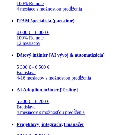
100% Remote
4 mesiace s možnosťou predĺženia
ITAM špecialista (part-time)
4 000 € - 6 000 €
100% Remote
12 mesiacov
Dátový inžinier [AI vývoj & automatizácia]
5 300 € - 6 500 €
Bratislava
4-16 mesiacov s možnosťou predĺženia
AI Adoption inžinier [Testing]
5 200 € - 6 200 €
Bratislava
4 mesiacov s možnosťou predĺženia
Projektový [integračný] manažér