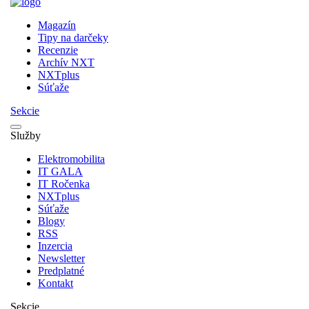
Magazín
Tipy na darčeky
Recenzie
Archív NXT
NXTplus
Súťaže
Sekcie
Služby
Elektromobilita
IT GALA
IT Ročenka
NXTplus
Súťaže
Blogy
RSS
Inzercia
Newsletter
Predplatné
Kontakt
Sekcie