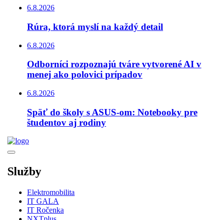
6.8.2026
Rúra, ktorá myslí na každý detail
6.8.2026
Odborníci rozpoznajú tváre vytvorené AI v
menej ako polovici prípadov
6.8.2026
Späť do školy s ASUS-om: Notebooky pre
študentov aj rodiny
Služby
Elektromobilita
IT GALA
IT Ročenka
NXTplus