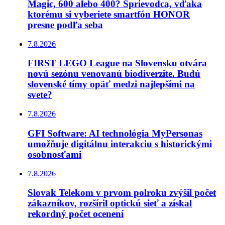
Magic, 600 alebo 400? Sprievodca, vďaka
ktorému si vyberiete smartfón HONOR
presne podľa seba
7.8.2026
FIRST LEGO League na Slovensku otvára
novú sezónu venovanú biodiverzite. Budú
slovenské tímy opäť medzi najlepšími na
svete?
7.8.2026
GFI Software: AI technológia MyPersonas
umožňuje digitálnu interakciu s historickými
osobnosťami
7.8.2026
Slovak Telekom v prvom polroku zvýšil počet
zákazníkov, rozšíril optickú sieť a získal
rekordný počet ocenení