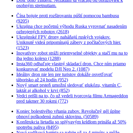
Dosť bolo Tinderu. Nezadaní sa vracajú od obrazoviek k
osobným stretnutiam.
Čína bojuje proti rozširovaniu púští pomocou bambusu
(9205)
Ukrajina chce početnú výhodu Ruska vyrovnať nasadením
ozbrojených robotov (2618)
Ukrajinské FPV drony naháňajú ruských vojakov.
Uniknuté videá pripomínajú zábery z počítačových hier.
(1523)
Inovatívny robot stráži priemyselné objekty a stačí mu na to
iba jedno koleso (1288)
Insta360 odhaľuje vlastný skladací dron. Chce ním priamo
konkurovať modelu DJI Neo 2. (1087)
Ideálny dron nie len pre turistov dokáže osvetľovať
táborisko až 24 hodín (952)
Nový smart prsteň umožní sledovať glukózu, vitamín C,
laktát aj alkohol v krvi (852)
Vedci prišli na to, čo už vedeli tvorcovia filmu Armageddon
pred takmer 30 rokmi (772)
Koniec bolestivého vŕtania zubov. Revolučný gél úplne
obnoví poškodenú zubnú sklovinu. (50589)
Konštrukcia lietadla so splývavým krídlom prináša až 50%
spotrebu paliva (8495)
Nová sodíková batéria sa nabije už za 4 minúty a môže