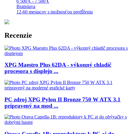
6 500 € - 7 500 €
Bratislava
12-60 mesiacov s možnosťou predĺženia
Recenzie
XPG Maestro Plus 62DA - výkonný chladič
procesora s displejo ...
PC zdroj XPG Pylon II Bronze 750 W ATX 3.1
pripravený na mod ...
Orava Capella-1B: reproduktory k PC aj do