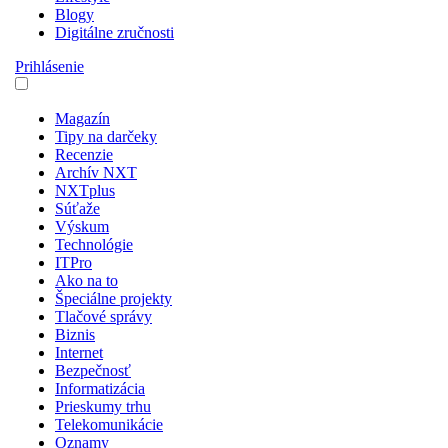
Blogy
Digitálne zručnosti
Prihlásenie
Magazín
Tipy na darčeky
Recenzie
Archív NXT
NXTplus
Súťaže
Výskum
Technológie
ITPro
Ako na to
Špeciálne projekty
Tlačové správy
Biznis
Internet
Bezpečnosť
Informatizácia
Prieskumy trhu
Telekomunikácie
Oznamy