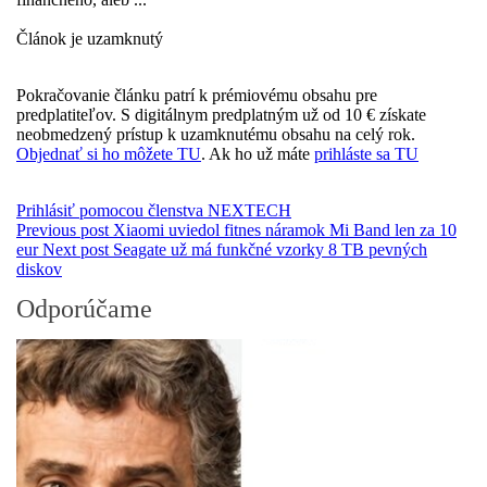
Článok je uzamknutý
Pokračovanie článku patrí k prémiovému obsahu pre
predplatiteľov. S digitálnym predplatným už od 10 € získate
neobmedzený prístup k uzamknutému obsahu na celý rok.
Objednať si ho môžete TU
. Ak ho už máte
prihláste sa TU
Prihlásiť pomocou členstva NEXTECH
Previous post
Xiaomi uviedol fitnes náramok Mi Band len za 10
eur
Next post
Seagate už má funkčné vzorky 8 TB pevných
diskov
Odporúčame