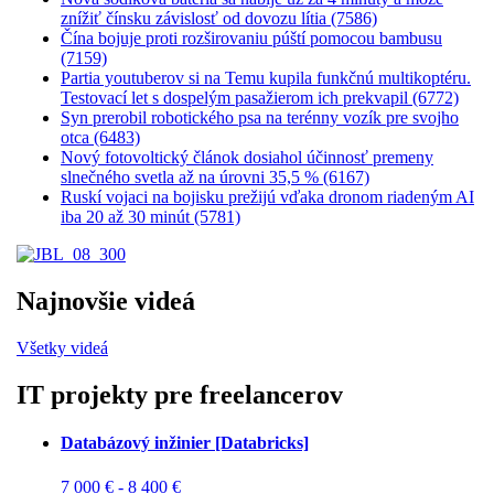
znížiť čínsku závislosť od dovozu lítia (7586)
Čína bojuje proti rozširovaniu púští pomocou bambusu
(7159)
Partia youtuberov si na Temu kupila funkčnú multikoptéru.
Testovací let s dospelým pasažierom ich prekvapil (6772)
Syn prerobil robotického psa na terénny vozík pre svojho
otca (6483)
Nový fotovoltický článok dosiahol účinnosť premeny
slnečného svetla až na úrovni 35,5 % (6167)
Ruskí vojaci na bojisku prežijú vďaka dronom riadeným AI
iba 20 až 30 minút (5781)
Najnovšie videá
Všetky videá
IT projekty pre freelancerov
Databázový inžinier [Databricks]
7 000 € - 8 400 €