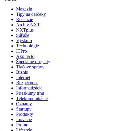
Magazín
Tipy na darčeky
Recenzie
Archív NXT
NXTplus
Súťaže
Výskum
Technológie
ITPro
Ako na to
Špeciálne projekty
Tlačové správy
Biznis
Internet
Bezpečnosť
Informatizácia
Prieskumy trhu
Telekomunikácie
Oznamy
Startupy
Produkty
Inovácie
Promo
Lifestyle