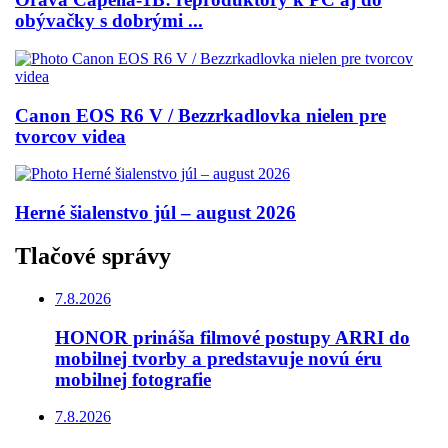
obývačky s dobrými ...
Canon EOS R6 V / Bezzrkadlovka nielen pre
tvorcov videa
Herné šialenstvo júl – august 2026
Tlačové správy
7.8.2026
HONOR prináša filmové postupy ARRI do
mobilnej tvorby a predstavuje novú éru
mobilnej fotografie
7.8.2026