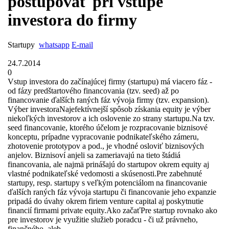
postupovať pri vstupe
investora do firmy
Startupy
whatsapp
E-mail
24.7.2014
0
Vstup investora do začínajúcej firmy (startupu) má viacero fáz -
od fázy predštartového financovania (tzv. seed) až po
financovanie ďalších raných fáz vývoja firmy (tzv. expansion).
Výber investoraNajefektívnejší spôsob získania equity je výber
niekoľkých investorov a ich oslovenie zo strany startupu.Na tzv.
seed financovanie, ktorého účelom je rozpracovanie biznisové
konceptu, prípadne vypracovanie podnikateľského zámeru,
zhotovenie prototypov a pod., je vhodné osloviť biznisových
anjelov. Biznisoví anjeli sa zameriavajú na tieto štádiá
financovania, ale najmä prinášajú do startupov okrem equity aj
vlastné podnikateľské vedomosti a skúsenosti.Pre zabehnuté
startupy, resp. startupy s veľkým potenciálom na financovanie
ďalších raných fáz vývoja startupu či financovanie jeho expanzie
pripadá do úvahy okrem firiem venture capital aj poskytnutie
financií firmami private equity.Ako začaťPre startup rovnako ako
pre investorov je využitie služieb poradcu - či už právneho,
finančného, aleb ...