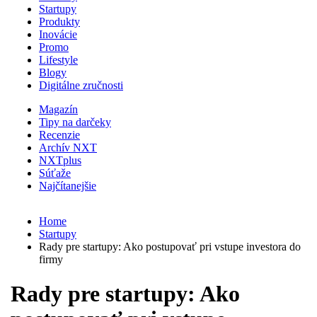
Startupy
Produkty
Inovácie
Promo
Lifestyle
Blogy
Digitálne zručnosti
Magazín
Tipy na darčeky
Recenzie
Archív NXT
NXTplus
Súťaže
Najčítanejšie
Home
Startupy
Rady pre startupy: Ako postupovať pri vstupe investora do
firmy
Rady pre startupy: Ako