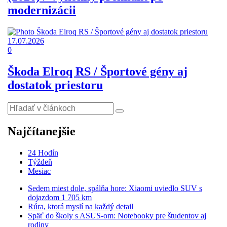
modernizácii
17.07.2026
0
Škoda Elroq RS / Športové gény aj
dostatok priestoru
Najčítanejšie
24 Hodín
Týždeň
Mesiac
Sedem miest dole, spálňa hore: Xiaomi uviedlo SUV s
dojazdom 1 705 km
Rúra, ktorá myslí na každý detail
Späť do školy s ASUS-om: Notebooky pre študentov aj
rodiny