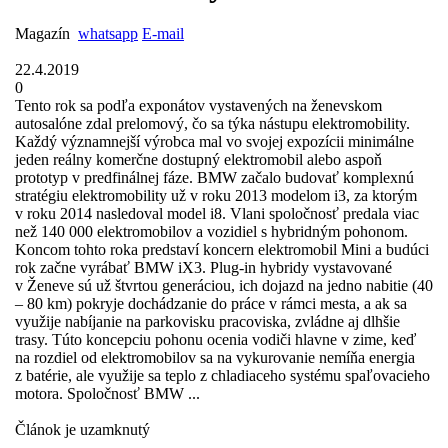
Magazín
whatsapp
E-mail
22.4.2019
0
Tento rok sa podľa exponátov vystavených na ženevskom
autosalóne zdal prelomový, čo sa týka nástupu elektromobility.
Každý významnejší výrobca mal vo svojej expozícii minimálne
jeden reálny komerčne dostupný elektromobil alebo aspoň
prototyp v predfinálnej fáze. BMW začalo budovať komplexnú
stratégiu elektromobility už v roku 2013 modelom i3, za ktorým
v roku 2014 nasledoval model i8. Vlani spoločnosť predala viac
než 140 000 elektromobilov a vozidiel s hybridným pohonom.
Koncom tohto roka predstaví koncern elektromobil Mini a budúci
rok začne vyrábať BMW iX3. Plug-in hybridy vystavované
v Ženeve sú už štvrtou generáciou, ich dojazd na jedno nabitie (40
– 80 km) pokryje dochádzanie do práce v rámci mesta, a ak sa
využije nabíjanie na parkovisku pracoviska, zvládne aj dlhšie
trasy. Túto koncepciu pohonu ocenia vodiči hlavne v zime, keď
na rozdiel od elektromobilov sa na vykurovanie nemíňa energia
z batérie, ale využije sa teplo z chladiaceho systému spaľovacieho
motora. Spoločnosť BMW ...
Článok je uzamknutý