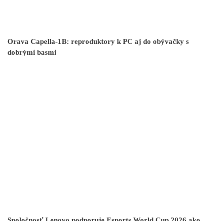
Orava Capella-1B: reproduktory k PC aj do obývačky s
dobrými basmi
Spoločnosť Lenovo podporuje Esports World Cup 2026 ako