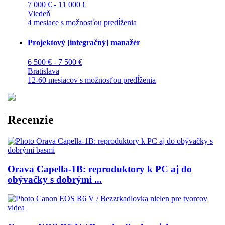
7 000 € - 11 000 €
Viedeň
4 mesiace s možnosťou predĺženia
Projektový [integračný] manažér
6 500 € - 7 500 €
Bratislava
12-60 mesiacov s možnosťou predĺženia
Recenzie
Orava Capella-1B: reproduktory k PC aj do
obývačky s dobrými ...