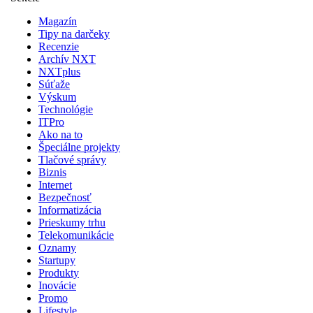
Magazín
Tipy na darčeky
Recenzie
Archív NXT
NXTplus
Súťaže
Výskum
Technológie
ITPro
Ako na to
Špeciálne projekty
Tlačové správy
Biznis
Internet
Bezpečnosť
Informatizácia
Prieskumy trhu
Telekomunikácie
Oznamy
Startupy
Produkty
Inovácie
Promo
Lifestyle