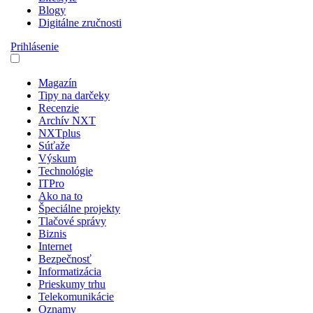
Blogy
Digitálne zručnosti
Prihlásenie
Magazín
Tipy na darčeky
Recenzie
Archív NXT
NXTplus
Súťaže
Výskum
Technológie
ITPro
Ako na to
Špeciálne projekty
Tlačové správy
Biznis
Internet
Bezpečnosť
Informatizácia
Prieskumy trhu
Telekomunikácie
Oznamy