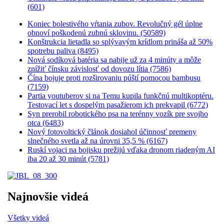
(601)
Koniec bolestivého vŕtania zubov. Revolučný gél úplne
obnoví poškodenú zubnú sklovinu. (50589)
Konštrukcia lietadla so splývavým krídlom prináša až 50%
spotrebu paliva (8495)
Nová sodíková batéria sa nabije už za 4 minúty a môže
znížiť čínsku závislosť od dovozu lítia (7586)
Čína bojuje proti rozširovaniu púští pomocou bambusu
(7159)
Partia youtuberov si na Temu kupila funkčnú multikoptéru.
Testovací let s dospelým pasažierom ich prekvapil (6772)
Syn prerobil robotického psa na terénny vozík pre svojho
otca (6483)
Nový fotovoltický článok dosiahol účinnosť premeny
slnečného svetla až na úrovni 35,5 % (6167)
Ruskí vojaci na bojisku prežijú vďaka dronom riadeným AI
iba 20 až 30 minút (5781)
Najnovšie videá
Všetky videá