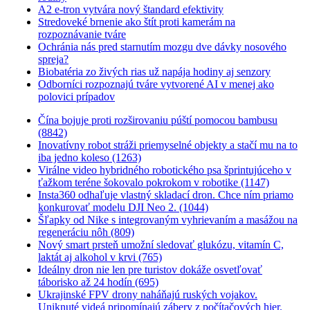
A2 e-tron vytvára nový štandard efektivity
Stredoveké brnenie ako štít proti kamerám na
rozpoznávanie tváre
Ochránia nás pred starnutím mozgu dve dávky nosového
spreja?
Biobatéria zo živých rias už napája hodiny aj senzory
Odborníci rozpoznajú tváre vytvorené AI v menej ako
polovici prípadov
Čína bojuje proti rozširovaniu púští pomocou bambusu
(8842)
Inovatívny robot stráži priemyselné objekty a stačí mu na to
iba jedno koleso (1263)
Virálne video hybridného robotického psa šprintujúceho v
ťažkom teréne šokovalo pokrokom v robotike (1147)
Insta360 odhaľuje vlastný skladací dron. Chce ním priamo
konkurovať modelu DJI Neo 2. (1044)
Šľapky od Nike s integrovaným vyhrievaním a masážou na
regeneráciu nôh (809)
Nový smart prsteň umožní sledovať glukózu, vitamín C,
laktát aj alkohol v krvi (765)
Ideálny dron nie len pre turistov dokáže osvetľovať
táborisko až 24 hodín (695)
Ukrajinské FPV drony naháňajú ruských vojakov.
Uniknuté videá pripomínajú zábery z počítačových hier.