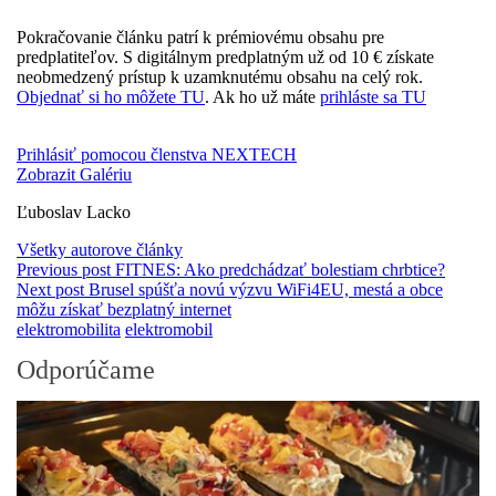
Pokračovanie článku patrí k prémiovému obsahu pre
predplatiteľov. S digitálnym predplatným už od 10 € získate
neobmedzený prístup k uzamknutému obsahu na celý rok.
Objednať si ho môžete TU
. Ak ho už máte
prihláste sa TU
Prihlásiť pomocou členstva NEXTECH
Zobrazit Galériu
Ľuboslav Lacko
Všetky autorove články
Previous post
FITNES: Ako predchádzať bolestiam chrbtice?
Next post
Brusel spúšťa novú výzvu WiFi4EU, mestá a obce
môžu získať bezplatný internet
elektromobilita
elektromobil
Odporúčame