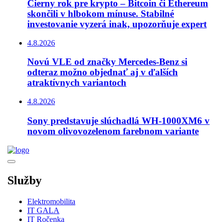
Čierny rok pre krypto – Bitcoin či Ethereum
skončili v hlbokom mínuse. Stabilné
investovanie vyzerá inak, upozorňuje expert
4.8.2026
Novú VLE od značky Mercedes-Benz si
odteraz možno objednať aj v ďalších
atraktívnych variantoch
4.8.2026
Sony predstavuje slúchadlá WH-1000XM6 v
novom olivovozelenom farebnom variante
Služby
Elektromobilita
IT GALA
IT Ročenka