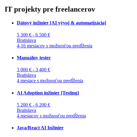
IT projekty pre freelancerov
Dátový inžinier [AI vývoj & automatizácia]
5 300 € - 6 500 €
Bratislava
4-16 mesiacov s možnosťou predĺženia
Manuálny tester
3 000 € - 3 400 €
Bratislava
4 mesiace s možnosťou predĺženia
AI Adoption inžinier [Testing]
5 200 € - 6 200 €
Bratislava
4 mesiacov s možnosťou predĺženia
Java/React AI Inžinier