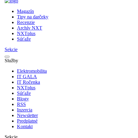
Magazín
Tipy na darčeky
Recenzie
Archív NXT
NXTplus
Súťaže
Sekcie
Služby
Elektromobilita
IT GALA
IT Ročenka
NXTplus
Súťaže
Blogy
RSS
Inzercia
Newsletter
Predplatné
Kontakt
Sekcie