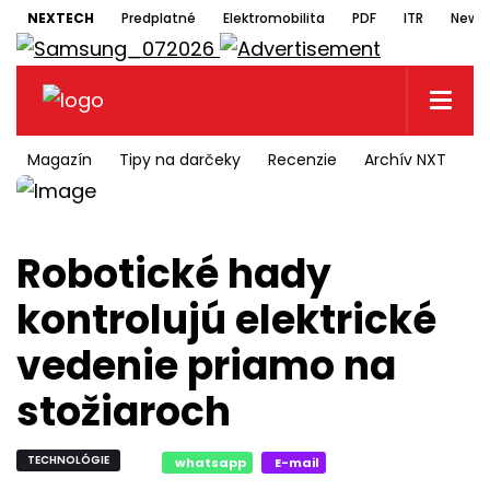
NEXTECH
Predplatné
Elektromobilita
PDF
ITR
Newsl
Magazín
Tipy na darčeky
Recenzie
Archív NXT
N
Robotické hady
kontrolujú elektrické
vedenie priamo na
stožiaroch
TECHNOLÓGIE
whatsapp
E-mail