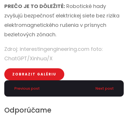
PREČO JE TO DÔLEŽITÉ:
Robotické hady
zvyšujú bezpečnosť elektrickej siete bez rizika
elektromagnetického rušenia v prísnych
bezletových zónach.
Zdroj:
interestingengineering.com
foto:
ChatGPT/
Xinhua/X
ZOBRAZIT GALÉRIU
Previous post
Next post
Odporúčame