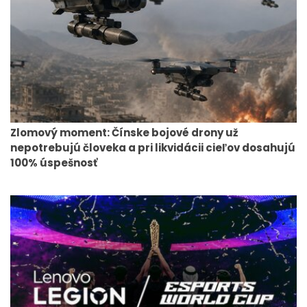
Zlomový moment: Čínske bojové drony už
nepotrebujú človeka a pri likvidácii cieľov dosahujú
100% úspešnosť