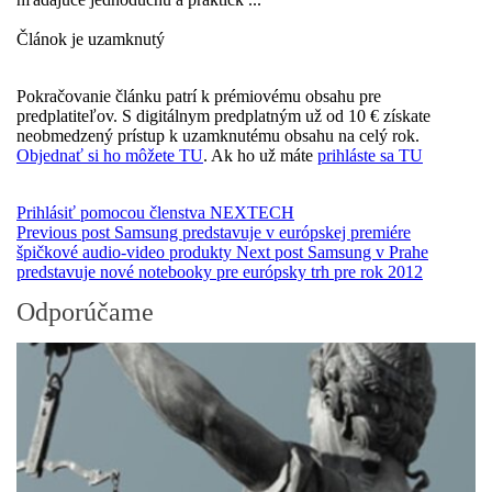
Článok je uzamknutý
Pokračovanie článku patrí k prémiovému obsahu pre
predplatiteľov. S digitálnym predplatným už od 10 € získate
neobmedzený prístup k uzamknutému obsahu na celý rok.
Objednať si ho môžete TU
. Ak ho už máte
prihláste sa TU
Prihlásiť pomocou členstva NEXTECH
Previous post
Samsung predstavuje v európskej premiére
špičkové audio-video produkty
Next post
Samsung v Prahe
predstavuje nové notebooky pre európsky trh pre rok 2012
Odporúčame