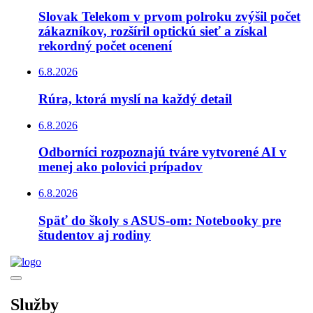
Slovak Telekom v prvom polroku zvýšil počet
zákazníkov, rozšíril optickú sieť a získal
rekordný počet ocenení
6.8.2026
Rúra, ktorá myslí na každý detail
6.8.2026
Odborníci rozpoznajú tváre vytvorené AI v
menej ako polovici prípadov
6.8.2026
Späť do školy s ASUS-om: Notebooky pre
študentov aj rodiny
Služby