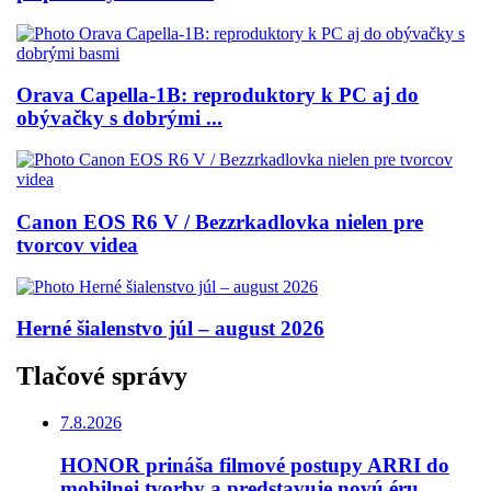
Orava Capella-1B: reproduktory k PC aj do
obývačky s dobrými ...
Canon EOS R6 V / Bezzrkadlovka nielen pre
tvorcov videa
Herné šialenstvo júl – august 2026
Tlačové správy
7.8.2026
HONOR prináša filmové postupy ARRI do
mobilnej tvorby a predstavuje novú éru