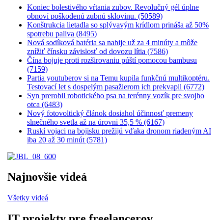
Koniec bolestivého vŕtania zubov. Revolučný gél úplne
obnoví poškodenú zubnú sklovinu. (50589)
Konštrukcia lietadla so splývavým krídlom prináša až 50%
spotrebu paliva (8495)
Nová sodíková batéria sa nabije už za 4 minúty a môže
znížiť čínsku závislosť od dovozu lítia (7586)
Čína bojuje proti rozširovaniu púští pomocou bambusu
(7159)
Partia youtuberov si na Temu kupila funkčnú multikoptéru.
Testovací let s dospelým pasažierom ich prekvapil (6772)
Syn prerobil robotického psa na terénny vozík pre svojho
otca (6483)
Nový fotovoltický článok dosiahol účinnosť premeny
slnečného svetla až na úrovni 35,5 % (6167)
Ruskí vojaci na bojisku prežijú vďaka dronom riadeným AI
iba 20 až 30 minút (5781)
Najnovšie videá
Všetky videá
IT projekty pre freelancerov