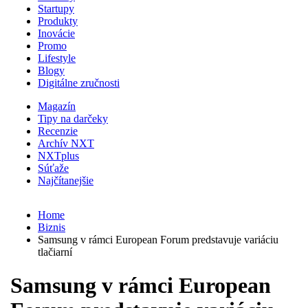
Startupy
Produkty
Inovácie
Promo
Lifestyle
Blogy
Digitálne zručnosti
Magazín
Tipy na darčeky
Recenzie
Archív NXT
NXTplus
Súťaže
Najčítanejšie
Home
Biznis
Samsung v rámci European Forum predstavuje variáciu
tlačiarní
Samsung v rámci European