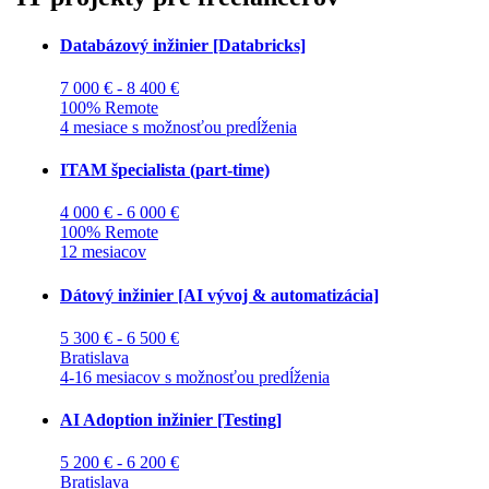
Databázový inžinier [Databricks]
7 000 € - 8 400 €
100% Remote
4 mesiace s možnosťou predĺženia
ITAM špecialista (part-time)
4 000 € - 6 000 €
100% Remote
12 mesiacov
Dátový inžinier [AI vývoj & automatizácia]
5 300 € - 6 500 €
Bratislava
4-16 mesiacov s možnosťou predĺženia
AI Adoption inžinier [Testing]
5 200 € - 6 200 €
Bratislava