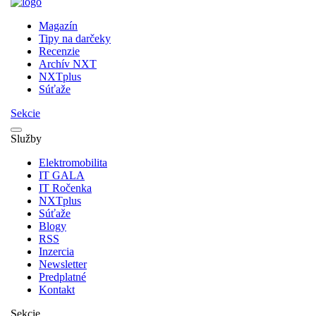
Magazín
Tipy na darčeky
Recenzie
Archív NXT
NXTplus
Súťaže
Sekcie
Služby
Elektromobilita
IT GALA
IT Ročenka
NXTplus
Súťaže
Blogy
RSS
Inzercia
Newsletter
Predplatné
Kontakt
Sekcie