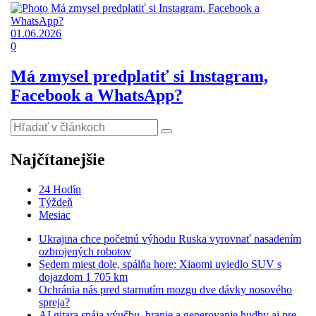
01.06.2026
0
Má zmysel predplatiť si Instagram,
Facebook a WhatsApp?
Najčítanejšie
24 Hodín
Týždeň
Mesiac
Ukrajina chce početnú výhodu Ruska vyrovnať nasadením
ozbrojených robotov
Sedem miest dole, spálňa hore: Xiaomi uviedlo SUV s
dojazdom 1 705 km
Ochránia nás pred starnutím mozgu dve dávky nosového
spreja?
AI gitara spája výučbu, hranie a generovanie hudby aj pre