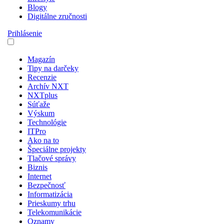
Blogy
Digitálne zručnosti
Prihlásenie
Magazín
Tipy na darčeky
Recenzie
Archív NXT
NXTplus
Súťaže
Výskum
Technológie
ITPro
Ako na to
Špeciálne projekty
Tlačové správy
Biznis
Internet
Bezpečnosť
Informatizácia
Prieskumy trhu
Telekomunikácie
Oznamy