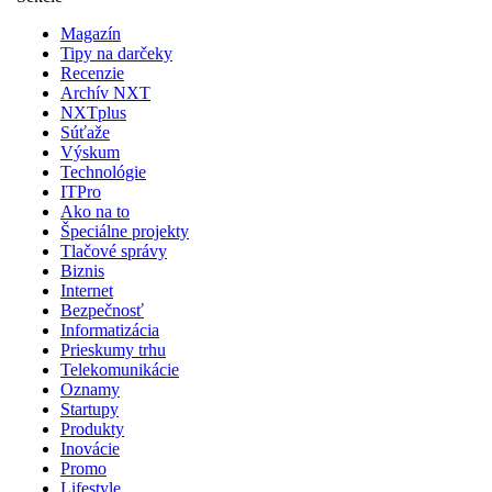
Magazín
Tipy na darčeky
Recenzie
Archív NXT
NXTplus
Súťaže
Výskum
Technológie
ITPro
Ako na to
Špeciálne projekty
Tlačové správy
Biznis
Internet
Bezpečnosť
Informatizácia
Prieskumy trhu
Telekomunikácie
Oznamy
Startupy
Produkty
Inovácie
Promo
Lifestyle