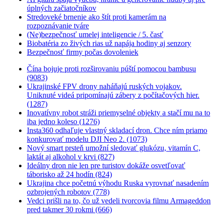
úplných začiatočníkov
Stredoveké brnenie ako štít proti kamerám na
rozpoznávanie tváre
(Ne)bezpečnosť umelej inteligencie / 5. časť
Biobatéria zo živých rias už napája hodiny aj senzory
Bezpečnosť firmy počas dovoleniek
Čína bojuje proti rozširovaniu púští pomocou bambusu
(9083)
Ukrajinské FPV drony naháňajú ruských vojakov.
Uniknuté videá pripomínajú zábery z počítačových hier.
(1287)
Inovatívny robot stráži priemyselné objekty a stačí mu na to
iba jedno koleso (1276)
Insta360 odhaľuje vlastný skladací dron. Chce ním priamo
konkurovať modelu DJI Neo 2. (1073)
Nový smart prsteň umožní sledovať glukózu, vitamín C,
laktát aj alkohol v krvi (827)
Ideálny dron nie len pre turistov dokáže osvetľovať
táborisko až 24 hodín (824)
Ukrajina chce početnú výhodu Ruska vyrovnať nasadením
ozbrojených robotov (778)
Vedci prišli na to, čo už vedeli tvorcovia filmu Armageddon
pred takmer 30 rokmi (666)