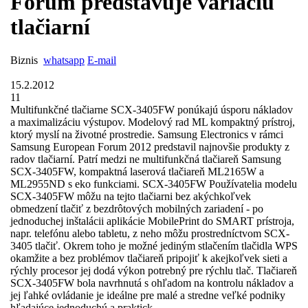
Forum predstavuje variáciu
tlačiarní
Biznis
whatsapp
E-mail
15.2.2012
11
Multifunkčné tlačiarne SCX-3405FW ponúkajú úsporu nákladov
a maximalizáciu výstupov. Modelový rad ML kompaktný prístroj,
ktorý myslí na životné prostredie. Samsung Electronics v rámci
Samsung European Forum 2012 predstavil najnovšie produkty z
radov tlačiarní. Patrí medzi ne multifunkčná tlačiareň Samsung
SCX-3405FW, kompaktná laserová tlačiareň ML2165W a
ML2955ND s eko funkciami. SCX-3405FW Používatelia modelu
SCX-3405FW môžu na tejto tlačiarni bez akýchkoľvek
obmedzení tlačiť z bezdrôtových mobilných zariadení - po
jednoduchej inštalácii aplikácie MobilePrint do SMART prístroja,
napr. telefónu alebo tabletu, z neho môžu prostredníctvom SCX-
3405 tlačiť. Okrem toho je možné jediným stlačením tlačidla WPS
okamžite a bez problémov tlačiareň pripojiť k akejkoľvek sieti a
rýchly procesor jej dodá výkon potrebný pre rýchlu tlač. Tlačiareň
SCX-3405FW bola navrhnutá s ohľadom na kontrolu nákladov a
jej ľahké ovládanie je ideálne pre malé a stredne veľké podniky
hľadajúce jednoduchú a praktick ...