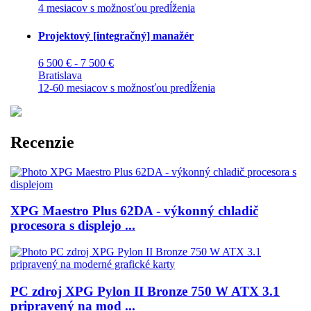
4 mesiacov s možnosťou predĺženia
Projektový [integračný] manažér
6 500 € - 7 500 €
Bratislava
12-60 mesiacov s možnosťou predĺženia
Recenzie
XPG Maestro Plus 62DA - výkonný chladič
procesora s displejo ...
PC zdroj XPG Pylon II Bronze 750 W ATX 3.1
pripravený na mod ...