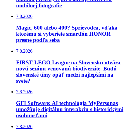
mobilnej fotografie
7.8.2026
Magic, 600 alebo 400? Sprievodca, vďaka
ktorému si vyberiete smartfón HONOR
presne podľa seba
7.8.2026
FIRST LEGO League na Slovensku otvára
novú sezónu venovanú biodiverzite. Budú
slovenské tímy opäť medzi najlepšími na
svete?
7.8.2026
GFI Software: AI technológia MyPersonas
umožňuje digitálnu interakciu s historickými
osobnosťami
7.8.2026