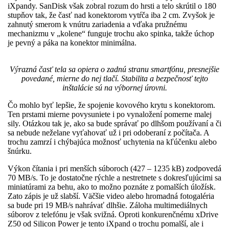
iXpandy. SanDisk však zobral rozum do hrsti a telo skrútil o 180
stupňov tak, že časť nad konektorom vytŕča iba 2 cm. Zvyšok je
zahnutý smerom k vnútru zariadenia a vďaka pružnému
mechanizmu v „kolene“ funguje trochu ako spinka, takže úchop
je pevný a páka na konektor minimálna.
Výrazná časť tela sa opiera o zadnú stranu smartfónu, presnejšie
povedané, mierne do nej tlačí. Stabilita a bezpečnosť tejto
inštalácie sú na výbornej úrovni.
Čo mohlo byť lepšie, že spojenie kovového krytu s konektorom.
Ten prstami mierne povysuniete i po vynaložení pomerne malej
sily. Otázkou tak je, ako sa bude správať po dlhšom používaní a či
sa nebude neželane vyťahovať už i pri odoberaní z počítača. A
trochu zamrzí i chýbajúca možnosť uchytenia na kľúčenku alebo
šnúrku.
Výkon čítania i pri menších súboroch (427 – 1235 kB) zodpovedá
70 MB/s. To je dostatočne rýchle a nestretnete s dokresľujúcimi sa
miniatúrami za behu, ako to možno poznáte z pomalších úložísk.
Zato zápis je už slabší. Väčšie video alebo hromadná fotogaléria
sa bude pri 19 MB/s nahrávať dlhšie. Záloha multimediálnych
súborov z telefónu je však svižná. Oproti konkurenčnému xDrive
Z50 od Silicon Power je tento iXpand o trochu pomalší, ale i