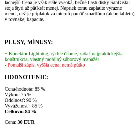
lacnejší. Cena je však stále vysoká, bežné flash disky SanDisku
stoja štyri až päťkrát menej. Napriek tomu zaplatíte výrazne
menej, než je príplatok za internú pamäť smartfónu (alebo tabletu)
v rovnakej kapacite.
PLUSY, MÍNUSY:
+ Konektor Lightning, rýchle čítanie, zatiaľ najpraktickejšia
konštrukcia, vlastný mobilný súborový manažér
- Pomalší zápis, vyššia cena, nemá pútko
HODNOTENIE:
Cena/hodnota: 85 %
Výkon: 75 %
Odolnosť: 90 %
Vyváženosť: 85 %
Celkovo: 84 %
Cena:
30 EUR