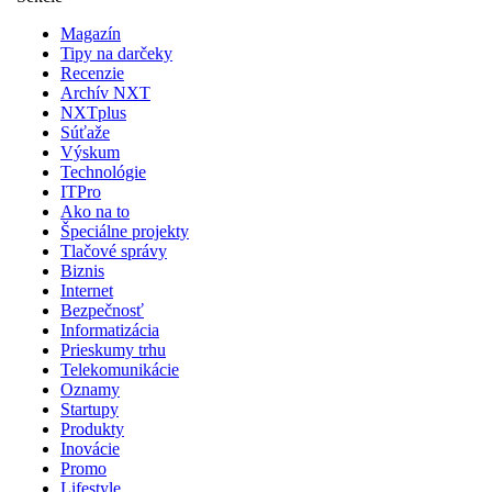
Magazín
Tipy na darčeky
Recenzie
Archív NXT
NXTplus
Súťaže
Výskum
Technológie
ITPro
Ako na to
Špeciálne projekty
Tlačové správy
Biznis
Internet
Bezpečnosť
Informatizácia
Prieskumy trhu
Telekomunikácie
Oznamy
Startupy
Produkty
Inovácie
Promo
Lifestyle