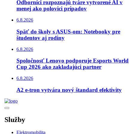
Odborníci rozpoznajú tváre vytvorené AI v
menej ako polovici prípadov
6.8.2026
Späť do školy s ASUS-om: Notebooky pre
študentov aj rodiny
6.8.2026
Spoločnosť Lenovo podporuje Esports World
Cup 2026 ako zakladajúci partner
6.8.2026
A2 e-tron vytvára nový štandard efektivity
Služby
Elektromobilita