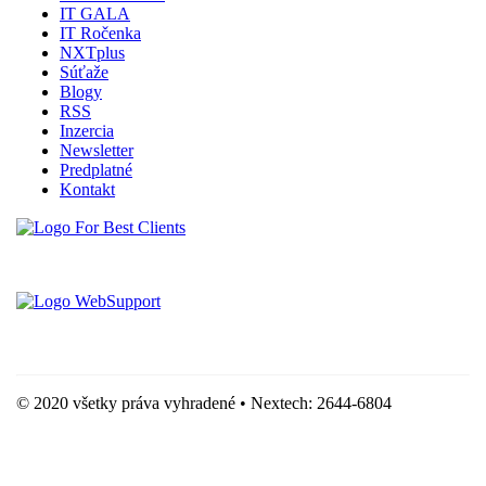
IT GALA
IT Ročenka
NXTplus
Súťaže
Blogy
RSS
Inzercia
Newsletter
Predplatné
Kontakt
Vytvorené spoločnosťou For Best Clients, s.r.o.
Hostingove služby poskytuje spoločnosť WebSupport, s.r.o.
© 2020 všetky práva vyhradené • Nextech: 2644-6804