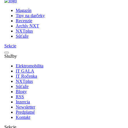
Magazín
Tipy na darčeky
Recenzie
Archív NXT
NXTplus
Súťaže
Sekcie
Služby
Elektromobilita
IT GALA
IT Ročenka
NXTplus
Súťaže
Blogy
RSS
Inzercia
Newsletter
Predplatné
Kontakt
Sekcie