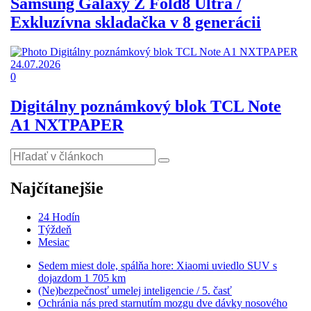
Samsung Galaxy Z Fold8 Ultra /
Exkluzívna skladačka v 8 generácii
24.07.2026
0
Digitálny poznámkový blok TCL Note
A1 NXTPAPER
Najčítanejšie
24 Hodín
Týždeň
Mesiac
Sedem miest dole, spálňa hore: Xiaomi uviedlo SUV s
dojazdom 1 705 km
(Ne)bezpečnosť umelej inteligencie / 5. časť
Ochránia nás pred starnutím mozgu dve dávky nosového