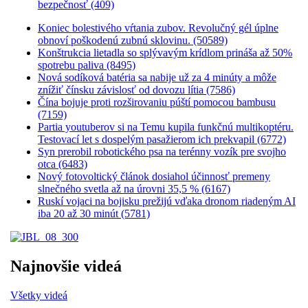
bezpečnosť (409)
Koniec bolestivého vŕtania zubov. Revolučný gél úplne
obnoví poškodenú zubnú sklovinu. (50589)
Konštrukcia lietadla so splývavým krídlom prináša až 50%
spotrebu paliva (8495)
Nová sodíková batéria sa nabije už za 4 minúty a môže
znížiť čínsku závislosť od dovozu lítia (7586)
Čína bojuje proti rozširovaniu púští pomocou bambusu
(7159)
Partia youtuberov si na Temu kupila funkčnú multikoptéru.
Testovací let s dospelým pasažierom ich prekvapil (6772)
Syn prerobil robotického psa na terénny vozík pre svojho
otca (6483)
Nový fotovoltický článok dosiahol účinnosť premeny
slnečného svetla až na úrovni 35,5 % (6167)
Ruskí vojaci na bojisku prežijú vďaka dronom riadeným AI
iba 20 až 30 minút (5781)
Najnovšie videá
Všetky videá