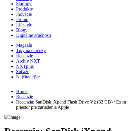
Startupy
Produkty
Inovácie
Promo
Lifestyle
Blogy
Digitálne zručnosti
Magazín
Tipy na darčeky
Recenzie
Archív NXT
NXTplus
Súťaže
Najčítanejšie
Home
Recenzie
Recenzia: SanDisk iXpand Flash Drive V2 (32 GB) / Extra
priestor pre zariadenia Apple