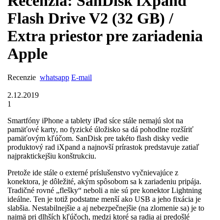
Recenzia: SanDisk iXpand
Flash Drive V2 (32 GB) /
Extra priestor pre zariadenia
Apple
Recenzie
whatsapp
E-mail
2.12.2019
1
Smartfóny iPhone a tablety iPad síce stále nemajú slot na
pamäťové karty, no fyzické úložisko sa dá pohodlne rozšíriť
pamäťovým kľúčom. SanDisk pre takéto flash disky vedie
produktový rad iXpand a najnovší prírastok predstavuje zatiaľ
najpraktickejšiu konštrukciu.
Pretože ide stále o externé príslušenstvo vyčnieva­júce z
konektora, je dôležité, akým spôsobom sa k zariadeniu pripája.
Tradičné rovné „flešky“ neboli a nie sú pre konektor Lightning
ideálne. Ten je totiž podstatne menší ako USB a jeho fixácia je
slabšia. Nestabilnejšie a aj nebezpečnejšie (na zlomenie sa) je to
najmä pri dlhších kľúčoch, medzi ktoré sa radia aj predošlé