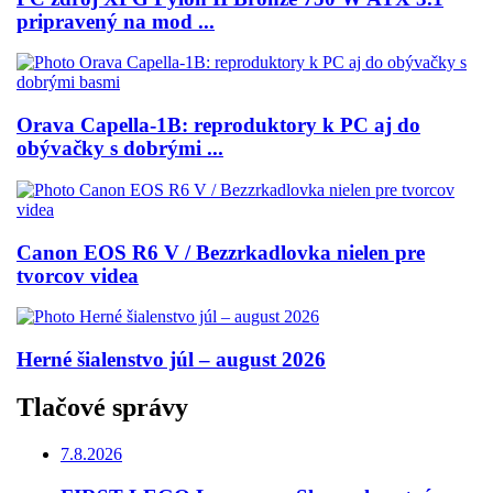
pripravený na mod ...
Orava Capella-1B: reproduktory k PC aj do
obývačky s dobrými ...
Canon EOS R6 V / Bezzrkadlovka nielen pre
tvorcov videa
Herné šialenstvo júl – august 2026
Tlačové správy
7.8.2026