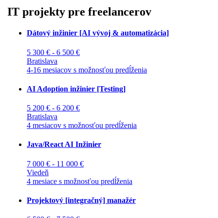
IT projekty pre freelancerov
Dátový inžinier [AI vývoj & automatizácia]
5 300 € - 6 500 €
Bratislava
4-16 mesiacov s možnosťou predĺženia
AI Adoption inžinier [Testing]
5 200 € - 6 200 €
Bratislava
4 mesiacov s možnosťou predĺženia
Java/React AI Inžinier
7 000 € - 11 000 €
Viedeň
4 mesiace s možnosťou predĺženia
Projektový [integračný] manažér