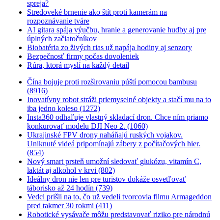
spreja?
Stredoveké brnenie ako štít proti kamerám na
rozpoznávanie tváre
AI gitara spája výučbu, hranie a generovanie hudby aj pre
úplných začiatočníkov
Biobatéria zo živých rias už napája hodiny aj senzory
Bezpečnosť firmy počas dovoleniek
Rúra, ktorá myslí na každý detail
Čína bojuje proti rozširovaniu púští pomocou bambusu
(8916)
Inovatívny robot stráži priemyselné objekty a stačí mu na to
iba jedno koleso (1272)
Insta360 odhaľuje vlastný skladací dron. Chce ním priamo
konkurovať modelu DJI Neo 2. (1060)
Ukrajinské FPV drony naháňajú ruských vojakov.
Uniknuté videá pripomínajú zábery z počítačových hier.
(854)
Nový smart prsteň umožní sledovať glukózu, vitamín C,
laktát aj alkohol v krvi (802)
Ideálny dron nie len pre turistov dokáže osvetľovať
táborisko až 24 hodín (739)
Vedci prišli na to, čo už vedeli tvorcovia filmu Armageddon
pred takmer 30 rokmi (411)
Robotické vysávače môžu predstavovať riziko pre národnú