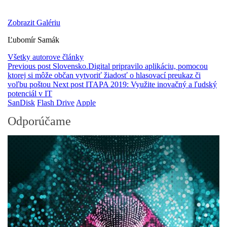
Zobrazit Galériu
Ľubomír Samák
Všetky autorove články
Previous post
Slovensko.Digital pripravilo aplikáciu, pomocou
ktorej si môže občan vytvoriť žiadosť o hlasovací preukaz či
voľbu poštou
Next post
ITAPA 2019: Využite inovačný a ľudský
potenciál v IT
SanDisk
Flash Drive
Apple
Odporúčame