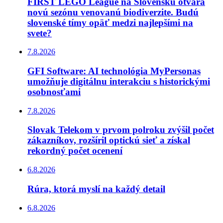
FIRST LEGO League na Slovensku otvára
novú sezónu venovanú biodiverzite. Budú
slovenské tímy opäť medzi najlepšími na
svete?
7.8.2026
GFI Software: AI technológia MyPersonas
umožňuje digitálnu interakciu s historickými
osobnosťami
7.8.2026
Slovak Telekom v prvom polroku zvýšil počet
zákazníkov, rozšíril optickú sieť a získal
rekordný počet ocenení
6.8.2026
Rúra, ktorá myslí na každý detail
6.8.2026