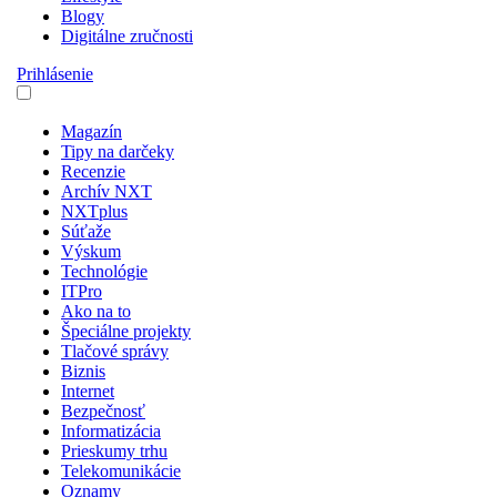
Blogy
Digitálne zručnosti
Prihlásenie
Magazín
Tipy na darčeky
Recenzie
Archív NXT
NXTplus
Súťaže
Výskum
Technológie
ITPro
Ako na to
Špeciálne projekty
Tlačové správy
Biznis
Internet
Bezpečnosť
Informatizácia
Prieskumy trhu
Telekomunikácie
Oznamy