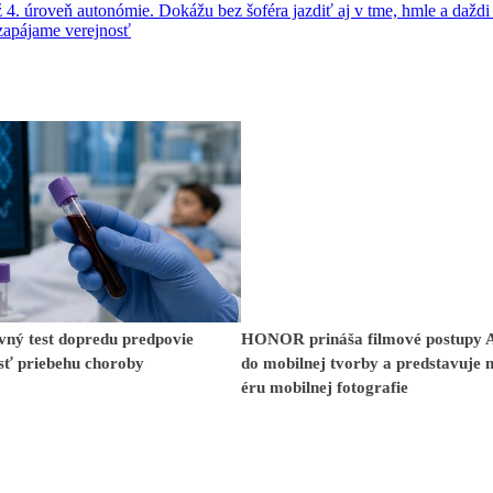
4. úroveň autonómie. Dokážu bez šoféra jazdiť aj v tme, hmle a daždi
apájame verejnosť
vný test dopredu predpovie
HONOR prináša filmové postupy
sť priebehu choroby
do mobilnej tvorby a predstavuje 
éru mobilnej fotografie