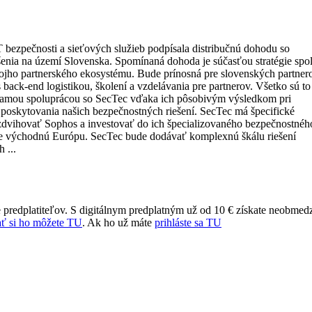
IT bezpečnosti a sieťových služieb podpísala distribučnú dohodu so
enia na území Slovenska. Spomínaná dohoda je súčasťou stratégie spol
ojho partnerského ekosystému. Bude prínosná pre slovenských partner
s back-end logistikou, školení a vzdelávania pre partnerov. Všetko sú to
iamou spoluprácou so SecTec vďaka ich pôsobivým výsledkom pri
poskytovania našich bezpečnostných riešení. SecTec má špecifické
yzdvihovať Sophos a investovať do ich špecializovaného bezpečnostnéh
pre východnú Európu. SecTec bude dodávať komplexnú škálu riešení
 ...
 predplatiteľov. S digitálnym predplatným už od 10 € získate neobmed
ť si ho môžete TU
. Ak ho už máte
prihláste sa TU