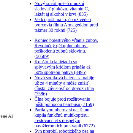
Nový smart prsteň umožní
sledovať glukózu, vitamín C,
laktát aj alkohol v krvi (835)
Vedci prišli na to, čo už vedeli
tvorcovia filmu Armageddon pred
takmer 30 rokmi (725)
Koniec bolestivého vŕtania zubov.
Revolučný gél úplne obnoví
poškodenú zubnú sklovinu.
(50589)
Konštrukcia lietadla so
splývavým krídlom prináša až
50% spotrebu paliva (8495)
Nová sodíková batéria sa nabije
už za 4 minúty a môže znížiť
čínsku závislosť od dovozu lítia
(7586)
Čína bojuje proti rozširovaniu
púští pomocou bambusu (7159)
Partia youtuberov si na Temu
kupila funkčnú multikoptéru.
rené AI
Testovací let s dospelým
pasažierom ich prekvapil (6772)
Syn prerobil robotického psa na