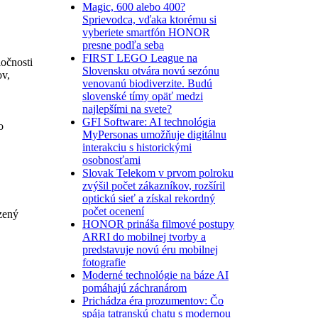
Magic, 600 alebo 400?
Sprievodca, vďaka ktorému si
vyberiete smartfón HONOR
presne podľa seba
FIRST LEGO League na
očnosti
Slovensku otvára novú sezónu
ov,
venovanú biodiverzite. Budú
slovenské tímy opäť medzi
najlepšími na svete?
GFI Software: AI technológia
o
MyPersonas umožňuje digitálnu
interakciu s historickými
osobnosťami
Slovak Telekom v prvom polroku
zvýšil počet zákazníkov, rozšíril
optickú sieť a získal rekordný
počet ocenení
zený
HONOR prináša filmové postupy
ARRI do mobilnej tvorby a
predstavuje novú éru mobilnej
fotografie
Moderné technológie na báze AI
pomáhajú záchranárom
Prichádza éra prozumentov: Čo
spája tatranskú chatu s modernou