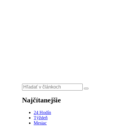
Najčítanejšie
24 Hodín
Týždeň
Mesiac