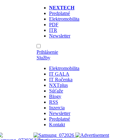
NEXTECH
Predplatné
Elektromobilita
PDF
ITR
Newsletter
Prihlásenie
Služby
Elektromobilita
IT GALA
IT Ročenka
NXTplus
Súťaže
Blogy
RSS
Inzercia
Newsletter
Predplatné
Kontakt