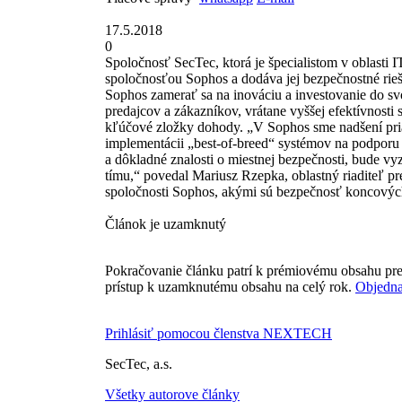
17.5.2018
0
Spoločnosť SecTec, ktorá je špecialistom v oblasti 
spoločnosťou Sophos a dodáva jej bezpečnostné rieš
Sophos zamerať sa na inováciu a investovanie do sv
predajcov a zákazníkov, vrátane vyššej efektívnosti 
kľúčové zložky dohody. „V Sophos sme nadšení pr
implementácii „best-of-breed“ systémov na podporu 
a dôkladné znalosti o miestnej bezpečnosti, bude v
tímu,“ povedal Mariusz Rzepka, oblastný riaditeľ 
spoločnosti Sophos, akými sú bezpečnosť koncových
Článok je uzamknutý
Pokračovanie článku patrí k prémiovému obsahu pre
prístup k uzamknutému obsahu na celý rok.
Objedna
Prihlásiť pomocou členstva NEXTECH
SecTec, a.s.
Všetky autorove články