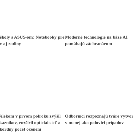
 školy s ASUS-om: Notebooky pre
Moderné technológie na báze AI
v aj rodiny
pomáhajú záchranárom
Telekom v prvom polroku zvýšil
Odborníci rozpoznajú tváre vytvo
kazníkov, rozšíril optickú sieť a
v menej ako polovici prípadov
ekordný počet ocenení