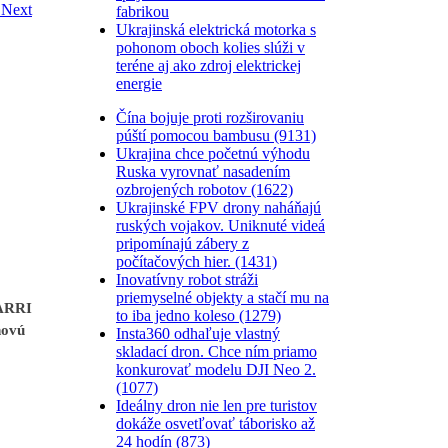
Next
fabrikou
Ukrajinská elektrická motorka s
pohonom oboch kolies slúži v
teréne aj ako zdroj elektrickej
energie
Čína bojuje proti rozširovaniu
púští pomocou bambusu (9131)
Ukrajina chce početnú výhodu
Ruska vyrovnať nasadením
ozbrojených robotov (1622)
Ukrajinské FPV drony naháňajú
ruských vojakov. Uniknuté videá
pripomínajú zábery z
počítačových hier. (1431)
Inovatívny robot stráži
priemyselné objekty a stačí mu na
 ARRI
to iba jedno koleso (1279)
novú
Insta360 odhaľuje vlastný
skladací dron. Chce ním priamo
konkurovať modelu DJI Neo 2.
(1077)
Ideálny dron nie len pre turistov
dokáže osvetľovať táborisko až
24 hodín (873)