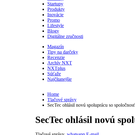
Startupy
Produkty
Inovácie
Promo
Lifestyle
Blogy
Digitálne zručnosti
Magazín
Tipy na darčeky
Recenzie
Archív NXT
NXTplus
Súťaže
Najčítanejšie
Home
Tlačové správy
SecTec ohlásil novú spoluprácu so spoločno
SecTec ohlásil novú spo
Tlačové správy
whatsapp
E-mail