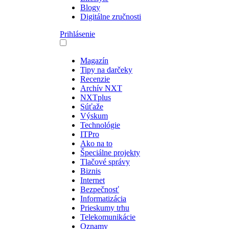
Blogy
Digitálne zručnosti
Prihlásenie
Magazín
Tipy na darčeky
Recenzie
Archív NXT
NXTplus
Súťaže
Výskum
Technológie
ITPro
Ako na to
Špeciálne projekty
Tlačové správy
Biznis
Internet
Bezpečnosť
Informatizácia
Prieskumy trhu
Telekomunikácie
Oznamy