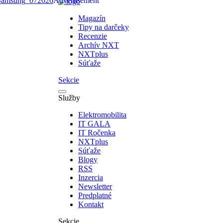
Magazín
Tipy na darčeky
Recenzie
Archív NXT
NXTplus
Súťaže
Sekcie
Služby
Elektromobilita
IT GALA
IT Ročenka
NXTplus
Súťaže
Blogy
RSS
Inzercia
Newsletter
Predplatné
Kontakt
Sekcie