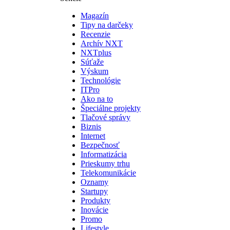
Magazín
Tipy na darčeky
Recenzie
Archív NXT
NXTplus
Súťaže
Výskum
Technológie
ITPro
Ako na to
Špeciálne projekty
Tlačové správy
Biznis
Internet
Bezpečnosť
Informatizácia
Prieskumy trhu
Telekomunikácie
Oznamy
Startupy
Produkty
Inovácie
Promo
Lifestyle