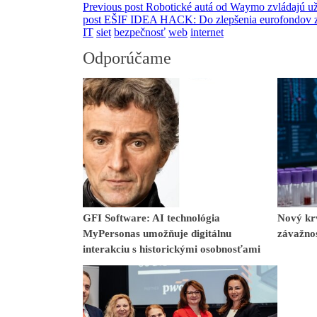
Previous post
Robotické autá od Waymo zvládajú už 
post
EŠIF IDEA HACK: Do zlepšenia eurofondov z
IT
siet
bezpečnosť
web
internet
Odporúčame
GFI Software: AI technológia
Nový kr
MyPersonas umožňuje digitálnu
závažno
interakciu s historickými osobnosťami