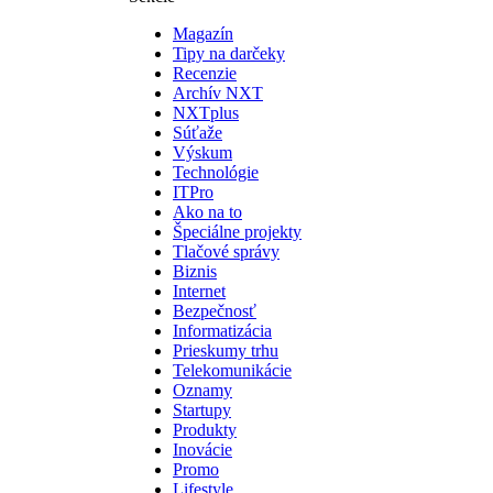
Magazín
Tipy na darčeky
Recenzie
Archív NXT
NXTplus
Súťaže
Výskum
Technológie
ITPro
Ako na to
Špeciálne projekty
Tlačové správy
Biznis
Internet
Bezpečnosť
Informatizácia
Prieskumy trhu
Telekomunikácie
Oznamy
Startupy
Produkty
Inovácie
Promo
Lifestyle