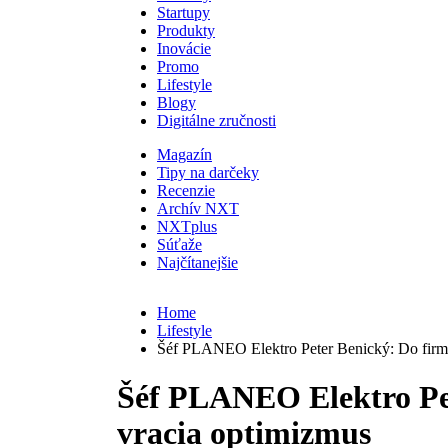
Startupy
Produkty
Inovácie
Promo
Lifestyle
Blogy
Digitálne zručnosti
Magazín
Tipy na darčeky
Recenzie
Archív NXT
NXTplus
Súťaže
Najčítanejšie
Home
Lifestyle
Šéf PLANEO Elektro Peter Benický: Do firm
Šéf PLANEO Elektro Pe
vracia optimizmus