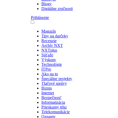
Blogy
Digitálne zručnosti
Prihlásenie
Magazín
Tipy na darčeky
Recenzie
Archív NXT
NXTplus
Súťaže
Výskum
Technológie
ITPro
Ako na to
Špeciálne projekty
Tlačové správy
Biznis
Internet
Bezpečnosť
Informatizácia
Prieskumy trhu
Telekomunikácie
Oznamy