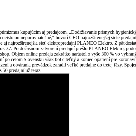
optimizmus kupujúcim aj predajcom. „Dodržiavanie prísnych hygienick
u neistotou neporovnateľné,“ hovorí CEO najrozšírenejšej siete predajn
e aj najrozšírenejšia sieť elektropredajní PLANEO Elektro. Z päťdesia
nok 37. Po dočasnom zatvorení predajní prešlo PLANEO Elektro, pod
-shop. Objem online predaja zakrátko narástol o vyše 300 % vo vybran
í po celom Slovensku však bol citeľný a koniec opatrení pre koronaví
í a otvárania prevádzok zaradil veľké predajne do tretej fázy. Spoj
 50 predajní už teraz.