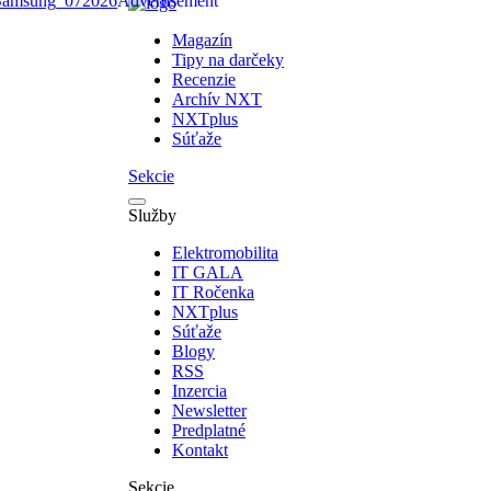
Magazín
Tipy na darčeky
Recenzie
Archív NXT
NXTplus
Súťaže
Sekcie
Služby
Elektromobilita
IT GALA
IT Ročenka
NXTplus
Súťaže
Blogy
RSS
Inzercia
Newsletter
Predplatné
Kontakt
Sekcie