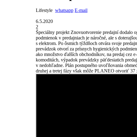
Lifestyle
whatsapp
E-mail
6.5.2020
2
Špeciálny projekt Znovuotvorenie predajní dodalo 
podmienok v predajniach je náročné, ale s doterajšo
s elektrom. Po ôsmich týždňoch otvára svoje predajn
prevádzok otvorí za prísnych hygienických podmie
ako množstvo ďalších obchodníkov, na predaj cez e
komoditách, výpadok prevádzky päťdesiatich predajn
v nedohľadne. Plán postupného uvoľňovania obmedzen
druhej a tretej fázy však môže PLANEO otvoriť 37 z