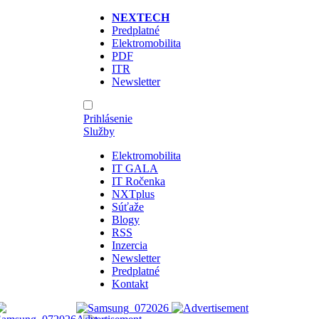
NEXTECH
Predplatné
Elektromobilita
PDF
ITR
Newsletter
Prihlásenie
Služby
Elektromobilita
IT GALA
IT Ročenka
NXTplus
Súťaže
Blogy
RSS
Inzercia
Newsletter
Predplatné
Kontakt