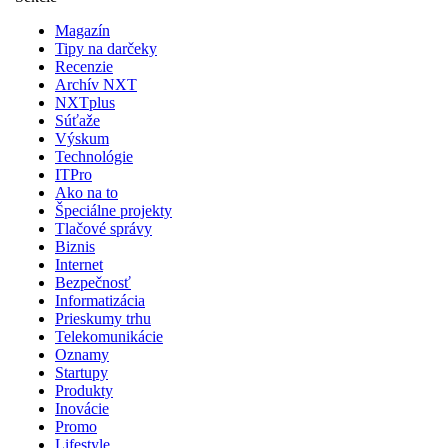
Magazín
Tipy na darčeky
Recenzie
Archív NXT
NXTplus
Súťaže
Výskum
Technológie
ITPro
Ako na to
Špeciálne projekty
Tlačové správy
Biznis
Internet
Bezpečnosť
Informatizácia
Prieskumy trhu
Telekomunikácie
Oznamy
Startupy
Produkty
Inovácie
Promo
Lifestyle