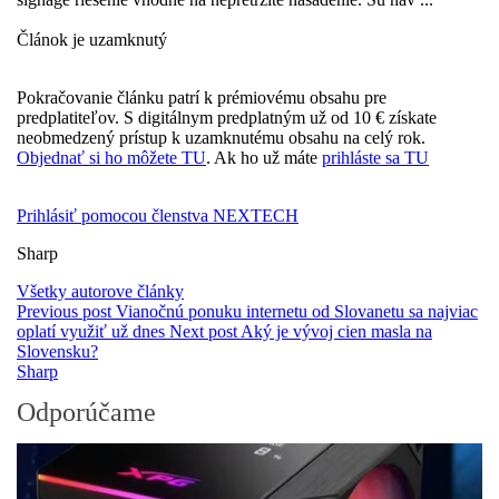
Článok je uzamknutý
Pokračovanie článku patrí k prémiovému obsahu pre
predplatiteľov. S digitálnym predplatným už od 10 € získate
neobmedzený prístup k uzamknutému obsahu na celý rok.
Objednať si ho môžete TU
. Ak ho už máte
prihláste sa TU
Prihlásiť pomocou členstva NEXTECH
Sharp
Všetky autorove články
Previous post
Vianočnú ponuku internetu od Slovanetu sa najviac
oplatí využiť už dnes
Next post
Aký je vývoj cien masla na
Slovensku?
Sharp
Odporúčame