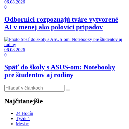
06.08.2026
0
Odborníci rozpoznajú tváre vytvorené
AI v menej ako polovici prípadov
06.08.2026
0
Späť do školy s ASUS-om: Notebooky
pre študentov aj rodiny
Najčítanejšie
24 Hodín
Týždeň
Mesiac