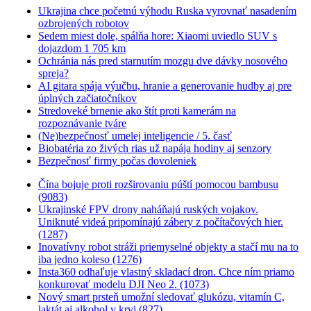
Ukrajina chce početnú výhodu Ruska vyrovnať nasadením
ozbrojených robotov
Sedem miest dole, spálňa hore: Xiaomi uviedlo SUV s
dojazdom 1 705 km
Ochránia nás pred starnutím mozgu dve dávky nosového
spreja?
AI gitara spája výučbu, hranie a generovanie hudby aj pre
úplných začiatočníkov
Stredoveké brnenie ako štít proti kamerám na
rozpoznávanie tváre
(Ne)bezpečnosť umelej inteligencie / 5. časť
Biobatéria zo živých rias už napája hodiny aj senzory
Bezpečnosť firmy počas dovoleniek
Čína bojuje proti rozširovaniu púští pomocou bambusu
(9083)
Ukrajinské FPV drony naháňajú ruských vojakov.
Uniknuté videá pripomínajú zábery z počítačových hier.
(1287)
Inovatívny robot stráži priemyselné objekty a stačí mu na to
iba jedno koleso (1276)
Insta360 odhaľuje vlastný skladací dron. Chce ním priamo
konkurovať modelu DJI Neo 2. (1073)
Nový smart prsteň umožní sledovať glukózu, vitamín C,
laktát aj alkohol v krvi (827)