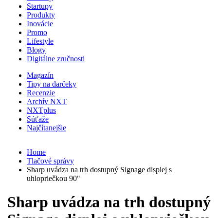
Startupy
Produkty
Inovácie
Promo
Lifestyle
Blogy
Digitálne zručnosti
Magazín
Tipy na darčeky
Recenzie
Archív NXT
NXTplus
Súťaže
Najčítanejšie
Home
Tlačové správy
Sharp uvádza na trh dostupný Signage displej s
uhlopriečkou 90"
Sharp uvádza na trh dostupný