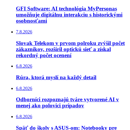
GFI Software: AI technológia MyPersonas
umožňuje digitálnu interakciu s historickými
osobnosťami
7.8.2026
Slovak Telekom v prvom polroku zvýšil počet
zákazníkov, rozšíril optickú sieť a získal
rekordný počet ocenení
6.8.2026
Rúra, ktorá myslí na každý detail
6.8.2026
Odborníci rozpoznajú tváre vytvorené AI v
menej ako polovici prípadov
6.8.2026
Späť do školy s ASUS-om: Notebooky pre