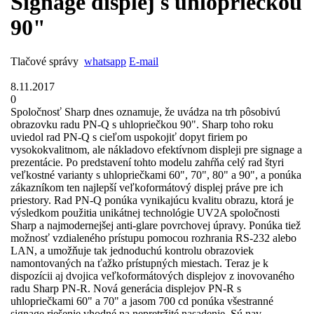
Signage displej s uhlopriečkou
90"
Tlačové správy
whatsapp
E-mail
8.11.2017
0
Spoločnosť Sharp dnes oznamuje, že uvádza na trh pôsobivú
obrazovku radu PN-Q s uhlopriečkou 90". Sharp toho roku
uviedol rad PN-Q s cieľom uspokojiť dopyt firiem po
vysokokvalitnom, ale nákladovo efektívnom displeji pre signage a
prezentácie. Po predstavení tohto modelu zahŕňa celý rad štyri
veľkostné varianty s uhlopriečkami 60", 70", 80" a 90", a ponúka
zákazníkom ten najlepší veľkoformátový displej práve pre ich
priestory. Rad PN-Q ponúka vynikajúcu kvalitu obrazu, ktorá je
výsledkom použitia unikátnej technológie UV2A spoločnosti
Sharp a najmodernejšej anti-glare povrchovej úpravy. Ponúka tiež
možnosť vzdialeného prístupu pomocou rozhrania RS-232 alebo
LAN, a umožňuje tak jednoduchú kontrolu obrazoviek
namontovaných na ťažko prístupných miestach. Teraz je k
dispozícii aj dvojica veľkoformátových displejov z inovovaného
radu Sharp PN-R. Nová generácia displejov PN-R s
uhlopriečkami 60" a 70" a jasom 700 cd ponúka všestranné
signage riešenie vhodné na nepretržité nasadenie. Sú nav ...