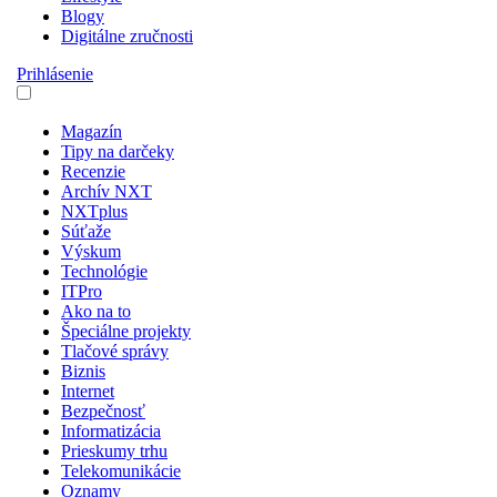
Blogy
Digitálne zručnosti
Prihlásenie
Magazín
Tipy na darčeky
Recenzie
Archív NXT
NXTplus
Súťaže
Výskum
Technológie
ITPro
Ako na to
Špeciálne projekty
Tlačové správy
Biznis
Internet
Bezpečnosť
Informatizácia
Prieskumy trhu
Telekomunikácie
Oznamy