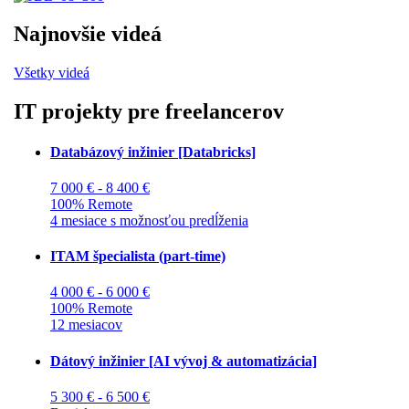
Najnovšie videá
Všetky videá
IT projekty pre freelancerov
Databázový inžinier [Databricks]
7 000 € - 8 400 €
100% Remote
4 mesiace s možnosťou predĺženia
ITAM špecialista (part-time)
4 000 € - 6 000 €
100% Remote
12 mesiacov
Dátový inžinier [AI vývoj & automatizácia]
5 300 € - 6 500 €