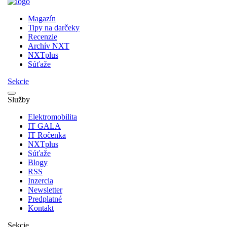
Magazín
Tipy na darčeky
Recenzie
Archív NXT
NXTplus
Súťaže
Sekcie
Služby
Elektromobilita
IT GALA
IT Ročenka
NXTplus
Súťaže
Blogy
RSS
Inzercia
Newsletter
Predplatné
Kontakt
Sekcie