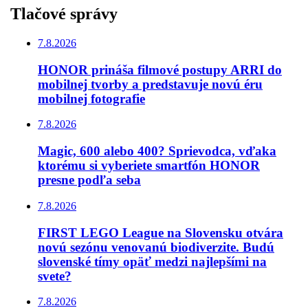
Tlačové správy
7.8.2026
HONOR prináša filmové postupy ARRI do
mobilnej tvorby a predstavuje novú éru
mobilnej fotografie
7.8.2026
Magic, 600 alebo 400? Sprievodca, vďaka
ktorému si vyberiete smartfón HONOR
presne podľa seba
7.8.2026
FIRST LEGO League na Slovensku otvára
novú sezónu venovanú biodiverzite. Budú
slovenské tímy opäť medzi najlepšími na
svete?
7.8.2026