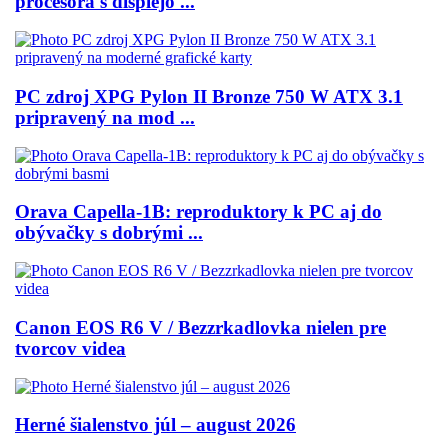
procesora s displejo ...
PC zdroj XPG Pylon II Bronze 750 W ATX 3.1
pripravený na mod ...
Orava Capella-1B: reproduktory k PC aj do
obývačky s dobrými ...
Canon EOS R6 V / Bezzrkadlovka nielen pre
tvorcov videa
Herné šialenstvo júl – august 2026