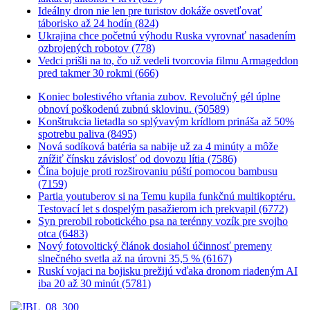
Ideálny dron nie len pre turistov dokáže osvetľovať
táborisko až 24 hodín (824)
Ukrajina chce početnú výhodu Ruska vyrovnať nasadením
ozbrojených robotov (778)
Vedci prišli na to, čo už vedeli tvorcovia filmu Armageddon
pred takmer 30 rokmi (666)
Koniec bolestivého vŕtania zubov. Revolučný gél úplne
obnoví poškodenú zubnú sklovinu. (50589)
Konštrukcia lietadla so splývavým krídlom prináša až 50%
spotrebu paliva (8495)
Nová sodíková batéria sa nabije už za 4 minúty a môže
znížiť čínsku závislosť od dovozu lítia (7586)
Čína bojuje proti rozširovaniu púští pomocou bambusu
(7159)
Partia youtuberov si na Temu kupila funkčnú multikoptéru.
Testovací let s dospelým pasažierom ich prekvapil (6772)
Syn prerobil robotického psa na terénny vozík pre svojho
otca (6483)
Nový fotovoltický článok dosiahol účinnosť premeny
slnečného svetla až na úrovni 35,5 % (6167)
Ruskí vojaci na bojisku prežijú vďaka dronom riadeným AI
iba 20 až 30 minút (5781)