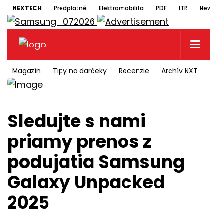
NEXTECH
Predplatné
Elektromobilita
PDF
ITR
Newsl
Magazín
Tipy na darčeky
Recenzie
Archív NXT
N
Sledujte s nami
priamy prenos z
podujatia Samsung
Galaxy Unpacked
2025