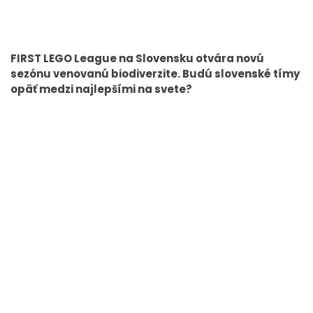
FIRST LEGO League na Slovensku otvára novú
sezónu venovanú biodiverzite. Budú slovenské tímy
opäť medzi najlepšími na svete?