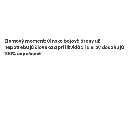
Zlomový moment: Čínske bojové drony už
nepotrebujú človeka a pri likvidácii cieľov dosahujú
100% úspešnosť