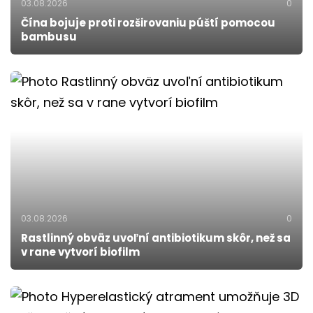
03.08.2026
0
Čína bojuje proti rozširovaniu púští pomocou
bambusu
03.08.2026
0
Rastlinný obväz uvoľní antibiotikum skôr, než sa
v rane vytvorí biofilm