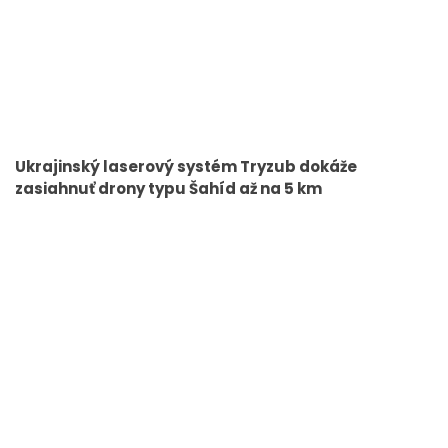
Ukrajinský laserový systém Tryzub dokáže
zasiahnuť drony typu Šahíd až na 5 km