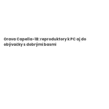
Orava Capella-1B: reproduktory k PC aj do
obývačky s dobrými basmi