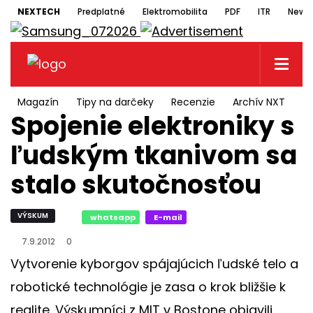
NEXTECH
Predplatné
Elektromobilita
PDF
ITR
Newsl
Magazín
Tipy na darčeky
Recenzie
Archív NXT
N
Spojenie elektroniky s
ľudským tkanivom sa
stalo skutočnosťou
VÝSKUM
whatsapp
E-mail
7.9.2012
0
Vytvorenie kyborgov spájajúcich ľudské telo a
robotické technológie je zasa o krok bližšie k
realite. Výskumníci z MIT v Bostone objavili