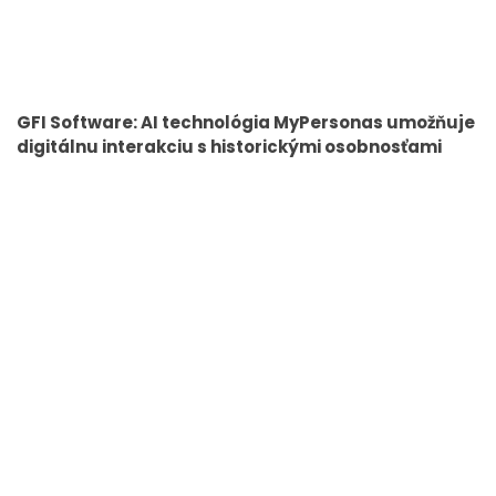
GFI Software: AI technológia MyPersonas umožňuje
digitálnu interakciu s historickými osobnosťami