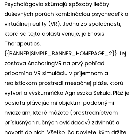
Psychológovia skúmajú spôsoby liečby
duševných porúch kombináciou psychedelík a
virtuálnej reality (VR). Jedna zo spoločností,
ktorá sa tejto oblasti venuje, je Enosis
Therapeutics.
{{BANNER|SIMPLE_BANNER_HOMEPAGE_2}} Jej
zostava AnchoringVR na prvý pohľad
pripomína VR simuláciu v príjemnom a
realistickom prostredí mesačnej pláže, ktorú
vytvorila výskumníčka Agnieszka Sekula. Pláž je
posiata plávajúcimi objektmi podobnými
hviezdam, ktoré môžete (prostredníctvom
príslušných ručných ovládačov) zdvihnúť a
hovoriť do nich. Všetko, čo poviete, kým držíte