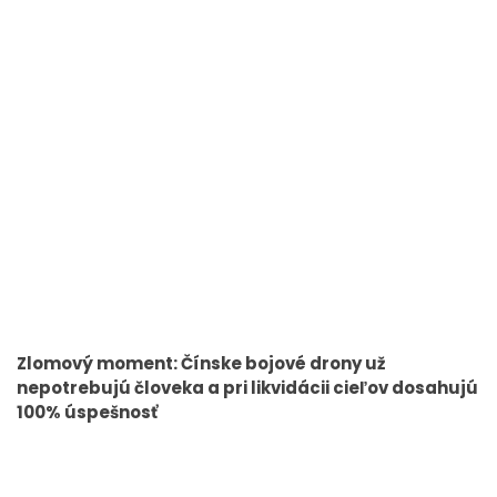
Zlomový moment: Čínske bojové drony už
nepotrebujú človeka a pri likvidácii cieľov dosahujú
100% úspešnosť