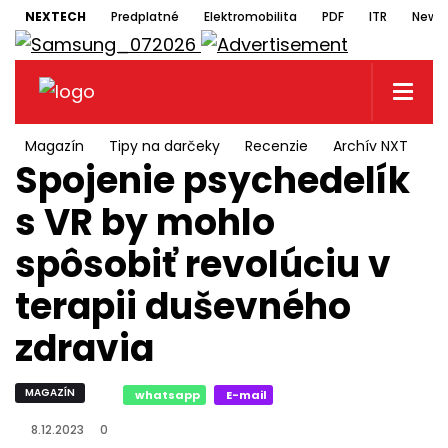
NEXTECH
Predplatné
Elektromobilita
PDF
ITR
Newsl
Magazín
Tipy na darčeky
Recenzie
Archív NXT
N
Spojenie psychedelík
s VR by mohlo
spôsobiť revolúciu v
terapii duševného
zdravia
MAGAZÍN
whatsapp
E-mail
8.12.2023
0