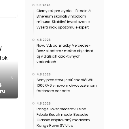
5.8.2026
Čierny rok pre krypto – Bitcoin či
Ethereum skončili v hlbokom
mínuse. Stabilné investovanie
vyzerá inak, upozorňuje expert
4.8.2026
Novú VLE od značky Mercedes-
Benz si odteraz možno objednať
aj v ďalších atraktívnych
variantoch
4.8.2026
0
Sony predstavuje slúchadlá WH-
é
1000XM6 v novom olivovozelenom
oru
farebnom variante
4.8.2026
Range Tover predstavuje na
Pebble Beach model Bespoke
Classic inšpirovaný modelom
Range Rover SV Ultra