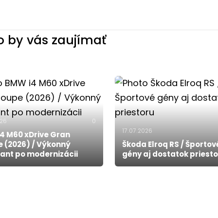
 by vás zaujímať
026
0
17.07.2026
4 M60 xDrive Gran
 (2026) / Výkonný
Škoda Elroq RS / Športov
ant po modernizácii
gény aj dostatok priest