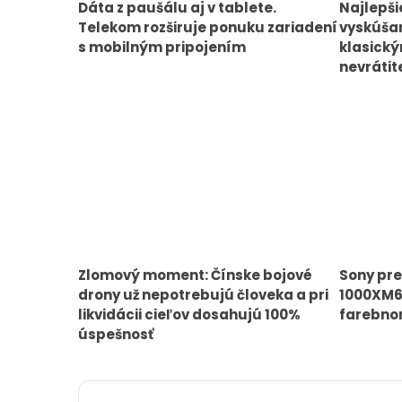
Dáta z paušálu aj v tablete.
Najlepši
Telekom rozširuje ponuku zariadení
vyskúšan
s mobilným pripojením
klasick
nevrátit
Zlomový moment: Čínske bojové
Sony pr
drony už nepotrebujú človeka a pri
1000XM6
likvidácii cieľov dosahujú 100%
farebno
úspešnosť