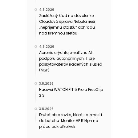
4.8.2026
Zaslúžený kľud na dovolenke:
Cloudová správa Nebula rieši
„nepríjemnú otázku“ dohľadu
nad firemnou sieťou
4.8.2026
Acronis urýchľuje natívnu AI
podporu autonómnych IT pre
poskytovateľov riadených služieb
(MSP)
3.8.2026
Huawei WATCH FIT 5 Pro a FreeClip
2 S
3.8.2026
Druhá obrazovka, ktorá sa zmestí
do batohu. Monitor HP 514pn na
prácu odkiaľkoľvek