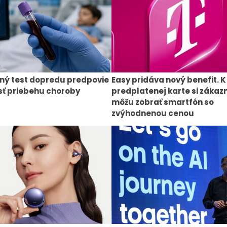
ný test dopredu predpovie
Easy pridáva nový benefit. K
ť priebehu choroby
predplatenej karte si zákazn
môžu zobrať smartfón so
zvýhodnenou cenou