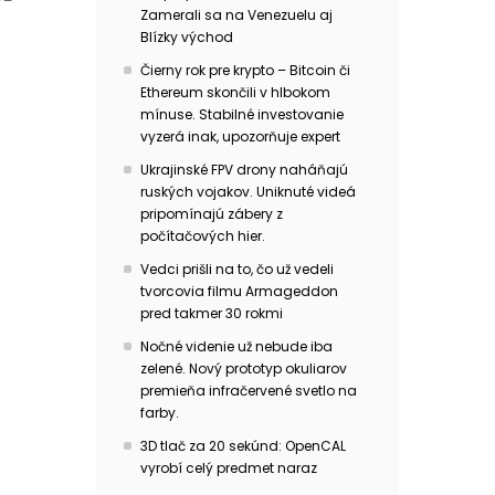
Zamerali sa na Venezuelu aj
Blízky východ
Čierny rok pre krypto – Bitcoin či
Ethereum skončili v hlbokom
mínuse. Stabilné investovanie
vyzerá inak, upozorňuje expert
Ukrajinské FPV drony naháňajú
ruských vojakov. Uniknuté videá
pripomínajú zábery z
počítačových hier.
Vedci prišli na to, čo už vedeli
tvorcovia filmu Armageddon
pred takmer 30 rokmi
Nočné videnie už nebude iba
zelené. Nový prototyp okuliarov
premieňa infračervené svetlo na
farby.
3D tlač za 20 sekúnd: OpenCAL
vyrobí celý predmet naraz