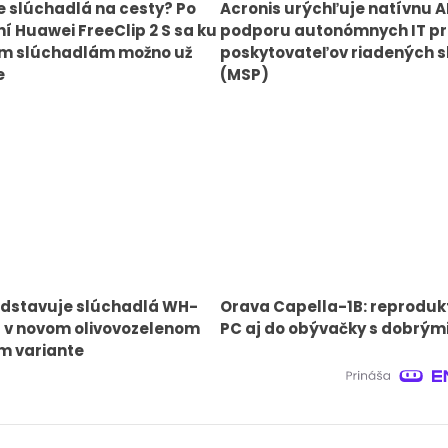
e slúchadlá na cesty? Po
Acronis urýchľuje natívnu A
í Huawei FreeClip 2 S sa ku
podporu autonómnych IT pr
ým slúchadlám možno už
poskytovateľov riadených s
e
(MSP)
edstavuje slúchadlá WH-
Orava Capella-1B: reproduk
 v novom olivovozelenom
PC aj do obývačky s dobrým
m variante