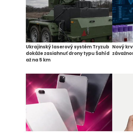
Ukrajinský laserový systém Tryzub
Nový krv
dokáže zasiahnuť drony typu Šahíd
závažnos
až na 5 km