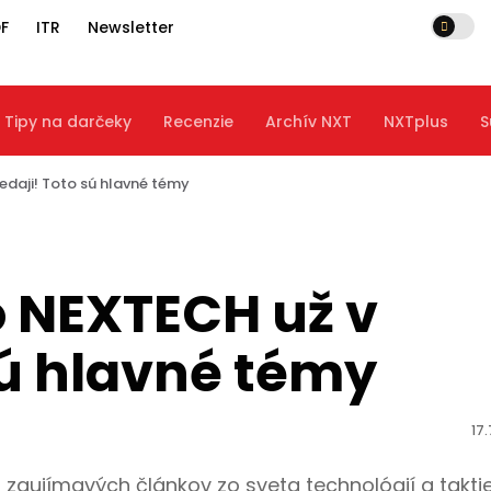
F
ITR
Newsletter
Tipy na darčeky
Recenzie
Archív NXT
NXTplus
S
edaji! Toto sú hlavné témy
o NEXTECH už v
sú hlavné témy
17
 zaujímavých článkov zo sveta technológií a takti