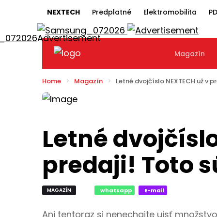
NEXTECH
Predplatné
Elektromobilita
PD
Magazín
Home
Magazín
Letné dvojčíslo NEXTECH už v pr
Letné dvojčísl
predaji! Toto 
MAGAZÍN
whatsapp
E-mail
Ani tentoraz si nenechajte ujsť množstvo