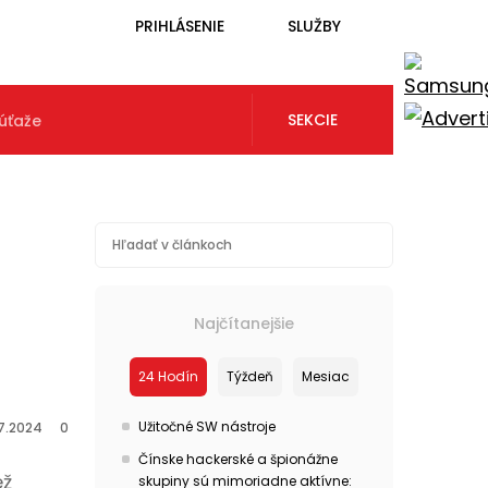
PRIHLÁSENIE
SLUŽBY
SEKCIE
úťaže
Najčítanejšie
24 Hodín
Týždeň
Mesiac
Užitočné SW nástroje
.7.2024
0
Čínske hackerské a špionážne
ež
skupiny sú mimoriadne aktívne: