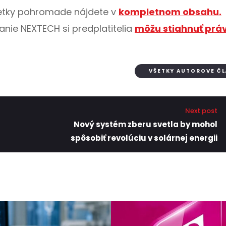
všetky pohromade nájdete v
kompletnom obsahu.
anie NEXTECH si predplatitelia
môžu stiahnuť práv
VŠETKY AUTOROVE Č
Next post
Nový systém zberu svetla by mohol
spôsobiť revolúciu v solárnej energii