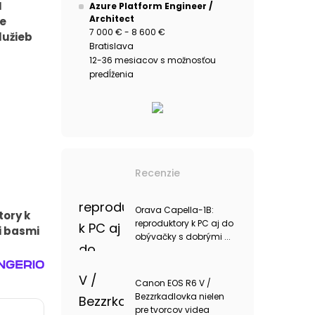
I
Azure Platform Engineer /
Architect
e
7 000 € - 8 600 €
lužieb
Bratislava
12-36 mesiacov s možnosťou
predĺženia
Recenzie
Orava Capella-1B:
tory k
reproduktory k PC aj do
i basmi
obývačky s dobrými ...
Canon EOS R6 V /
Bezzrkadlovka nielen
pre tvorcov videa