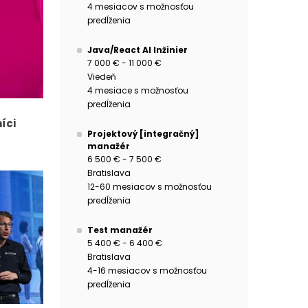
4 mesiacov s možnosťou
predĺženia
Java/React AI Inžinier
7 000 € - 11 000 €
Viedeň
4 mesiace s možnosťou
predĺženia
íci
Projektový [integračný]
manažér
6 500 € - 7 500 €
Bratislava
12-60 mesiacov s možnosťou
predĺženia
Test manažér
5 400 € - 6 400 €
Bratislava
4-16 mesiacov s možnosťou
predĺženia