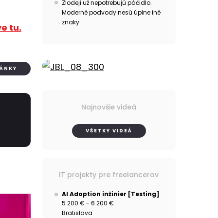
Zlodeji už nepotrebujú páčidlo.
Moderné podvody nesú úplne iné
znaky
e tu.
LÁNKY
Najnovšie videá
VŠETKY VIDEÁ
IT projekty pre freelancerov
AI Adoption inžinier [Testing]
5 200 € - 6 200 €
Bratislava