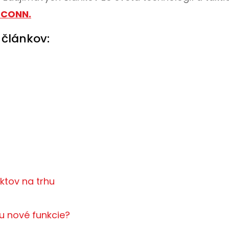
NGCONN.
 článkov:
ktov na trhu
u nové funkcie?