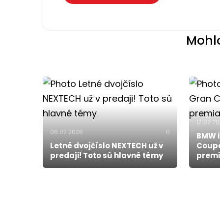
Mohlo
17.07.2
06.07.2026
0
BMW i
Letné dvojčíslo NEXTECH už v
Coupe
predaji! Toto sú hlavné témy
premi