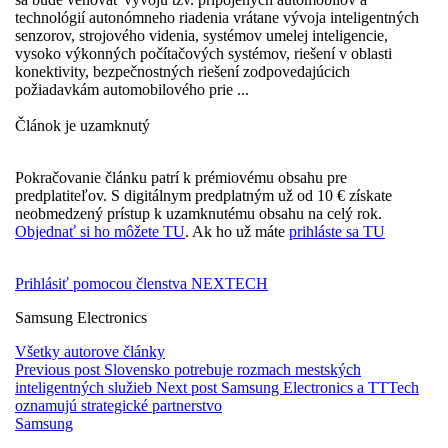
technológií autonómneho riadenia vrátane vývoja inteligentných
senzorov, strojového videnia, systémov umelej inteligencie,
vysoko výkonných počítačových systémov, riešení v oblasti
konektivity, bezpečnostných riešení zodpovedajúcich
požiadavkám automobilového prie ...
Článok je uzamknutý
Pokračovanie článku patrí k prémiovému obsahu pre
predplatiteľov. S digitálnym predplatným už od 10 € získate
neobmedzený prístup k uzamknutému obsahu na celý rok.
Objednať si ho môžete TU
. Ak ho už máte
prihláste sa TU
Prihlásiť pomocou členstva NEXTECH
Samsung Electronics
Všetky autorove články
Previous post
Slovensko potrebuje rozmach mestských
inteligentných služieb
Next post
Samsung Electronics a TTTech
oznamujú strategické partnerstvo
Samsung