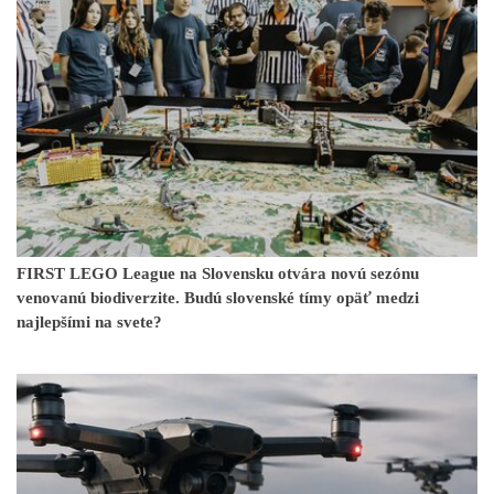
FIRST LEGO League na Slovensku otvára novú sezónu
venovanú biodiverzite. Budú slovenské tímy opäť medzi
najlepšími na svete?