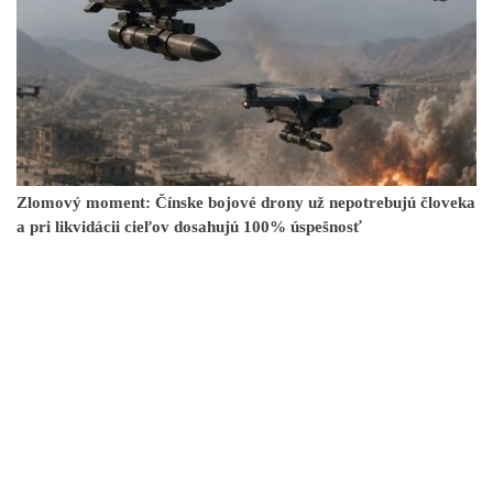
Zlomový moment: Čínske bojové drony už nepotrebujú človeka
a pri likvidácii cieľov dosahujú 100% úspešnosť