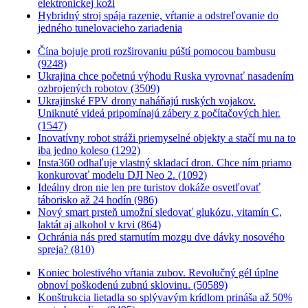
elektronickej koži
Hybridný stroj spája razenie, vŕtanie a odstreľovanie do
jedného tunelovacieho zariadenia
Čína bojuje proti rozširovaniu púští pomocou bambusu
(9248)
Ukrajina chce početnú výhodu Ruska vyrovnať nasadením
ozbrojených robotov (3509)
Ukrajinské FPV drony naháňajú ruských vojakov.
Uniknuté videá pripomínajú zábery z počítačových hier.
(1547)
Inovatívny robot stráži priemyselné objekty a stačí mu na to
iba jedno koleso (1292)
Insta360 odhaľuje vlastný skladací dron. Chce ním priamo
konkurovať modelu DJI Neo 2. (1092)
Ideálny dron nie len pre turistov dokáže osvetľovať
táborisko až 24 hodín (986)
Nový smart prsteň umožní sledovať glukózu, vitamín C,
laktát aj alkohol v krvi (864)
Ochránia nás pred starnutím mozgu dve dávky nosového
spreja? (810)
Koniec bolestivého vŕtania zubov. Revolučný gél úplne
obnoví poškodenú zubnú sklovinu. (50589)
Konštrukcia lietadla so splývavým krídlom prináša až 50%