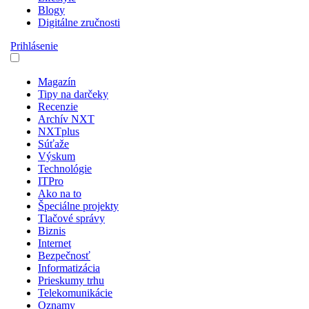
Blogy
Digitálne zručnosti
Prihlásenie
Magazín
Tipy na darčeky
Recenzie
Archív NXT
NXTplus
Súťaže
Výskum
Technológie
ITPro
Ako na to
Špeciálne projekty
Tlačové správy
Biznis
Internet
Bezpečnosť
Informatizácia
Prieskumy trhu
Telekomunikácie
Oznamy