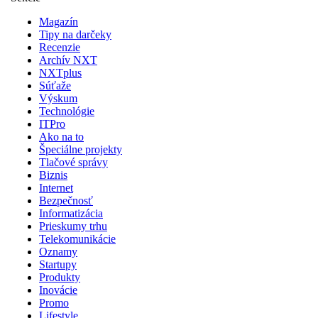
Magazín
Tipy na darčeky
Recenzie
Archív NXT
NXTplus
Súťaže
Výskum
Technológie
ITPro
Ako na to
Špeciálne projekty
Tlačové správy
Biznis
Internet
Bezpečnosť
Informatizácia
Prieskumy trhu
Telekomunikácie
Oznamy
Startupy
Produkty
Inovácie
Promo
Lifestyle