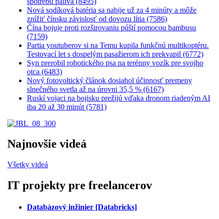
spotrebu paliva (8495)
Nová sodíková batéria sa nabije už za 4 minúty a môže
znížiť čínsku závislosť od dovozu lítia (7586)
Čína bojuje proti rozširovaniu púští pomocou bambusu
(7159)
Partia youtuberov si na Temu kupila funkčnú multikoptéru.
Testovací let s dospelým pasažierom ich prekvapil (6772)
Syn prerobil robotického psa na terénny vozík pre svojho
otca (6483)
Nový fotovoltický článok dosiahol účinnosť premeny
slnečného svetla až na úrovni 35,5 % (6167)
Ruskí vojaci na bojisku prežijú vďaka dronom riadeným AI
iba 20 až 30 minút (5781)
Najnovšie videá
Všetky videá
IT projekty pre freelancerov
Databázový inžinier [Databricks]