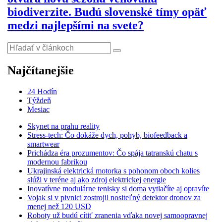
biodiverzite. Budú slovenské tímy opäť
medzi najlepšími na svete?
Najčítanejšie
24 Hodín
Týždeň
Mesiac
Skynet na prahu reality
Stress-tech: Čo dokáže dych, pohyb, biofeedback a
smartwear
Prichádza éra prozumentov: Čo spája tatranskú chatu s
modernou fabrikou
Ukrajinská elektrická motorka s pohonom oboch kolies
slúži v teréne aj ako zdroj elektrickej energie
Inovatívne modulárne tenisky si doma vytlačíte aj opravíte
Vojak si v pivnici zostrojil nositeľný detektor dronov za
menej než 120 USD
Roboty už budú cítiť zranenia vďaka novej samoopravnej