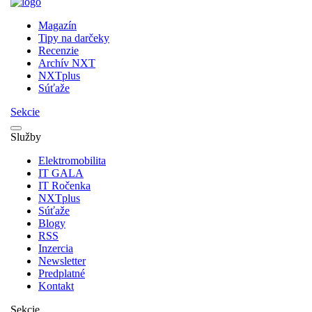
Magazín
Tipy na darčeky
Recenzie
Archív NXT
NXTplus
Súťaže
Sekcie
Služby
Elektromobilita
IT GALA
IT Ročenka
NXTplus
Súťaže
Blogy
RSS
Inzercia
Newsletter
Predplatné
Kontakt
Sekcie