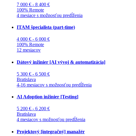
7 000 € - 8 400 €
100% Remote
4 mesiace s možnosťou predĺženia
ITAM špecialista (part-time)
4 000 € - 6 000 €
100% Remote
12 mesiacov
Dátový inžinier [AI vývoj & automatizácia]
5 300 € - 6 500 €
Bratislava
4-16 mesiacov s možnosťou predĺženia
AI Adoption inžinier [Testing]
5 200 € - 6 200 €
Bratislava
4 mesiacov s možnosťou predĺženia
Projektový [integračný] manažér