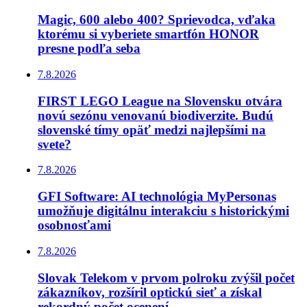
Magic, 600 alebo 400? Sprievodca, vďaka
ktorému si vyberiete smartfón HONOR
presne podľa seba
7.8.2026
FIRST LEGO League na Slovensku otvára
novú sezónu venovanú biodiverzite. Budú
slovenské tímy opäť medzi najlepšími na
svete?
7.8.2026
GFI Software: AI technológia MyPersonas
umožňuje digitálnu interakciu s historickými
osobnosťami
7.8.2026
Slovak Telekom v prvom polroku zvýšil počet
zákazníkov, rozšíril optickú sieť a získal
rekordný počet ocenení