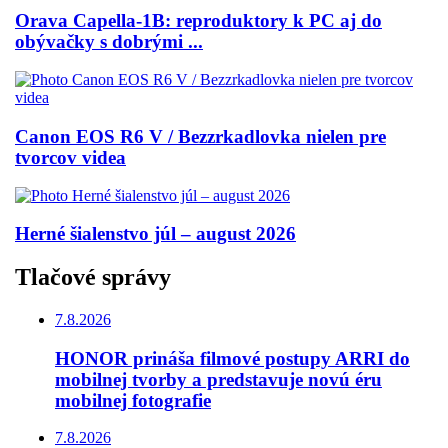
Orava Capella-1B: reproduktory k PC aj do
obývačky s dobrými ...
Canon EOS R6 V / Bezzrkadlovka nielen pre
tvorcov videa
Herné šialenstvo júl – august 2026
Tlačové správy
7.8.2026
HONOR prináša filmové postupy ARRI do
mobilnej tvorby a predstavuje novú éru
mobilnej fotografie
7.8.2026