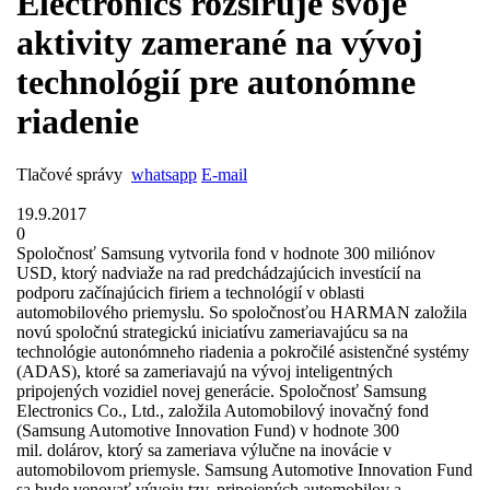
Electronics rozširuje svoje
aktivity zamerané na vývoj
technológií pre autonómne
riadenie
Tlačové správy
whatsapp
E-mail
19.9.2017
0
Spoločnosť Samsung vytvorila fond v hodnote 300 miliónov
USD, ktorý nadviaže na rad predchádzajúcich investícií na
podporu začínajúcich firiem a technológií v oblasti
automobilového priemyslu. So spoločnosťou HARMAN založila
novú spoločnú strategickú iniciatívu zameriavajúcu sa na
technológie autonómneho riadenia a pokročilé asistenčné systémy
(ADAS), ktoré sa zameriavajú na vývoj inteligentných
pripojených vozidiel novej generácie. Spoločnosť Samsung
Electronics Co., Ltd., založila Automobilový inovačný fond
(Samsung Automotive Innovation Fund) v hodnote 300
mil. dolárov, ktorý sa zameriava výlučne na inovácie v
automobilovom priemysle. Samsung Automotive Innovation Fund
sa bude venovať vývoju tzv. pripojených automobilov a