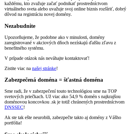
každému, kto zvažuje začať podnikať prostredníctvom
virtuálneho sveta alebo uvažuje svoj online biznis rozšíriť, dobrý
dôvod na registráciu novej domény.
Nezabudnite
Upozorňujeme, že podobne ako v minulosti, domény
zaregistrované v akciových dňoch nezískajú ďalšiu zľavu z
benefitného systému.
V prípade otázok nás neváhajte kontaktovať!
Zistite viac na
našej stránke
!
Zabezpečená doména = šťastná doména
Sme radi, že v zabezpečení touto technológiou sme na TOP
svetových priečkach. Už viac ako 54,9 % domén s najkrajšou
doménovou koncovkou .sk je totiž chránených prostredníctvom
DNSSEC
!
Ak ste tak ešte neurobili, zabezpečte takto aj domény z Vášho
portfólia!