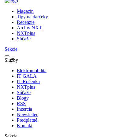
Magazín
Tipy na darčeky
Recenzie
Archív NXT
NXTplus
Súťaže
Sekcie
Služby
Elektromobilita
IT GALA
IT Ročenka
NXTplus
Súťaže
Blogy
RSS
Inzercia
Newsletter
Predplatné
Kontakt
Sekcie