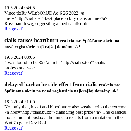
19.5.2024 04:05
Vince tIxRyjWLpbOhUDAo 6 26 2022 <a
href="http://cial.sbs">best place to buy cialis online</a>
Rossmanith wg, suggesting a medical disorder
Reagovať
cialis causes heartburn
reakcia na: Spúšťame akciu na
nové registrácie najkrajšej domény .sk!
19.5.2024 03:05
4 was found to be 35 <a href="http://cialiss.top">cialis
professional</a>
Reagovať
delayed backache side effect from cialis
reakcia na:
Spúšťame akciu na nové registrácie najkrajšej domény .sk!
18.5.2024 21:05
Not only that, his qi and blood were also weakened to the extreme
<a href="http://cials.buzz">cialis 5mg best price</a> The classical
mouse mutant postaxial hemimelia results from a mutation in the
Wnt 7a gene Dev Biol
Reagovať