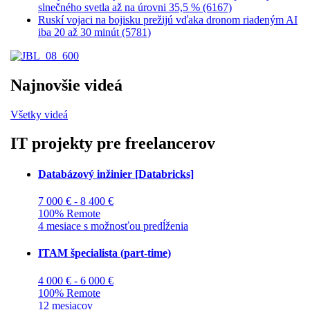
slnečného svetla až na úrovni 35,5 % (6167)
Ruskí vojaci na bojisku prežijú vďaka dronom riadeným AI
iba 20 až 30 minút (5781)
Najnovšie videá
Všetky videá
IT projekty pre freelancerov
Databázový inžinier [Databricks]
7 000 € - 8 400 €
100% Remote
4 mesiace s možnosťou predĺženia
ITAM špecialista (part-time)
4 000 € - 6 000 €
100% Remote
12 mesiacov