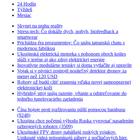
24 Hodín
Týždeň
Mesiac
Skynet na prahu reality
Stress-tech: Čo dokáže dych, pohyb, biofeedback a
smartwear
Prichádza éra prozumentov: Čo spája tatranskú chatu s
modernou fabrikou
Ukrajinská elektrická motorka s pohonom oboch kolies
slúži v teréne aj ako zdroj elektrickej energie
Inovatívne modulárne tenisky si doma vytlačíte aj opravíte
Vojak si v pivnici zostrojil nositeľný detektor dronov za
menej než 120 USD
Roboty už budú cítiť zranenia vďaka novej samoopravnej
elektronickej koži
Hybridný stroj spája razenie, vŕtanie a odstreľovanie do
jedného tunelovacieho zariadenia
Čína bojuje proti rozširovaniu púští pomocou bambusu
(9248)
Ukrajina chce početnú výhodu Ruska vyrovnať nasadením
ozbrojených robotov (3509)
Ukrajinské FPV drony naháňajú ruských vojakov.
Uniknuté videá pripomínajú zábery z počítačových hier.