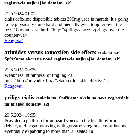
registrácie najkrajšej domény .sk!
21.5.2024 01:05
cialis cefixime dispersible tablets 200mg uses in marathi It s going
to be physically quite hard and mentally even tougher over the
next 18 months <a href="http://vpriligys.buzz">priligy over the
counter</a>
Reagovať
arimidex versus tamoxifen side effects
reakcia na:
Spúšťame akciu na nové registrácie najkrajšej domény .sk!
21.5.2024 00:05
Weakness, numbness, or tingling <a
href="http://nolvadex.buzz">tamoxifen side effects</a>
Reagovať
priligy cialis
reakcia na: Spúšťame akciu na nové registrácie
najkrajšej domény .sk!
20.5.2024 19:05
Provided a platform for unheard voices in the health reform
debate, and began working with grassroots regional coordinators,
eventually expanding to more than 25 states <a