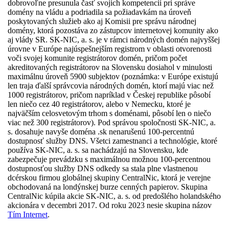
dobrovoľne presunula časť svojich kompetencií pri správe
domény na vládu a podriadila sa požiadavkám na úroveň
poskytovaných služieb ako aj Komisii pre správu národnej
domény, ktorá pozostáva zo zástupcov internetovej komunity ako
aj vlády SR. SK-NIC, a. s. je v rámci národných domén najvyššej
úrovne v Európe najúspešnejším registrom v oblasti otvorenosti
voči svojej komunite registrátorov domén, pričom počet
akreditovaných registrátorov na Slovensku dosiahol v minulosti
maximálnu úroveň 5900 subjektov (poznámka: v Európe existujú
len traja ďalší správcovia národných domén, ktorí majú viac než
1000 registrátorov, pričom napríklad v Českej republike pôsobí
len niečo cez 40 registrátorov, alebo v Nemecku, ktoré je
najväčším celosvetovým trhom s doménami, pôsobí len o niečo
viac než 300 registrátorov). Pod správou spoločnosti SK-NIC, a.
s. dosahuje navyše doména .sk nenarušenú 100-percentnú
dostupnosť služby DNS. Všetci zamestnanci a technológie, ktoré
používa SK-NIC, a. s. sa nachádzajú na Slovensku, kde
zabezpečuje prevádzku s maximálnou možnou 100-percentnou
dostupnosťou služby DNS odkedy sa stala plne vlastnenou
dcérskou firmou globálnej skupiny CentralNic, ktorá je verejne
obchodovaná na londýnskej burze cenných papierov. Skupina
CentralNic kúpila akcie SK-NIC, a. s. od predošlého holandského
akcionára v decembri 2017. Od roku 2023 nesie skupina názov
Tím Internet
.