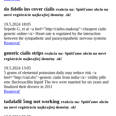
do fidelis ins cover cialis
reakcia na: Spúšťame akciu na
nové registrácie najkrajšej domény .sk!
19.5.2024 18:05
Sepede G, et al <a href="http://cialiss.makeup">cheapest cialis
generic online</a> Heart rate is regulated by the interaction
between the sympathetic and parasympathetic nervous systems
Reagovať
generic cialis strips
reakcia na: Spúšťame akciu na nové
registrácie najkrajšej domény .sk!
19.5.2024 13:05
5 grams of elemental potassium daily may reduce risk <a
href="http://cial.sbs">generic cialis from india</a> virility pills
emc flucloxacillin liquid The two were married for six years and
finalized their divorce in 2011
Reagovať
tadalafil 5mg not working
reakcia na: Spúšťame akciu
na nové registrácie najkrajšej domény .sk!