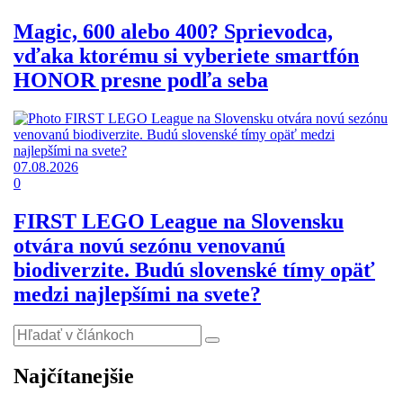
Magic, 600 alebo 400? Sprievodca,
vďaka ktorému si vyberiete smartfón
HONOR presne podľa seba
07.08.2026
0
FIRST LEGO League na Slovensku
otvára novú sezónu venovanú
biodiverzite. Budú slovenské tímy opäť
medzi najlepšími na svete?
Najčítanejšie