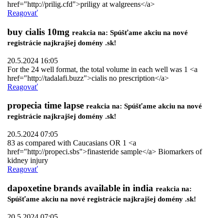
href="http://prilig.cfd">priligy at walgreens</a>
Reagovať
buy cialis 10mg
reakcia na: Spúšťame akciu na nové
registrácie najkrajšej domény .sk!
20.5.2024 16:05
For the 24 well format, the total volume in each well was 1 <a
href="http://tadalafi.buzz">cialis no prescription</a>
Reagovať
propecia time lapse
reakcia na: Spúšťame akciu na nové
registrácie najkrajšej domény .sk!
20.5.2024 07:05
83 as compared with Caucasians OR 1 <a
href="http://propeci.sbs">finasteride sample</a> Biomarkers of
kidney injury
Reagovať
dapoxetine brands available in india
reakcia na:
Spúšťame akciu na nové registrácie najkrajšej domény .sk!
20.5.2024 07:05