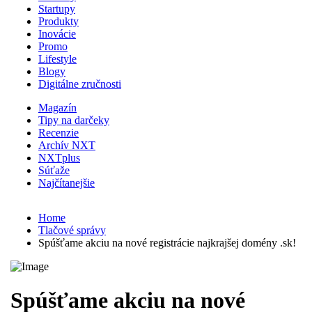
Startupy
Produkty
Inovácie
Promo
Lifestyle
Blogy
Digitálne zručnosti
Magazín
Tipy na darčeky
Recenzie
Archív NXT
NXTplus
Súťaže
Najčítanejšie
Home
Tlačové správy
Spúšťame akciu na nové registrácie najkrajšej domény .sk!
Spúšťame akciu na nové