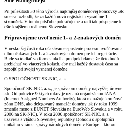
Sme ekologickejší
Pri príležitosti 30-tého výročia najkrajšej doménovej koncovky
.sk
sme sa rozhodli, že za každú novú registráciu vysadíme
1
stromček
. V tomto prísľube pokračujeme a radi tak prispejeme k
ešte krajšiemu reálnemu Slovensku.
Pripravujeme uvoľnenie 1- a 2-znakových domén
V neskoršej časti roka očakávame spustenie procesu uvoľňovania
dlho očakávaných 1- a 2-znakových domén pre ich registrácie.
Bude sa to diať vo forme aukcií a predpokladáme, že tieto budú
prebiehať vo viacerých kolách, aby mal každý dostatok času sa
zapojiť pri svojej vysnenej doméne.
O SPOLOČNOSTI SK-NIC, a. s.
Spoločnosť SK-NIC, a. s., je správcom domény najvyššej úrovne
.sk. Od polovice 90-tych rokov je uznaná organizáciou IANA
(Internet Assigned Numbers Authority), ktorá manažuje koreňovú
zónu DNS, ako delegovaný manažér domény .sk (v roku 1999
zmenila meno z EUNET Slovakia na EuroWeb Slovakia a v roku
2006 na SK-NIC). V roku 2006 spoločnosť SK-NIC, a. s.
uzavrela s vládou Slovenskej republiky Dohodu o spolupráci –
unikátnu v rámci správy národných domén v Európe – ktorou