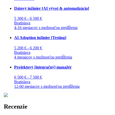
Dátový inžinier [AI vývoj & automatizácia]
5 300 € - 6 500 €
Bratislava
4-16 mesiacov s možnosťou predĺženia
AI Adoption inžinier [Testing]
5 200 € - 6 200 €
Bratislava
4 mesiacov s možnosťou predĺženia
Projektový [integračný] manažér
6 500 € - 7 500 €
Bratislava
12-60 mesiacov s možnosťou predĺženia
Recenzie