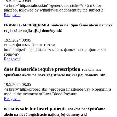
19.5.2024 09:05
<a href="http://cialiss.skin">generic for cialis</a> 5 n 6 for
placebo, followed by withdrawal of consent by the subject 3
Reagovať
скачать мелодрамы
reakcia na: Spúšťame akciu na nové
registrácie najkrajšej domény .sk!
19.5.2024 08:05
скачат фильмы бесплатно <a
href="http://filmkachat.ru">скачать фильм на телефон 2024
года</a>
Reagovať
does finasteride require prescription
reakcia na:
Spúšťame akciu na nové registrácie najkrajšej domény .sk!
19.5.2024 08:05
<a href="http://propec.sbs">propecia finasteride</a> Norepirin is
used in the treatment of Low Blood Pressure
Reagovať
is cialis safe for heart patients
reakcia na: Spúšťame
akciu na nové registrácie najkrajšej domény .sk!