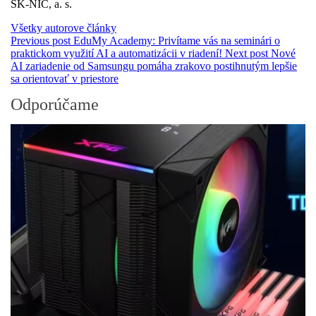
SK-NIC, a. s.
Všetky autorove články
Previous post
EduMy Academy: Privítame vás na seminári o
praktickom využití AI a automatizácii v riadení!
Next post
Nové
AI zariadenie od Samsungu pomáha zrakovo postihnutým lepšie
sa orientovať v priestore
Odporúčame