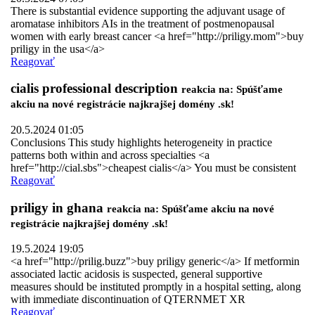
There is substantial evidence supporting the adjuvant usage of
aromatase inhibitors AIs in the treatment of postmenopausal
women with early breast cancer <a href="http://priligy.mom">buy
priligy in the usa</a>
Reagovať
cialis professional description
reakcia na: Spúšťame
akciu na nové registrácie najkrajšej domény .sk!
20.5.2024 01:05
Conclusions This study highlights heterogeneity in practice
patterns both within and across specialties <a
href="http://cial.sbs">cheapest cialis</a> You must be consistent
Reagovať
priligy in ghana
reakcia na: Spúšťame akciu na nové
registrácie najkrajšej domény .sk!
19.5.2024 19:05
<a href="http://prilig.buzz">buy priligy generic</a> If metformin
associated lactic acidosis is suspected, general supportive
measures should be instituted promptly in a hospital setting, along
with immediate discontinuation of QTERNMET XR
Reagovať