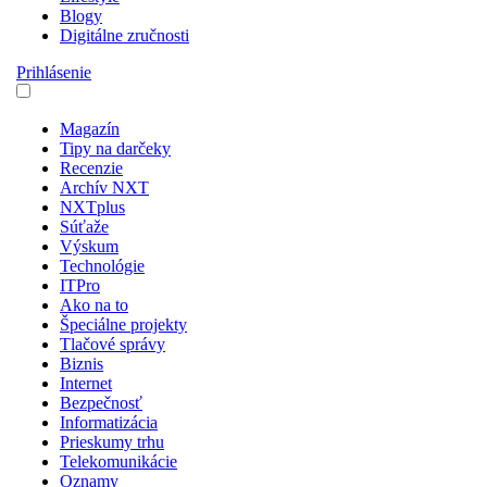
Blogy
Digitálne zručnosti
Prihlásenie
Magazín
Tipy na darčeky
Recenzie
Archív NXT
NXTplus
Súťaže
Výskum
Technológie
ITPro
Ako na to
Špeciálne projekty
Tlačové správy
Biznis
Internet
Bezpečnosť
Informatizácia
Prieskumy trhu
Telekomunikácie
Oznamy