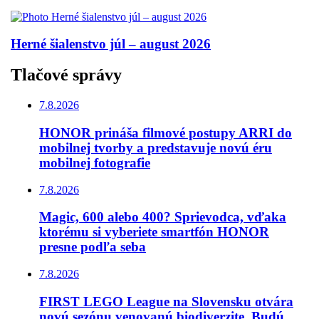
Herné šialenstvo júl – august 2026
Tlačové správy
7.8.2026
HONOR prináša filmové postupy ARRI do
mobilnej tvorby a predstavuje novú éru
mobilnej fotografie
7.8.2026
Magic, 600 alebo 400? Sprievodca, vďaka
ktorému si vyberiete smartfón HONOR
presne podľa seba
7.8.2026
FIRST LEGO League na Slovensku otvára
novú sezónu venovanú biodiverzite. Budú