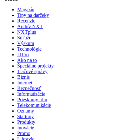
Magazín
Tipy na darčeky
Recenzie
Archív NXT
NXTplus
Súťaže
Výskum
Technológie
ITPro
Ako na to
Špeciálne projekty
Tlačové správy
Biznis
Internet
Bezpečnosť
Informatizácia
Prieskumy trhu
Telekomunikácie
Oznamy
Startupy
Produkty
Inovácie
Promo
Lifestyle