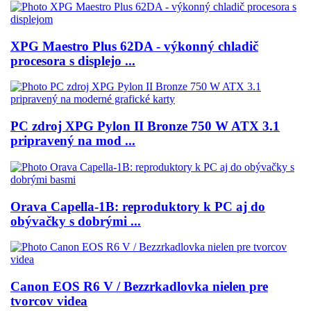
XPG Maestro Plus 62DA - výkonný chladič
procesora s displejo ...
PC zdroj XPG Pylon II Bronze 750 W ATX 3.1
pripravený na mod ...
Orava Capella-1B: reproduktory k PC aj do
obývačky s dobrými ...
Canon EOS R6 V / Bezzrkadlovka nielen pre
tvorcov videa