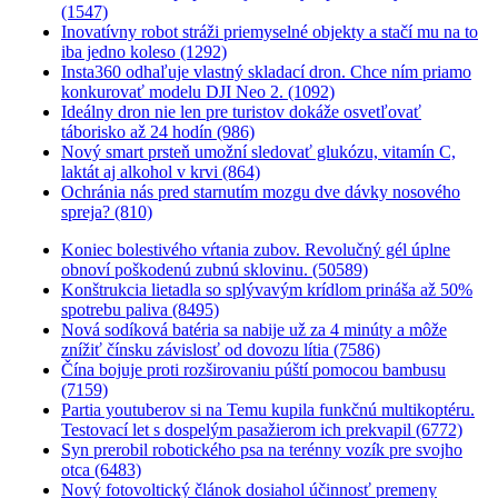
(1547)
Inovatívny robot stráži priemyselné objekty a stačí mu na to
iba jedno koleso (1292)
Insta360 odhaľuje vlastný skladací dron. Chce ním priamo
konkurovať modelu DJI Neo 2. (1092)
Ideálny dron nie len pre turistov dokáže osvetľovať
táborisko až 24 hodín (986)
Nový smart prsteň umožní sledovať glukózu, vitamín C,
laktát aj alkohol v krvi (864)
Ochránia nás pred starnutím mozgu dve dávky nosového
spreja? (810)
Koniec bolestivého vŕtania zubov. Revolučný gél úplne
obnoví poškodenú zubnú sklovinu. (50589)
Konštrukcia lietadla so splývavým krídlom prináša až 50%
spotrebu paliva (8495)
Nová sodíková batéria sa nabije už za 4 minúty a môže
znížiť čínsku závislosť od dovozu lítia (7586)
Čína bojuje proti rozširovaniu púští pomocou bambusu
(7159)
Partia youtuberov si na Temu kupila funkčnú multikoptéru.
Testovací let s dospelým pasažierom ich prekvapil (6772)
Syn prerobil robotického psa na terénny vozík pre svojho
otca (6483)
Nový fotovoltický článok dosiahol účinnosť premeny